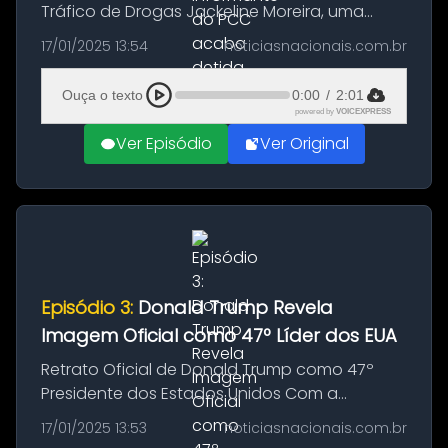
Tráfico de Drogas Jackeline Moreira, uma
modelo de 28 anos, foi detida pelo
17/01/2025 13:54
noticiasnacionais.com.br
Departamento de Homicídios e Proteção à
Pessoa (DHPP) nesta quinta-feira (16). Ela...
Ouça o texto
0:00
/
2:01
powered by
VOICEXPRESS
Ver Episódio
Ver Original
Episódio 3:
Donald Trump Revela
Imagem Oficial como 47º Líder dos EUA
Retrato Oficial de Donald Trump como 47º
Presidente dos Estados Unidos Com a
cerimônia de posse se aproximando
17/01/2025 13:53
noticiasnacionais.com.br
rapidamente, marcada para a próxima