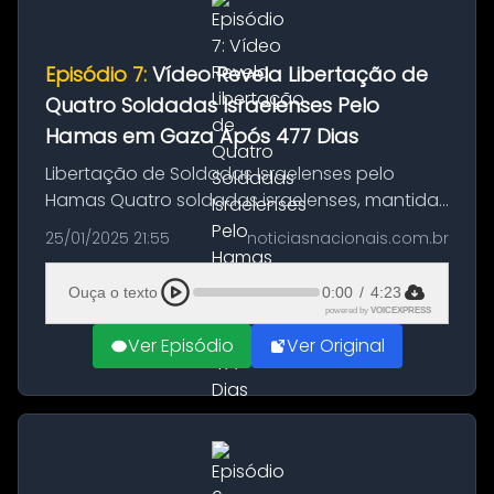
Episódio 7:
Vídeo Revela Libertação de
Quatro Soldadas Israelenses Pelo
Hamas em Gaza Após 477 Dias
Libertação de Soldadas Israelenses pelo
Hamas Quatro soldadas israelenses, mantidas
reféns pelo grupo Hamas por 477 dias, foram
25/01/2025 21:55
noticiasnacionais.com.br
finalmente libertadas neste sábado, em uma
cerimônia realizada na cidade...
Ouça o texto
0:00
/
4:23
powered by
VOICEXPRESS
Ver Episódio
Ver Original