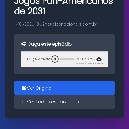
Jogos Pan-Americanos
de 2031
17/01/2025 13:52
noticiasnacionais.com.br
🎧 Ouça este episódio
Ouça o texto
0:00
/
1:52
powered by
VOICEXPRESS
Ver Original
Ver Todos os Episódios