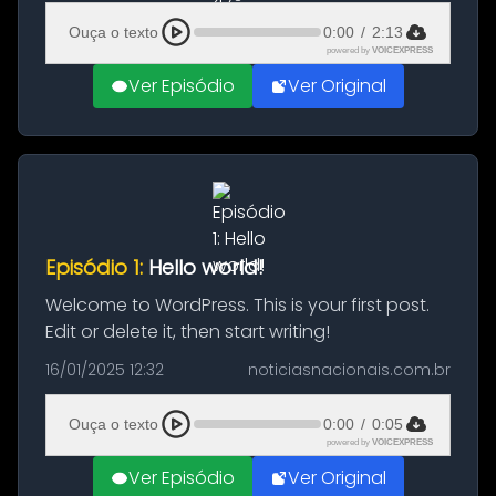
segunda-feira (20), a equipe de transição de
Ouça o texto
0:00
/
2:13
Donald T...
powered by
VOICEXPRESS
Ver Episódio
Ver Original
Episódio 1:
Hello world!
Welcome to WordPress. This is your first post.
Edit or delete it, then start writing!
16/01/2025 12:32
noticiasnacionais.com.br
Ouça o texto
0:00
/
0:05
powered by
VOICEXPRESS
Ver Episódio
Ver Original