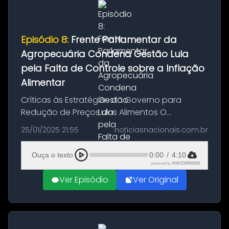
Episódio 8:
Frente Parlamentar da
Agropecuária Condena Gestão Lula
pela Falta de Controle sobre a Inflação
Alimentar
Críticas às Estratégias do Governo para
Redução de Preços dos Alimentos O
presidente da Frente Parlamentar da
25/01/2025 21:55
noticiasnacionais.com.br
Agropecuária, deputado federal Pedro Lupion
(PP-PR), expressou severas críticas às
Ouça o texto
0:00
/
4:10
recente...
powered by
VOICEXPRESS
Ver Episódio
Ver Original