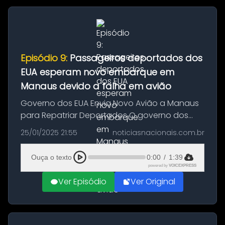
Episódio 9:
Passageiros deportados dos
EUA esperam novo embarque em
Manaus devido a falha em avião
Governo dos EUA Envia Novo Avião a Manaus
para Repatriar Deportados O governo dos
Estados Unidos decidiu enviar uma nova
25/01/2025 21:55
noticiasnacionais.com.br
aeronave a Manaus neste sábado, dia 25,
com o objetivo de repatriar o primeiro ...
Ouça o texto
0:00
/
1:39
powered by
VOICEXPRESS
Ver Episódio
Ver Original