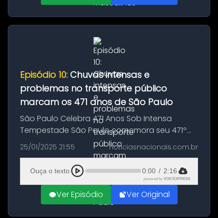
Episódio 10:
Chuvas intensas e
problemas no transporte público
marcam os 471 anos de São Paulo
São Paulo Celebra 471 Anos Sob Intensa
Tempestade São Paulo comemora seu 471º
aniversário neste sábado (25), enfrentando
25/01/2025 21:55
noticiasnacionais.com.br
os efeitos de uma tempestade histórica que
atingiu a cidade na sexta-feira (24)...
Ouça o texto
0:00
/
2:16
powered by
VOICEXPRESS
Ver Episódio
Ver Original