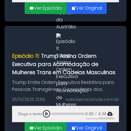
Ver Episódio
Ver Original
Episódio 11:
Trump Assina Ordem
Executiva para Acomodação de
Mulheres Trans em Cadeias Masculinas
Trump Emite Ordem Executiva Restritiva para
Pessoas Transgênero O presidente dos
Estados Unidos, Donald Trump, em seu
25/01/2025 21:55
noticiasnacionais.com.br
primeiro dia de retorno ao cargo, assinou uma
ordem executiva que determina que pr...
Ouça o texto
0:00
/
4:38
powered by
VOICEXPRESS
Ver Episódio
Ver Original