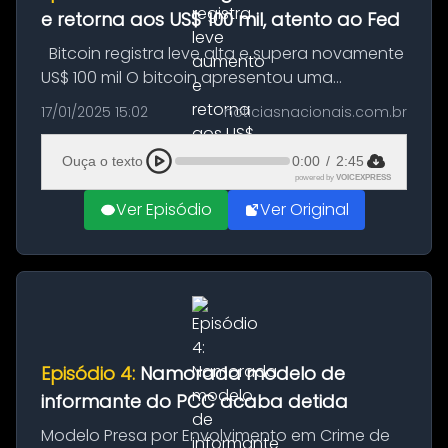
e retorna aos US$ 100 mil, atento ao Fed
Bitcoin registra leve alta e supera novamente
US$ 100 mil O bitcoin apresentou uma
pequena valorização nesta quinta-feira (16),
17/01/2025 15:02
noticiasnacionais.com.br
suficiente para posicionar a criptomoeda
novamente acima da marca dos ...
Ouça o texto
0:00
/
2:45
powered by
VOICEXPRESS
Ver Episódio
Ver Original
Episódio 4:
Namorada modelo de
informante do PCC acaba detida
Modelo Presa por Envolvimento em Crime de