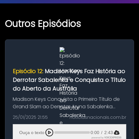
Outros Episódios
Episódio 12:
Madison Keys Faz História ao
Derrotar Sabalenka e Conquista o Título
do Aberto da Austrália
Madison Keys Conquista o Primeiro Título de
Grand Slam ao Derrotar Aryna Sabalenka
Madison Keys surpreendeu a bicampeã Aryna
25/01/2025 21:55
noticiasnacionais.com.br
Sabalenka com uma vitória por 6-3, 2-6, 7-5
na final do Aberto da Austrália...
Ouça o texto
0:00
/
2:43
powered by
VOICEXPRESS