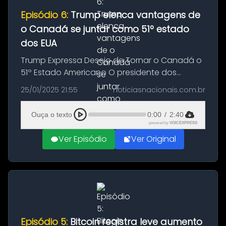
Episódio 6:
Trump elenca vantagens de
o Canadá se juntar como 51º estado
dos EUA
Trump Expressa Desejo de Tornar o Canadá o
51º Estado Americano O presidente dos
Estados Unidos, Donald Trump, reiterou seu
25/01/2025 21:55
noticiasnacionais.com.br
interesse em ver o Canadá se tornar o 51º
estado da América, prometendo uma ...
Ouça o texto
0:00
/
2:40
powered by
VOICEXPRESS
Ver Episódio
Ver Original
Episódio 5:
Bitcoin registra leve aumento