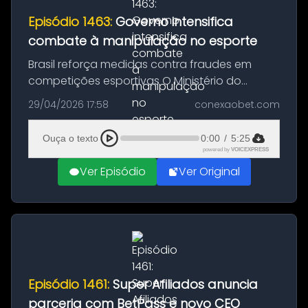
Episódio 1463:
Governo intensifica
combate à manipulação no esporte
Brasil reforça medidas contra fraudes em
competições esportivas O Ministério do
Esporte deu início, em Brasília, ao II Encontro
29/04/2026 17:58
conexaobet.com
Técnico Nacional sobre Combate à
Manipulação de Resultados Esportivos. A...
Ouça o texto
0:00
/
5:25
powered by
VOICEXPRESS
Ver Episódio
Ver Original
Episódio 1461:
Super Afiliados anuncia
parceria com BetPass e novo CEO