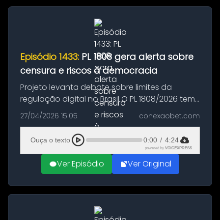
Episódio 1433:
PL 1808 gera alerta sobre
censura e riscos à democracia
Projeto levanta debate sobre limites da
regulação digital no Brasil O PL 1808/2026 tem
provocado discussões intensas no cenário
27/04/2026 15:05
conexaobet.com
político e regulatório brasileiro, especialmente
entre especialistas que...
Ouça o texto
0:00
/
4:24
powered by
VOICEXPRESS
Ver Episódio
Ver Original