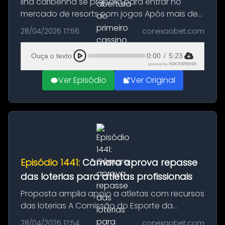
Ilha caribenha se prepara para entrar no
mercado de resorts com jogos Após mais de
uma década desde a aprovação da
28/04/2026 17:56
conexaobet.com
legislação que permite jogos de cassino, a
Jamaica finalmente dá passos concretos
Ouça o texto
0:00
/
5:23
par...
powered by
VOICEXPRESS
Ver Episódio
Ver Original
Episódio 1441:
Câmara aprova repasse
das loterias para atletas profissionais
Proposta amplia apoio a atletas com recursos
das loterias A Comissão do Esporte da
Câmara dos Deputados deu aval a um
28/04/2026 17:54
conexaobet.com