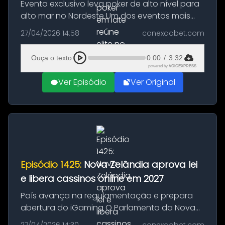
Evento exclusivo leva poker de alto nível para
alto mar no Nordeste Um dos eventos mais
seletos do poker brasileiro ganha destaque
27/04/2026 14:58
conexaobet.com
neste fim de semana com a realização da
terceira edição do “Torneio P...
Ouça o texto
0:00
/
3:32
powered by
VOICEXPRESS
Ver Episódio
Ver Original
Episódio 1425:
Nova Zelândia aprova lei
e libera cassinos online em 2027
País avança na regulamentação e prepara
abertura do iGaming O Parlamento da Nova
Zelândia deu um passo decisivo para a