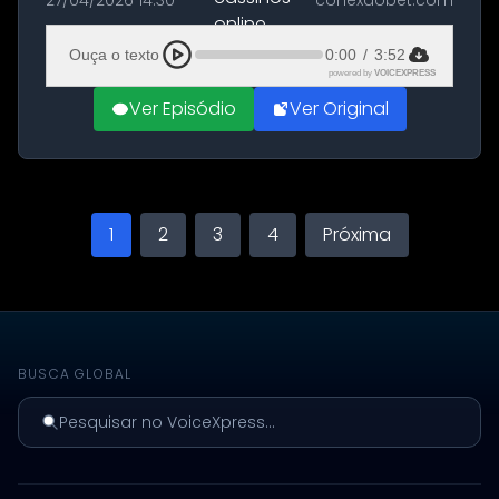
27/04/2026 14:30
conexaobet.com
regulamentação do setor de jogos ao
aprovar, em terceira leitura, o projeto de le...
Ouça o texto
0:00
/
3:52
powered by
VOICEXPRESS
Ver Episódio
Ver Original
1
2
3
4
Próxima
BUSCA GLOBAL
Pesquisar no VoiceXpress...