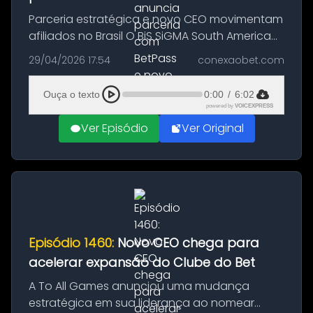
Parceria estratégica e novo CEO movimentam
afiliados no Brasil O BiS SiGMA South America
foi palco de anúncios importantes para o
29/04/2026 17:54
conexaobet.com
mercado brasileiro de iGaming, especialmente
no segmento de afiliados....
Ouça o texto
0:00
/
6:02
powered by
VOICEXPRESS
Ver Episódio
Ver Original
Episódio 1460:
Novo CEO chega para
acelerar expansão do Clube do Bet
A To All Games anunciou uma mudança
estratégica em sua liderança ao nomear