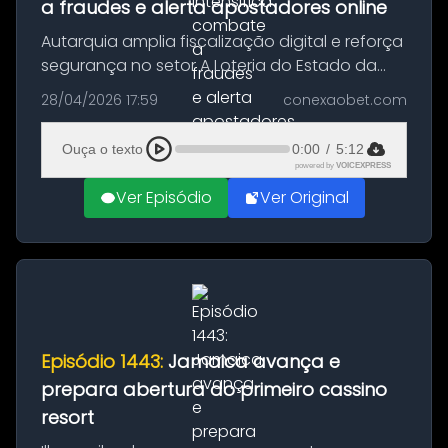
a fraudes e alerta apostadores online
Autarquia amplia fiscalização digital e reforça
segurança no setor A Loteria do Estado da
Paraíba deu um novo passo no combate às
28/04/2026 17:59
conexaobet.com
fraudes digitais ao anunciar a criação de uma
frente permanente voltad...
Ouça o texto
0:00
/
5:12
powered by
VOICEXPRESS
Ver Episódio
Ver Original
Episódio 1443:
Jamaica avança e
prepara abertura do primeiro cassino
resort