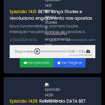
Episódio 1431:
BETBY lança Stories e
revoluciona engajamento nas apostas
Nova funcionalidade promete mudar
interação nas plataformas de apostas A
BETBY, fornecedora global de soluções para
27/04/2026 15:02
conexaobet.com
apostas esportivas, apresentou ao mercado
uma novidade que promete transformar a
Ouça o texto
0:00
/
3:51
for...
powered by
VOICEXPRESS
Ver Episódio
Ver Original
Episódio 1429:
Relatório da DATA BET