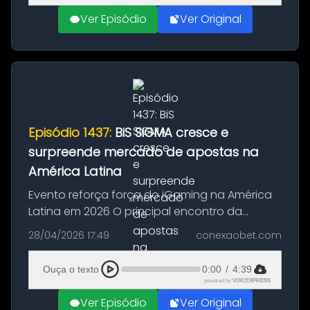
Ver Episódio
Ver Original
Episódio 1437:
BiS SiGMA cresce e
surpreende mercado de apostas na
América Latina
Evento reforça força do iGaming na América
Latina em 2026 O principal encontro da
indústria de apostas na América Latina voltou
28/04/2026 17:49
conexaobet.com
a demonstrar sua relevância em 2026. O
balanço mais recente do BiS SiGMA...
Ouça o texto
0:00
/
4:39
powered by
VOICEXPRESS
Ver Episódio
Ver Original