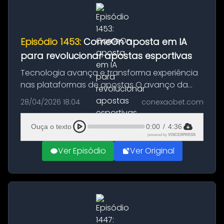
Episódio 1453:
ComeOn aposta em IA
para revolucionar apostas esportivas
Tecnologia avança e transforma experiência
nas plataformas de apostas O avanço da
tecnologia continua moldando o futuro das
28/04/2026 18:04
conexaobet.com
apostas esportivas. Em mais um movimento
estratégico, o ComeOn Group anuncio...
Ouça o texto
0:00
/
4:36
powered by
VOICEXPRESS
Ver Episódio
Ver Original