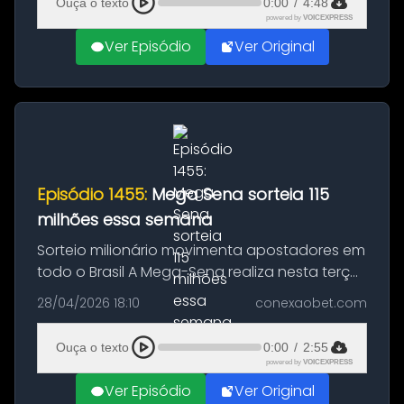
Ouça o texto
0:00
/
4:48
Resp...
powered by
VOICEXPRESS
Ver Episódio
Ver Original
Episódio 1455:
Mega Sena sorteia 115
milhões essa semana
Sorteio milionário movimenta apostadores em
todo o Brasil A Mega-Sena realiza nesta terça-
feira (28) mais um sorteio com prêmio
28/04/2026 18:10
conexaobet.com
elevado, estimado em R$ 115 milhões. O
concurso acontece no Espaço da So...
Ouça o texto
0:00
/
2:55
powered by
VOICEXPRESS
Ver Episódio
Ver Original