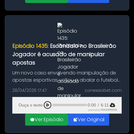
Episódio 1435:
Escândalo no Brasileirão
Jogador é acusado de manipular
apostas
Um novo caso envolvendo manipulação de
apostas esportivas voltou a abalar o futebol
brasileiro. A Justiça do Rio Grande do Sul
28/04/2026 17:47
conexaobet.com
decidiu aceitar uma denúncia contra o
atacante Ênio, atleta que pertence ...
Ouça o texto
0:00
/
6:11
powered by
VOICEXPRESS
Ver Episódio
Ver Original