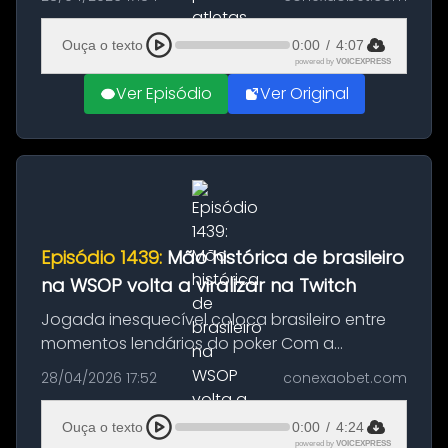
projeto que prevê a destinação de parte da
arrecadação das loterias federais para ...
Ouça o texto
0:00
/
4:07
powered by
VOICEXPRESS
Ver Episódio
Ver Original
Episódio 1439:
Mão histórica de brasileiro
na WSOP volta a viralizar na Twitch
Jogada inesquecível coloca brasileiro entre
momentos lendários do poker Com a
aproximação de uma nova edição da World
28/04/2026 17:52
conexaobet.com
Series of Poker, um dos episódios mais
marcantes envolvendo um jogador brasileiro
Ouça o texto
0:00
/
4:24
...
powered by
VOICEXPRESS