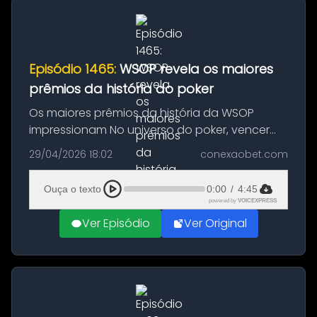
Episódio 1465:
WSOP revela os maiores
prêmios da história do poker
Os maiores prêmios da história da WSOP
impressionam No universo do poker, vencer
vai muito além da glória — envolve cifras
29/04/2026 18:02
conexaobet.com
milionárias que transformam carreiras. Desde
sua criação em 1970, a World Ser...
Ouça o texto
0:00
/
4:45
powered by
VOICEXPRESS
Ver Episódio
Ver Original