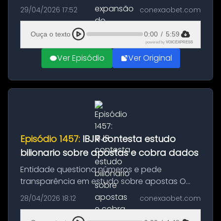
Afonso Dias como novo Chief Executive
29/04/2026 17:52
conexaobet.com
Officer (CEO). A decisão ocorre em um
momento considerado crucial para o
Ouça o texto
0:00
/
5:59
crescimento da...
powered by
VOICEXPRESS
Ver Episódio
Ver Original
Episódio 1457:
IBJR contesta estudo
bilionario sobre apostas e cobra dados
Entidade questiona números e pede
transparência em estudo sobre apostas O
debate sobre o impacto econômico das
28/04/2026 18:12
conexaobet.com
apostas online no Brasil ganhou um novo
capítulo após o Instituto Brasileiro de Jogo