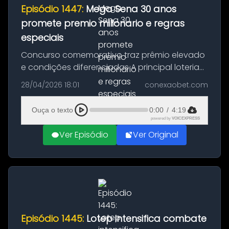
Episódio 1447:
Mega Sena 30 anos
promete premio milionario e regras
especiais
Concurso comemorativo traz prêmio elevado
e condições diferenciadas A principal loteria
do Brasil se prepara para celebrar três
28/04/2026 18:01
conexaobet.com
décadas de história com um sorteio especial
que promete movimentar milhõ...
Ouça o texto
0:00
/
4:19
powered by
VOICEXPRESS
Ver Episódio
Ver Original
Episódio 1445:
Lotep intensifica combate