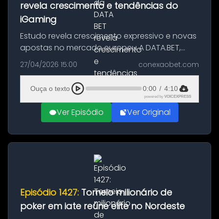
revela crescimento e tendências do
iGaming
Estudo revela crescimento expressivo e novas
apostas no mercado europeu A DATA.BET,
empresa especializada em soluções
27/04/2026 15:00
conexaobet.com
tecnológicas para apostas, divulgou seu
Relatório de Sportsbook anual com uma anál...
Ouça o texto
0:00
/
4:10
powered by
VOICEXPRESS
Ver Episódio
Ver Original
Episódio 1427:
Torneio milionário de
poker em iate reúne elite no Nordeste