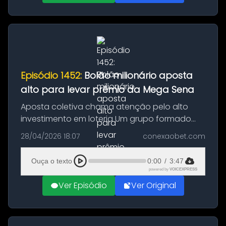
Episódio 1452:
Bolão milionário aposta
alto para levar prêmio da Mega Sena
Aposta coletiva chama atenção pelo alto
investimento em loteria Um grupo formado
por 100 participantes decidiu apostar alto em
28/04/2026 18:07
conexaobet.com
busca de um prêmio milionário da Mega-
Sena. A iniciativa ocorreu na cidad...
Ouça o texto
0:00
/
3:47
powered by
VOICEXPRESS
Ver Episódio
Ver Original