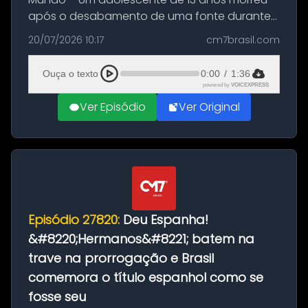
após o desabamento de uma fonte durante
as comemorações pelo título da Copa do
20/07/2026 10:17
cm7brasil.com
Mundo conquistado pela Espanha, em
Ciudad Rodrigo, na província de Salamanca,
Ouça o texto
0:00
/
1:36
no...
powered by
VOICEXPRESS
Ver Episódio
Ver Original
Episódio 27820:
Deu Espanha!
&#8220;Hermanos&#8221; batem na
trave na prorrogação e Brasil
comemora o título espanhol como se
fosse seu