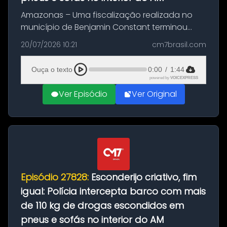
Amazonas – Uma fiscalização realizada no
município de Benjamin Constant terminou
com a apreensão de aproximadamente 115
20/07/2026 10:21
cm7brasil.com
quilos de entorpecentes em uma
embarcação atracada no porto da cidade. O
Ouça o texto
0:00
/
1:44
materia...
powered by
VOICEXPRESS
Ver Episódio
Ver Original
Episódio 27828:
Esconderijo criativo, fim
igual: Polícia intercepta barco com mais
de 110 kg de drogas escondidos em
pneus e sofás no interior do AM