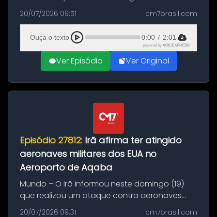
Brasil durante a manhã desta segunda-feira
20/07/2026 09:51
cm7brasil.com
(20), em frente ao complexo da Prefeitura de
Manaus, na Zona Oeste. A batida ter...
Ouça o texto
0:00
/
2:01
powered by
VOICEXPRESS
Ver Episódio
Ver Original
Episódio 27812:
Irã afirma ter atingido
aeronaves militares dos EUA no
Aeroporto de Aqaba
Mundo – O Irã informou neste domingo (19)
que realizou um ataque contra aeronaves
militares dos Estados Unidos estacionadas no
20/07/2026 09:31
cm7brasil.com