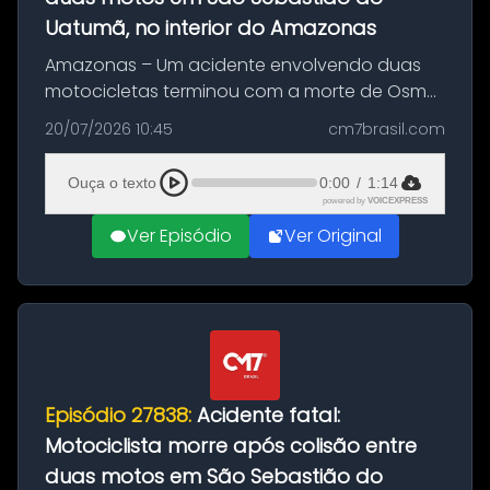
Uatumã, no interior do Amazonas
Amazonas – Um acidente envolvendo duas
motocicletas terminou com a morte de Osmar
Figueiredo de Souza, de 38 anos, no município
20/07/2026 10:45
cm7brasil.com
de São Sebastião do Uatumã, no interior do
Amazonas. A colisão ocorreu n...
Ouça o texto
0:00
/
1:14
powered by
VOICEXPRESS
Ver Episódio
Ver Original
Episódio 27838:
Acidente fatal:
Motociclista morre após colisão entre
duas motos em São Sebastião do