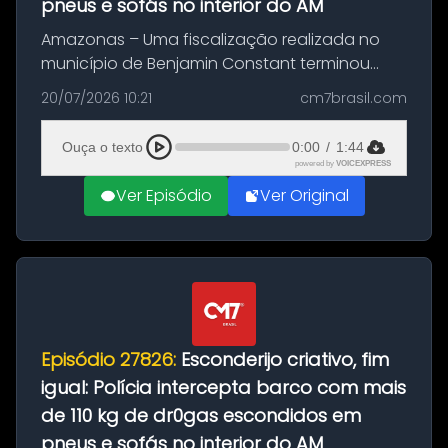
pneus e sofás no interior do AM
Amazonas – Uma fiscalização realizada no
município de Benjamin Constant terminou
com a apreensão de aproximadamente 115
20/07/2026 10:21
cm7brasil.com
quilos de entorpecentes em uma
embarcação atracada no porto da cidade. O
Ouça o texto
0:00
/
1:44
materia...
powered by
VOICEXPRESS
Ver Episódio
Ver Original
Episódio 27826:
Esconderijo criativo, fim
igual: Polícia intercepta barco com mais
de 110 kg de dr0gas escondidos em
pneus e sofás no interior do AM