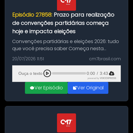
Episódio 27858:
Prazo para realização
de convenções partidárias começa
hoje e impacta eleições
Convenções partidárias e eleições 2026: tudo
que você precisa saber Começa nesta
segunda-feira e vai até 5 de agosto o prazo
20/07/2026 11:51
cm7brasil.com
para que partidos políticos e federações
partidárias realizem suas convençõ...
Ouça o texto
0:00
/
3:43
powered by
VOICEXPRESS
Ver Episódio
Ver Original