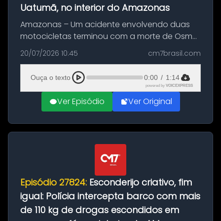
Uatumã, no interior do Amazonas
Amazonas – Um acidente envolvendo duas
motocicletas terminou com a morte de Osmar
Figueiredo de Souza, de 38 anos, no município
20/07/2026 10:45
cm7brasil.com
de São Sebastião do Uatumã, no interior do
Amazonas. A colisão ocorreu n...
Ouça o texto
0:00
/
1:14
powered by
VOICEXPRESS
Ver Episódio
Ver Original
Episódio 27824:
Esconderijo criativo, fim
igual: Polícia intercepta barco com mais
de 110 kg de drogas escondidos em