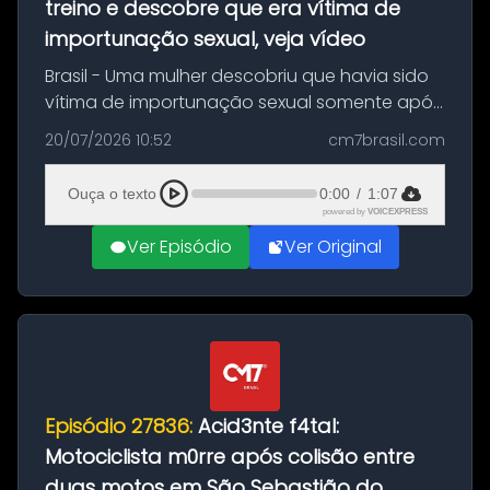
treino e descobre que era vítima de
importunação sexual, veja vídeo
Brasil - Uma mulher descobriu que havia sido
vítima de importunação sexual somente após
assistir a um vídeo que gravou enquanto
20/07/2026 10:52
cm7brasil.com
treinava na academia de um condomínio em
Feira de Santana, na Bahia. O c...
Ouça o texto
0:00
/
1:07
powered by
VOICEXPRESS
Ver Episódio
Ver Original
Episódio 27836:
Acid3nte f4tal:
Motociclista m0rre após colisão entre
duas motos em São Sebastião do