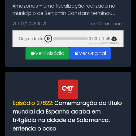
Amazonas – Uma fiscalização realizada no
município de Benjamin Constant terminou
com a apreensão de aproximadamente 115
20/07/2026 10:21
cm7brasil.com
quilos de entorpecentes em uma
embarcação atracada no porto da cidade. O
Ouça o texto
0:00
/
1:45
materia...
powered by
VOICEXPRESS
Ver Episódio
Ver Original
Episódio 27822:
Comemoração do título
mundial da Espanha acaba em
tr4gédia na cidade de Salamanca,
entenda o caso