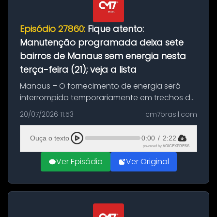
Episódio 27860:
Fique atento:
Manutenção programada deixa sete
bairros de Manaus sem energia nesta
terça-feira (21); veja a lista
Manaus – O fornecimento de energia será
interrompido temporariamente em trechos de
sete bairros de Manaus nesta terça-feira (21).
20/07/2026 11:53
cm7brasil.com
A suspensão programada ocorrerá para a
execução de serviços de manuten...
Ouça o texto
0:00
/
2:22
powered by
VOICEXPRESS
Ver Episódio
Ver Original