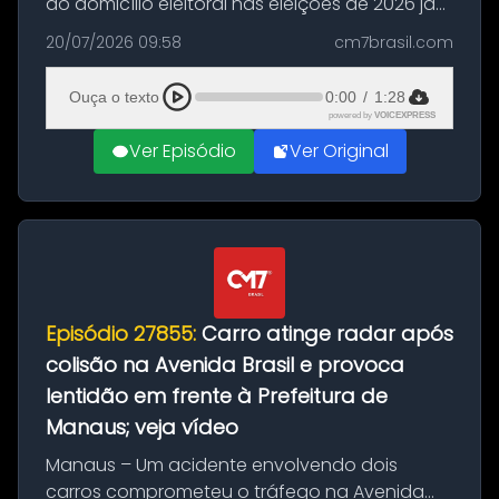
do domicílio eleitoral nas eleições de 2026 já
podem solicitar o voto em trânsito a partir
20/07/2026 09:58
cm7brasil.com
desta segunda-feira (20). O pedido pode ser
feito até 20 de ag...
Ouça o texto
0:00
/
1:28
powered by
VOICEXPRESS
Ver Episódio
Ver Original
Episódio 27855:
Carro atinge radar após
colisão na Avenida Brasil e provoca
lentidão em frente à Prefeitura de
Manaus; veja vídeo
Manaus – Um acidente envolvendo dois
carros comprometeu o tráfego na Avenida