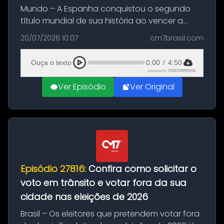
Mundo – A Espanha conquistou o segundo
título mundial de sua história ao vencer a
Argentina por 1 a 0, neste domingo (19), na
20/07/2026 10:07
cm7brasil.com
decisão da Copa do Mundo de 2026. Depois
de um duelo sem gols durante o te...
Ouça o texto
0:00
/
4:50
powered by
VOICEXPRESS
Ver Episódio
Ver Original
Episódio 27816:
Confira como solicitar o
voto em trânsito e votar fora da sua
cidade nas eleições de 2026
Brasil – Os eleitores que pretendem votar fora