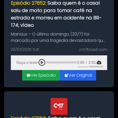
Episódio 27852:
Saiba quem é o casal
saiu de moto para tomar café na
estrada e morreu em acidente na BR-
174; vídeo
Manaus – O último domingo (20/7) foi
marcado por uma tragédia devastadora que
resultou na morte precoce de dois jovens na
20/07/2026 11:41
cm7brasil.com
BR-174, na zona rural de Manaus. Um passeio
com destino a um típico café regio...
Ouça o texto
0:00
/
2:01
powered by
VOICEXPRESS
Ver Episódio
Ver Original