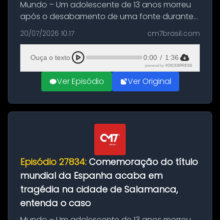
Mundo – Um adolescente de 13 anos morreu
após o desabamento de uma fonte durante
as comemorações pelo título da Copa do
20/07/2026 10:17
cm7brasil.com
Mundo conquistado pela Espanha, em
Ciudad Rodrigo, na província de Salamanca,
Ouça o texto
0:00
/
1:36
no...
powered by
VOICEXPRESS
Ver Episódio
Ver Original
Episódio 27834:
Comemoração do título
mundial da Espanha acaba em
tragédia na cidade de Salamanca,
entenda o caso
Mundo – Um adolescente de 13 anos morreu