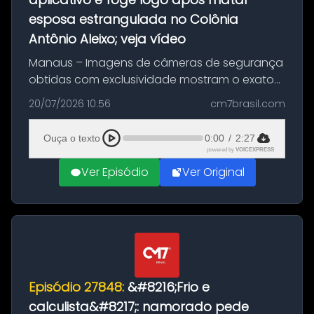
esposa estrangulada no Colônia
Antônio Aleixo; veja vídeo
Manaus – Imagens de câmeras de segurança
obtidas com exclusividade mostram o exato
momento da fuga do principal suspeito da
20/07/2026 10:56
cm7brasil.com
morte de Larissa Araújo, de 28 anos. O crime
ocorreu na noite deste último d...
Ouça o texto
0:00
/
2:27
powered by
VOICEXPRESS
Ver Episódio
Ver Original
Episódio 27848:
&#8216;Frio e
calculista&#8217;: namorado pede