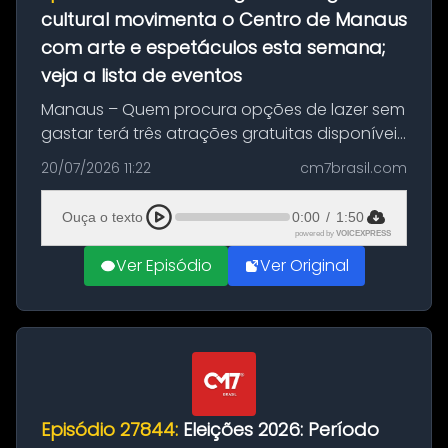
cultural movimenta o Centro de Manaus
com arte e espetáculos esta semana;
veja a lista de eventos
Manaus – Quem procura opções de lazer sem
gastar terá três atrações gratuitas disponíveis
entre esta segunda-feira (20) e quinta-feira
20/07/2026 11:22
cm7brasil.com
(23). A programação inclui uma exposição
dedicada à história das ...
Ouça o texto
0:00
/
1:50
powered by
VOICEXPRESS
Ver Episódio
Ver Original
Episódio 27844:
Eleições 2026: Período