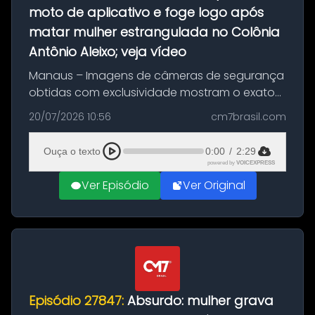
moto de aplicativo e foge logo após
matar mulher estrangulada no Colônia
Antônio Aleixo; veja vídeo
Manaus – Imagens de câmeras de segurança
obtidas com exclusividade mostram o exato
momento da fuga do principal suspeito da
20/07/2026 10:56
cm7brasil.com
morte de Larissa Araújo, de 28 anos. O crime
ocorreu na noite deste último d...
Ouça o texto
0:00
/
2:29
powered by
VOICEXPRESS
Ver Episódio
Ver Original
Episódio 27847:
Absurdo: mulher grava