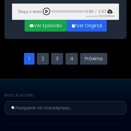
Aeroporto de Aqaba, na Jordânia, durante a
21ª fase da Operação Nasr 2. A...
Ouça o texto
0:00
/
1:07
powered by
VOICEXPRESS
Ver Episódio
Ver Original
1
2
3
4
Próxima
BUSCA GLOBAL
Pesquisar no VoiceXpress...