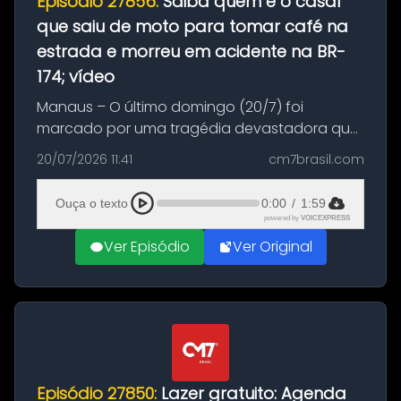
Episódio 27856:
Saiba quem é o casal
que saiu de moto para tomar café na
estrada e morreu em acidente na BR-
174; vídeo
Manaus – O último domingo (20/7) foi
marcado por uma tragédia devastadora que
resultou na morte precoce de dois jovens na
20/07/2026 11:41
cm7brasil.com
BR-174, na zona rural de Manaus. Um passeio
com destino a um típico café regio...
Ouça o texto
0:00
/
1:59
powered by
VOICEXPRESS
Ver Episódio
Ver Original
Episódio 27850:
Lazer gratuito: Agenda