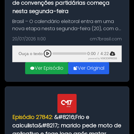
de convenções partidárias começa
nesta segunda-feira
Brasil – O calendário eleitoral entra em uma
nova etapa nesta segunda-feira (20), com o
início do período destinado às convenções
20/07/2026 11:00
cm7brasil.com
partidárias. Até 5 de agosto, partidos e
federações poderão oficializa...
Ouça o texto
0:00
/
4:22
powered by
VOICEXPRESS
Ver Episódio
Ver Original
Episódio 27842:
&#8216;Frio e
calculista&#8217;: marido pede moto de
aplicativo e foge logo após matar