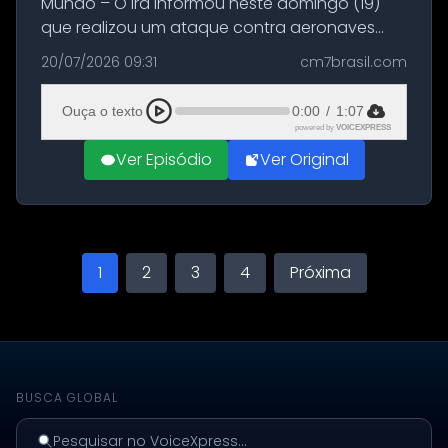
Mundo – O Irã informou neste domingo (19)
que realizou um ataque contra aeronaves
militares dos Estados Unidos estacionadas no
20/07/2026 09:31
cm7brasil.com
Aeroporto de Aqaba, na Jordânia, durante a
21ª fase da Operação Nasr 2. A...
Ouça o texto
0:00
/
1:07
powered by
VOICEXPRESS
Ver Episódio
Ver Original
1
2
3
4
Próxima
BUSCA GLOBAL
Pesquisar no VoiceXpress...