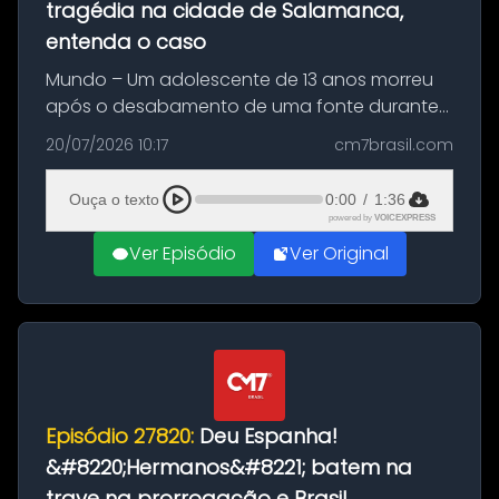
tragédia na cidade de Salamanca,
entenda o caso
Mundo – Um adolescente de 13 anos morreu
após o desabamento de uma fonte durante
as comemorações pelo título da Copa do
20/07/2026 10:17
cm7brasil.com
Mundo conquistado pela Espanha, em
Ciudad Rodrigo, na província de Salamanca,
Ouça o texto
0:00
/
1:36
no...
powered by
VOICEXPRESS
Ver Episódio
Ver Original
Episódio 27820:
Deu Espanha!
&#8220;Hermanos&#8221; batem na
trave na prorrogação e Brasil