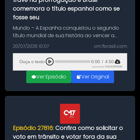
comemora o título espanhol como se
fosse seu
Mundo – A Espanha conquistou o segundo
título mundial de sua história ao vencer a
Argentina por 1 a 0, neste domingo (19), na
20/07/2026 10:07
cm7brasil.com
decisão da Copa do Mundo de 2026. Depois
de um duelo sem gols durante o te...
Ouça o texto
0:00
/
4:50
powered by
VOICEXPRESS
Ver Episódio
Ver Original
Episódio 27816:
Confira como solicitar o
voto em trânsito e votar fora da sua