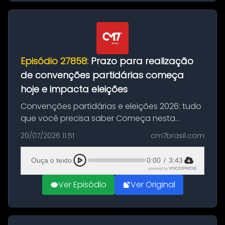
Episódio 27858:
Prazo para realização
de convenções partidárias começa
hoje e impacta eleições
Convenções partidárias e eleições 2026: tudo
que você precisa saber Começa nesta
segunda-feira e vai até 5 de agosto o prazo
20/07/2026 11:51
cm7brasil.com
para que partidos políticos e federações
partidárias realizem suas convençõ...
Ouça o texto
0:00
/
3:43
powered by
VOICEXPRESS
Ver Episódio
Ver Original