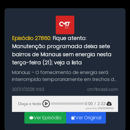
Episódio 27860:
Fique atento:
Manutenção programada deixa sete
bairros de Manaus sem energia nesta
terça-feira (21); veja a lista
Manaus – O fornecimento de energia será
interrompido temporariamente em trechos de
sete bairros de Manaus nesta terça-feira (21).
20/07/2026 11:53
cm7brasil.com
A suspensão programada ocorrerá para a
execução de serviços de manuten...
Ouça o texto
0:00
/
2:22
powered by
VOICEXPRESS
Ver Episódio
Ver Original