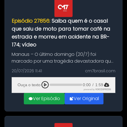
Episódio 27856:
Saiba quem é o casal
que saiu de moto para tomar café na
estrada e morreu em acidente na BR-
174; vídeo
Manaus – O último domingo (20/7) foi
marcado por uma tragédia devastadora que
resultou na morte precoce de dois jovens na
20/07/2026 11:41
cm7brasil.com
BR-174, na zona rural de Manaus. Um passeio
com destino a um típico café regio...
Ouça o texto
0:00
/
1:59
powered by
VOICEXPRESS
Ver Episódio
Ver Original