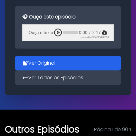
🎧 Ouça este episódio
Ouça o texto
0:00
/
2:17
powered by
VOICEXPRESS
Ver Original
Ver Todos os Episódios
Outros Episódios
Página 1 de 904