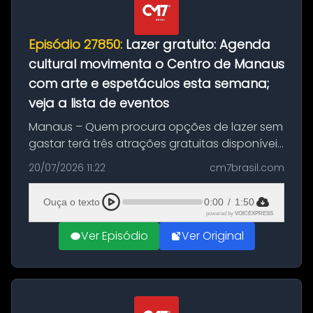
Episódio 27850:
Lazer gratuito: Agenda
cultural movimenta o Centro de Manaus
com arte e espetáculos esta semana;
veja a lista de eventos
Manaus – Quem procura opções de lazer sem
gastar terá três atrações gratuitas disponíveis
entre esta segunda-feira (20) e quinta-feira
20/07/2026 11:22
cm7brasil.com
(23). A programação inclui uma exposição
dedicada à história das ...
Ouça o texto
0:00
/
1:50
powered by
VOICEXPRESS
Ver Episódio
Ver Original