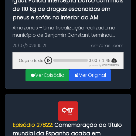
igual: Polícia intercepta barco com mais
de 110 kg de drogas escondidos em
pneus e sofás no interior do AM
Amazonas – Uma fiscalização realizada no
município de Benjamin Constant terminou
com a apreensão de aproximadamente 115
20/07/2026 10:21
cm7brasil.com
quilos de entorpecentes em uma
embarcação atracada no porto da cidade. O
Ouça o texto
0:00
/
1:45
materia...
powered by
VOICEXPRESS
Ver Episódio
Ver Original
Episódio 27822:
Comemoração do título
mundial da Espanha acaba em