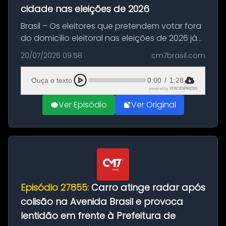
cidade nas eleições de 2026
Brasil – Os eleitores que pretendem votar fora
do domicílio eleitoral nas eleições de 2026 já
podem solicitar o voto em trânsito a partir
20/07/2026 09:58
cm7brasil.com
desta segunda-feira (20). O pedido pode ser
feito até 20 de ag...
Ouça o texto
0:00
/
1:28
powered by
VOICEXPRESS
Ver Episódio
Ver Original
Episódio 27855:
Carro atinge radar após
colisão na Avenida Brasil e provoca
lentidão em frente à Prefeitura de