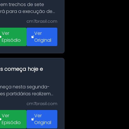
 em trechos de sete
erá para a execução de
cm7brasil.com
Ver
Ver
Episódio
Original
as começa hoje e
Começa nesta segunda-
es partidárias realizem
cm7brasil.com
Ver
Ver
Episódio
Original