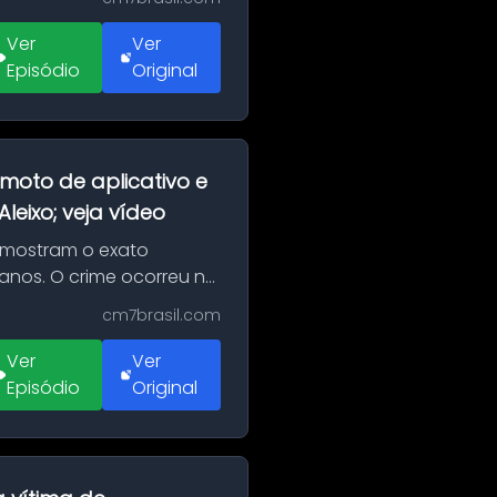
Ver
Ver
Episódio
Original
moto de aplicativo e
eixo; veja vídeo
 mostram o exato
 anos. O crime ocorreu na
cm7brasil.com
Ver
Ver
Episódio
Original