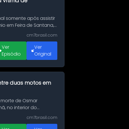
a vítima de
al somente após assistir
o em Feira de Santana,
cm7brasil.com
Ver
Ver
Episódio
Original
 entre duas motos em
 morte de Osmar
, no interior do
cm7brasil.com