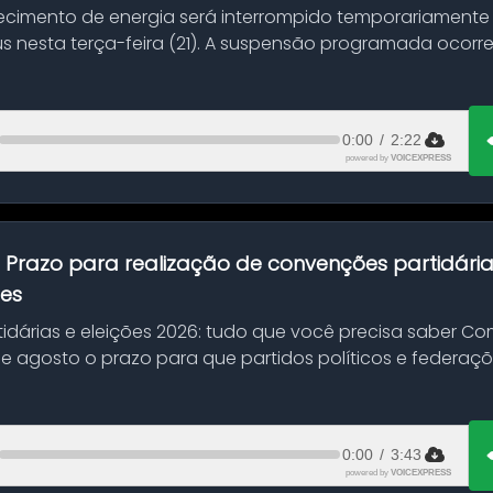
ecimento de energia será interrompido temporariamente
s nesta terça-feira (21). A suspensão programada ocorr
en...
0:00
/
2:22
powered by
VOICEXPRESS
:
Prazo para realização de convenções partidári
ões
idárias e eleições 2026: tudo que você precisa saber 
 de agosto o prazo para que partidos políticos e federaçõ
0:00
/
3:43
powered by
VOICEXPRESS