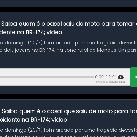
:
Saiba quem é o casal saiu de moto para tomar 
dente na BR-174; vídeo
mo domingo (20/7) foi marcado por uma tragédia devast
 dois jovens na BR-174, na zona rural de Manaus. Um pa
.
0:00
/
2:01
powered by
VOICEXPRESS
:
Saiba quem é o casal que saiu de moto para t
idente na BR-174; vídeo
mo domingo (20/7) foi marcado por uma tragédia devast