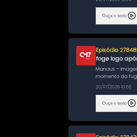
Ouça o texto
Episódio 27848
foge logo após
Manaus – Imagen
momento da fuga 
noite deste último
20/07/2026 10:56
Ouça o texto