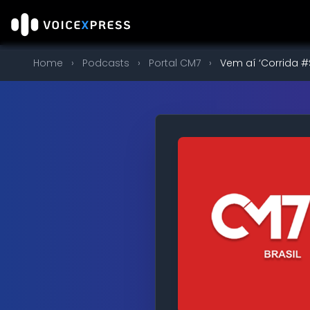
Home
›
Podcasts
›
Portal CM7
›
Vem aí ‘Corrida 