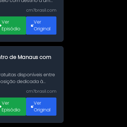
sseio com destino a um
cm7brasil.com
Ver
Ver
Episódio
Original
entro de Manaus com
tuitas disponíveis entre
xposição dedicada à
cm7brasil.com
Ver
Ver
Episódio
Original