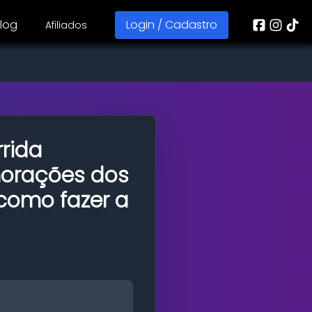
log
Login / Cadastro
Afiliados
rrida
orações dos
 como fazer a