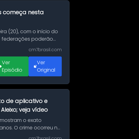
as começa nesta
ra (20), com o início do
 e federações poderão
cm7brasil.com
Ver
Ver
Episódio
Original
o de aplicativo e
leixo; veja vídeo
 mostram o exato
 anos. O crime ocorreu na
cm7brasil.com