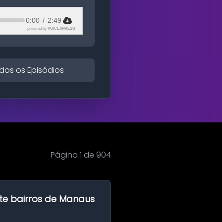
0:00
/
2:49
powered by
VOICEXPRESS
dos os Episódios
Página 1 de 904
te bairros de Manaus