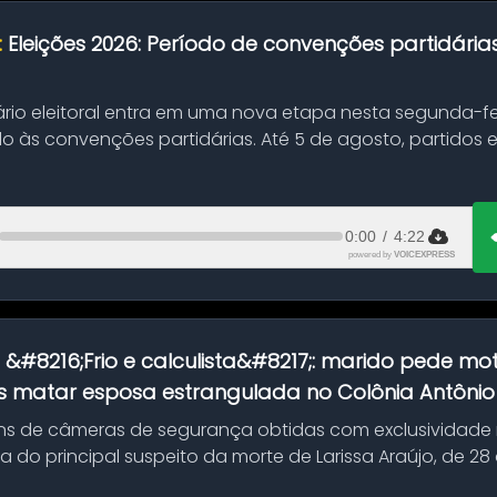
:
Eleições 2026: Período de convenções partidári
ário eleitoral entra em uma nova etapa nesta segunda-fei
o às convenções partidárias. Até 5 de agosto, partidos
0:00
/
4:22
powered by
VOICEXPRESS
:
&#8216;Frio e calculista&#8217;: marido pede mot
 matar esposa estrangulada no Colônia Antônio A
s de câmeras de segurança obtidas com exclusividade
do principal suspeito da morte de Larissa Araújo, de 28
 d...