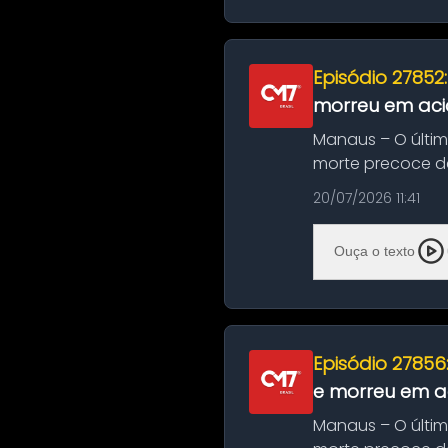
Episódio 27852
morreu em aci
Manaus – O últi
morte precoce de
típico café regio..
20/07/2026 11:41
Ouça o texto
Episódio 27856
e morreu em ac
Manaus – O últi