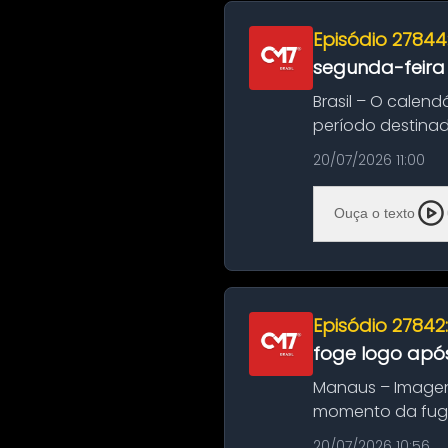
Episódio 27844
segunda-feira
Brasil – O calend
período destinad
oficializa...
20/07/2026 11:00
Ouça o texto
Episódio 27842
foge logo após
Manaus – Imagen
momento da fuga 
noite deste último
20/07/2026 10:56