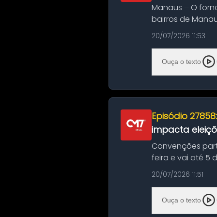
Manaus – O forn
bairros de Manau
serviços de manut
20/07/2026 11:53
Ouça o texto
Episódio 27858
impacta eleiç
Convenções part
feira e vai até 5
suas convençõ...
20/07/2026 11:51
Ouça o texto