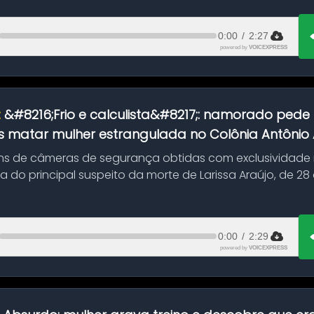
0:00
/
2:27
powered by
VOICEXPRESS
:
&#8216;Frio e calculista&#8217;: namorado pede 
 matar mulher estrangulada no Colônia Antônio Al
s de câmeras de segurança obtidas com exclusividade
do principal suspeito da morte de Larissa Araújo, de 28
 d...
0:00
/
2:29
powered by
VOICEXPRESS