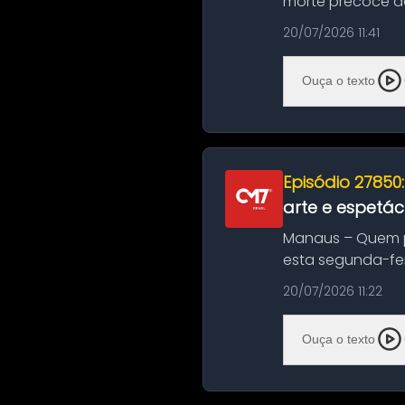
morte precoce de
típico café regio..
20/07/2026 11:41
Ouça o texto
Episódio 27850
arte e espetác
Manaus – Quem pr
esta segunda-fei
história das ...
20/07/2026 11:22
Ouça o texto