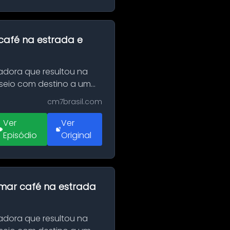
café na estrada e
adora que resultou na
sseio com destino a um
cm7brasil.com
Ver
Ver
Episódio
Original
omar café na estrada
adora que resultou na