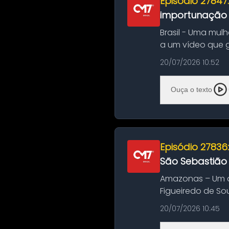
Episódio 27847
importunação s
Brasil - Uma mul
a um vídeo que 
na Bahia. O c...
20/07/2026 10:52
Ouça o texto
Episódio 27836
São Sebastião
Amazonas – Um a
Figueiredo de So
Amazonas. A colis
20/07/2026 10:45