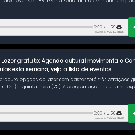
 dois jovens na BR-174, na zona rural de Manaus. Um pa
.
0:00
/
1:59
powered by
VOICEXPRESS
:
Lazer gratuito: Agenda cultural movimenta o C
ulos esta semana; veja a lista de eventos
ocura opções de lazer sem gastar terá três atrações gra
ra (20) e quinta-feira (23). A programação inclui uma e
0:00
/
1:50
powered by
VOICEXPRESS