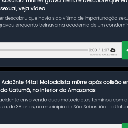
:
Absurdo: mulher grava treino e descobre que er
exual, veja vídeo
her descobriu que havia sido vítima de importunação sexu
gravou enquanto treinava na academia de um condomíni
0:00
/
1:07
powered by
VOICEXPRESS
:
Acid3nte f4tal: Motociclista m0rre após colisão
 do Uatumã, no interior do Amazonas
cidente envolvendo duas motocicletas terminou com a
uza, de 38 anos, no município de São Sebastião do Uatumã
ão ocorreu n...