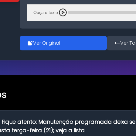
Ouça o texto
Ver Original
Ver To
os
:
Fique atento: Manutenção programada deixa se
ta terça-feira (21); veja a lista