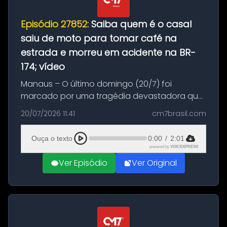
Episódio 27852:
Saiba quem é o casal
saiu de moto para tomar café na
estrada e morreu em acidente na BR-
174; vídeo
Manaus – O último domingo (20/7) foi
marcado por uma tragédia devastadora que
resultou na morte precoce de dois jovens na
20/07/2026 11:41
cm7brasil.com
BR-174, na zona rural de Manaus. Um passeio
com destino a um típico café regio...
Ouça o texto
0:00
/
2:01
powered by
VOICEXPRESS
Ver Episódio
Ver Original