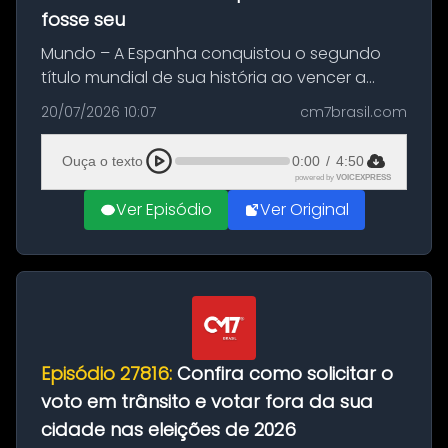
fosse seu
Mundo – A Espanha conquistou o segundo
título mundial de sua história ao vencer a
Argentina por 1 a 0, neste domingo (19), na
20/07/2026 10:07
cm7brasil.com
decisão da Copa do Mundo de 2026. Depois
de um duelo sem gols durante o te...
Ouça o texto
0:00
/
4:50
powered by
VOICEXPRESS
Ver Episódio
Ver Original
Episódio 27816:
Confira como solicitar o
voto em trânsito e votar fora da sua
cidade nas eleições de 2026