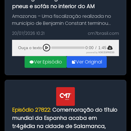
pneus e sofás no interior do AM
Amazonas – Uma fiscalização realizada no
município de Benjamin Constant terminou
com a apreensão de aproximadamente 115
20/07/2026 10:21
cm7brasil.com
quilos de entorpecentes em uma
embarcação atracada no porto da cidade. O
Ouça o texto
0:00
/
1:45
materia...
powered by
VOICEXPRESS
Ver Episódio
Ver Original
Episódio 27822:
Comemoração do título
mundial da Espanha acaba em
tr4gédia na cidade de Salamanca,