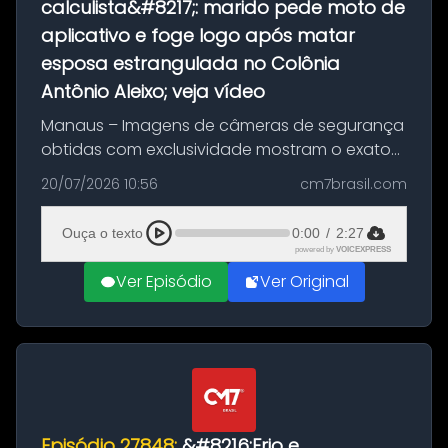
calculista&#8217;: marido pede moto de
aplicativo e foge logo após matar
esposa estrangulada no Colônia
Antônio Aleixo; veja vídeo
Manaus – Imagens de câmeras de segurança
obtidas com exclusividade mostram o exato
momento da fuga do principal suspeito da
20/07/2026 10:56
cm7brasil.com
morte de Larissa Araújo, de 28 anos. O crime
ocorreu na noite deste último d...
Ouça o texto
0:00
/
2:27
powered by
VOICEXPRESS
Ver Episódio
Ver Original
Episódio 27848:
&#8216;Frio e