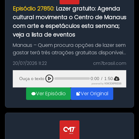
Episódio 27850:
Lazer gratuito: Agenda
cultural movimenta o Centro de Manaus
com arte e espetáculos esta semana;
veja a lista de eventos
Manaus – Quem procura opções de lazer sem
gastar terá três atrações gratuitas disponíveis
entre esta segunda-feira (20) e quinta-feira
20/07/2026 11:22
cm7brasil.com
(23). A programação inclui uma exposição
dedicada à história das ...
Ouça o texto
0:00
/
1:50
powered by
VOICEXPRESS
Ver Episódio
Ver Original