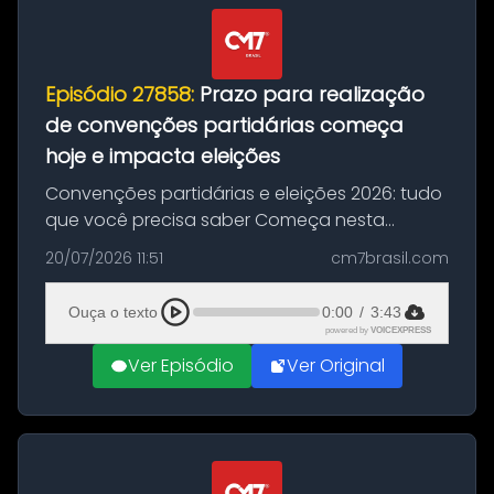
Episódio 27858:
Prazo para realização
de convenções partidárias começa
hoje e impacta eleições
Convenções partidárias e eleições 2026: tudo
que você precisa saber Começa nesta
segunda-feira e vai até 5 de agosto o prazo
20/07/2026 11:51
cm7brasil.com
para que partidos políticos e federações
partidárias realizem suas convençõ...
Ouça o texto
0:00
/
3:43
powered by
VOICEXPRESS
Ver Episódio
Ver Original