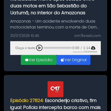
duas motos em São Sebastião do
Uatumã, no interior do Amazonas
Amazonas – Um acidente envolvendo duas
motocicletas terminou com a morte de Osmar
Figueiredo de Souza, de 38 anos, no município
20/07/2026 10:45
cm7brasil.com
de São Sebastião do Uatumã, no interior do
Amazonas. A colisão ocorreu n...
Ouça o texto
0:00
/
1:14
powered by
VOICEXPRESS
Ver Episódio
Ver Original
Episódio 27824:
Esconderijo criativo, fim
igual: Polícia intercepta barco com mais