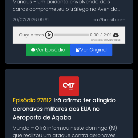
Manaus – Um acidente envolvendo dois
carros comprometeu o tráfego na Avenida
Brasil durante a manhã desta segunda-feira
20/07/2026 09:51
cm7brasil.com
(20), em frente ao complexo da Prefeitura de
Manaus, na Zona Oeste. A batida ter...
Ouça o texto
0:00
/
2:01
powered by
VOICEXPRESS
Ver Episódio
Ver Original
Episódio 27812:
Irã afirma ter atingido
aeronaves militares dos EUA no
Aeroporto de Aqaba
Mundo – O Irã informou neste domingo (19)
que realizou um ataque contra aeronaves