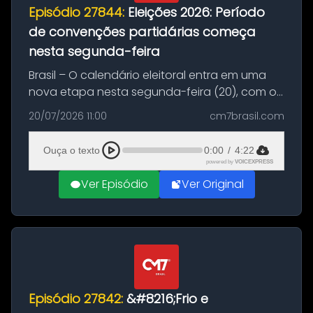
Episódio 27844:
Eleições 2026: Período
de convenções partidárias começa
nesta segunda-feira
Brasil – O calendário eleitoral entra em uma
nova etapa nesta segunda-feira (20), com o
início do período destinado às convenções
20/07/2026 11:00
cm7brasil.com
partidárias. Até 5 de agosto, partidos e
federações poderão oficializa...
Ouça o texto
0:00
/
4:22
powered by
VOICEXPRESS
Ver Episódio
Ver Original
Episódio 27842:
&#8216;Frio e