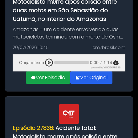
Motociclista m0rre após colisão entre
duas motos em São Sebastião do
Uatumã, no interior do Amazonas
Amazonas – Um acidente envolvendo duas
motocicletas terminou com a morte de Osmar
Figueiredo de Souza, de 38 anos, no município
20/07/2026 10:45
cm7brasil.com
de São Sebastião do Uatumã, no interior do
Amazonas. A colisão ocorreu n...
Ouça o texto
0:00
/
1:14
powered by
VOICEXPRESS
Ver Episódio
Ver Original
Episódio 27838:
Acidente fatal:
Motociclista morre após colisão entre