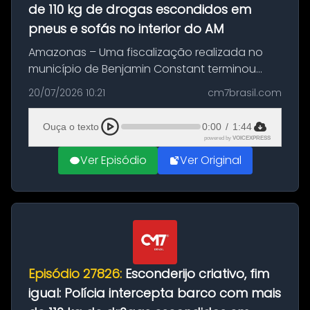
de 110 kg de drogas escondidos em
pneus e sofás no interior do AM
Amazonas – Uma fiscalização realizada no
município de Benjamin Constant terminou
com a apreensão de aproximadamente 115
20/07/2026 10:21
cm7brasil.com
quilos de entorpecentes em uma
embarcação atracada no porto da cidade. O
Ouça o texto
0:00
/
1:44
materia...
powered by
VOICEXPRESS
Ver Episódio
Ver Original
Episódio 27826:
Esconderijo criativo, fim
igual: Polícia intercepta barco com mais