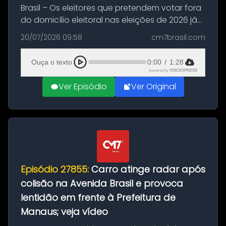
Brasil – Os eleitores que pretendem votar fora
do domicílio eleitoral nas eleições de 2026 já
podem solicitar o voto em trânsito a partir
20/07/2026 09:58
cm7brasil.com
desta segunda-feira (20). O pedido pode ser
feito até 20 de ag...
Ouça o texto
0:00
/
1:28
powered by
VOICEXPRESS
Ver Episódio
Ver Original
Episódio 27855:
Carro atinge radar após
colisão na Avenida Brasil e provoca
lentidão em frente à Prefeitura de
Manaus; veja vídeo