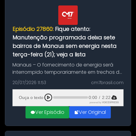
Episódio 27860:
Fique atento:
Manutenção programada deixa sete
bairros de Manaus sem energia nesta
terça-feira (21); veja a lista
Manaus – O fornecimento de energia será
interrompido temporariamente em trechos de
sete bairros de Manaus nesta terça-feira (21).
20/07/2026 11:53
cm7brasil.com
A suspensão programada ocorrerá para a
execução de serviços de manuten...
Ouça o texto
0:00
/
2:22
powered by
VOICEXPRESS
Ver Episódio
Ver Original