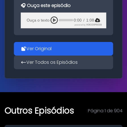
🎧 Ouça este episódio
Ouça o texto
0:00
/
1:08
powered by
VOICEXPRESS
Ver Original
Ver Todos os Episódios
Outros Episódios
Página 1 de 904