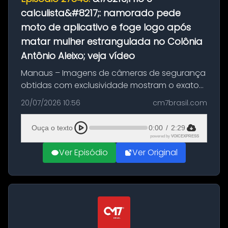
calculista&#8217;: namorado pede
moto de aplicativo e foge logo após
matar mulher estrangulada no Colônia
Antônio Aleixo; veja vídeo
Manaus – Imagens de câmeras de segurança
obtidas com exclusividade mostram o exato
momento da fuga do principal suspeito da
20/07/2026 10:56
cm7brasil.com
morte de Larissa Araújo, de 28 anos. O crime
ocorreu na noite deste último d...
Ouça o texto
0:00
/
2:29
powered by
VOICEXPRESS
Ver Episódio
Ver Original