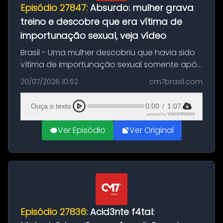
Episódio 27847:
Absurdo: mulher grava
treino e descobre que era vítima de
importunação sexual, veja vídeo
Brasil - Uma mulher descobriu que havia sido
vítima de importunação sexual somente após
assistir a um vídeo que gravou enquanto
20/07/2026 10:52
cm7brasil.com
treinava na academia de um condomínio em
Feira de Santana, na Bahia. O c...
Ouça o texto
0:00
/
1:07
powered by
VOICEXPRESS
Ver Episódio
Ver Original
Episódio 27836:
Acid3nte f4tal: