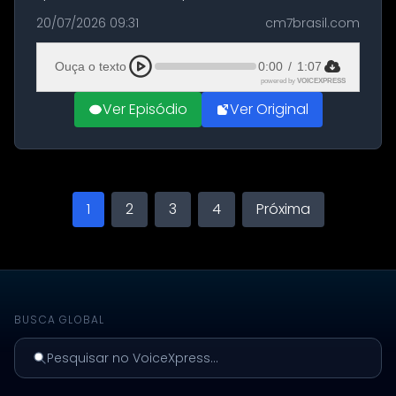
militares dos Estados Unidos estacionadas no
20/07/2026 09:31
cm7brasil.com
Aeroporto de Aqaba, na Jordânia, durante a
21ª fase da Operação Nasr 2. A...
Ouça o texto
0:00
/
1:07
powered by
VOICEXPRESS
Ver Episódio
Ver Original
1
2
3
4
Próxima
BUSCA GLOBAL
Pesquisar no VoiceXpress...