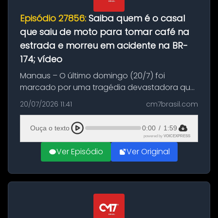
Episódio 27856:
Saiba quem é o casal
que saiu de moto para tomar café na
estrada e morreu em acidente na BR-
174; vídeo
Manaus – O último domingo (20/7) foi
marcado por uma tragédia devastadora que
resultou na morte precoce de dois jovens na
20/07/2026 11:41
cm7brasil.com
BR-174, na zona rural de Manaus. Um passeio
com destino a um típico café regio...
Ouça o texto
0:00
/
1:59
powered by
VOICEXPRESS
Ver Episódio
Ver Original