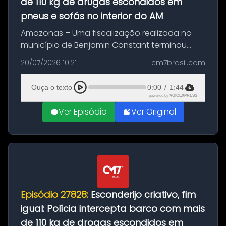
de 110 kg de dr0gas escondidos em
pneus e sofás no interior do AM
Amazonas – Uma fiscalização realizada no
município de Benjamin Constant terminou
com a apreensão de aproximadamente 115
20/07/2026 10:21
cm7brasil.com
quilos de entorpecentes em uma
embarcação atracada no porto da cidade. O
Ouça o texto
0:00
/
1:44
materia...
powered by
VOICEXPRESS
Ver Episódio
Ver Original
Episódio 27828:
Esconderijo criativo, fim
igual: Polícia intercepta barco com mais
de 110 kg de drogas escondidos em