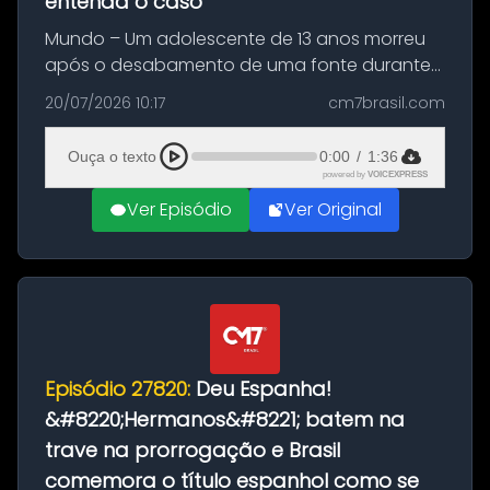
entenda o caso
Mundo – Um adolescente de 13 anos morreu
após o desabamento de uma fonte durante
as comemorações pelo título da Copa do
20/07/2026 10:17
cm7brasil.com
Mundo conquistado pela Espanha, em
Ciudad Rodrigo, na província de Salamanca,
Ouça o texto
0:00
/
1:36
no...
powered by
VOICEXPRESS
Ver Episódio
Ver Original
Episódio 27820:
Deu Espanha!
&#8220;Hermanos&#8221; batem na
trave na prorrogação e Brasil
comemora o título espanhol como se