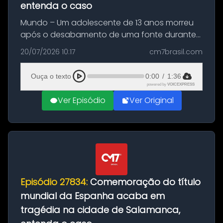
entenda o caso
Mundo – Um adolescente de 13 anos morreu
após o desabamento de uma fonte durante
as comemorações pelo título da Copa do
20/07/2026 10:17
cm7brasil.com
Mundo conquistado pela Espanha, em
Ciudad Rodrigo, na província de Salamanca,
Ouça o texto
0:00
/
1:36
no...
powered by
VOICEXPRESS
Ver Episódio
Ver Original
Episódio 27834:
Comemoração do título
mundial da Espanha acaba em
tragédia na cidade de Salamanca,