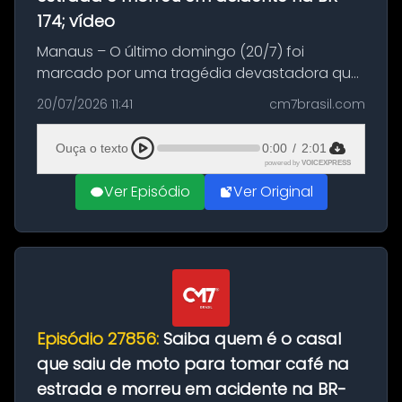
174; vídeo
Manaus – O último domingo (20/7) foi
marcado por uma tragédia devastadora que
resultou na morte precoce de dois jovens na
20/07/2026 11:41
cm7brasil.com
BR-174, na zona rural de Manaus. Um passeio
com destino a um típico café regio...
Ouça o texto
0:00
/
2:01
powered by
VOICEXPRESS
Ver Episódio
Ver Original
Episódio 27856:
Saiba quem é o casal
que saiu de moto para tomar café na
estrada e morreu em acidente na BR-