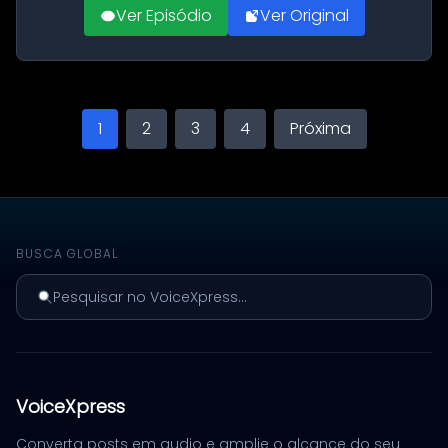
Ver Episódio
Ver Original
1
2
3
4
Próxima
BUSCA GLOBAL
Pesquisar no VoiceXpress...
VoiceXpress
Converta posts em audio e amplie o alcance do seu