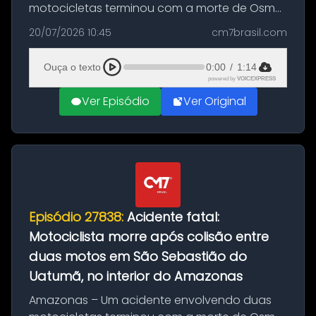
motocicletas terminou com a morte de Osmar
Figueiredo de Souza, de 38 anos, no município
20/07/2026 10:45
cm7brasil.com
de São Sebastião do Uatumã, no interior do
Amazonas. A colisão ocorreu n...
Ouça o texto
0:00
/
1:14
powered by
VOICEXPRESS
Ver Episódio
Ver Original
Episódio 27838:
Acidente fatal:
Motociclista morre após colisão entre
duas motos em São Sebastião do
Uatumã, no interior do Amazonas
Amazonas – Um acidente envolvendo duas