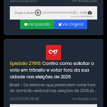
20/07/2026 10:07
cm7brasil.com
decisão da Copa do Mundo de 2026. Depois
de um duelo sem gols durante o te...
Ouça o texto
0:00
/
4:50
powered by
VOICEXPRESS
Ver Episódio
Ver Original
Episódio 27816:
Confira como solicitar o
voto em trânsito e votar fora da sua
cidade nas eleições de 2026
Brasil – Os eleitores que pretendem votar fora
do domicílio eleitoral nas eleições de 2026 já
podem solicitar o voto em trânsito a partir
20/07/2026 09:58
cm7brasil.com
desta segunda-feira (20). O pedido pode ser