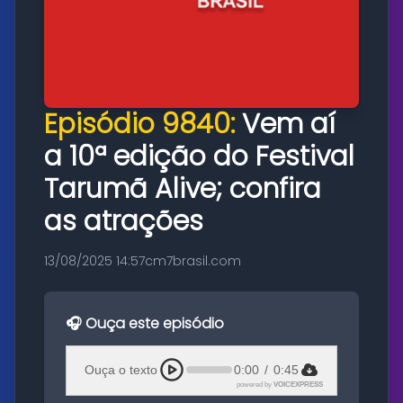
Episódio 9840:
Vem aí
a 10ª edição do Festival
Tarumã Alive; confira
as atrações
13/08/2025 14:57
cm7brasil.com
🎧 Ouça este episódio
Ouça o texto
0:00
/
0:45
powered by
VOICEXPRESS