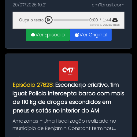
com a apreensão de aproximadamente 115
20/07/2026 10:21
cm7brasil.com
quilos de entorpecentes em uma
embarcação atracada no porto da cidade. O
Ouça o texto
0:00
/
1:44
materia...
powered by
VOICEXPRESS
Ver Episódio
Ver Original
Episódio 27828:
Esconderijo criativo, fim
igual: Polícia intercepta barco com mais
de 110 kg de drogas escondidos em
pneus e sofás no interior do AM
Amazonas – Uma fiscalização realizada no
município de Benjamin Constant terminou
com a apreensão de aproximadamente 115