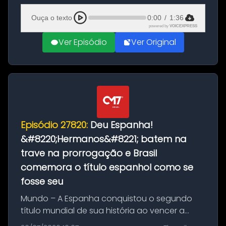
Ciudad Rodrigo, na província de Salamanca,
Ouça o texto
0:00
/
1:36
no...
powered by
VOICEXPRESS
Ver Episódio
Ver Original
Episódio 27820:
Deu Espanha!
&#8220;Hermanos&#8221; batem na
trave na prorrogação e Brasil
comemora o título espanhol como se
fosse seu
Mundo – A Espanha conquistou o segundo
título mundial de sua história ao vencer a
Argentina por 1 a 0, neste domingo (19), na