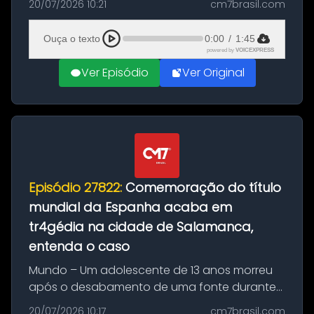
20/07/2026 10:21
cm7brasil.com
quilos de entorpecentes em uma
embarcação atracada no porto da cidade. O
Ouça o texto
0:00
/
1:45
materia...
powered by
VOICEXPRESS
Ver Episódio
Ver Original
Episódio 27822:
Comemoração do título
mundial da Espanha acaba em
tr4gédia na cidade de Salamanca,
entenda o caso
Mundo – Um adolescente de 13 anos morreu
após o desabamento de uma fonte durante
as comemorações pelo título da Copa do
20/07/2026 10:17
cm7brasil.com