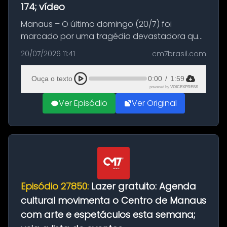
174; vídeo
Manaus – O último domingo (20/7) foi
marcado por uma tragédia devastadora que
resultou na morte precoce de dois jovens na
20/07/2026 11:41
cm7brasil.com
BR-174, na zona rural de Manaus. Um passeio
com destino a um típico café regio...
Ouça o texto
0:00
/
1:59
powered by
VOICEXPRESS
Ver Episódio
Ver Original
Episódio 27850:
Lazer gratuito: Agenda
cultural movimenta o Centro de Manaus
com arte e espetáculos esta semana;