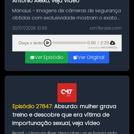
Antônio Aleixo; veja vídeo
Manaus – Imagens de câmeras de segurança
obtidas com exclusividade mostram o exato
momento da fuga do principal suspeito da
20/07/2026 10:56
cm7brasil.com
morte de Larissa Araújo, de 28 anos. O crime
ocorreu na noite deste último d...
Ouça o texto
0:00
/
2:29
powered by
VOICEXPRESS
Ver Episódio
Ver Original
Episódio 27847:
Absurdo: mulher grava
treino e descobre que era vítima de
importunação sexual, veja vídeo
Brasil - Uma mulher descobriu que havia sido