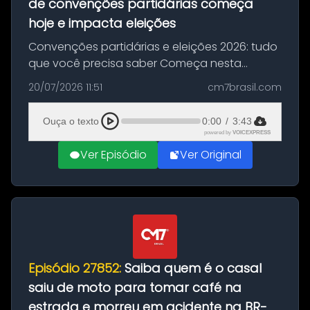
de convenções partidárias começa
hoje e impacta eleições
Convenções partidárias e eleições 2026: tudo
que você precisa saber Começa nesta
segunda-feira e vai até 5 de agosto o prazo
20/07/2026 11:51
cm7brasil.com
para que partidos políticos e federações
partidárias realizem suas convençõ...
Ouça o texto
0:00
/
3:43
powered by
VOICEXPRESS
Ver Episódio
Ver Original
Episódio 27852:
Saiba quem é o casal
saiu de moto para tomar café na
estrada e morreu em acidente na BR-