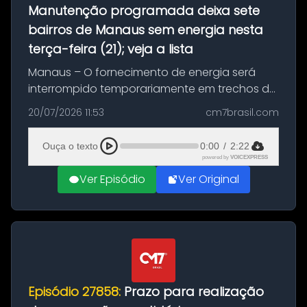
Manutenção programada deixa sete
bairros de Manaus sem energia nesta
terça-feira (21); veja a lista
Manaus – O fornecimento de energia será
interrompido temporariamente em trechos de
sete bairros de Manaus nesta terça-feira (21).
20/07/2026 11:53
cm7brasil.com
A suspensão programada ocorrerá para a
execução de serviços de manuten...
Ouça o texto
0:00
/
2:22
powered by
VOICEXPRESS
Ver Episódio
Ver Original
Episódio 27858:
Prazo para realização