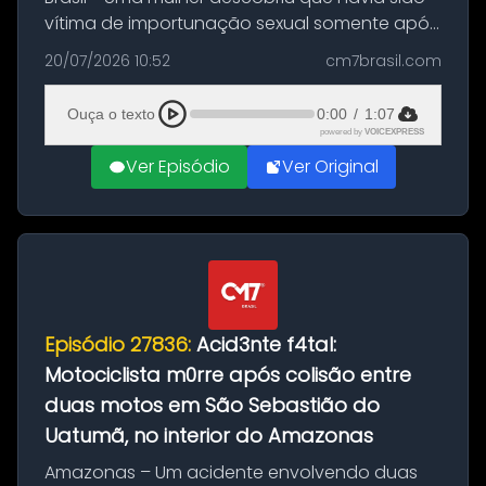
vítima de importunação sexual somente após
assistir a um vídeo que gravou enquanto
20/07/2026 10:52
cm7brasil.com
treinava na academia de um condomínio em
Feira de Santana, na Bahia. O c...
Ouça o texto
0:00
/
1:07
powered by
VOICEXPRESS
Ver Episódio
Ver Original
Episódio 27836:
Acid3nte f4tal:
Motociclista m0rre após colisão entre
duas motos em São Sebastião do
Uatumã, no interior do Amazonas
Amazonas – Um acidente envolvendo duas