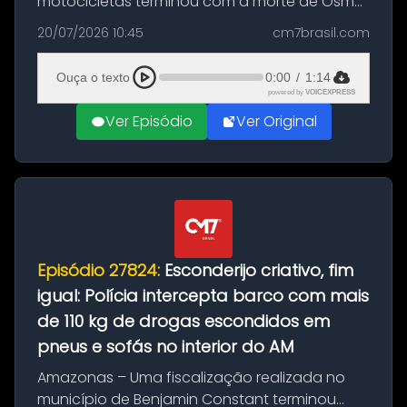
motocicletas terminou com a morte de Osmar
Figueiredo de Souza, de 38 anos, no município
20/07/2026 10:45
cm7brasil.com
de São Sebastião do Uatumã, no interior do
Amazonas. A colisão ocorreu n...
Ouça o texto
0:00
/
1:14
powered by
VOICEXPRESS
Ver Episódio
Ver Original
Episódio 27824:
Esconderijo criativo, fim
igual: Polícia intercepta barco com mais
de 110 kg de drogas escondidos em
pneus e sofás no interior do AM
Amazonas – Uma fiscalização realizada no
município de Benjamin Constant terminou