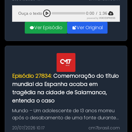
Mundo conquistado pela Espanha, em
Ciudad Rodrigo, na província de Salamanca,
Ouça o texto
0:00
/
1:36
no...
powered by
VOICEXPRESS
Ver Episódio
Ver Original
Episódio 27834:
Comemoração do título
mundial da Espanha acaba em
tragédia na cidade de Salamanca,
entenda o caso
Mundo – Um adolescente de 13 anos morreu
após o desabamento de uma fonte durante
as comemorações pelo título da Copa do
20/07/2026 10:17
cm7brasil.com
Mundo conquistado pela Espanha, em