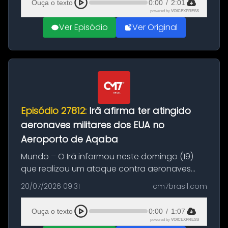
Ouça o texto
0:00
/
2:01
powered by
VOICEXPRESS
Ver Episódio
Ver Original
Episódio 27812:
Irã afirma ter atingido
aeronaves militares dos EUA no
Aeroporto de Aqaba
Mundo – O Irã informou neste domingo (19)
que realizou um ataque contra aeronaves
militares dos Estados Unidos estacionadas no
20/07/2026 09:31
cm7brasil.com
Aeroporto de Aqaba, na Jordânia, durante a
21ª fase da Operação Nasr 2. A...
Ouça o texto
0:00
/
1:07
powered by
VOICEXPRESS