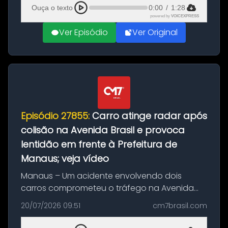
feito até 20 de ag...
Ouça o texto
0:00
/
1:28
powered by
VOICEXPRESS
Ver Episódio
Ver Original
Episódio 27855:
Carro atinge radar após
colisão na Avenida Brasil e provoca
lentidão em frente à Prefeitura de
Manaus; veja vídeo
Manaus – Um acidente envolvendo dois
carros comprometeu o tráfego na Avenida
Brasil durante a manhã desta segunda-feira
20/07/2026 09:51
cm7brasil.com
(20), em frente ao complexo da Prefeitura de
Manaus, na Zona Oeste. A batida ter...