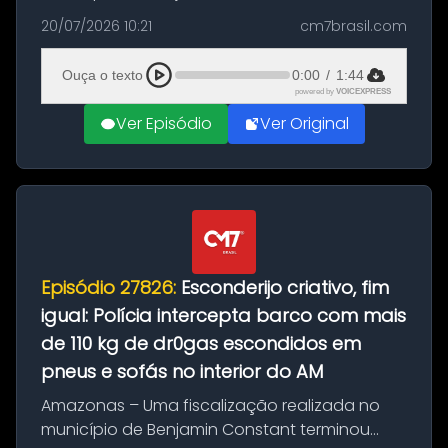
com a apreensão de aproximadamente 115
20/07/2026 10:21
cm7brasil.com
quilos de entorpecentes em uma
embarcação atracada no porto da cidade. O
Ouça o texto
0:00
/
1:44
materia...
powered by
VOICEXPRESS
Ver Episódio
Ver Original
Episódio 27826:
Esconderijo criativo, fim
igual: Polícia intercepta barco com mais
de 110 kg de dr0gas escondidos em
pneus e sofás no interior do AM
Amazonas – Uma fiscalização realizada no
município de Benjamin Constant terminou