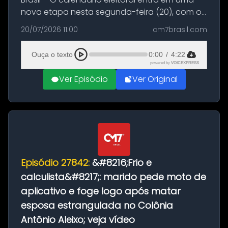
nova etapa nesta segunda-feira (20), com o
início do período destinado às convenções
20/07/2026 11:00
cm7brasil.com
partidárias. Até 5 de agosto, partidos e
federações poderão oficializa...
Ouça o texto
0:00
/
4:22
powered by
VOICEXPRESS
Ver Episódio
Ver Original
Episódio 27842:
&#8216;Frio e
calculista&#8217;: marido pede moto de
aplicativo e foge logo após matar
esposa estrangulada no Colônia
Antônio Aleixo; veja vídeo