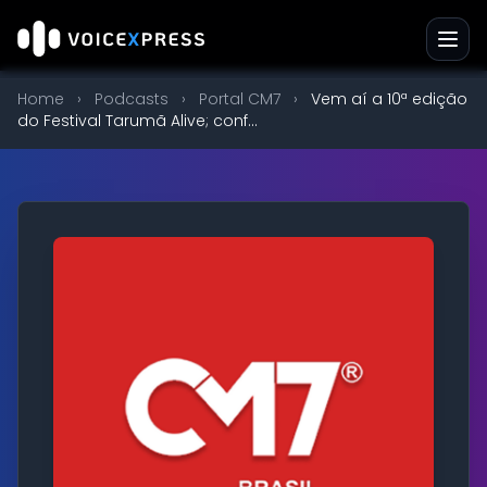
Home
›
Podcasts
›
Portal CM7
›
Vem aí a 10ª edição
do Festival Tarumã Alive; conf...