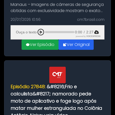
Manaus – Imagens de câmeras de segurança
obtidas com exclusividade mostram o exato
momento da fuga do principal suspeito da
20/07/2026 10:56
cm7brasil.com
morte de Larissa Araújo, de 28 anos. O crime
ocorreu na noite deste último d...
Ouça o texto
0:00
/
2:27
powered by
VOICEXPRESS
Ver Episódio
Ver Original
Episódio 27848:
&#8216;Frio e
calculista&#8217;: namorado pede
moto de aplicativo e foge logo após
matar mulher estrangulada no Colônia