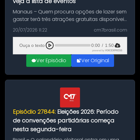
veja a lista de eventos
Manaus – Quem procura opções de lazer sem
gastar terá três atrações gratuitas disponíveis
entre esta segunda-feira (20) e quinta-feira
20/07/2026 11:22
cm7brasil.com
(23). A programação inclui uma exposição
dedicada à história das ...
Ouça o texto
0:00
/
1:50
powered by
VOICEXPRESS
Ver Episódio
Ver Original
Episódio 27844:
Eleições 2026: Período
de convenções partidárias começa
nesta segunda-feira
Brasil – O calendário eleitoral entra em uma