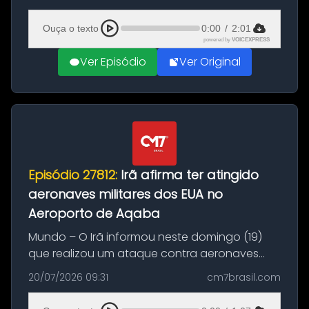
(20), em frente ao complexo da Prefeitura de
Manaus, na Zona Oeste. A batida ter...
Ouça o texto
0:00
/
2:01
powered by
VOICEXPRESS
Ver Episódio
Ver Original
Episódio 27812:
Irã afirma ter atingido
aeronaves militares dos EUA no
Aeroporto de Aqaba
Mundo – O Irã informou neste domingo (19)
que realizou um ataque contra aeronaves
militares dos Estados Unidos estacionadas no
20/07/2026 09:31
cm7brasil.com
Aeroporto de Aqaba, na Jordânia, durante a
21ª fase da Operação Nasr 2. A...