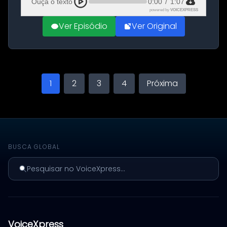
Ouça o texto
0:00
/
1:07
powered by
VOICEXPRESS
Ver Episódio
Ver Original
1
2
3
4
Próxima
BUSCA GLOBAL
Pesquisar no VoiceXpress...
VoiceXpress