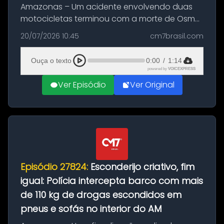
Amazonas – Um acidente envolvendo duas
motocicletas terminou com a morte de Osmar
Figueiredo de Souza, de 38 anos, no município
20/07/2026 10:45
cm7brasil.com
de São Sebastião do Uatumã, no interior do
Amazonas. A colisão ocorreu n...
Ouça o texto
0:00
/
1:14
powered by
VOICEXPRESS
Ver Episódio
Ver Original
Episódio 27824:
Esconderijo criativo, fim
igual: Polícia intercepta barco com mais
de 110 kg de drogas escondidos em
pneus e sofás no interior do AM