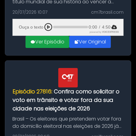
título mundial de sua história ao vencer a
Argentina por 1 a 0, neste domingo (19), na
20/07/2026 10:07
cm7brasil.com
decisão da Copa do Mundo de 2026. Depois
de um duelo sem gols durante o te...
Ouça o texto
0:00
/
4:50
powered by
VOICEXPRESS
Ver Episódio
Ver Original
Episódio 27816:
Confira como solicitar o
voto em trânsito e votar fora da sua
cidade nas eleições de 2026
Brasil – Os eleitores que pretendem votar fora
do domicílio eleitoral nas eleições de 2026 já
podem solicitar o voto em trânsito a partir