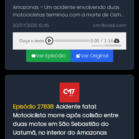
Amazonas – Um acidente envolvendo duas
motocicletas terminou com a morte de Osmar
Figueiredo de Souza, de 38 anos, no município
20/07/2026 10:45
cm7brasil.com
de São Sebastião do Uatumã, no interior do
Amazonas. A colisão ocorreu n...
Ouça o texto
0:00
/
1:14
powered by
VOICEXPRESS
Ver Episódio
Ver Original
Episódio 27838:
Acidente fatal:
Motociclista morre após colisão entre
duas motos em São Sebastião do
Uatumã, no interior do Amazonas