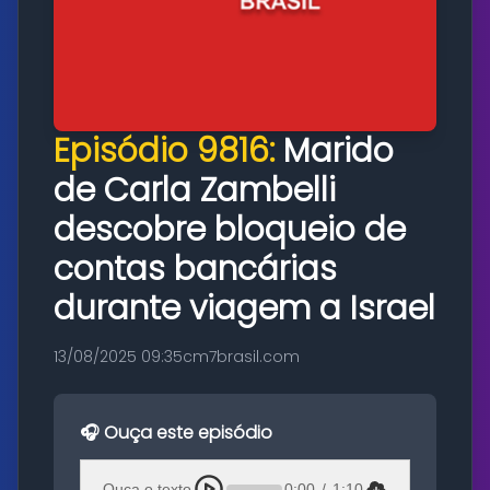
Episódio 9816:
Marido
de Carla Zambelli
descobre bloqueio de
contas bancárias
durante viagem a Israel
13/08/2025 09:35
cm7brasil.com
🎧 Ouça este episódio
Ouça o texto
0:00
/
1:10