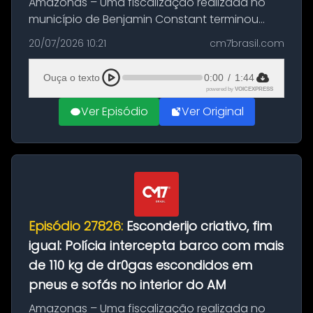
Amazonas – Uma fiscalização realizada no
município de Benjamin Constant terminou
com a apreensão de aproximadamente 115
20/07/2026 10:21
cm7brasil.com
quilos de entorpecentes em uma
embarcação atracada no porto da cidade. O
Ouça o texto
0:00
/
1:44
materia...
powered by
VOICEXPRESS
Ver Episódio
Ver Original
Episódio 27826:
Esconderijo criativo, fim
igual: Polícia intercepta barco com mais
de 110 kg de dr0gas escondidos em
pneus e sofás no interior do AM
Amazonas – Uma fiscalização realizada no