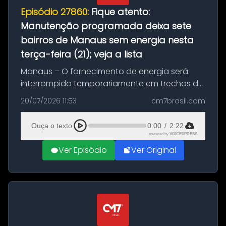
Episódio 27860:
Fique atento:
Manutenção programada deixa sete
bairros de Manaus sem energia nesta
terça-feira (21); veja a lista
Manaus – O fornecimento de energia será
interrompido temporariamente em trechos de
sete bairros de Manaus nesta terça-feira (21).
20/07/2026 11:53
cm7brasil.com
A suspensão programada ocorrerá para a
execução de serviços de manuten...
Ouça o texto
0:00
/
2:22
powered by
VOICEXPRESS
Ver Episódio
Ver Original