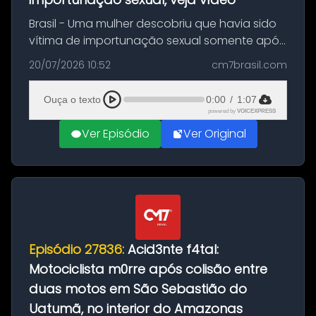
Brasil - Uma mulher descobriu que havia sido
vítima de importunação sexual somente após
assistir a um vídeo que gravou enquanto
20/07/2026 10:52
cm7brasil.com
treinava na academia de um condomínio em
Feira de Santana, na Bahia. O c...
Ouça o texto
0:00
/
1:07
powered by
VOICEXPRESS
Ver Episódio
Ver Original
Episódio 27836:
Acid3nte f4tal:
Motociclista m0rre após colisão entre
duas motos em São Sebastião do
Uatumã, no interior do Amazonas