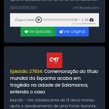
as comemorações pelo título da Copa do
20/07/2026 10:17
cm7brasil.com
Mundo conquistado pela Espanha, em
Ciudad Rodrigo, na província de Salamanca,
Ouça o texto
0:00
/
1:36
no...
powered by
VOICEXPRESS
Ver Episódio
Ver Original
Episódio 27834:
Comemoração do título
mundial da Espanha acaba em
tragédia na cidade de Salamanca,
entenda o caso
Mundo – Um adolescente de 13 anos morreu
após o desabamento de uma fonte durante