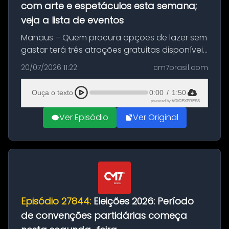
com arte e espetáculos esta semana;
veja a lista de eventos
Manaus – Quem procura opções de lazer sem
gastar terá três atrações gratuitas disponíveis
entre esta segunda-feira (20) e quinta-feira
20/07/2026 11:22
cm7brasil.com
(23). A programação inclui uma exposição
dedicada à história das ...
Ouça o texto
0:00
/
1:50
powered by
VOICEXPRESS
Ver Episódio
Ver Original
Episódio 27844:
Eleições 2026: Período
de convenções partidárias começa