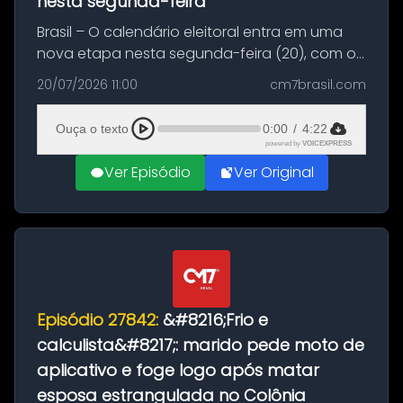
nesta segunda-feira
Brasil – O calendário eleitoral entra em uma
nova etapa nesta segunda-feira (20), com o
início do período destinado às convenções
20/07/2026 11:00
cm7brasil.com
partidárias. Até 5 de agosto, partidos e
federações poderão oficializa...
Ouça o texto
0:00
/
4:22
powered by
VOICEXPRESS
Ver Episódio
Ver Original
Episódio 27842:
&#8216;Frio e
calculista&#8217;: marido pede moto de
aplicativo e foge logo após matar
esposa estrangulada no Colônia