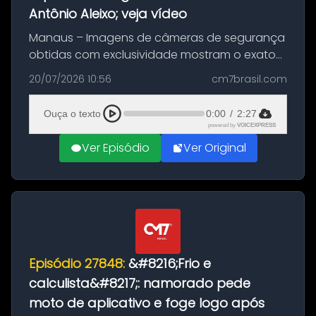
Antônio Aleixo; veja vídeo
Manaus – Imagens de câmeras de segurança
obtidas com exclusividade mostram o exato
momento da fuga do principal suspeito da
20/07/2026 10:56
cm7brasil.com
morte de Larissa Araújo, de 28 anos. O crime
ocorreu na noite deste último d...
Ouça o texto
0:00
/
2:27
powered by
VOICEXPRESS
Ver Episódio
Ver Original
Episódio 27848:
&#8216;Frio e
calculista&#8217;: namorado pede
moto de aplicativo e foge logo após