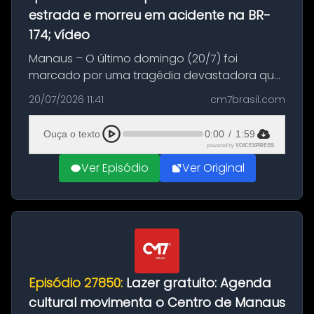
estrada e morreu em acidente na BR-
174; vídeo
Manaus – O último domingo (20/7) foi
marcado por uma tragédia devastadora que
resultou na morte precoce de dois jovens na
20/07/2026 11:41
cm7brasil.com
BR-174, na zona rural de Manaus. Um passeio
com destino a um típico café regio...
Ouça o texto
0:00
/
1:59
powered by
VOICEXPRESS
Ver Episódio
Ver Original
Episódio 27850:
Lazer gratuito: Agenda
cultural movimenta o Centro de Manaus