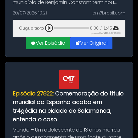
município de Benjamin Constant terminou
com a apreensão de aproximadamente 115
20/07/2026 10:21
cm7brasil.com
quilos de entorpecentes em uma
embarcação atracada no porto da cidade. O
Ouça o texto
0:00
/
1:45
materia...
powered by
VOICEXPRESS
Ver Episódio
Ver Original
Episódio 27822:
Comemoração do título
mundial da Espanha acaba em
tr4gédia na cidade de Salamanca,
entenda o caso
Mundo – Um adolescente de 13 anos morreu
após o desabamento de uma fonte durante