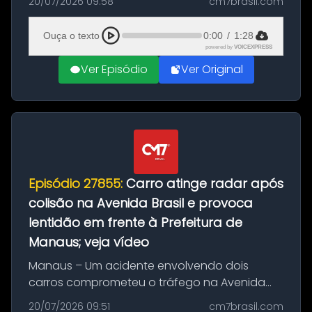
20/07/2026 09:58
cm7brasil.com
desta segunda-feira (20). O pedido pode ser
feito até 20 de ag...
Ouça o texto
0:00
/
1:28
powered by
VOICEXPRESS
Ver Episódio
Ver Original
Episódio 27855:
Carro atinge radar após
colisão na Avenida Brasil e provoca
lentidão em frente à Prefeitura de
Manaus; veja vídeo
Manaus – Um acidente envolvendo dois
carros comprometeu o tráfego na Avenida
Brasil durante a manhã desta segunda-feira
20/07/2026 09:51
cm7brasil.com