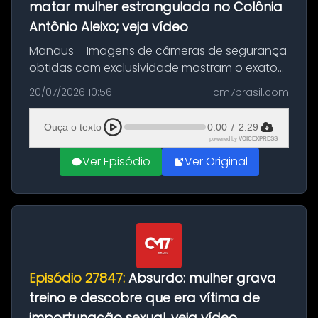
matar mulher estrangulada no Colônia
Antônio Aleixo; veja vídeo
Manaus – Imagens de câmeras de segurança
obtidas com exclusividade mostram o exato
momento da fuga do principal suspeito da
20/07/2026 10:56
cm7brasil.com
morte de Larissa Araújo, de 28 anos. O crime
ocorreu na noite deste último d...
Ouça o texto
0:00
/
2:29
powered by
VOICEXPRESS
Ver Episódio
Ver Original
Episódio 27847:
Absurdo: mulher grava
treino e descobre que era vítima de
importunação sexual, veja vídeo