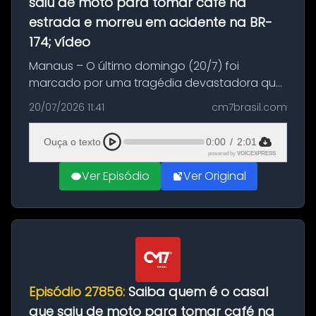
saiu de moto para tomar café na
estrada e morreu em acidente na BR-
174; vídeo
Manaus – O último domingo (20/7) foi
marcado por uma tragédia devastadora que
resultou na morte precoce de dois jovens na
20/07/2026 11:41
cm7brasil.com
BR-174, na zona rural de Manaus. Um passeio
com destino a um típico café regio...
Ouça o texto
0:00
/
2:01
powered by
VOICEXPRESS
Ver Episódio
Ver Original
Episódio 27856:
Saiba quem é o casal
que saiu de moto para tomar café na