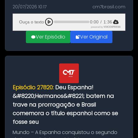
as comemorações pelo título da Copa do
20/07/2026 10:17
cm7brasil.com
Mundo conquistado pela Espanha, em
Ciudad Rodrigo, na província de Salamanca,
Ouça o texto
0:00
/
1:36
no...
powered by
VOICEXPRESS
Ver Episódio
Ver Original
Episódio 27820:
Deu Espanha!
&#8220;Hermanos&#8221; batem na
trave na prorrogação e Brasil
comemora o título espanhol como se
fosse seu
Mundo – A Espanha conquistou o segundo