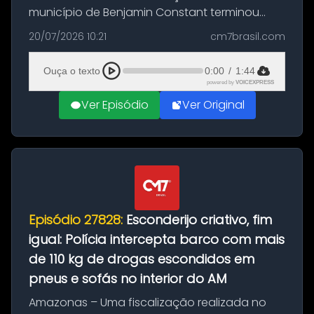
município de Benjamin Constant terminou
com a apreensão de aproximadamente 115
20/07/2026 10:21
cm7brasil.com
quilos de entorpecentes em uma
embarcação atracada no porto da cidade. O
Ouça o texto
0:00
/
1:44
materia...
powered by
VOICEXPRESS
Ver Episódio
Ver Original
Episódio 27828:
Esconderijo criativo, fim
igual: Polícia intercepta barco com mais
de 110 kg de drogas escondidos em
pneus e sofás no interior do AM
Amazonas – Uma fiscalização realizada no