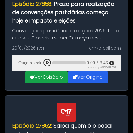
Episódio 27858:
Prazo para realização
de convenções partidárias começa
hoje e impacta eleições
Convenções partidárias e eleições 2026: tudo
que você precisa saber Começa nesta
segunda-feira e vai até 5 de agosto o prazo
20/07/2026 11:51
cm7brasil.com
para que partidos políticos e federações
partidárias realizem suas convençõ...
Ouça o texto
0:00
/
3:43
powered by
VOICEXPRESS
Ver Episódio
Ver Original
Episódio 27852:
Saiba quem é o casal