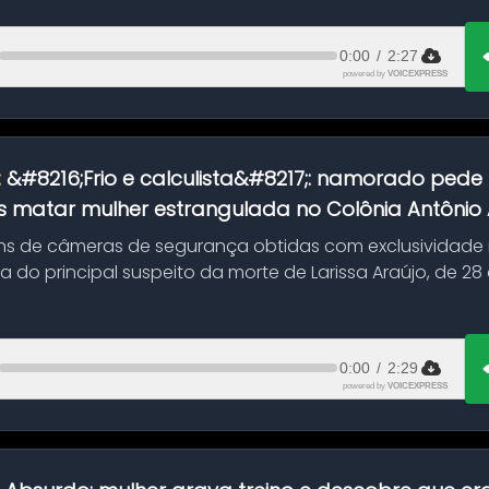
0:00
/
2:27
powered by
VOICEXPRESS
:
&#8216;Frio e calculista&#8217;: namorado pede 
 matar mulher estrangulada no Colônia Antônio Al
s de câmeras de segurança obtidas com exclusividade
do principal suspeito da morte de Larissa Araújo, de 28
 d...
0:00
/
2:29
powered by
VOICEXPRESS