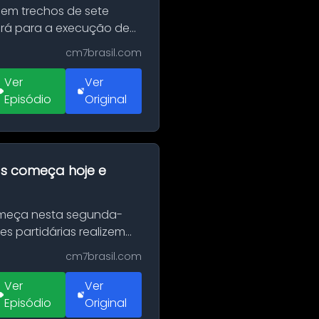
 em trechos de sete
erá para a execução de
cm7brasil.com
Ver
Ver
Episódio
Original
as começa hoje e
Começa nesta segunda-
es partidárias realizem
cm7brasil.com
Ver
Ver
Episódio
Original