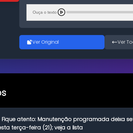
Ouça o texto
Ver Original
Ver To
os
:
Fique atento: Manutenção programada deixa se
ta terça-feira (21); veja a lista