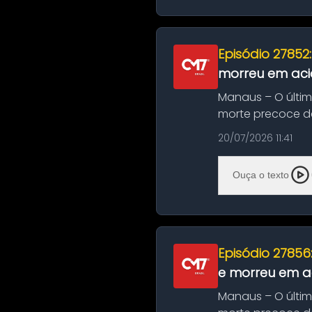
Episódio 27852
morreu em aci
Manaus – O últi
morte precoce de
típico café regio..
20/07/2026 11:41
Ouça o texto
Episódio 27856
e morreu em ac
Manaus – O últi