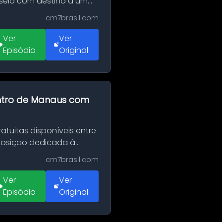
sseio com destino a um
cm7brasil.com
Ver
Ver
Episódio
Original
entro de Manaus com
tuitas disponíveis entre
xposição dedicada à
cm7brasil.com
Ver
Ver
Episódio
Original