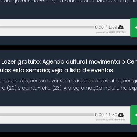
 dois jovens na BR-174, na zona rural de Manaus. Um pa
.
0:00
/
1:59
powered by
VOICEXPRESS
:
Lazer gratuito: Agenda cultural movimenta o C
ulos esta semana; veja a lista de eventos
ocura opções de lazer sem gastar terá três atrações gra
ra (20) e quinta-feira (23). A programação inclui uma e
0:00
/
1:50
powered by
VOICEXPRESS