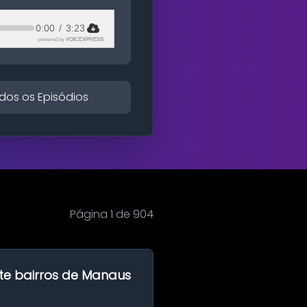
0:00
/
3:23
powered by
VOICEXPRESS
dos os Episódios
Página 1 de 904
te bairros de Manaus