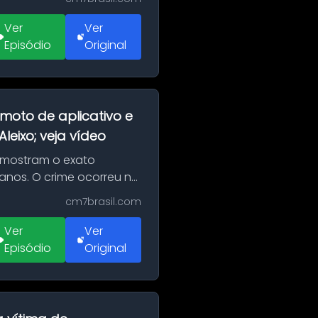
Ver
Ver
Episódio
Original
moto de aplicativo e
eixo; veja vídeo
 mostram o exato
 anos. O crime ocorreu na
cm7brasil.com
Ver
Ver
Episódio
Original