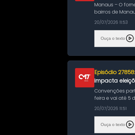
Manaus – O forn
bairros de Manau
serviços de manut
20/07/2026 11:53
Ouça o texto
Episódio 27858
impacta eleiç
Convenções part
feira e vai até 5
suas convençõ...
20/07/2026 11:51
Ouça o texto