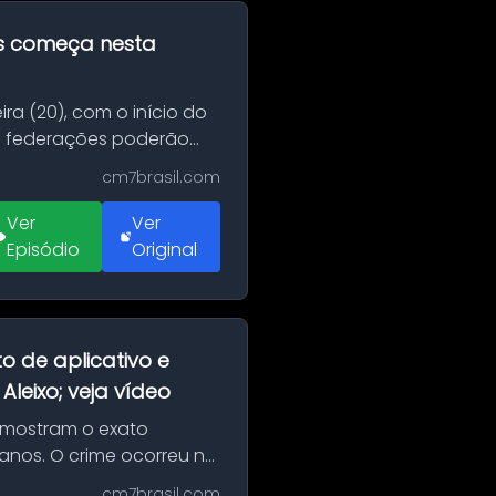
as começa nesta
ra (20), com o início do
 e federações poderão
cm7brasil.com
Ver
Ver
Episódio
Original
o de aplicativo e
leixo; veja vídeo
 mostram o exato
 anos. O crime ocorreu na
cm7brasil.com