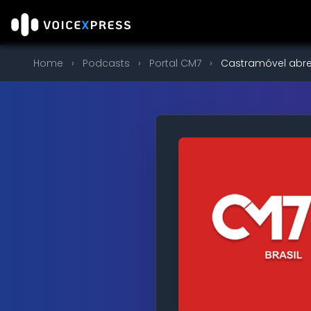
Home
›
Podcasts
›
Portal CM7
›
Castramóvel abre 