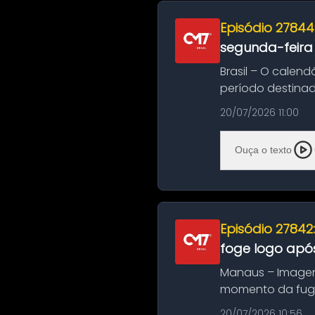
Episódio 27844
segunda-feira
Brasil – O calend
período destinad
oficializa...
20/07/2026 11:00
Ouça o texto
Episódio 27842
foge logo após
Manaus – Imagen
momento da fuga 
noite deste último
20/07/2026 10:56