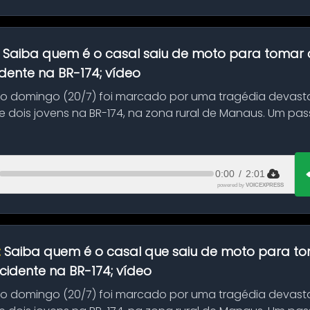
:
Saiba quem é o casal saiu de moto para tomar 
dente na BR-174; vídeo
mo domingo (20/7) foi marcado por uma tragédia devast
 dois jovens na BR-174, na zona rural de Manaus. Um pa
.
0:00
/
2:01
powered by
VOICEXPRESS
:
Saiba quem é o casal que saiu de moto para t
idente na BR-174; vídeo
mo domingo (20/7) foi marcado por uma tragédia devast