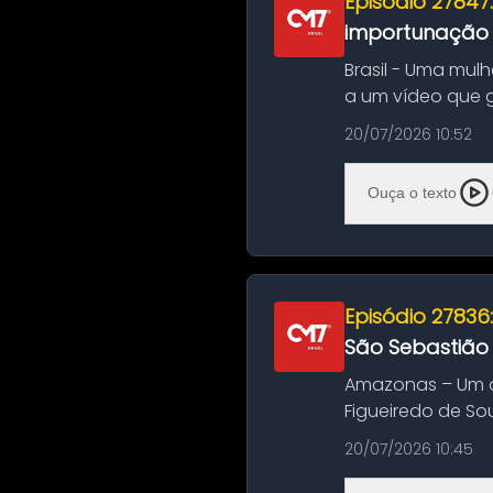
Episódio 27847
importunação s
Brasil - Uma mul
a um vídeo que 
na Bahia. O c...
20/07/2026 10:52
Ouça o texto
Episódio 27836
São Sebastião
Amazonas – Um a
Figueiredo de So
Amazonas. A colis
20/07/2026 10:45