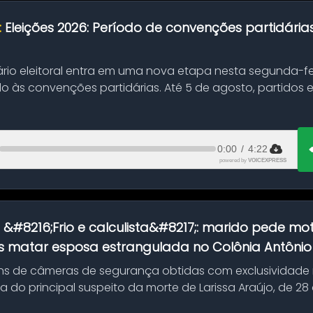
:
Eleições 2026: Período de convenções partidári
ário eleitoral entra em uma nova etapa nesta segunda-fei
o às convenções partidárias. Até 5 de agosto, partidos
0:00
/
4:22
powered by
VOICEXPRESS
:
&#8216;Frio e calculista&#8217;: marido pede mot
 matar esposa estrangulada no Colônia Antônio A
s de câmeras de segurança obtidas com exclusividade
do principal suspeito da morte de Larissa Araújo, de 28
 d...