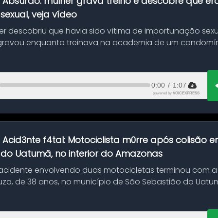
:
Absurdo: mulher grava treino e descobre que er
exual, veja vídeo
her descobriu que havia sido vítima de importunação sexu
gravou enquanto treinava na academia de um condomíni
0:00
/
1:07
powered by
VOICEXPRESS
:
Acid3nte f4tal: Motociclista m0rre após colisão
 do Uatumã, no interior do Amazonas
cidente envolvendo duas motocicletas terminou com a
uza, de 38 anos, no município de São Sebastião do Uatumã
ão ocorreu n...