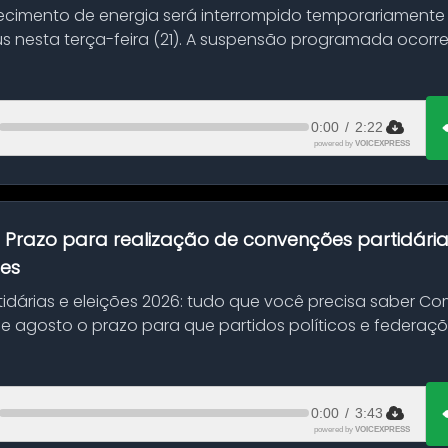
ecimento de energia será interrompido temporariamente
s nesta terça-feira (21). A suspensão programada ocorr
en...
0:00
/
2:22
powered by
VOICEXPRESS
:
Prazo para realização de convenções partidári
ões
idárias e eleições 2026: tudo que você precisa saber 
 de agosto o prazo para que partidos políticos e federaçõ
0:00
/
3:43
powered by
VOICEXPRESS