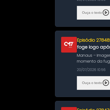
Ouça o texto
Episódio 27848
foge logo após
Manaus – Imagen
momento da fuga 
noite deste último
20/07/2026 10:56
Ouça o texto