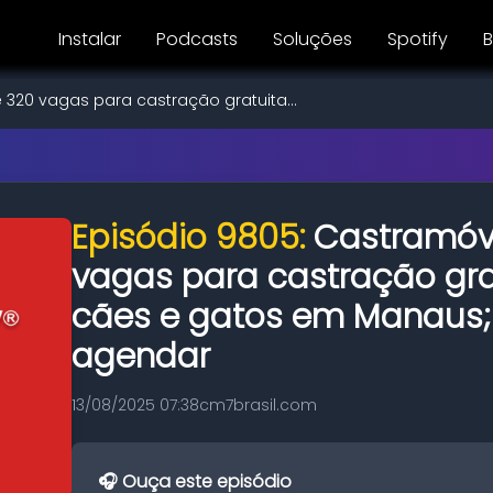
Instalar
Podcasts
Soluções
Spotify
B
320 vagas para castração gratuita...
Episódio 9805:
Castramóv
vagas para castração gra
cães e gatos em Manaus;
agendar
13/08/2025 07:38
cm7brasil.com
🎧 Ouça este episódio