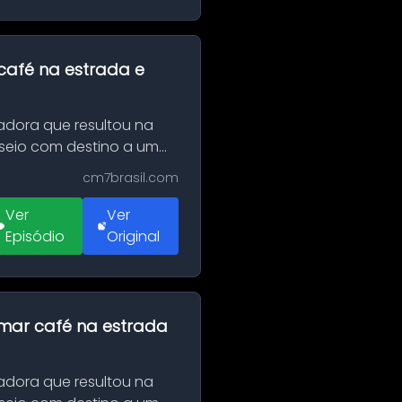
café na estrada e
adora que resultou na
sseio com destino a um
cm7brasil.com
Ver
Ver
Episódio
Original
omar café na estrada
adora que resultou na