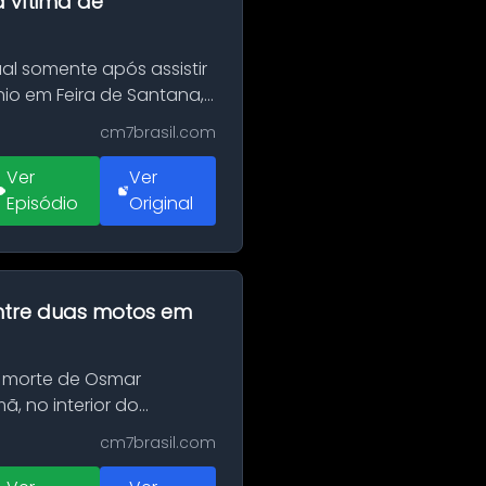
a vítima de
al somente após assistir
o em Feira de Santana,
cm7brasil.com
Ver
Ver
Episódio
Original
 entre duas motos em
 morte de Osmar
, no interior do
cm7brasil.com