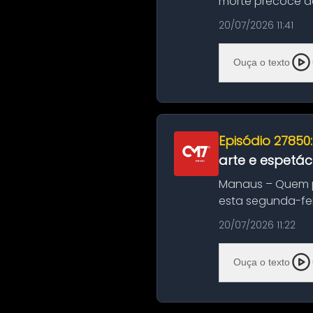
morte precoce de
típico café regio..
20/07/2026 11:41
Ouça o texto
Episódio 27850
arte e espetác
Manaus – Quem pr
esta segunda-fei
história das ...
20/07/2026 11:22
Ouça o texto