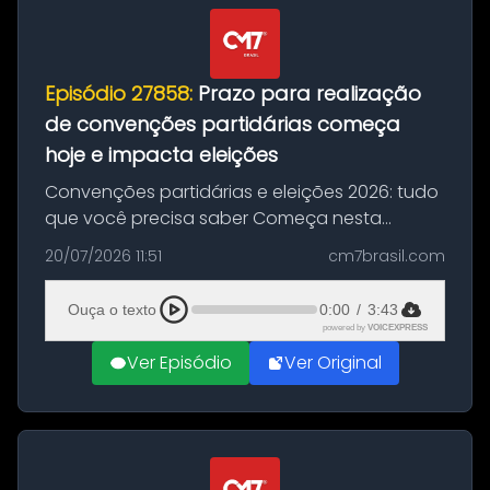
Episódio 27858:
Prazo para realização
de convenções partidárias começa
hoje e impacta eleições
Convenções partidárias e eleições 2026: tudo
que você precisa saber Começa nesta
segunda-feira e vai até 5 de agosto o prazo
20/07/2026 11:51
cm7brasil.com
para que partidos políticos e federações
partidárias realizem suas convençõ...
Ouça o texto
0:00
/
3:43
powered by
VOICEXPRESS
Ver Episódio
Ver Original