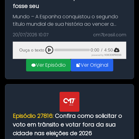
fosse seu
Mundo – A Espanha conquistou o segundo
título mundial de sua história ao vencer a
Argentina por 1 a 0, neste domingo (19), na
20/07/2026 10:07
cm7brasil.com
decisão da Copa do Mundo de 2026. Depois
de um duelo sem gols durante o te...
Ouça o texto
0:00
/
4:50
powered by
VOICEXPRESS
Ver Episódio
Ver Original
Episódio 27816:
Confira como solicitar o
voto em trânsito e votar fora da sua
cidade nas eleições de 2026