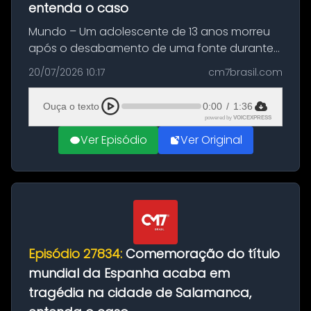
entenda o caso
Mundo – Um adolescente de 13 anos morreu
após o desabamento de uma fonte durante
as comemorações pelo título da Copa do
20/07/2026 10:17
cm7brasil.com
Mundo conquistado pela Espanha, em
Ciudad Rodrigo, na província de Salamanca,
Ouça o texto
0:00
/
1:36
no...
powered by
VOICEXPRESS
Ver Episódio
Ver Original
Episódio 27834:
Comemoração do título
mundial da Espanha acaba em
tragédia na cidade de Salamanca,