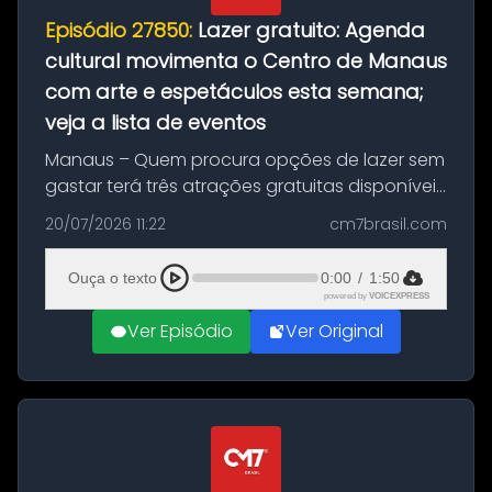
Episódio 27850:
Lazer gratuito: Agenda
cultural movimenta o Centro de Manaus
com arte e espetáculos esta semana;
veja a lista de eventos
Manaus – Quem procura opções de lazer sem
gastar terá três atrações gratuitas disponíveis
entre esta segunda-feira (20) e quinta-feira
20/07/2026 11:22
cm7brasil.com
(23). A programação inclui uma exposição
dedicada à história das ...
Ouça o texto
0:00
/
1:50
powered by
VOICEXPRESS
Ver Episódio
Ver Original