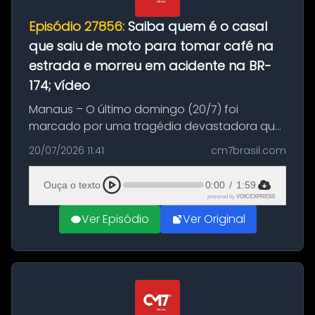
Episódio 27856:
Saiba quem é o casal
que saiu de moto para tomar café na
estrada e morreu em acidente na BR-
174; vídeo
Manaus – O último domingo (20/7) foi
marcado por uma tragédia devastadora que
resultou na morte precoce de dois jovens na
20/07/2026 11:41
cm7brasil.com
BR-174, na zona rural de Manaus. Um passeio
com destino a um típico café regio...
Ouça o texto
0:00
/
1:59
powered by
VOICEXPRESS
Ver Episódio
Ver Original