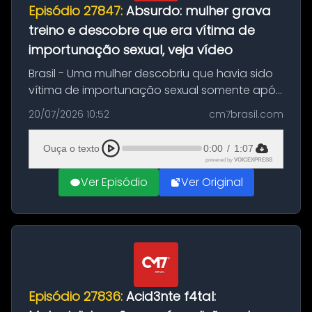
Episódio 27847:
Absurdo: mulher grava
treino e descobre que era vítima de
importunação sexual, veja vídeo
Brasil - Uma mulher descobriu que havia sido
vítima de importunação sexual somente após
assistir a um vídeo que gravou enquanto
20/07/2026 10:52
cm7brasil.com
treinava na academia de um condomínio em
Feira de Santana, na Bahia. O c...
Ouça o texto
0:00
/
1:07
powered by
VOICEXPRESS
Ver Episódio
Ver Original
Episódio 27836:
Acid3nte f4tal: