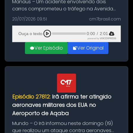
Manaus – Um acidente envolvendo dois
carros comprometeu o tráfego na Avenida
Brasil durante a manhã desta segunda-feira
20/07/2026 09:51
cm7brasil.com
(20), em frente ao complexo da Prefeitura de
Manaus, na Zona Oeste. A batida ter...
Ouça o texto
0:00
/
2:01
powered by
VOICEXPRESS
Ver Episódio
Ver Original
Episódio 27812:
Irã afirma ter atingido
aeronaves militares dos EUA no
Aeroporto de Aqaba
Mundo – O Irã informou neste domingo (19)
que realizou um ataque contra aeronaves