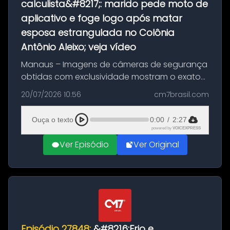
calculista&#8217;: marido pede moto de
aplicativo e foge logo após matar
esposa estrangulada no Colônia
Antônio Aleixo; veja vídeo
Manaus – Imagens de câmeras de segurança
obtidas com exclusividade mostram o exato
momento da fuga do principal suspeito da
20/07/2026 10:56
cm7brasil.com
morte de Larissa Araújo, de 28 anos. O crime
ocorreu na noite deste último d...
Ouça o texto
0:00
/
2:27
powered by
VOICEXPRESS
Ver Episódio
Ver Original
Episódio 27848:
&#8216;Frio e