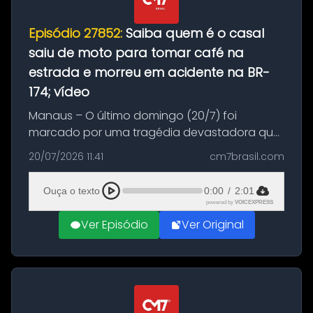
Episódio 27852:
Saiba quem é o casal
saiu de moto para tomar café na
estrada e morreu em acidente na BR-
174; vídeo
Manaus – O último domingo (20/7) foi
marcado por uma tragédia devastadora que
resultou na morte precoce de dois jovens na
20/07/2026 11:41
cm7brasil.com
BR-174, na zona rural de Manaus. Um passeio
com destino a um típico café regio...
Ouça o texto
0:00
/
2:01
powered by
VOICEXPRESS
Ver Episódio
Ver Original