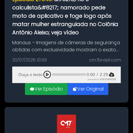
calculista&#8217;: namorado pede
moto de aplicativo e foge logo após
matar mulher estrangulada no Colônia
Antônio Aleixo; veja vídeo
Manaus – Imagens de câmeras de segurança
obtidas com exclusividade mostram o exato
momento da fuga do principal suspeito da
20/07/2026 10:56
cm7brasil.com
morte de Larissa Araújo, de 28 anos. O crime
ocorreu na noite deste último d...
Ouça o texto
0:00
/
2:29
powered by
VOICEXPRESS
Ver Episódio
Ver Original