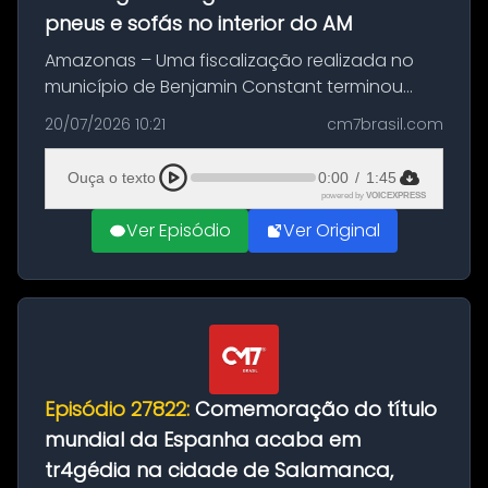
pneus e sofás no interior do AM
Amazonas – Uma fiscalização realizada no
município de Benjamin Constant terminou
com a apreensão de aproximadamente 115
20/07/2026 10:21
cm7brasil.com
quilos de entorpecentes em uma
embarcação atracada no porto da cidade. O
Ouça o texto
0:00
/
1:45
materia...
powered by
VOICEXPRESS
Ver Episódio
Ver Original
Episódio 27822:
Comemoração do título
mundial da Espanha acaba em
tr4gédia na cidade de Salamanca,