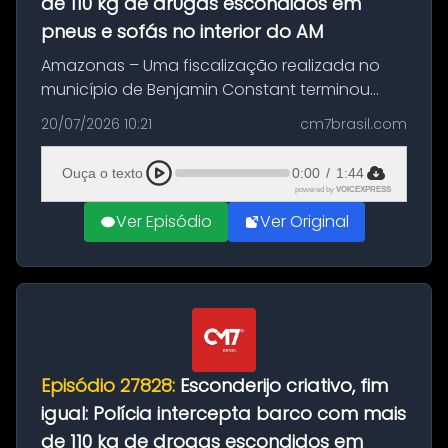
de 110 kg de dr0gas escondidos em
pneus e sofás no interior do AM
Amazonas – Uma fiscalização realizada no
município de Benjamin Constant terminou
com a apreensão de aproximadamente 115
20/07/2026 10:21
cm7brasil.com
quilos de entorpecentes em uma
embarcação atracada no porto da cidade. O
Ouça o texto
0:00
/
1:44
materia...
powered by
VOICEXPRESS
Ver Episódio
Ver Original
Episódio 27828:
Esconderijo criativo, fim
igual: Polícia intercepta barco com mais
de 110 kg de drogas escondidos em