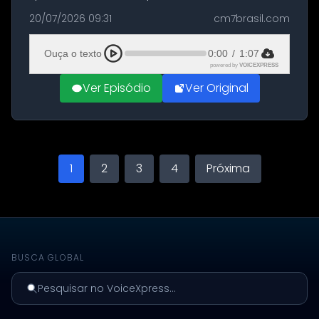
militares dos Estados Unidos estacionadas no
20/07/2026 09:31
cm7brasil.com
Aeroporto de Aqaba, na Jordânia, durante a
21ª fase da Operação Nasr 2. A...
Ouça o texto
0:00
/
1:07
powered by
VOICEXPRESS
Ver Episódio
Ver Original
1
2
3
4
Próxima
BUSCA GLOBAL
Pesquisar no VoiceXpress...