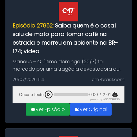
Episódio 27852:
Saiba quem é o casal
saiu de moto para tomar café na
estrada e morreu em acidente na BR-
174; vídeo
Manaus – O último domingo (20/7) foi
marcado por uma tragédia devastadora que
resultou na morte precoce de dois jovens na
20/07/2026 11:41
cm7brasil.com
BR-174, na zona rural de Manaus. Um passeio
com destino a um típico café regio...
Ouça o texto
0:00
/
2:01
powered by
VOICEXPRESS
Ver Episódio
Ver Original