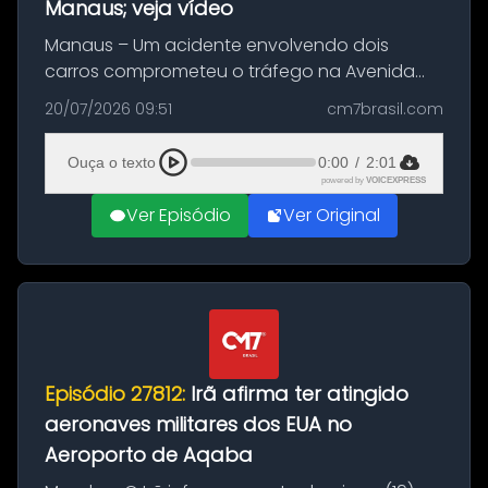
Manaus; veja vídeo
Manaus – Um acidente envolvendo dois
carros comprometeu o tráfego na Avenida
Brasil durante a manhã desta segunda-feira
20/07/2026 09:51
cm7brasil.com
(20), em frente ao complexo da Prefeitura de
Manaus, na Zona Oeste. A batida ter...
Ouça o texto
0:00
/
2:01
powered by
VOICEXPRESS
Ver Episódio
Ver Original
Episódio 27812:
Irã afirma ter atingido
aeronaves militares dos EUA no
Aeroporto de Aqaba