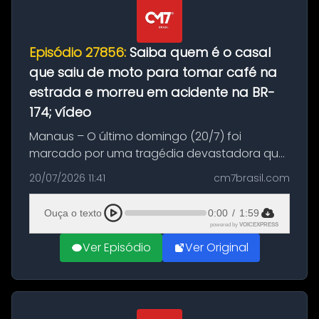
Episódio 27856:
Saiba quem é o casal
que saiu de moto para tomar café na
estrada e morreu em acidente na BR-
174; vídeo
Manaus – O último domingo (20/7) foi
marcado por uma tragédia devastadora que
resultou na morte precoce de dois jovens na
20/07/2026 11:41
cm7brasil.com
BR-174, na zona rural de Manaus. Um passeio
com destino a um típico café regio...
Ouça o texto
0:00
/
1:59
powered by
VOICEXPRESS
Ver Episódio
Ver Original