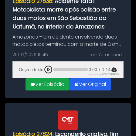
Episódio 27838:
Acidente fatal:
Motociclista morre após colisão entre
duas motos em São Sebastião do
Uatumã, no interior do Amazonas
Amazonas – Um acidente envolvendo duas
motocicletas terminou com a morte de Osmar
Figueiredo de Souza, de 38 anos, no município
20/07/2026 10:45
cm7brasil.com
de São Sebastião do Uatumã, no interior do
Amazonas. A colisão ocorreu n...
Ouça o texto
0:00
/
1:14
powered by
VOICEXPRESS
Ver Episódio
Ver Original
Episódio 27824:
Esconderijo criativo, fim