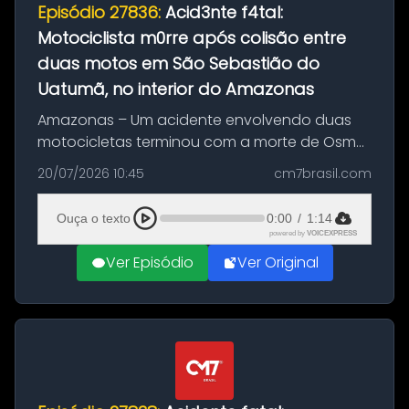
Episódio 27836:
Acid3nte f4tal:
Motociclista m0rre após colisão entre
duas motos em São Sebastião do
Uatumã, no interior do Amazonas
Amazonas – Um acidente envolvendo duas
motocicletas terminou com a morte de Osmar
Figueiredo de Souza, de 38 anos, no município
20/07/2026 10:45
cm7brasil.com
de São Sebastião do Uatumã, no interior do
Amazonas. A colisão ocorreu n...
Ouça o texto
0:00
/
1:14
powered by
VOICEXPRESS
Ver Episódio
Ver Original