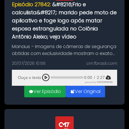
Episódio 27842:
&#8216;Frio e
calculista&#8217;: marido pede moto de
aplicativo e foge logo após matar
esposa estrangulada no Colônia
Antônio Aleixo; veja vídeo
Manaus – Imagens de câmeras de segurança
obtidas com exclusividade mostram o exato
momento da fuga do principal suspeito da
20/07/2026 10:56
cm7brasil.com
morte de Larissa Araújo, de 28 anos. O crime
ocorreu na noite deste último d...
Ouça o texto
0:00
/
2:27
powered by
VOICEXPRESS
Ver Episódio
Ver Original