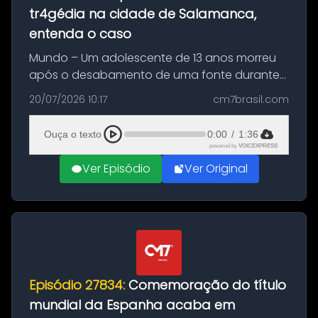
tr4gédia na cidade de Salamanca,
entenda o caso
Mundo – Um adolescente de 13 anos morreu
após o desabamento de uma fonte durante
as comemorações pelo título da Copa do
20/07/2026 10:17
cm7brasil.com
Mundo conquistado pela Espanha, em
Ciudad Rodrigo, na província de Salamanca,
Ouça o texto
0:00
/
1:36
no...
powered by
VOICEXPRESS
Ver Episódio
Ver Original
Episódio 27834:
Comemoração do título
mundial da Espanha acaba em