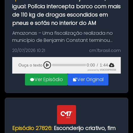
igual: Polícia intercepta barco com mais
de 110 kg de drogas escondidos em
pneus e sofás no interior do AM
Amazonas – Uma fiscalização realizada no
município de Benjamin Constant terminou
com a apreensão de aproximadamente 115
20/07/2026 10:21
cm7brasil.com
quilos de entorpecentes em uma
embarcação atracada no porto da cidade. O
Ouça o texto
0:00
/
1:44
materia...
powered by
VOICEXPRESS
Ver Episódio
Ver Original
Episódio 27826:
Esconderijo criativo, fim