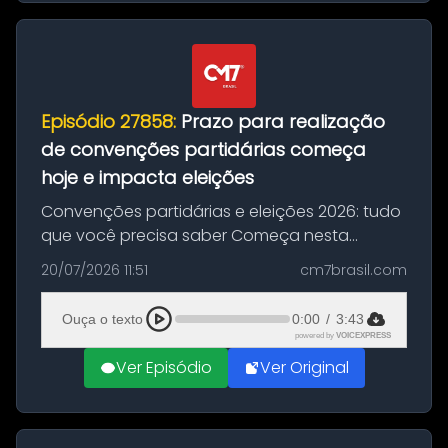
Episódio 27858:
Prazo para realização
de convenções partidárias começa
hoje e impacta eleições
Convenções partidárias e eleições 2026: tudo
que você precisa saber Começa nesta
segunda-feira e vai até 5 de agosto o prazo
20/07/2026 11:51
cm7brasil.com
para que partidos políticos e federações
partidárias realizem suas convençõ...
Ouça o texto
0:00
/
3:43
powered by
VOICEXPRESS
Ver Episódio
Ver Original