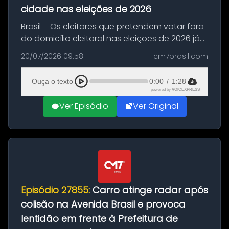
cidade nas eleições de 2026
Brasil – Os eleitores que pretendem votar fora
do domicílio eleitoral nas eleições de 2026 já
podem solicitar o voto em trânsito a partir
20/07/2026 09:58
cm7brasil.com
desta segunda-feira (20). O pedido pode ser
feito até 20 de ag...
Ouça o texto
0:00
/
1:28
powered by
VOICEXPRESS
Ver Episódio
Ver Original
Episódio 27855:
Carro atinge radar após
colisão na Avenida Brasil e provoca
lentidão em frente à Prefeitura de