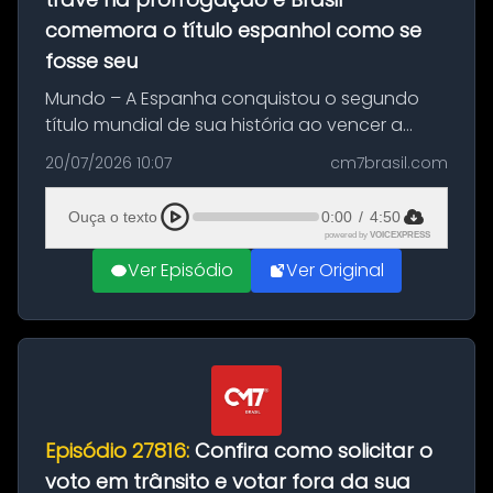
comemora o título espanhol como se
fosse seu
Mundo – A Espanha conquistou o segundo
título mundial de sua história ao vencer a
Argentina por 1 a 0, neste domingo (19), na
20/07/2026 10:07
cm7brasil.com
decisão da Copa do Mundo de 2026. Depois
de um duelo sem gols durante o te...
Ouça o texto
0:00
/
4:50
powered by
VOICEXPRESS
Ver Episódio
Ver Original
Episódio 27816:
Confira como solicitar o
voto em trânsito e votar fora da sua