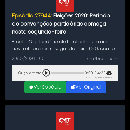
Episódio 27844:
Eleições 2026: Período
de convenções partidárias começa
nesta segunda-feira
Brasil – O calendário eleitoral entra em uma
nova etapa nesta segunda-feira (20), com o
início do período destinado às convenções
20/07/2026 11:00
cm7brasil.com
partidárias. Até 5 de agosto, partidos e
federações poderão oficializa...
Ouça o texto
0:00
/
4:22
powered by
VOICEXPRESS
Ver Episódio
Ver Original