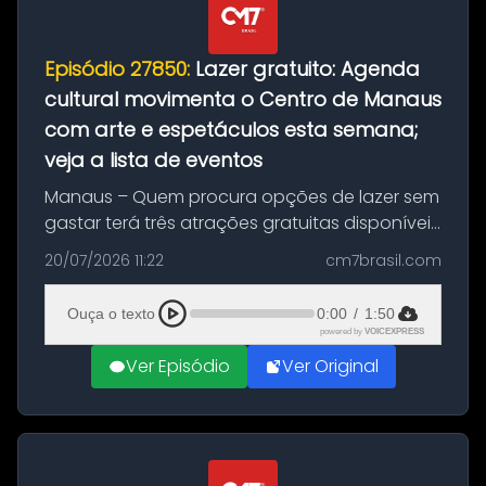
Episódio 27850:
Lazer gratuito: Agenda
cultural movimenta o Centro de Manaus
com arte e espetáculos esta semana;
veja a lista de eventos
Manaus – Quem procura opções de lazer sem
gastar terá três atrações gratuitas disponíveis
entre esta segunda-feira (20) e quinta-feira
20/07/2026 11:22
cm7brasil.com
(23). A programação inclui uma exposição
dedicada à história das ...
Ouça o texto
0:00
/
1:50
powered by
VOICEXPRESS
Ver Episódio
Ver Original