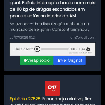
igual: Polícia intercepta barco com mais
de 110 kg de dr0gas escondidos em
pneus e sofás no interior do AM
Amazonas – Uma fiscalização realizada no
município de Benjamin Constant terminou
com a apreensão de aproximadamente 115
20/07/2026 10:21
cm7brasil.com
quilos de entorpecentes em uma
embarcação atracada no porto da cidade. O
Ouça o texto
0:00
/
1:44
materia...
powered by
VOICEXPRESS
Ver Episódio
Ver Original
Episódio 27828:
Esconderijo criativo, fim