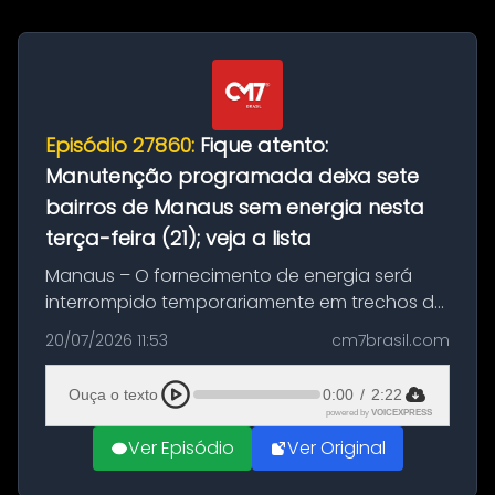
Episódio 27860:
Fique atento:
Manutenção programada deixa sete
bairros de Manaus sem energia nesta
terça-feira (21); veja a lista
Manaus – O fornecimento de energia será
interrompido temporariamente em trechos de
sete bairros de Manaus nesta terça-feira (21).
20/07/2026 11:53
cm7brasil.com
A suspensão programada ocorrerá para a
execução de serviços de manuten...
Ouça o texto
0:00
/
2:22
powered by
VOICEXPRESS
Ver Episódio
Ver Original