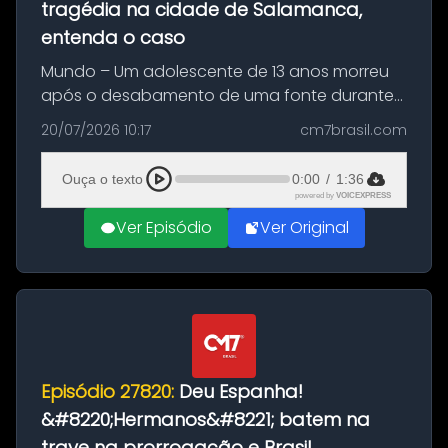
tragédia na cidade de Salamanca,
entenda o caso
Mundo – Um adolescente de 13 anos morreu
após o desabamento de uma fonte durante
as comemorações pelo título da Copa do
20/07/2026 10:17
cm7brasil.com
Mundo conquistado pela Espanha, em
Ciudad Rodrigo, na província de Salamanca,
Ouça o texto
0:00
/
1:36
no...
powered by
VOICEXPRESS
Ver Episódio
Ver Original
Episódio 27820:
Deu Espanha!
&#8220;Hermanos&#8221; batem na
trave na prorrogação e Brasil