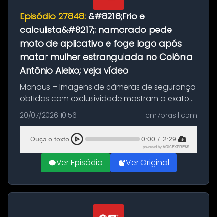
Episódio 27848:
&#8216;Frio e
calculista&#8217;: namorado pede
moto de aplicativo e foge logo após
matar mulher estrangulada no Colônia
Antônio Aleixo; veja vídeo
Manaus – Imagens de câmeras de segurança
obtidas com exclusividade mostram o exato
momento da fuga do principal suspeito da
20/07/2026 10:56
cm7brasil.com
morte de Larissa Araújo, de 28 anos. O crime
ocorreu na noite deste último d...
Ouça o texto
0:00
/
2:29
powered by
VOICEXPRESS
Ver Episódio
Ver Original