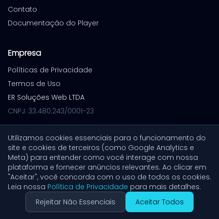
Contato
Documentação do Player
Empresa
Políticas de Privacidade
Termos de Uso
ER Soluções Web LTDA
CNPJ: 33.480.243/0001-23
Utilizamos cookies essenciais para o funcionamento do
site e cookies de terceiros (como Google Analytics e
© 2026 VoiceXpress. Todos os direitos reservados.
Meta) para entender como você interage com nossa
Build: 1779730054
plataforma e fornecer anúncios relevantes. Ao clicar em
"Aceitar", você concorda com o uso de todos os cookies.
Leia nossa
Política de Privacidade
para mais detalhes.
Rejeitar Não Essenciais
Aceitar Todos