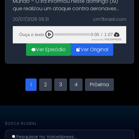
Mundo – O Irã informou neste domingo (19)
que realizou um ataque contra aeronaves
militares dos Estados Unidos estacionadas no
20/07/2026 09:31
cm7brasil.com
Aeroporto de Aqaba, na Jordânia, durante a
21ª fase da Operação Nasr 2. A...
Ouça o texto
0:00
/
1:07
powered by
VOICEXPRESS
Ver Episódio
Ver Original
1
2
3
4
Próxima
BUSCA GLOBAL
Pesquisar no VoiceXpress...