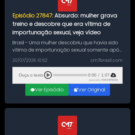
Episódio 27847:
Absurdo: mulher grava
treino e descobre que era vítima de
importunação sexual, veja vídeo
Brasil - Uma mulher descobriu que havia sido
vítima de importunação sexual somente após
assistir a um vídeo que gravou enquanto
20/07/2026 10:52
cm7brasil.com
treinava na academia de um condomínio em
Feira de Santana, na Bahia. O c...
Ouça o texto
0:00
/
1:07
powered by
VOICEXPRESS
Ver Episódio
Ver Original