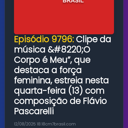
Episódio 9796:
Clipe da
música &#8220;O
Corpo é Meu”, que
destaca a força
feminina, estreia nesta
quarta-feira (13) com
composição de Flávio
Pascarelli
12/08/2025 18:18
cm7brasil.com