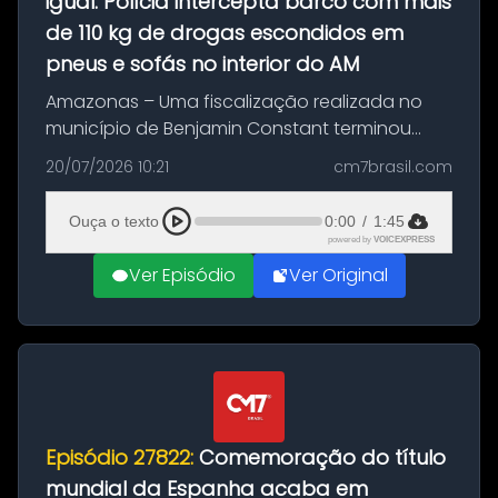
igual: Polícia intercepta barco com mais
de 110 kg de drogas escondidos em
pneus e sofás no interior do AM
Amazonas – Uma fiscalização realizada no
município de Benjamin Constant terminou
com a apreensão de aproximadamente 115
20/07/2026 10:21
cm7brasil.com
quilos de entorpecentes em uma
embarcação atracada no porto da cidade. O
Ouça o texto
0:00
/
1:45
materia...
powered by
VOICEXPRESS
Ver Episódio
Ver Original
Episódio 27822:
Comemoração do título
mundial da Espanha acaba em