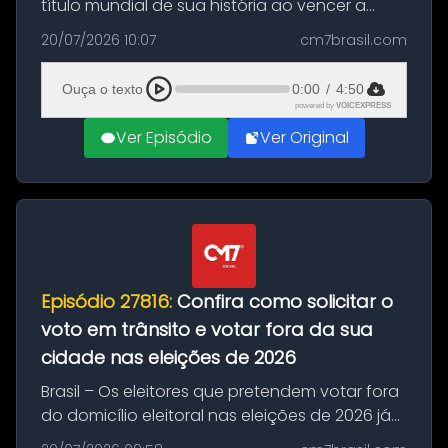
título mundial de sua história ao vencer a
Argentina por 1 a 0, neste domingo (19), na
20/07/2026 10:07
cm7brasil.com
decisão da Copa do Mundo de 2026. Depois
de um duelo sem gols durante o te...
Ouça o texto
0:00
/
4:50
powered by
VOICEXPRESS
Ver Episódio
Ver Original
Episódio 27816:
Confira como solicitar o
voto em trânsito e votar fora da sua
cidade nas eleições de 2026
Brasil – Os eleitores que pretendem votar fora
do domicílio eleitoral nas eleições de 2026 já
podem solicitar o voto em trânsito a partir