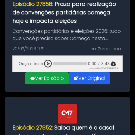
Episódio 27858:
Prazo para realização
de convenções partidárias começa
hoje e impacta eleições
Convenções partidárias e eleições 2026: tudo
que você precisa saber Começa nesta
segunda-feira e vai até 5 de agosto o prazo
20/07/2026 11:51
cm7brasil.com
para que partidos políticos e federações
partidárias realizem suas convençõ...
Ouça o texto
0:00
/
3:43
powered by
VOICEXPRESS
Ver Episódio
Ver Original
Episódio 27852:
Saiba quem é o casal