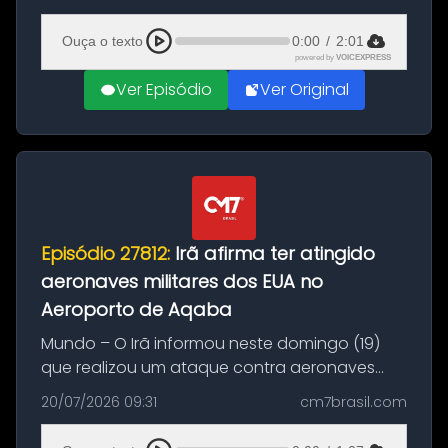
(20), em frente ao complexo da Prefeitura de
Manaus, na Zona Oeste. A batida ter...
Ouça o texto
0:00
/
2:01
powered by
VOICEXPRESS
Ver Episódio
Ver Original
Episódio 27812:
Irã afirma ter atingido
aeronaves militares dos EUA no
Aeroporto de Aqaba
Mundo – O Irã informou neste domingo (19)
que realizou um ataque contra aeronaves
militares dos Estados Unidos estacionadas no
20/07/2026 09:31
cm7brasil.com
Aeroporto de Aqaba, na Jordânia, durante a
21ª fase da Operação Nasr 2. A...