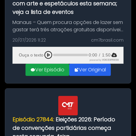
com arte e espetáculos esta semana;
veja a lista de eventos
Manaus – Quem procura opções de lazer sem
gastar terá três atrações gratuitas disponíveis
entre esta segunda-feira (20) e quinta-feira
20/07/2026 11:22
cm7brasil.com
(23). A programação inclui uma exposição
dedicada à história das ...
Ouça o texto
0:00
/
1:50
powered by
VOICEXPRESS
Ver Episódio
Ver Original
Episódio 27844:
Eleições 2026: Período
de convenções partidárias começa