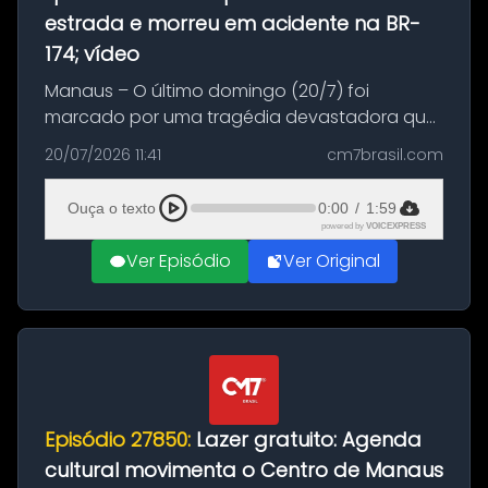
estrada e morreu em acidente na BR-
174; vídeo
Manaus – O último domingo (20/7) foi
marcado por uma tragédia devastadora que
resultou na morte precoce de dois jovens na
20/07/2026 11:41
cm7brasil.com
BR-174, na zona rural de Manaus. Um passeio
com destino a um típico café regio...
Ouça o texto
0:00
/
1:59
powered by
VOICEXPRESS
Ver Episódio
Ver Original
Episódio 27850:
Lazer gratuito: Agenda
cultural movimenta o Centro de Manaus