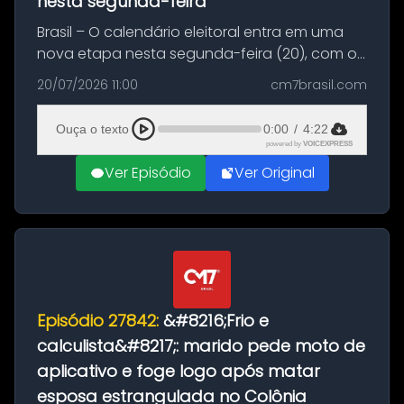
nesta segunda-feira
Brasil – O calendário eleitoral entra em uma
nova etapa nesta segunda-feira (20), com o
início do período destinado às convenções
20/07/2026 11:00
cm7brasil.com
partidárias. Até 5 de agosto, partidos e
federações poderão oficializa...
Ouça o texto
0:00
/
4:22
powered by
VOICEXPRESS
Ver Episódio
Ver Original
Episódio 27842:
&#8216;Frio e
calculista&#8217;: marido pede moto de
aplicativo e foge logo após matar
esposa estrangulada no Colônia