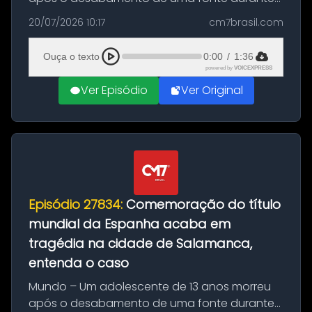
as comemorações pelo título da Copa do
20/07/2026 10:17
cm7brasil.com
Mundo conquistado pela Espanha, em
Ciudad Rodrigo, na província de Salamanca,
Ouça o texto
0:00
/
1:36
no...
powered by
VOICEXPRESS
Ver Episódio
Ver Original
Episódio 27834:
Comemoração do título
mundial da Espanha acaba em
tragédia na cidade de Salamanca,
entenda o caso
Mundo – Um adolescente de 13 anos morreu
após o desabamento de uma fonte durante