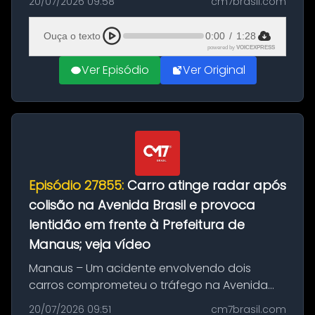
20/07/2026 09:58
cm7brasil.com
desta segunda-feira (20). O pedido pode ser
feito até 20 de ag...
Ouça o texto
0:00
/
1:28
powered by
VOICEXPRESS
Ver Episódio
Ver Original
Episódio 27855:
Carro atinge radar após
colisão na Avenida Brasil e provoca
lentidão em frente à Prefeitura de
Manaus; veja vídeo
Manaus – Um acidente envolvendo dois
carros comprometeu o tráfego na Avenida
Brasil durante a manhã desta segunda-feira
20/07/2026 09:51
cm7brasil.com