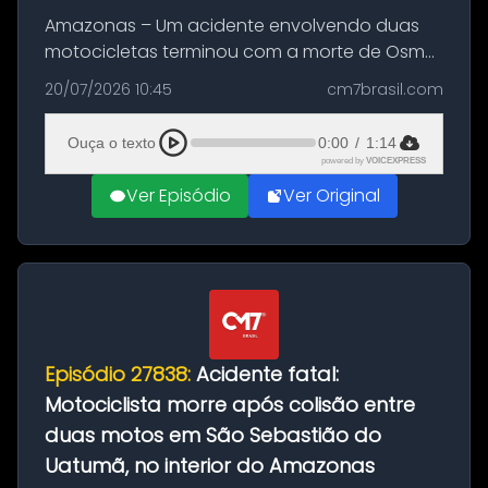
Amazonas – Um acidente envolvendo duas
motocicletas terminou com a morte de Osmar
Figueiredo de Souza, de 38 anos, no município
20/07/2026 10:45
cm7brasil.com
de São Sebastião do Uatumã, no interior do
Amazonas. A colisão ocorreu n...
Ouça o texto
0:00
/
1:14
powered by
VOICEXPRESS
Ver Episódio
Ver Original
Episódio 27838:
Acidente fatal:
Motociclista morre após colisão entre
duas motos em São Sebastião do
Uatumã, no interior do Amazonas