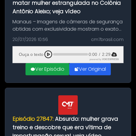
matar mulher estrangulada no Colônia
Antônio Aleixo; veja vídeo
Manaus – Imagens de câmeras de segurança
obtidas com exclusividade mostram o exato
momento da fuga do principal suspeito da
20/07/2026 10:56
cm7brasil.com
morte de Larissa Araújo, de 28 anos. O crime
ocorreu na noite deste último d...
Ouça o texto
0:00
/
2:29
powered by
VOICEXPRESS
Ver Episódio
Ver Original
Episódio 27847:
Absurdo: mulher grava
treino e descobre que era vítima de
importunação sexual, veja vídeo