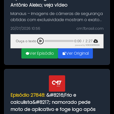
Antônio Aleixo; veja vídeo
Manaus – Imagens de câmeras de segurança
obtidas com exclusividade mostram o exato
momento da fuga do principal suspeito da
20/07/2026 10:56
cm7brasil.com
morte de Larissa Araújo, de 28 anos. O crime
ocorreu na noite deste último d...
Ouça o texto
0:00
/
2:27
powered by
VOICEXPRESS
Ver Episódio
Ver Original
Episódio 27848:
&#8216;Frio e
calculista&#8217;: namorado pede
moto de aplicativo e foge logo após