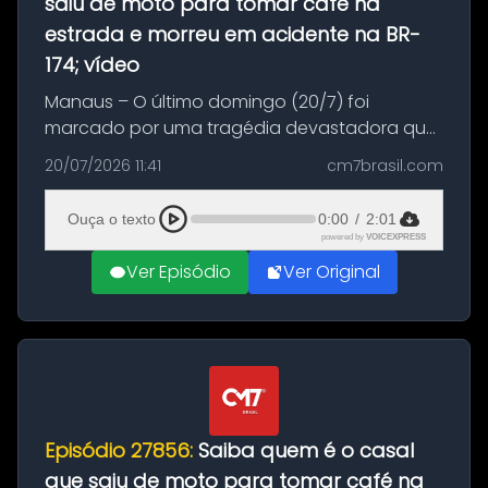
saiu de moto para tomar café na
estrada e morreu em acidente na BR-
174; vídeo
Manaus – O último domingo (20/7) foi
marcado por uma tragédia devastadora que
resultou na morte precoce de dois jovens na
20/07/2026 11:41
cm7brasil.com
BR-174, na zona rural de Manaus. Um passeio
com destino a um típico café regio...
Ouça o texto
0:00
/
2:01
powered by
VOICEXPRESS
Ver Episódio
Ver Original
Episódio 27856:
Saiba quem é o casal
que saiu de moto para tomar café na