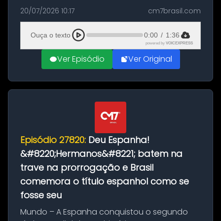
as comemorações pelo título da Copa do
20/07/2026 10:17
cm7brasil.com
Mundo conquistado pela Espanha, em
Ciudad Rodrigo, na província de Salamanca,
Ouça o texto
0:00
/
1:36
no...
powered by
VOICEXPRESS
Ver Episódio
Ver Original
Episódio 27820:
Deu Espanha!
&#8220;Hermanos&#8221; batem na
trave na prorrogação e Brasil
comemora o título espanhol como se
fosse seu
Mundo – A Espanha conquistou o segundo