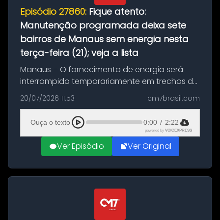
Episódio 27860:
Fique atento:
Manutenção programada deixa sete
bairros de Manaus sem energia nesta
terça-feira (21); veja a lista
Manaus – O fornecimento de energia será
interrompido temporariamente em trechos de
sete bairros de Manaus nesta terça-feira (21).
20/07/2026 11:53
cm7brasil.com
A suspensão programada ocorrerá para a
execução de serviços de manuten...
Ouça o texto
0:00
/
2:22
powered by
VOICEXPRESS
Ver Episódio
Ver Original