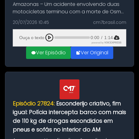
Amazonas – Um acidente envolvendo duas
motocicletas terminou com a morte de Osmar
Figueiredo de Souza, de 38 anos, no município
20/07/2026 10:45
cm7brasil.com
de São Sebastião do Uatumã, no interior do
Amazonas. A colisão ocorreu n...
Ouça o texto
0:00
/
1:14
powered by
VOICEXPRESS
Ver Episódio
Ver Original
Episódio 27824:
Esconderijo criativo, fim
igual: Polícia intercepta barco com mais
de 110 kg de drogas escondidos em
pneus e sofás no interior do AM