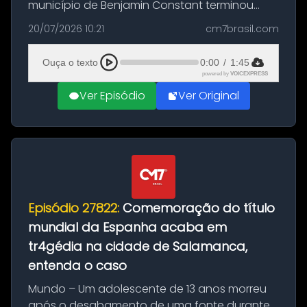
município de Benjamin Constant terminou
com a apreensão de aproximadamente 115
20/07/2026 10:21
cm7brasil.com
quilos de entorpecentes em uma
embarcação atracada no porto da cidade. O
Ouça o texto
0:00
/
1:45
materia...
powered by
VOICEXPRESS
Ver Episódio
Ver Original
Episódio 27822:
Comemoração do título
mundial da Espanha acaba em
tr4gédia na cidade de Salamanca,
entenda o caso
Mundo – Um adolescente de 13 anos morreu
após o desabamento de uma fonte durante