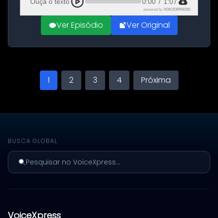
Ouça o texto
0:00
/
1:07
powered by
VOICEXPRESS
Ver Episódio
Ver Original
1
2
3
4
Próxima
BUSCA GLOBAL
Pesquisar no VoiceXpress...
VoiceXpress