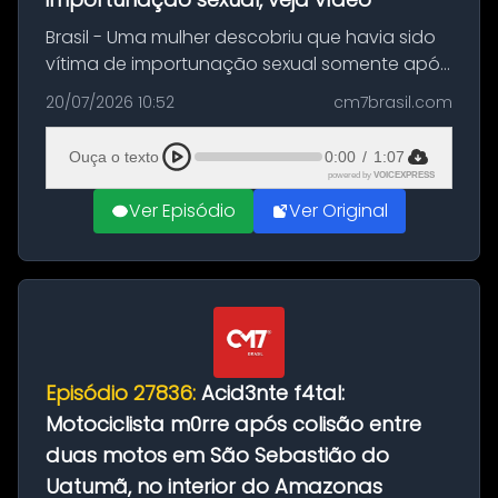
Brasil - Uma mulher descobriu que havia sido
vítima de importunação sexual somente após
assistir a um vídeo que gravou enquanto
20/07/2026 10:52
cm7brasil.com
treinava na academia de um condomínio em
Feira de Santana, na Bahia. O c...
Ouça o texto
0:00
/
1:07
powered by
VOICEXPRESS
Ver Episódio
Ver Original
Episódio 27836:
Acid3nte f4tal:
Motociclista m0rre após colisão entre
duas motos em São Sebastião do
Uatumã, no interior do Amazonas