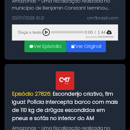
Amazonas – Uma fiscalização realizada no
município de Benjamin Constant terminou
com a apreensão de aproximadamente 115
20/07/2026 10:21
cm7brasil.com
quilos de entorpecentes em uma
embarcação atracada no porto da cidade. O
Ouça o texto
0:00
/
1:44
materia...
powered by
VOICEXPRESS
Ver Episódio
Ver Original
Episódio 27826:
Esconderijo criativo, fim
igual: Polícia intercepta barco com mais
de 110 kg de dr0gas escondidos em
pneus e sofás no interior do AM
Amazonas – Uma fiscalização realizada no