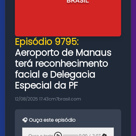
Episódio 9795:
Aeroporto de Manaus
terá reconhecimento
facial e Delegacia
Especial da PF
12/08/2025 17:43
cm7brasil.com
🎧 Ouça este episódio
Ouça o texto
0:00
/
2:07