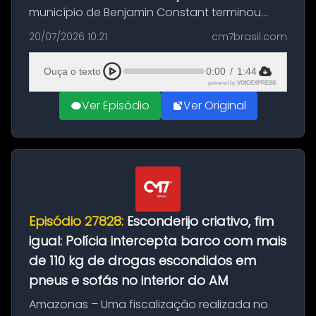
município de Benjamin Constant terminou
com a apreensão de aproximadamente 115
20/07/2026 10:21
cm7brasil.com
quilos de entorpecentes em uma
embarcação atracada no porto da cidade. O
Ouça o texto
0:00
/
1:44
materia...
powered by
VOICEXPRESS
Ver Episódio
Ver Original
Episódio 27828:
Esconderijo criativo, fim
igual: Polícia intercepta barco com mais
de 110 kg de drogas escondidos em
pneus e sofás no interior do AM
Amazonas – Uma fiscalização realizada no