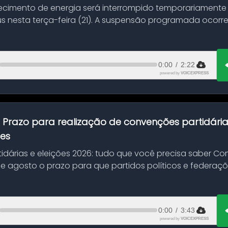
ecimento de energia será interrompido temporariamente
s nesta terça-feira (21). A suspensão programada ocorr
en...
0:00
/
2:22
powered by
VOICEXPRESS
:
Prazo para realização de convenções partidári
ões
idárias e eleições 2026: tudo que você precisa saber 
 de agosto o prazo para que partidos políticos e federaçõ
0:00
/
3:43
powered by
VOICEXPRESS