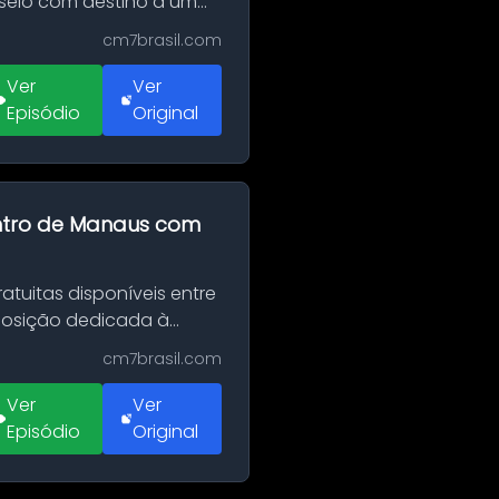
sseio com destino a um
cm7brasil.com
Ver
Ver
Episódio
Original
entro de Manaus com
tuitas disponíveis entre
xposição dedicada à
cm7brasil.com
Ver
Ver
Episódio
Original