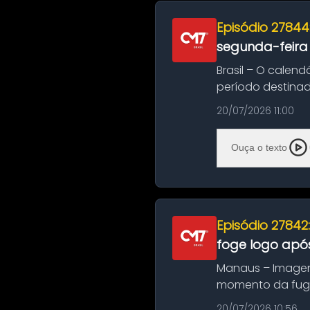
Episódio 27844
segunda-feira
Brasil – O calend
período destinad
oficializa...
20/07/2026 11:00
Ouça o texto
Episódio 27842
foge logo após
Manaus – Imagen
momento da fuga 
noite deste último
20/07/2026 10:56