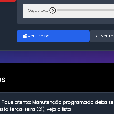
Ouça o texto
Ver Original
Ver To
os
:
Fique atento: Manutenção programada deixa se
ta terça-feira (21); veja a lista