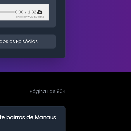
0:00
/
1:32
powered by
VOICEXPRESS
dos os Episódios
Página 1 de 904
te bairros de Manaus