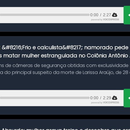
0:00
/
2:27
powered by
VOICEXPRESS
:
&#8216;Frio e calculista&#8217;: namorado pede 
 matar mulher estrangulada no Colônia Antônio Al
s de câmeras de segurança obtidas com exclusividade
do principal suspeito da morte de Larissa Araújo, de 28
 d...
0:00
/
2:29
powered by
VOICEXPRESS