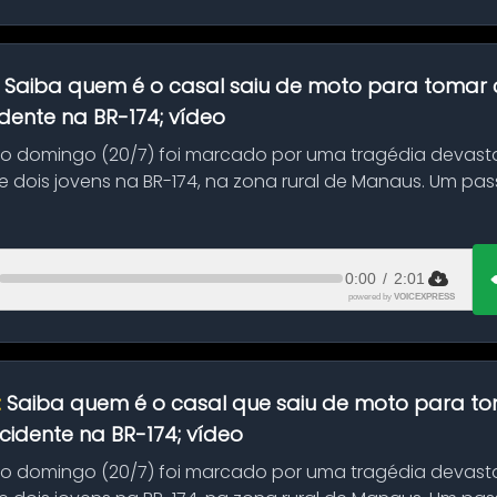
:
Saiba quem é o casal saiu de moto para tomar 
dente na BR-174; vídeo
mo domingo (20/7) foi marcado por uma tragédia devast
 dois jovens na BR-174, na zona rural de Manaus. Um pa
.
0:00
/
2:01
powered by
VOICEXPRESS
:
Saiba quem é o casal que saiu de moto para t
idente na BR-174; vídeo
mo domingo (20/7) foi marcado por uma tragédia devast