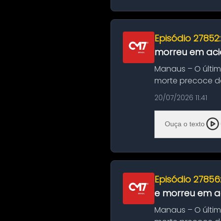
Episódio 27852
morreu em aci
Manaus – O últi
morte precoce de
típico café regio..
20/07/2026 11:41
Ouça o texto
Episódio 27856
e morreu em ac
Manaus – O últi