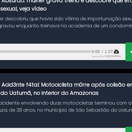
:
Absurdo: mulher grava treino e descobre que er
exual, veja vídeo
her descobriu que havia sido vítima de importunação sexu
gravou enquanto treinava na academia de um condomíni
0:00
/
1:07
powered by
VOICEXPRESS
:
Acid3nte f4tal: Motociclista m0rre após colisão
 do Uatumã, no interior do Amazonas
cidente envolvendo duas motocicletas terminou com a
uza, de 38 anos, no município de São Sebastião do Uatumã
ão ocorreu n...