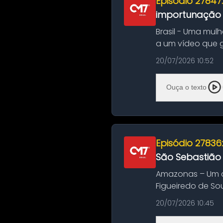
Episódio 27847
importunação s
Brasil - Uma mul
a um vídeo que 
na Bahia. O c...
20/07/2026 10:52
Ouça o texto
Episódio 27836
São Sebastião
Amazonas – Um a
Figueiredo de So
Amazonas. A colis
20/07/2026 10:45