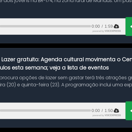
 dois jovens na BR-174, na zona rural de Manaus. Um pa
.
0:00
/
1:59
powered by
VOICEXPRESS
:
Lazer gratuito: Agenda cultural movimenta o C
ulos esta semana; veja a lista de eventos
ocura opções de lazer sem gastar terá três atrações gra
ra (20) e quinta-feira (23). A programação inclui uma e
0:00
/
1:50
powered by
VOICEXPRESS