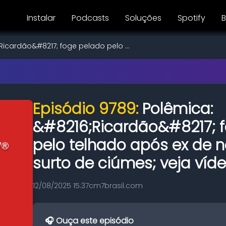
Instalar
Podcasts
Soluções
Spotify
B
Ricardão&#8217; foge pelado pelo ...
Episódio 9789:
Polêmica:
&#8216;Ricardão&#8217; 
pelo telhado após ex de n
surto de ciúmes; veja víd
12/08/2025 15:37
cm7brasil.com
🎧 Ouça este episódio