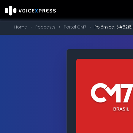
Home
›
Podcasts
›
Portal CM7
›
Polêmica: &#8216;