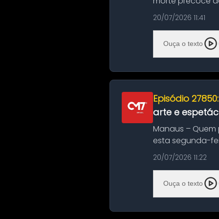
morte precoce de
típico café regio..
20/07/2026 11:41
Ouça o texto
Episódio 27850
arte e espetác
Manaus – Quem pr
esta segunda-fei
história das ...
20/07/2026 11:22
Ouça o texto