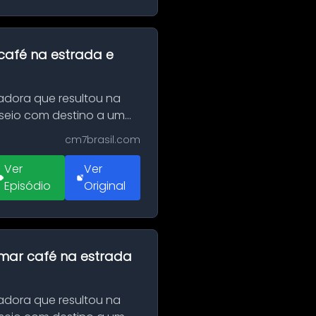
café na estrada e
adora que resultou na
sseio com destino a um
cm7brasil.com
Ver
Ver
Episódio
Original
omar café na estrada
adora que resultou na