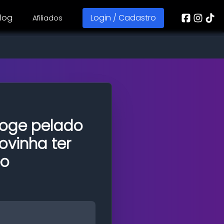
log
Login / Cadastro
Afiliados
foge pelado
ovinha ter
eo