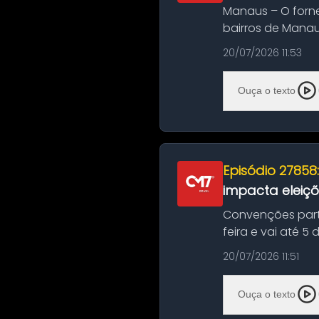
Manaus – O forn
bairros de Manau
serviços de manut
20/07/2026 11:53
Ouça o texto
Episódio 27858
impacta eleiç
Convenções part
feira e vai até 5
suas convençõ...
20/07/2026 11:51
Ouça o texto