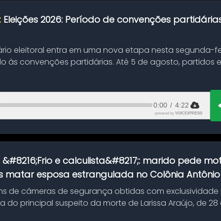
:
Eleições 2026: Período de convenções partidári
ário eleitoral entra em uma nova etapa nesta segunda-fei
o às convenções partidárias. Até 5 de agosto, partidos
0:00
/
4:22
powered by
VOICEXPRESS
:
&#8216;Frio e calculista&#8217;: marido pede mot
 matar esposa estrangulada no Colônia Antônio A
s de câmeras de segurança obtidas com exclusividade
do principal suspeito da morte de Larissa Araújo, de 28
 d...