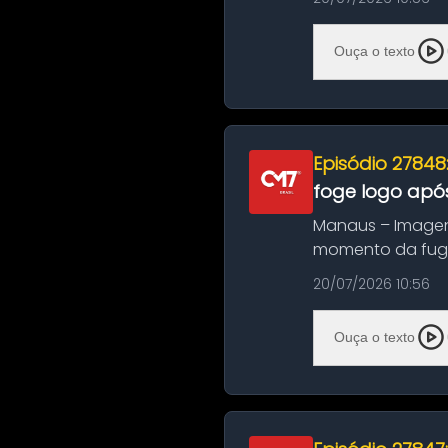
Ouça o texto
Episódio 27848
foge logo após
Manaus – Imagen
momento da fuga 
noite deste último
20/07/2026 10:56
Ouça o texto