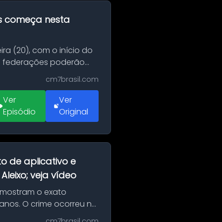
as começa nesta
ra (20), com o início do
 e federações poderão
cm7brasil.com
Ver
Ver
Episódio
Original
o de aplicativo e
leixo; veja vídeo
 mostram o exato
 anos. O crime ocorreu na
cm7brasil.com