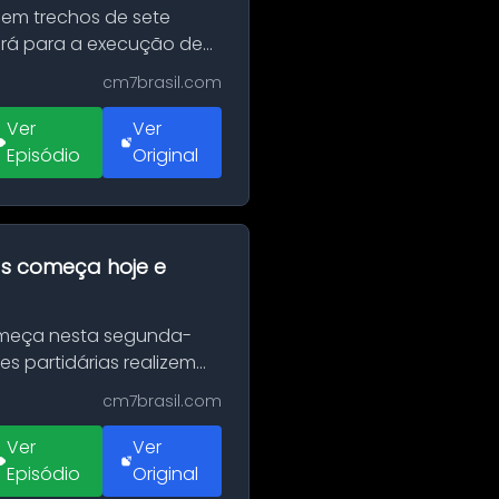
 em trechos de sete
erá para a execução de
cm7brasil.com
Ver
Ver
Episódio
Original
as começa hoje e
Começa nesta segunda-
es partidárias realizem
cm7brasil.com
Ver
Ver
Episódio
Original