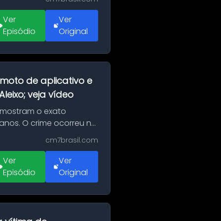
Ver
Ver
Episódio
Original
moto de aplicativo e
eixo; veja vídeo
 mostram o exato
 anos. O crime ocorreu na
cm7brasil.com
Ver
Ver
Episódio
Original