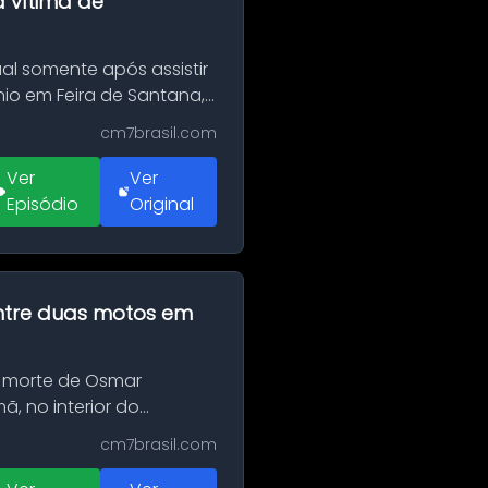
a vítima de
al somente após assistir
o em Feira de Santana,
cm7brasil.com
Ver
Ver
Episódio
Original
 entre duas motos em
 morte de Osmar
, no interior do
cm7brasil.com