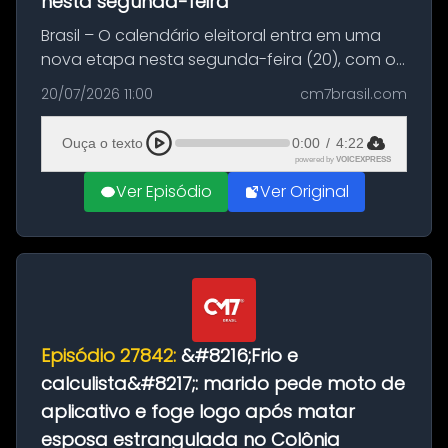
nesta segunda-feira
Brasil – O calendário eleitoral entra em uma
nova etapa nesta segunda-feira (20), com o
início do período destinado às convenções
20/07/2026 11:00
cm7brasil.com
partidárias. Até 5 de agosto, partidos e
federações poderão oficializa...
Ouça o texto
0:00
/
4:22
powered by
VOICEXPRESS
Ver Episódio
Ver Original
Episódio 27842:
&#8216;Frio e
calculista&#8217;: marido pede moto de
aplicativo e foge logo após matar
esposa estrangulada no Colônia