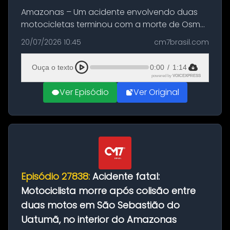
Amazonas – Um acidente envolvendo duas
motocicletas terminou com a morte de Osmar
Figueiredo de Souza, de 38 anos, no município
20/07/2026 10:45
cm7brasil.com
de São Sebastião do Uatumã, no interior do
Amazonas. A colisão ocorreu n...
Ouça o texto
0:00
/
1:14
powered by
VOICEXPRESS
Ver Episódio
Ver Original
Episódio 27838:
Acidente fatal:
Motociclista morre após colisão entre
duas motos em São Sebastião do
Uatumã, no interior do Amazonas