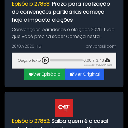
Episódio 27858:
Prazo para realização
de convenções partidárias começa
hoje e impacta eleições
Convenções partidárias e eleições 2026: tudo
que você precisa saber Começa nesta
segunda-feira e vai até 5 de agosto o prazo
20/07/2026 11:51
cm7brasil.com
para que partidos políticos e federações
partidárias realizem suas convençõ...
Ouça o texto
0:00
/
3:43
powered by
VOICEXPRESS
Ver Episódio
Ver Original
Episódio 27852:
Saiba quem é o casal