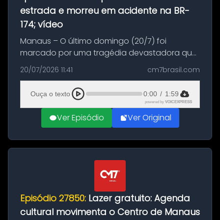
estrada e morreu em acidente na BR-
174; vídeo
Manaus – O último domingo (20/7) foi
marcado por uma tragédia devastadora que
resultou na morte precoce de dois jovens na
20/07/2026 11:41
cm7brasil.com
BR-174, na zona rural de Manaus. Um passeio
com destino a um típico café regio...
Ouça o texto
0:00
/
1:59
powered by
VOICEXPRESS
Ver Episódio
Ver Original
Episódio 27850:
Lazer gratuito: Agenda
cultural movimenta o Centro de Manaus