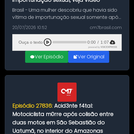
Brasil - Uma mulher descobriu que havia sido
vítima de importunação sexual somente após
assistir a um vídeo que gravou enquanto
20/07/2026 10:52
cm7brasil.com
treinava na academia de um condomínio em
Feira de Santana, na Bahia. O c...
Ouça o texto
0:00
/
1:07
powered by
VOICEXPRESS
Ver Episódio
Ver Original
Episódio 27836:
Acid3nte f4tal:
Motociclista m0rre após colisão entre
duas motos em São Sebastião do
Uatumã, no interior do Amazonas