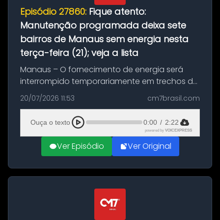
Episódio 27860:
Fique atento:
Manutenção programada deixa sete
bairros de Manaus sem energia nesta
terça-feira (21); veja a lista
Manaus – O fornecimento de energia será
interrompido temporariamente em trechos de
sete bairros de Manaus nesta terça-feira (21).
20/07/2026 11:53
cm7brasil.com
A suspensão programada ocorrerá para a
execução de serviços de manuten...
Ouça o texto
0:00
/
2:22
powered by
VOICEXPRESS
Ver Episódio
Ver Original