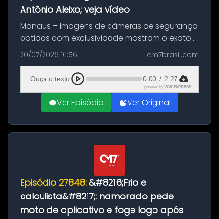
Antônio Aleixo; veja vídeo
Manaus – Imagens de câmeras de segurança
obtidas com exclusividade mostram o exato
momento da fuga do principal suspeito da
20/07/2026 10:56
cm7brasil.com
morte de Larissa Araújo, de 28 anos. O crime
ocorreu na noite deste último d...
Ouça o texto
0:00
/
2:27
powered by
VOICEXPRESS
Ver Episódio
Ver Original
Episódio 27848:
&#8216;Frio e
calculista&#8217;: namorado pede
moto de aplicativo e foge logo após