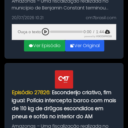
Amazonas – Uma fiscalização realizada no
município de Benjamin Constant terminou
com a apreensão de aproximadamente 115
20/07/2026 10:21
cm7brasil.com
quilos de entorpecentes em uma
embarcação atracada no porto da cidade. O
Ouça o texto
0:00
/
1:44
materia...
powered by
VOICEXPRESS
Ver Episódio
Ver Original
Episódio 27826:
Esconderijo criativo, fim
igual: Polícia intercepta barco com mais
de 110 kg de dr0gas escondidos em
pneus e sofás no interior do AM
Amazonas – Uma fiscalização realizada no