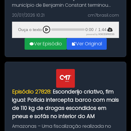
município de Benjamin Constant terminou
com a apreensão de aproximadamente 115
20/07/2026 10:21
cm7brasil.com
quilos de entorpecentes em uma
embarcação atracada no porto da cidade. O
Ouça o texto
0:00
/
1:44
materia...
powered by
VOICEXPRESS
Ver Episódio
Ver Original
Episódio 27828:
Esconderijo criativo, fim
igual: Polícia intercepta barco com mais
de 110 kg de drogas escondidos em
pneus e sofás no interior do AM
Amazonas – Uma fiscalização realizada no