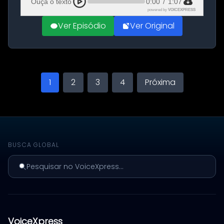
Ouça o texto
0:00
/
1:07
powered by
VOICEXPRESS
Ver Episódio
Ver Original
1
2
3
4
Próxima
BUSCA GLOBAL
Pesquisar no VoiceXpress...
VoiceXpress