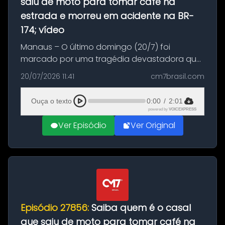
saiu de moto para tomar café na
estrada e morreu em acidente na BR-
174; vídeo
Manaus – O último domingo (20/7) foi
marcado por uma tragédia devastadora que
resultou na morte precoce de dois jovens na
20/07/2026 11:41
cm7brasil.com
BR-174, na zona rural de Manaus. Um passeio
com destino a um típico café regio...
Ouça o texto
0:00
/
2:01
powered by
VOICEXPRESS
Ver Episódio
Ver Original
Episódio 27856:
Saiba quem é o casal
que saiu de moto para tomar café na