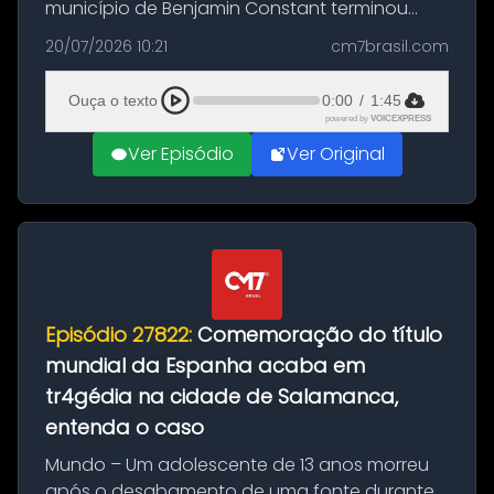
município de Benjamin Constant terminou
com a apreensão de aproximadamente 115
20/07/2026 10:21
cm7brasil.com
quilos de entorpecentes em uma
embarcação atracada no porto da cidade. O
Ouça o texto
0:00
/
1:45
materia...
powered by
VOICEXPRESS
Ver Episódio
Ver Original
Episódio 27822:
Comemoração do título
mundial da Espanha acaba em
tr4gédia na cidade de Salamanca,
entenda o caso
Mundo – Um adolescente de 13 anos morreu
após o desabamento de uma fonte durante