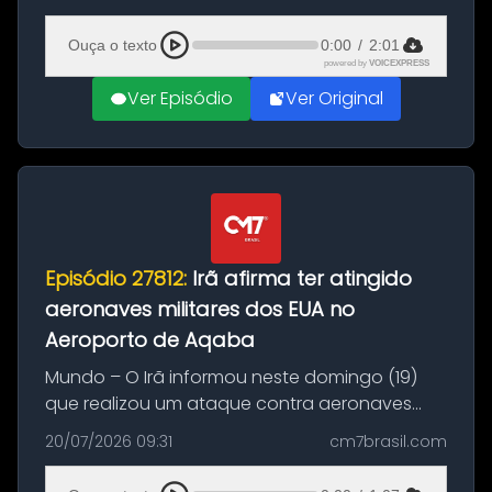
(20), em frente ao complexo da Prefeitura de
Manaus, na Zona Oeste. A batida ter...
Ouça o texto
0:00
/
2:01
powered by
VOICEXPRESS
Ver Episódio
Ver Original
Episódio 27812:
Irã afirma ter atingido
aeronaves militares dos EUA no
Aeroporto de Aqaba
Mundo – O Irã informou neste domingo (19)
que realizou um ataque contra aeronaves
militares dos Estados Unidos estacionadas no
20/07/2026 09:31
cm7brasil.com
Aeroporto de Aqaba, na Jordânia, durante a
21ª fase da Operação Nasr 2. A...