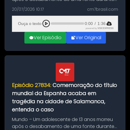
as comemorações pelo título da Copa do
20/07/2026 10:17
cm7brasil.com
Mundo conquistado pela Espanha, em
Ciudad Rodrigo, na província de Salamanca,
Ouça o texto
0:00
/
1:36
no...
powered by
VOICEXPRESS
Ver Episódio
Ver Original
Episódio 27834:
Comemoração do título
mundial da Espanha acaba em
tragédia na cidade de Salamanca,
entenda o caso
Mundo – Um adolescente de 13 anos morreu
após o desabamento de uma fonte durante