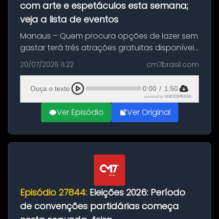
com arte e espetáculos esta semana;
veja a lista de eventos
Manaus – Quem procura opções de lazer sem
gastar terá três atrações gratuitas disponíveis
entre esta segunda-feira (20) e quinta-feira
20/07/2026 11:22
cm7brasil.com
(23). A programação inclui uma exposição
dedicada à história das ...
Ouça o texto
0:00
/
1:50
powered by
VOICEXPRESS
Ver Episódio
Ver Original
Episódio 27844:
Eleições 2026: Período
de convenções partidárias começa