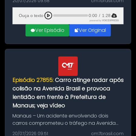
20/07/2026 09:58
cm7brasil.com
desta segunda-feira (20). O pedido pode ser
feito até 20 de ag...
Ouça o texto
0:00
/
1:28
powered by
VOICEXPRESS
Ver Episódio
Ver Original
Episódio 27855:
Carro atinge radar após
colisão na Avenida Brasil e provoca
lentidão em frente à Prefeitura de
Manaus; veja vídeo
Manaus – Um acidente envolvendo dois
carros comprometeu o tráfego na Avenida
Brasil durante a manhã desta segunda-feira
20/07/2026 09:51
cm7brasil.com