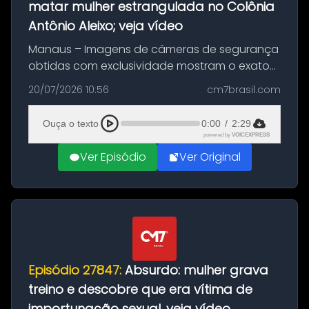
matar mulher estrangulada no Colônia
Antônio Aleixo; veja vídeo
Manaus – Imagens de câmeras de segurança
obtidas com exclusividade mostram o exato
momento da fuga do principal suspeito da
20/07/2026 10:56
cm7brasil.com
morte de Larissa Araújo, de 28 anos. O crime
ocorreu na noite deste último d...
Ouça o texto
0:00
/
2:29
powered by
VOICEXPRESS
Ver Episódio
Ver Original
Episódio 27847:
Absurdo: mulher grava
treino e descobre que era vítima de
importunação sexual, veja vídeo