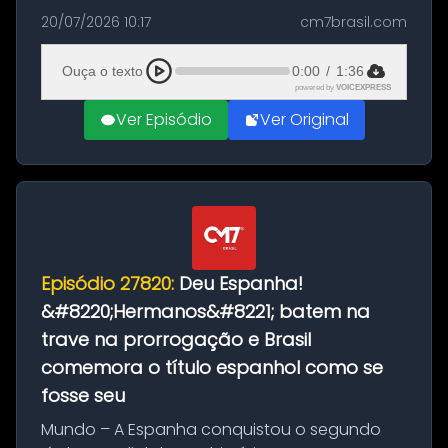
as comemorações pelo título da Copa do
20/07/2026 10:17
cm7brasil.com
Mundo conquistado pela Espanha, em
Ciudad Rodrigo, na província de Salamanca,
Ouça o texto
0:00
/
1:36
no...
powered by
VOICEXPRESS
Ver Episódio
Ver Original
Episódio 27820:
Deu Espanha!
&#8220;Hermanos&#8221; batem na
trave na prorrogação e Brasil
comemora o título espanhol como se
fosse seu
Mundo – A Espanha conquistou o segundo