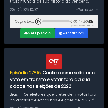
título mundial de sua história ao vencer a
Argentina por 1 a 0, neste domingo (19), na
20/07/2026 10:07
cm7brasil.com
decisão da Copa do Mundo de 2026. Depois
de um duelo sem gols durante o te...
Ouça o texto
0:00
/
4:50
powered by
VOICEXPRESS
Ver Episódio
Ver Original
Episódio 27816:
Confira como solicitar o
voto em trânsito e votar fora da sua
cidade nas eleições de 2026
Brasil – Os eleitores que pretendem votar fora
do domicílio eleitoral nas eleições de 2026 já
podem solicitar o voto em trânsito a partir