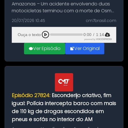
Amazonas – Um acidente envolvendo duas
motocicletas terminou com a morte de Osmar
Figueiredo de Souza, de 38 anos, no município
20/07/2026 10:45
cm7brasil.com
de São Sebastião do Uatumã, no interior do
Amazonas. A colisão ocorreu n...
Ouça o texto
0:00
/
1:14
powered by
VOICEXPRESS
Ver Episódio
Ver Original
Episódio 27824:
Esconderijo criativo, fim
igual: Polícia intercepta barco com mais
de 110 kg de drogas escondidos em
pneus e sofás no interior do AM