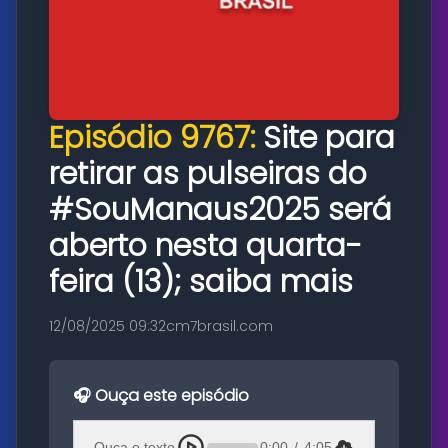
Episódio 9767:
Site para
retirar as pulseiras do
#SouManaus2025 será
aberto nesta quarta-
feira (13); saiba mais
12/08/2025 09:32
cm7brasil.com
🎧 Ouça este episódio
Ouça o texto
0:00
/
4:05