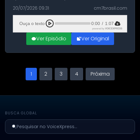
militares dos Estados Unidos estacionadas no
20/07/2026 09:31
cm7brasil.com
Aeroporto de Aqaba, na Jordânia, durante a
21ª fase da Operação Nasr 2. A...
Ouça o texto
0:00
/
1:07
powered by
VOICEXPRESS
Ver Episódio
Ver Original
1
2
3
4
Próxima
BUSCA GLOBAL
Pesquisar no VoiceXpress...