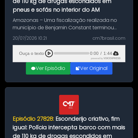
de 110 kg de dr0gas escondidos em
pneus e sofás no interior do AM
Amazonas – Uma fiscalização realizada no
município de Benjamin Constant terminou
com a apreensão de aproximadamente 115
20/07/2026 10:21
cm7brasil.com
quilos de entorpecentes em uma
embarcação atracada no porto da cidade. O
Ouça o texto
0:00
/
1:44
materia...
powered by
VOICEXPRESS
Ver Episódio
Ver Original
Episódio 27828:
Esconderijo criativo, fim
igual: Polícia intercepta barco com mais
de 110 kg de drogas escondidos em