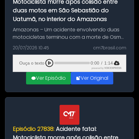
Motociclista m0rre após colisão entre
duas motos em São Sebastião do
Uatumã, no interior do Amazonas
Amazonas – Um acidente envolvendo duas
motocicletas terminou com a morte de Osmar
Figueiredo de Souza, de 38 anos, no município
20/07/2026 10:45
cm7brasil.com
de São Sebastião do Uatumã, no interior do
Amazonas. A colisão ocorreu n...
Ouça o texto
0:00
/
1:14
powered by
VOICEXPRESS
Ver Episódio
Ver Original
Episódio 27838:
Acidente fatal:
Motociclista morre após colisão entre