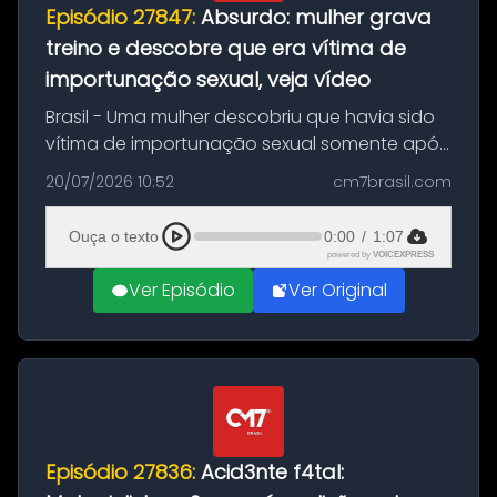
Episódio 27847:
Absurdo: mulher grava
treino e descobre que era vítima de
importunação sexual, veja vídeo
Brasil - Uma mulher descobriu que havia sido
vítima de importunação sexual somente após
assistir a um vídeo que gravou enquanto
20/07/2026 10:52
cm7brasil.com
treinava na academia de um condomínio em
Feira de Santana, na Bahia. O c...
Ouça o texto
0:00
/
1:07
powered by
VOICEXPRESS
Ver Episódio
Ver Original
Episódio 27836:
Acid3nte f4tal: