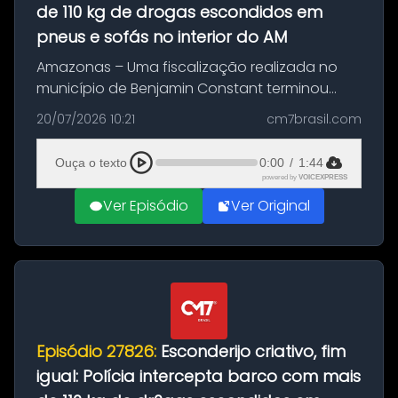
de 110 kg de drogas escondidos em
pneus e sofás no interior do AM
Amazonas – Uma fiscalização realizada no
município de Benjamin Constant terminou
com a apreensão de aproximadamente 115
20/07/2026 10:21
cm7brasil.com
quilos de entorpecentes em uma
embarcação atracada no porto da cidade. O
Ouça o texto
0:00
/
1:44
materia...
powered by
VOICEXPRESS
Ver Episódio
Ver Original
Episódio 27826:
Esconderijo criativo, fim
igual: Polícia intercepta barco com mais