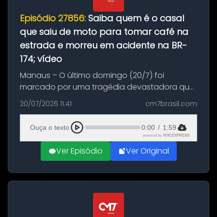
Episódio 27856:
Saiba quem é o casal
que saiu de moto para tomar café na
estrada e morreu em acidente na BR-
174; vídeo
Manaus – O último domingo (20/7) foi
marcado por uma tragédia devastadora que
resultou na morte precoce de dois jovens na
20/07/2026 11:41
cm7brasil.com
BR-174, na zona rural de Manaus. Um passeio
com destino a um típico café regio...
Ouça o texto
0:00
/
1:59
powered by
VOICEXPRESS
Ver Episódio
Ver Original