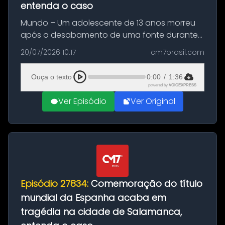
entenda o caso
Mundo – Um adolescente de 13 anos morreu
após o desabamento de uma fonte durante
as comemorações pelo título da Copa do
20/07/2026 10:17
cm7brasil.com
Mundo conquistado pela Espanha, em
Ciudad Rodrigo, na província de Salamanca,
Ouça o texto
0:00
/
1:36
no...
powered by
VOICEXPRESS
Ver Episódio
Ver Original
Episódio 27834:
Comemoração do título
mundial da Espanha acaba em
tragédia na cidade de Salamanca,