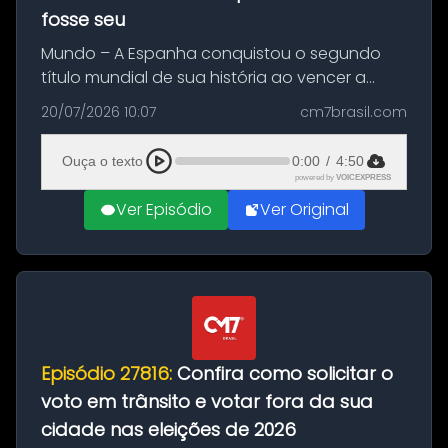
fosse seu
Mundo – A Espanha conquistou o segundo
título mundial de sua história ao vencer a
Argentina por 1 a 0, neste domingo (19), na
20/07/2026 10:07
cm7brasil.com
decisão da Copa do Mundo de 2026. Depois
de um duelo sem gols durante o te...
Ouça o texto
0:00
/
4:50
powered by
VOICEXPRESS
Ver Episódio
Ver Original
Episódio 27816:
Confira como solicitar o
voto em trânsito e votar fora da sua
cidade nas eleições de 2026