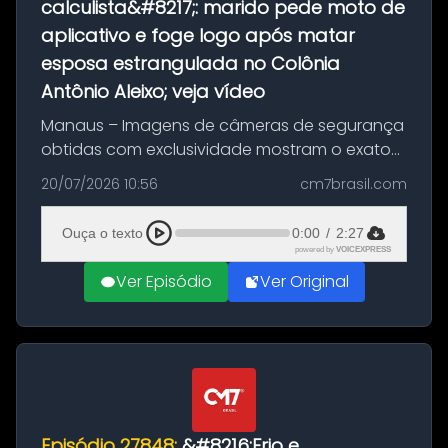
calculista&#8217;: marido pede moto de
aplicativo e foge logo após matar
esposa estrangulada no Colônia
Antônio Aleixo; veja vídeo
Manaus – Imagens de câmeras de segurança
obtidas com exclusividade mostram o exato
momento da fuga do principal suspeito da
20/07/2026 10:56
cm7brasil.com
morte de Larissa Araújo, de 28 anos. O crime
ocorreu na noite deste último d...
Ouça o texto
0:00
/
2:27
powered by
VOICEXPRESS
Ver Episódio
Ver Original
Episódio 27848:
&#8216;Frio e