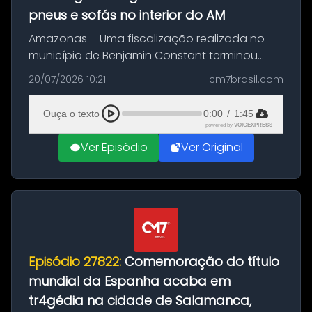
pneus e sofás no interior do AM
Amazonas – Uma fiscalização realizada no
município de Benjamin Constant terminou
com a apreensão de aproximadamente 115
20/07/2026 10:21
cm7brasil.com
quilos de entorpecentes em uma
embarcação atracada no porto da cidade. O
Ouça o texto
0:00
/
1:45
materia...
powered by
VOICEXPRESS
Ver Episódio
Ver Original
Episódio 27822:
Comemoração do título
mundial da Espanha acaba em
tr4gédia na cidade de Salamanca,