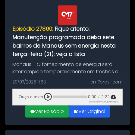
Episódio 27860:
Fique atento:
Manutenção programada deixa sete
bairros de Manaus sem energia nesta
terça-feira (21); veja a lista
Manaus – O fornecimento de energia será
interrompido temporariamente em trechos de
sete bairros de Manaus nesta terça-feira (21).
20/07/2026 11:53
cm7brasil.com
A suspensão programada ocorrerá para a
execução de serviços de manuten...
Ouça o texto
0:00
/
2:22
powered by
VOICEXPRESS
Ver Episódio
Ver Original