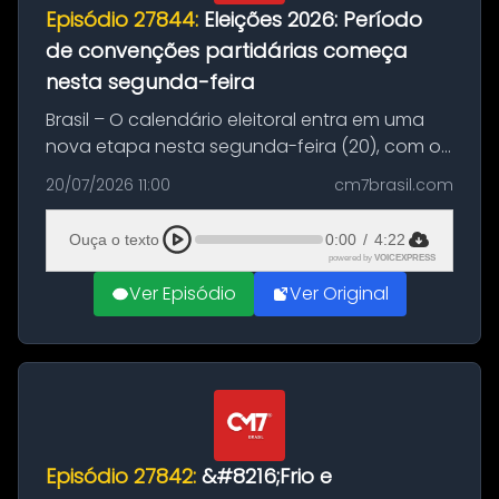
Episódio 27844:
Eleições 2026: Período
de convenções partidárias começa
nesta segunda-feira
Brasil – O calendário eleitoral entra em uma
nova etapa nesta segunda-feira (20), com o
início do período destinado às convenções
20/07/2026 11:00
cm7brasil.com
partidárias. Até 5 de agosto, partidos e
federações poderão oficializa...
Ouça o texto
0:00
/
4:22
powered by
VOICEXPRESS
Ver Episódio
Ver Original
Episódio 27842:
&#8216;Frio e