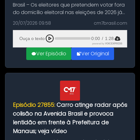
Brasil – Os eleitores que pretendem votar fora
do domicílio eleitoral nas eleições de 2026 já
podem solicitar o voto em trânsito a partir
20/07/2026 09:58
cm7brasil.com
desta segunda-feira (20). O pedido pode ser
feito até 20 de ag...
Ouça o texto
0:00
/
1:28
powered by
VOICEXPRESS
Ver Episódio
Ver Original
Episódio 27855:
Carro atinge radar após
colisão na Avenida Brasil e provoca
lentidão em frente à Prefeitura de
Manaus; veja vídeo