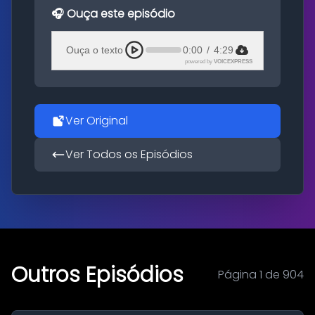
🎧 Ouça este episódio
Ouça o texto
0:00
/
4:29
powered by
VOICEXPRESS
Ver Original
Ver Todos os Episódios
Outros Episódios
Página 1 de 904