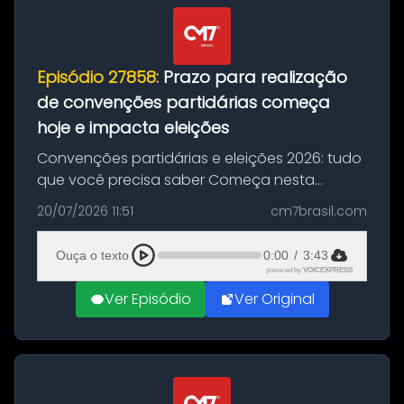
Episódio 27858:
Prazo para realização
de convenções partidárias começa
hoje e impacta eleições
Convenções partidárias e eleições 2026: tudo
que você precisa saber Começa nesta
segunda-feira e vai até 5 de agosto o prazo
20/07/2026 11:51
cm7brasil.com
para que partidos políticos e federações
partidárias realizem suas convençõ...
Ouça o texto
0:00
/
3:43
powered by
VOICEXPRESS
Ver Episódio
Ver Original