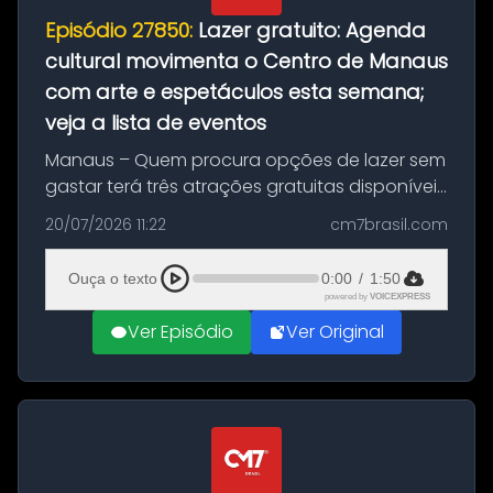
Episódio 27850:
Lazer gratuito: Agenda
cultural movimenta o Centro de Manaus
com arte e espetáculos esta semana;
veja a lista de eventos
Manaus – Quem procura opções de lazer sem
gastar terá três atrações gratuitas disponíveis
entre esta segunda-feira (20) e quinta-feira
20/07/2026 11:22
cm7brasil.com
(23). A programação inclui uma exposição
dedicada à história das ...
Ouça o texto
0:00
/
1:50
powered by
VOICEXPRESS
Ver Episódio
Ver Original