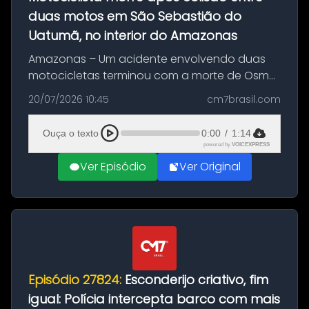
duas motos em São Sebastião do
Uatumã, no interior do Amazonas
Amazonas – Um acidente envolvendo duas
motocicletas terminou com a morte de Osmar
Figueiredo de Souza, de 38 anos, no município
20/07/2026 10:45
cm7brasil.com
de São Sebastião do Uatumã, no interior do
Amazonas. A colisão ocorreu n...
Ouça o texto
0:00
/
1:14
powered by
VOICEXPRESS
Ver Episódio
Ver Original
Episódio 27824:
Esconderijo criativo, fim
igual: Polícia intercepta barco com mais