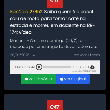
Episódio 27852:
Saiba quem é o casal
saiu de moto para tomar café na
estrada e morreu em acidente na BR-
174; vídeo
Manaus – O último domingo (20/7) foi
marcado por uma tragédia devastadora que
resultou na morte precoce de dois jovens na
20/07/2026 11:41
cm7brasil.com
BR-174, na zona rural de Manaus. Um passeio
com destino a um típico café regio...
Ouça o texto
0:00
/
2:01
powered by
VOICEXPRESS
Ver Episódio
Ver Original