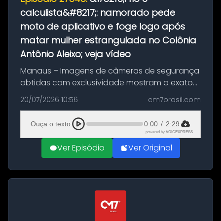
calculista&#8217;: namorado pede
moto de aplicativo e foge logo após
matar mulher estrangulada no Colônia
Antônio Aleixo; veja vídeo
Manaus – Imagens de câmeras de segurança
obtidas com exclusividade mostram o exato
momento da fuga do principal suspeito da
20/07/2026 10:56
cm7brasil.com
morte de Larissa Araújo, de 28 anos. O crime
ocorreu na noite deste último d...
Ouça o texto
0:00
/
2:29
powered by
VOICEXPRESS
Ver Episódio
Ver Original