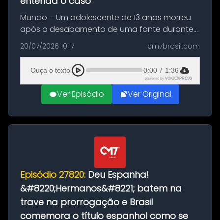
entenda o caso
Mundo – Um adolescente de 13 anos morreu
após o desabamento de uma fonte durante
as comemorações pelo título da Copa do
20/07/2026 10:17
cm7brasil.com
Mundo conquistado pela Espanha, em
Ciudad Rodrigo, na província de Salamanca,
Ouça o texto
0:00
/
1:36
no...
powered by
VOICEXPRESS
Ver Episódio
Ver Original
Episódio 27820:
Deu Espanha!
&#8220;Hermanos&#8221; batem na
trave na prorrogação e Brasil
comemora o título espanhol como se