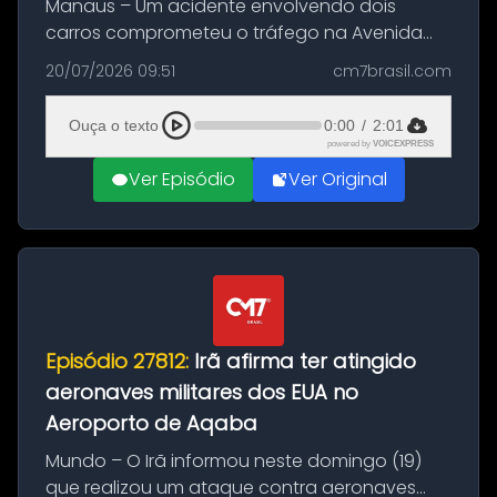
Manaus – Um acidente envolvendo dois
carros comprometeu o tráfego na Avenida
Brasil durante a manhã desta segunda-feira
20/07/2026 09:51
cm7brasil.com
(20), em frente ao complexo da Prefeitura de
Manaus, na Zona Oeste. A batida ter...
Ouça o texto
0:00
/
2:01
powered by
VOICEXPRESS
Ver Episódio
Ver Original
Episódio 27812:
Irã afirma ter atingido
aeronaves militares dos EUA no
Aeroporto de Aqaba
Mundo – O Irã informou neste domingo (19)
que realizou um ataque contra aeronaves