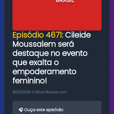
Episódio 4671:
Cileide
Moussalem será
destaque no evento
que exalta o
empoderamento
feminino!
18/01/2025 17:33
cm7brasil.com
🎧 Ouça este episódio