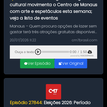
cultural movimenta o Centro de Manaus
com arte e espetáculos esta semana;
veja a lista de eventos
Manaus – Quem procura opções de lazer sem
gastar terá três atrações gratuitas disponíveis
entre esta segunda-feira (20) e quinta-feira
20/07/2026 11:22
cm7brasil.com
(23). A programação inclui uma exposição
dedicada à história das ...
Ouça o texto
0:00
/
1:50
powered by
VOICEXPRESS
Ver Episódio
Ver Original
Episódio 27844:
Eleições 2026: Período