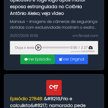
esposa estrangulada no Colônia
Antônio Aleixo; veja vídeo
Manaus – Imagens de câmeras de segurança
obtidas com exclusividade mostram o exato
momento da fuga do principal suspeito da
20/07/2026 10:56
cm7brasil.com
morte de Larissa Araújo, de 28 anos. O crime
ocorreu na noite deste último d...
Ouça o texto
0:00
/
2:27
powered by
VOICEXPRESS
Ver Episódio
Ver Original
Episódio 27848:
&#8216;Frio e
calculista&#8217;: namorado pede