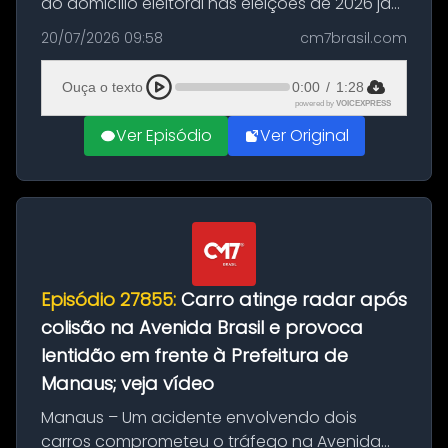
do domicílio eleitoral nas eleições de 2026 já
podem solicitar o voto em trânsito a partir
20/07/2026 09:58
cm7brasil.com
desta segunda-feira (20). O pedido pode ser
feito até 20 de ag...
Ouça o texto
0:00
/
1:28
powered by
VOICEXPRESS
Ver Episódio
Ver Original
Episódio 27855:
Carro atinge radar após
colisão na Avenida Brasil e provoca
lentidão em frente à Prefeitura de
Manaus; veja vídeo
Manaus – Um acidente envolvendo dois
carros comprometeu o tráfego na Avenida