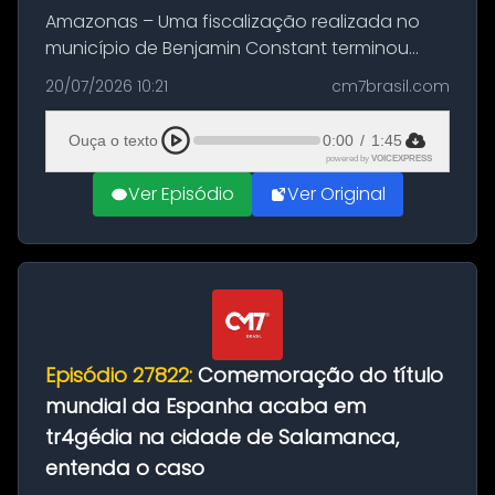
Amazonas – Uma fiscalização realizada no
município de Benjamin Constant terminou
com a apreensão de aproximadamente 115
20/07/2026 10:21
cm7brasil.com
quilos de entorpecentes em uma
embarcação atracada no porto da cidade. O
Ouça o texto
0:00
/
1:45
materia...
powered by
VOICEXPRESS
Ver Episódio
Ver Original
Episódio 27822:
Comemoração do título
mundial da Espanha acaba em
tr4gédia na cidade de Salamanca,
entenda o caso