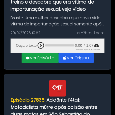
treino e descobre que era vítima de
importunação sexual, veja vídeo
Brasil - Uma mulher descobriu que havia sido
vítima de importunação sexual somente após
assistir a um vídeo que gravou enquanto
20/07/2026 10:52
cm7brasil.com
treinava na academia de um condomínio em
Feira de Santana, na Bahia. O c...
Ouça o texto
0:00
/
1:07
powered by
VOICEXPRESS
Ver Episódio
Ver Original
Episódio 27836:
Acid3nte f4tal:
Motociclista m0rre após colisão entre
duas motos em São Sebastião do