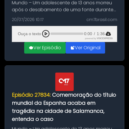
Mundo – Um adolescente de 13 anos morreu
após o desabamento de uma fonte durante
as comemorações pelo título da Copa do
20/07/2026 10:17
cm7brasil.com
Mundo conquistado pela Espanha, em
Ciudad Rodrigo, na província de Salamanca,
Ouça o texto
0:00
/
1:36
no...
powered by
VOICEXPRESS
Ver Episódio
Ver Original
Episódio 27834:
Comemoração do título
mundial da Espanha acaba em
tragédia na cidade de Salamanca,
entenda o caso
Mundo – Um adolescente de 13 anos morreu