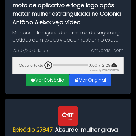
moto de aplicativo e foge logo após
matar mulher estrangulada no Colônia
Antônio Aleixo; veja vídeo
Manaus – Imagens de câmeras de segurança
obtidas com exclusividade mostram o exato
momento da fuga do principal suspeito da
20/07/2026 10:56
cm7brasil.com
morte de Larissa Araújo, de 28 anos. O crime
ocorreu na noite deste último d...
Ouça o texto
0:00
/
2:29
powered by
VOICEXPRESS
Ver Episódio
Ver Original
Episódio 27847:
Absurdo: mulher grava