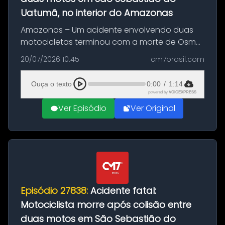
Uatumã, no interior do Amazonas
Amazonas – Um acidente envolvendo duas
motocicletas terminou com a morte de Osmar
Figueiredo de Souza, de 38 anos, no município
20/07/2026 10:45
cm7brasil.com
de São Sebastião do Uatumã, no interior do
Amazonas. A colisão ocorreu n...
Ouça o texto
0:00
/
1:14
powered by
VOICEXPRESS
Ver Episódio
Ver Original
Episódio 27838:
Acidente fatal:
Motociclista morre após colisão entre
duas motos em São Sebastião do