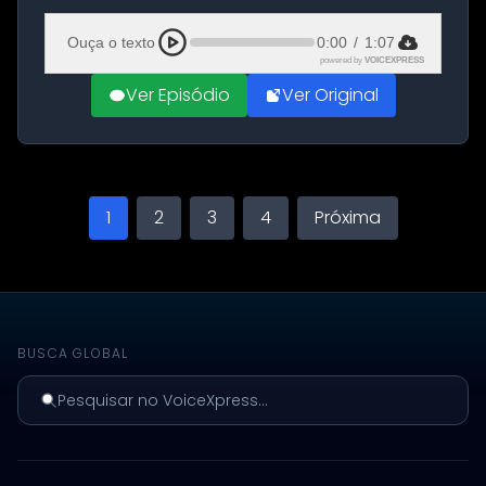
Aeroporto de Aqaba, na Jordânia, durante a
21ª fase da Operação Nasr 2. A...
Ouça o texto
0:00
/
1:07
powered by
VOICEXPRESS
Ver Episódio
Ver Original
1
2
3
4
Próxima
BUSCA GLOBAL
Pesquisar no VoiceXpress...