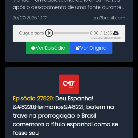
após o desabamento de uma fonte durante
as comemorações pelo título da Copa do
20/07/2026 10:17
cm7brasil.com
Mundo conquistado pela Espanha, em
Ciudad Rodrigo, na província de Salamanca,
Ouça o texto
0:00
/
1:36
no...
powered by
VOICEXPRESS
Ver Episódio
Ver Original
Episódio 27820:
Deu Espanha!
&#8220;Hermanos&#8221; batem na
trave na prorrogação e Brasil
comemora o título espanhol como se
fosse seu