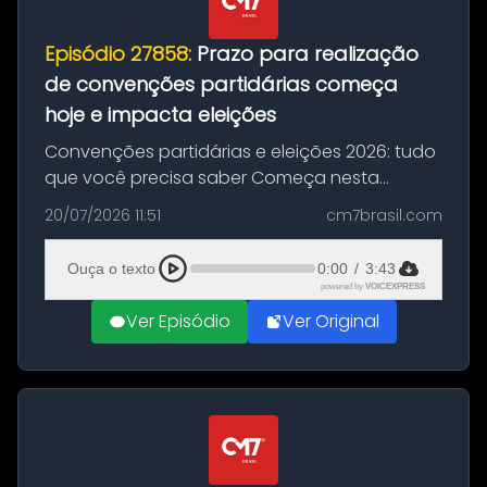
Episódio 27858:
Prazo para realização
de convenções partidárias começa
hoje e impacta eleições
Convenções partidárias e eleições 2026: tudo
que você precisa saber Começa nesta
segunda-feira e vai até 5 de agosto o prazo
20/07/2026 11:51
cm7brasil.com
para que partidos políticos e federações
partidárias realizem suas convençõ...
Ouça o texto
0:00
/
3:43
powered by
VOICEXPRESS
Ver Episódio
Ver Original