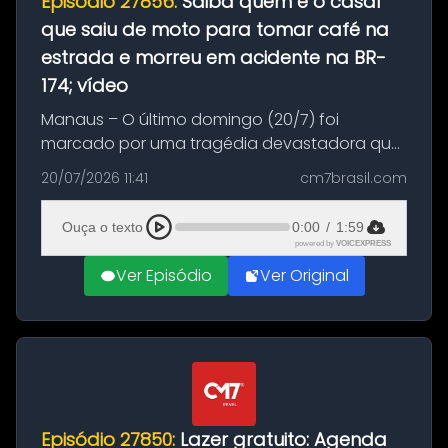
Episódio 27856:
Saiba quem é o casal
que saiu de moto para tomar café na
estrada e morreu em acidente na BR-
174; vídeo
Manaus – O último domingo (20/7) foi
marcado por uma tragédia devastadora que
resultou na morte precoce de dois jovens na
20/07/2026 11:41
cm7brasil.com
BR-174, na zona rural de Manaus. Um passeio
com destino a um típico café regio...
Ouça o texto
0:00
/
1:59
powered by
VOICEXPRESS
Ver Episódio
Ver Original
Episódio 27850:
Lazer gratuito: Agenda