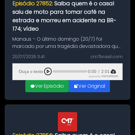
Episódio 27852:
Saiba quem é o casal
saiu de moto para tomar café na
estrada e morreu em acidente na BR-
174; vídeo
Manaus – O último domingo (20/7) foi
marcado por uma tragédia devastadora que
resultou na morte precoce de dois jovens na
20/07/2026 11:41
cm7brasil.com
BR-174, na zona rural de Manaus. Um passeio
com destino a um típico café regio...
Ouça o texto
0:00
/
2:01
powered by
VOICEXPRESS
Ver Episódio
Ver Original