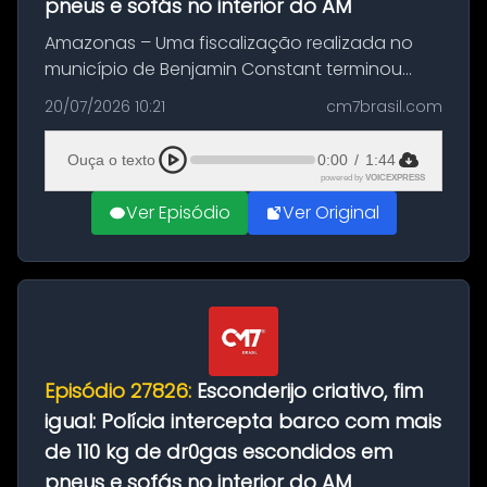
pneus e sofás no interior do AM
Amazonas – Uma fiscalização realizada no
município de Benjamin Constant terminou
com a apreensão de aproximadamente 115
20/07/2026 10:21
cm7brasil.com
quilos de entorpecentes em uma
embarcação atracada no porto da cidade. O
Ouça o texto
0:00
/
1:44
materia...
powered by
VOICEXPRESS
Ver Episódio
Ver Original
Episódio 27826:
Esconderijo criativo, fim
igual: Polícia intercepta barco com mais
de 110 kg de dr0gas escondidos em
pneus e sofás no interior do AM