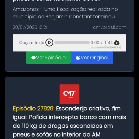
Amazonas – Uma fiscalização realizada no
município de Benjamin Constant terminou
com a apreensão de aproximadamente 115
20/07/2026 10:21
cm7brasil.com
quilos de entorpecentes em uma
embarcação atracada no porto da cidade. O
Ouça o texto
0:00
/
1:44
materia...
powered by
VOICEXPRESS
Ver Episódio
Ver Original
Episódio 27828:
Esconderijo criativo, fim
igual: Polícia intercepta barco com mais
de 110 kg de drogas escondidos em
pneus e sofás no interior do AM