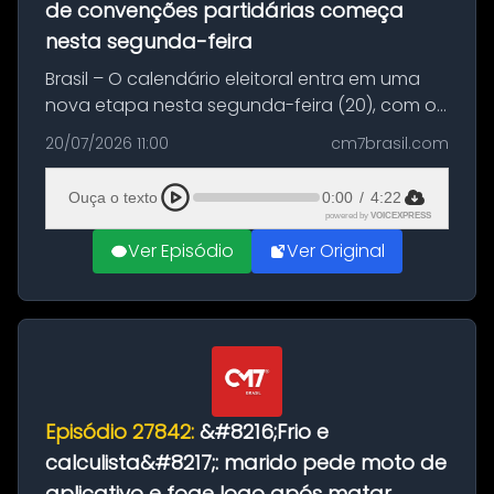
de convenções partidárias começa
nesta segunda-feira
Brasil – O calendário eleitoral entra em uma
nova etapa nesta segunda-feira (20), com o
início do período destinado às convenções
20/07/2026 11:00
cm7brasil.com
partidárias. Até 5 de agosto, partidos e
federações poderão oficializa...
Ouça o texto
0:00
/
4:22
powered by
VOICEXPRESS
Ver Episódio
Ver Original
Episódio 27842:
&#8216;Frio e
calculista&#8217;: marido pede moto de
aplicativo e foge logo após matar