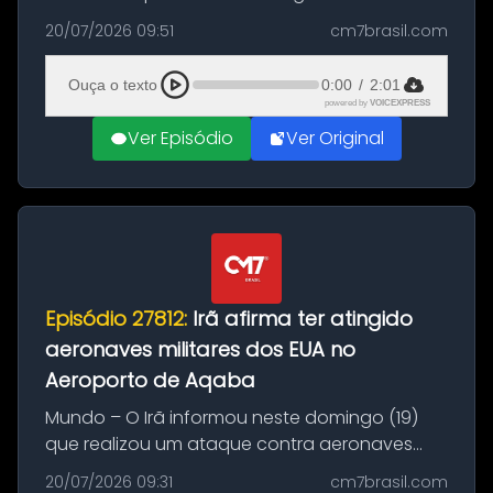
Brasil durante a manhã desta segunda-feira
20/07/2026 09:51
cm7brasil.com
(20), em frente ao complexo da Prefeitura de
Manaus, na Zona Oeste. A batida ter...
Ouça o texto
0:00
/
2:01
powered by
VOICEXPRESS
Ver Episódio
Ver Original
Episódio 27812:
Irã afirma ter atingido
aeronaves militares dos EUA no
Aeroporto de Aqaba
Mundo – O Irã informou neste domingo (19)
que realizou um ataque contra aeronaves
militares dos Estados Unidos estacionadas no
20/07/2026 09:31
cm7brasil.com