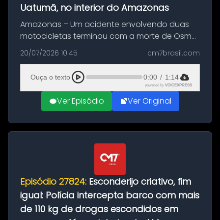
Uatumã, no interior do Amazonas
Amazonas – Um acidente envolvendo duas
motocicletas terminou com a morte de Osmar
Figueiredo de Souza, de 38 anos, no município
20/07/2026 10:45
cm7brasil.com
de São Sebastião do Uatumã, no interior do
Amazonas. A colisão ocorreu n...
Ouça o texto
0:00
/
1:14
powered by
VOICEXPRESS
Ver Episódio
Ver Original
Episódio 27824:
Esconderijo criativo, fim
igual: Polícia intercepta barco com mais
de 110 kg de drogas escondidos em