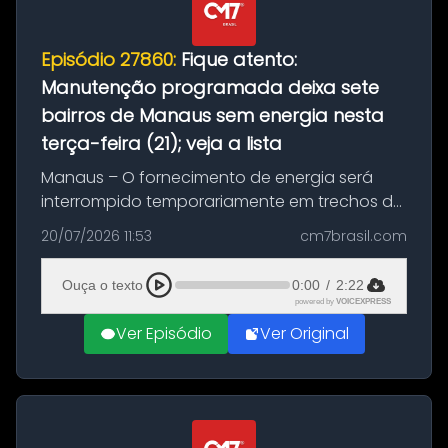
Episódio 27860:
Fique atento:
Manutenção programada deixa sete
bairros de Manaus sem energia nesta
terça-feira (21); veja a lista
Manaus – O fornecimento de energia será
interrompido temporariamente em trechos de
sete bairros de Manaus nesta terça-feira (21).
20/07/2026 11:53
cm7brasil.com
A suspensão programada ocorrerá para a
execução de serviços de manuten...
Ouça o texto
0:00
/
2:22
powered by
VOICEXPRESS
Ver Episódio
Ver Original