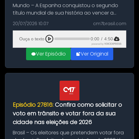
Mundo – A Espanha conquistou o segundo
título mundial de sua história ao vencer a
Argentina por 1 a 0, neste domingo (19), na
20/07/2026 10:07
cm7brasil.com
decisão da Copa do Mundo de 2026. Depois
de um duelo sem gols durante o te...
Ouça o texto
0:00
/
4:50
powered by
VOICEXPRESS
Ver Episódio
Ver Original
Episódio 27816:
Confira como solicitar o
voto em trânsito e votar fora da sua
cidade nas eleições de 2026
Brasil – Os eleitores que pretendem votar fora