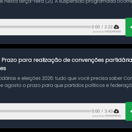
s nesta terça-feira (21). A suspensão programada ocorr
en...
0:00
/
2:22
powered by
VOICEXPRESS
:
Prazo para realização de convenções partidári
ões
idárias e eleições 2026: tudo que você precisa saber 
 de agosto o prazo para que partidos políticos e federaçõ
0:00
/
3:43
powered by
VOICEXPRESS