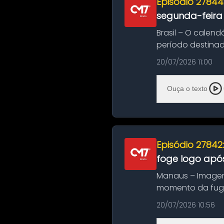
Episódio 27844
segunda-feira
Brasil – O calend
período destinad
oficializa...
20/07/2026 11:00
Ouça o texto
Episódio 27842
foge logo após
Manaus – Imagen
momento da fuga 
noite deste último
20/07/2026 10:56