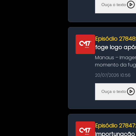
Ouça o texto
Episódio 27848
foge logo após
Manaus – Imagen
momento da fuga 
noite deste último
20/07/2026 10:56
Ouça o texto
Episódio 27847
importunação s