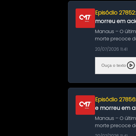
Episódio 27852
morreu em aci
Manaus – O últi
morte precoce de
típico café regio..
20/07/2026 11:41
Ouça o texto
Episódio 27856
e morreu em ac
Manaus – O últi
morte precoce de
típico café regio..