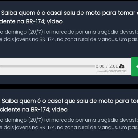
:
Saiba quem é o casal saiu de moto para tomar 
dente na BR-174; vídeo
mo domingo (20/7) foi marcado por uma tragédia devast
 dois jovens na BR-174, na zona rural de Manaus. Um pa
.
0:00
/
2:01
powered by
VOICEXPRESS
:
Saiba quem é o casal que saiu de moto para t
idente na BR-174; vídeo
mo domingo (20/7) foi marcado por uma tragédia devast
 dois jovens na BR-174, na zona rural de Manaus. Um pa
.