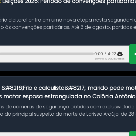
:
Eleições 2026: Período de convenções partidári
ário eleitoral entra em uma nova etapa nesta segunda-fei
o às convenções partidárias. Até 5 de agosto, partidos
0:00
/
4:22
powered by
VOICEXPRESS
:
&#8216;Frio e calculista&#8217;: marido pede mot
 matar esposa estrangulada no Colônia Antônio A
s de câmeras de segurança obtidas com exclusividade
do principal suspeito da morte de Larissa Araújo, de 28
 d...