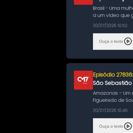
Brasil - Uma mul
a um vídeo que 
na Bahia. O c...
20/07/2026 10:52
Ouça o texto
Episódio 27836
São Sebastião
Amazonas – Um a
Figueiredo de So
Amazonas. A colis
20/07/2026 10:45
Ouça o texto