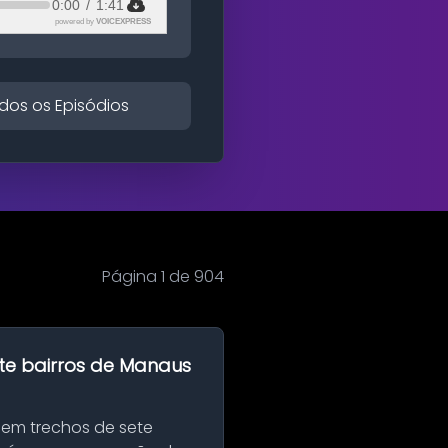
0:00
/
1:41
powered by
VOICEXPRESS
dos os Episódios
Página 1 de 904
te bairros de Manaus
 em trechos de sete