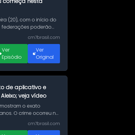
as começa nesta
ra (20), com o início do
 e federações poderão
cm7brasil.com
Ver
Ver
Episódio
Original
o de aplicativo e
leixo; veja vídeo
 mostram o exato
 anos. O crime ocorreu na
cm7brasil.com