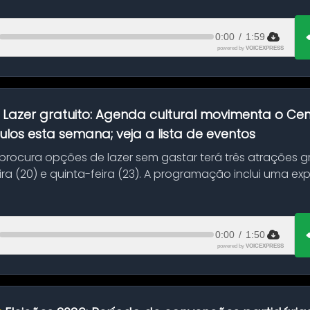
0:00
/
1:59
powered by
VOICEXPRESS
:
Lazer gratuito: Agenda cultural movimenta o C
ulos esta semana; veja a lista de eventos
ocura opções de lazer sem gastar terá três atrações gra
ra (20) e quinta-feira (23). A programação inclui uma e
0:00
/
1:50
powered by
VOICEXPRESS