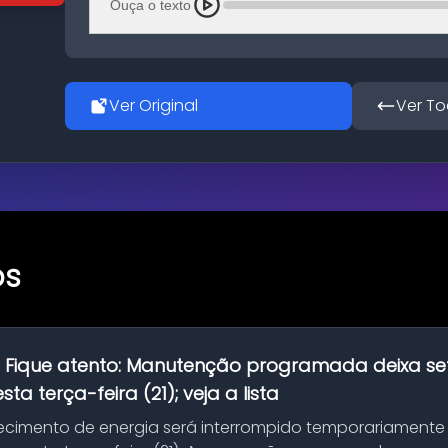
Ouça o texto
Ver Original
Ver To
os
:
Fique atento: Manutenção programada deixa se
ta terça-feira (21); veja a lista
ecimento de energia será interrompido temporariamente