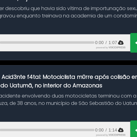
her descobriu que havia sido vítima de importunação sexu
gravou enquanto treinava na academia de um condomíni
0:00
/
1:07
powered by
VOICEXPRESS
:
Acid3nte f4tal: Motociclista m0rre após colisão
 do Uatumã, no interior do Amazonas
cidente envolvendo duas motocicletas terminou com a
uza, de 38 anos, no município de São Sebastião do Uatumã
ão ocorreu n...
0:00
/
1:14
powered by
VOICEXPRESS