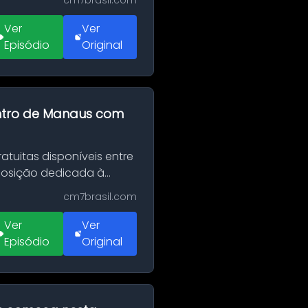
cm7brasil.com
Ver
Ver
Episódio
Original
entro de Manaus com
tuitas disponíveis entre
xposição dedicada à
cm7brasil.com
Ver
Ver
Episódio
Original