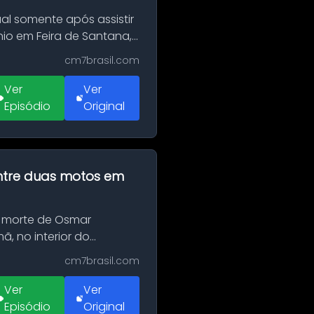
al somente após assistir
o em Feira de Santana,
cm7brasil.com
Ver
Ver
Episódio
Original
 entre duas motos em
 morte de Osmar
, no interior do
cm7brasil.com
Ver
Ver
Episódio
Original