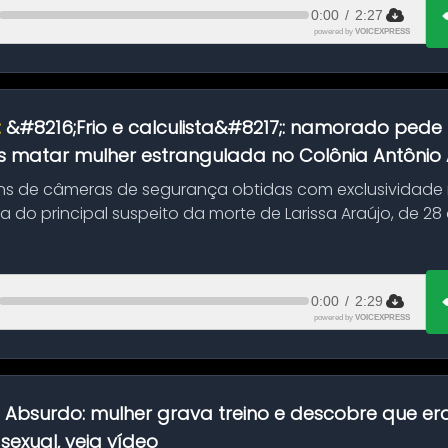
0:00
/
2:27
powered by
VOICEXPRESS
:
&#8216;Frio e calculista&#8217;: namorado pede 
 matar mulher estrangulada no Colônia Antônio Al
s de câmeras de segurança obtidas com exclusividade
do principal suspeito da morte de Larissa Araújo, de 28
 d...
0:00
/
2:29
powered by
VOICEXPRESS
:
Absurdo: mulher grava treino e descobre que er
exual, veja vídeo