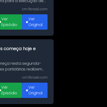
erá para a execução de
cm7brasil.com
Ver
Ver
Episódio
Original
as começa hoje e
Começa nesta segunda-
es partidárias realizem
cm7brasil.com
Ver
Ver
Episódio
Original