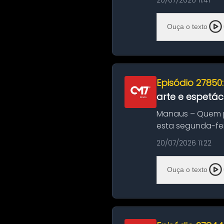
20/07/2026 11:41
Ouça o texto
Episódio 27850
arte e espetác
Manaus – Quem pr
esta segunda-fei
história das ...
20/07/2026 11:22
Ouça o texto