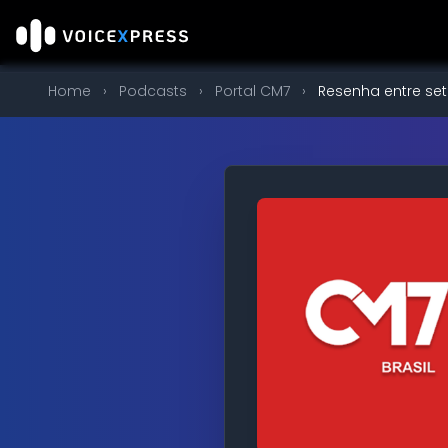
Home
›
Podcasts
›
Portal CM7
›
Resenha entre se