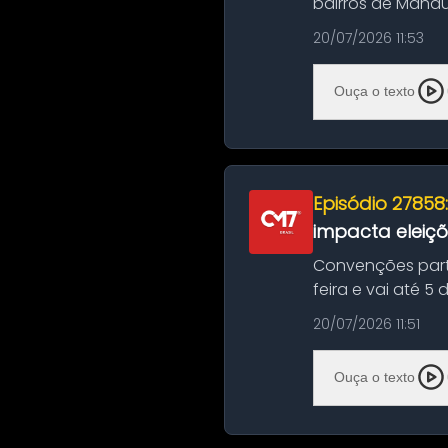
bairros de Manau
serviços de manut
20/07/2026 11:53
Ouça o texto
Episódio 27858
impacta eleiç
Convenções part
feira e vai até 5
suas convençõ...
20/07/2026 11:51
Ouça o texto