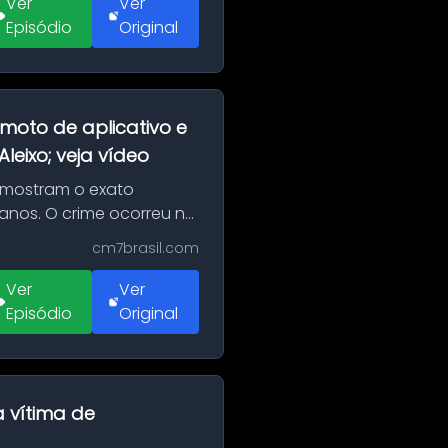
Ver
Ver
Episódio
Original
moto de aplicativo e
eixo; veja vídeo
 mostram o exato
 anos. O crime ocorreu na
cm7brasil.com
Ver
Ver
Episódio
Original
a vítima de