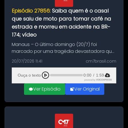
Episódio 27856:
Saiba quem é o casal
que saiu de moto para tomar café na
estrada e morreu em acidente na BR-
174; vídeo
Manaus – O último domingo (20/7) foi
marcado por uma tragédia devastadora que
resultou na morte precoce de dois jovens na
20/07/2026 11:41
cm7brasil.com
BR-174, na zona rural de Manaus. Um passeio
com destino a um típico café regio...
Ouça o texto
0:00
/
1:59
powered by
VOICEXPRESS
Ver Episódio
Ver Original