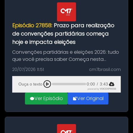
Episódio 27858:
Prazo para realização
de convenções partidárias começa
hoje e impacta eleições
Convenções partidárias e eleições 2026: tudo
que você precisa saber Começa nesta
segunda-feira e vai até 5 de agosto o prazo
20/07/2026 11:51
cm7brasil.com
para que partidos políticos e federações
partidárias realizem suas convençõ...
Ouça o texto
0:00
/
3:43
powered by
VOICEXPRESS
Ver Episódio
Ver Original