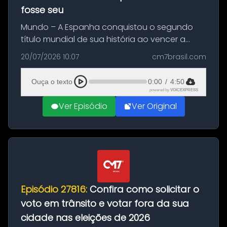
fosse seu
Mundo – A Espanha conquistou o segundo
título mundial de sua história ao vencer a
Argentina por 1 a 0, neste domingo (19), na
20/07/2026 10:07
cm7brasil.com
decisão da Copa do Mundo de 2026. Depois
de um duelo sem gols durante o te...
Ouça o texto
0:00
/
4:50
powered by
VOICEXPRESS
Ver Episódio
Ver Original
Episódio 27816:
Confira como solicitar o
voto em trânsito e votar fora da sua
cidade nas eleições de 2026