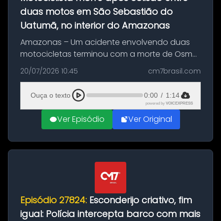
duas motos em São Sebastião do
Uatumã, no interior do Amazonas
Amazonas – Um acidente envolvendo duas
motocicletas terminou com a morte de Osmar
Figueiredo de Souza, de 38 anos, no município
20/07/2026 10:45
cm7brasil.com
de São Sebastião do Uatumã, no interior do
Amazonas. A colisão ocorreu n...
Ouça o texto
0:00
/
1:14
powered by
VOICEXPRESS
Ver Episódio
Ver Original
Episódio 27824:
Esconderijo criativo, fim
igual: Polícia intercepta barco com mais