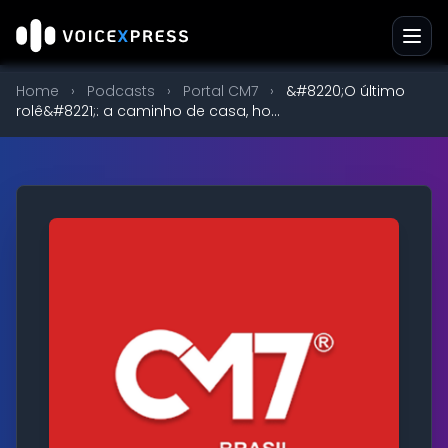
Home
›
Podcasts
›
Portal CM7
›
&#8220;O último
rolê&#8221;: a caminho de casa, ho...