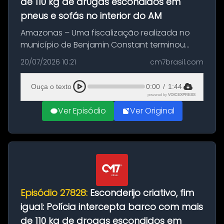
de 110 kg de dr0gas escondidos em
pneus e sofás no interior do AM
Amazonas – Uma fiscalização realizada no
município de Benjamin Constant terminou
com a apreensão de aproximadamente 115
20/07/2026 10:21
cm7brasil.com
quilos de entorpecentes em uma
embarcação atracada no porto da cidade. O
Ouça o texto
0:00
/
1:44
materia...
powered by
VOICEXPRESS
Ver Episódio
Ver Original
Episódio 27828:
Esconderijo criativo, fim
igual: Polícia intercepta barco com mais
de 110 kg de drogas escondidos em