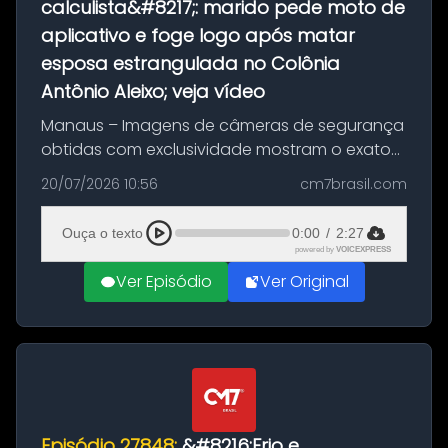
calculista&#8217;: marido pede moto de
aplicativo e foge logo após matar
esposa estrangulada no Colônia
Antônio Aleixo; veja vídeo
Manaus – Imagens de câmeras de segurança
obtidas com exclusividade mostram o exato
momento da fuga do principal suspeito da
20/07/2026 10:56
cm7brasil.com
morte de Larissa Araújo, de 28 anos. O crime
ocorreu na noite deste último d...
Ouça o texto
0:00
/
2:27
powered by
VOICEXPRESS
Ver Episódio
Ver Original
Episódio 27848:
&#8216;Frio e