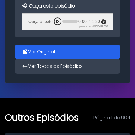
🎧 Ouça este episódio
Ouça o texto
0:00
/
1:30
powered by
VOICEXPRESS
Ver Original
Ver Todos os Episódios
Outros Episódios
Página 1 de 904