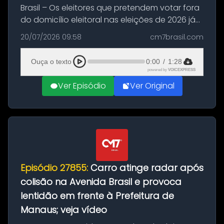
Brasil – Os eleitores que pretendem votar fora
do domicílio eleitoral nas eleições de 2026 já
podem solicitar o voto em trânsito a partir
20/07/2026 09:58
cm7brasil.com
desta segunda-feira (20). O pedido pode ser
feito até 20 de ag...
Ouça o texto
0:00
/
1:28
powered by
VOICEXPRESS
Ver Episódio
Ver Original
Episódio 27855:
Carro atinge radar após
colisão na Avenida Brasil e provoca
lentidão em frente à Prefeitura de
Manaus; veja vídeo