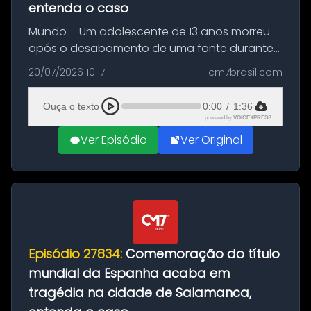
entenda o caso
Mundo – Um adolescente de 13 anos morreu
após o desabamento de uma fonte durante
as comemorações pelo título da Copa do
20/07/2026 10:17
cm7brasil.com
Mundo conquistado pela Espanha, em
Ciudad Rodrigo, na província de Salamanca,
Ouça o texto
0:00
/
1:36
no...
powered by
VOICEXPRESS
Ver Episódio
Ver Original
Episódio 27834:
Comemoração do título
mundial da Espanha acaba em
tragédia na cidade de Salamanca,