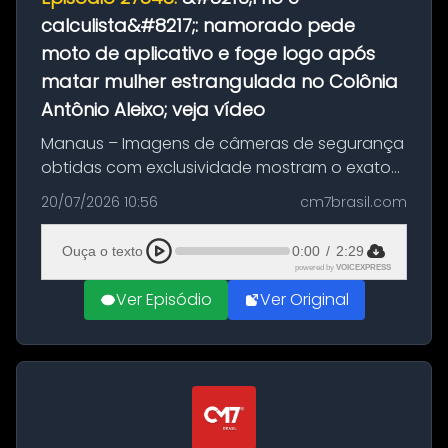
calculista&#8217;: namorado pede
moto de aplicativo e foge logo após
matar mulher estrangulada no Colônia
Antônio Aleixo; veja vídeo
Manaus – Imagens de câmeras de segurança
obtidas com exclusividade mostram o exato
momento da fuga do principal suspeito da
20/07/2026 10:56
cm7brasil.com
morte de Larissa Araújo, de 28 anos. O crime
ocorreu na noite deste último d...
Ouça o texto
0:00
/
2:29
powered by
VOICEXPRESS
Ver Episódio
Ver Original