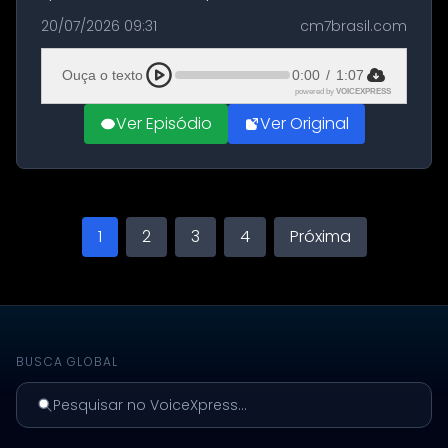
militares dos Estados Unidos estacionadas no
20/07/2026 09:31
cm7brasil.com
Aeroporto de Aqaba, na Jordânia, durante a
21ª fase da Operação Nasr 2. A...
Ouça o texto
0:00
/
1:07
powered by
VOICEXPRESS
Ver Episódio
Ver Original
1
2
3
4
Próxima
BUSCA GLOBAL
Pesquisar no VoiceXpress...