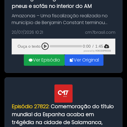
pneus e sofás no interior do AM
Amazonas – Uma fiscalização realizada no
município de Benjamin Constant terminou
com a apreensão de aproximadamente 115
20/07/2026 10:21
cm7brasil.com
quilos de entorpecentes em uma
embarcação atracada no porto da cidade. O
Ouça o texto
0:00
/
1:45
materia...
powered by
VOICEXPRESS
Ver Episódio
Ver Original
Episódio 27822:
Comemoração do título
mundial da Espanha acaba em
tr4gédia na cidade de Salamanca,