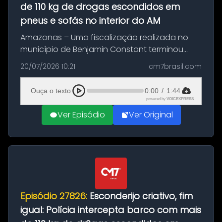
de 110 kg de drogas escondidos em
pneus e sofás no interior do AM
Amazonas – Uma fiscalização realizada no
município de Benjamin Constant terminou
com a apreensão de aproximadamente 115
20/07/2026 10:21
cm7brasil.com
quilos de entorpecentes em uma
embarcação atracada no porto da cidade. O
Ouça o texto
0:00
/
1:44
materia...
powered by
VOICEXPRESS
Ver Episódio
Ver Original
Episódio 27826:
Esconderijo criativo, fim
igual: Polícia intercepta barco com mais