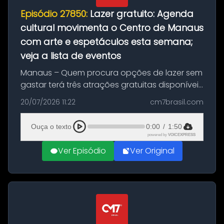
Episódio 27850:
Lazer gratuito: Agenda
cultural movimenta o Centro de Manaus
com arte e espetáculos esta semana;
veja a lista de eventos
Manaus – Quem procura opções de lazer sem
gastar terá três atrações gratuitas disponíveis
entre esta segunda-feira (20) e quinta-feira
20/07/2026 11:22
cm7brasil.com
(23). A programação inclui uma exposição
dedicada à história das ...
Ouça o texto
0:00
/
1:50
powered by
VOICEXPRESS
Ver Episódio
Ver Original