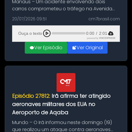
Manaus – Um acidente envolvendo dois
carros comprometeu o tráfego na Avenida
Brasil durante a manhã desta segunda-feira
20/07/2026 09:51
cm7brasil.com
(20), em frente ao complexo da Prefeitura de
Manaus, na Zona Oeste. A batida ter...
Ouça o texto
0:00
/
2:01
powered by
VOICEXPRESS
Ver Episódio
Ver Original
Episódio 27812:
Irã afirma ter atingido
aeronaves militares dos EUA no
Aeroporto de Aqaba
Mundo – O Irã informou neste domingo (19)
que realizou um ataque contra aeronaves