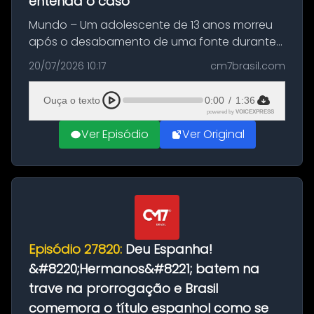
entenda o caso
Mundo – Um adolescente de 13 anos morreu
após o desabamento de uma fonte durante
as comemorações pelo título da Copa do
20/07/2026 10:17
cm7brasil.com
Mundo conquistado pela Espanha, em
Ciudad Rodrigo, na província de Salamanca,
Ouça o texto
0:00
/
1:36
no...
powered by
VOICEXPRESS
Ver Episódio
Ver Original
Episódio 27820:
Deu Espanha!
&#8220;Hermanos&#8221; batem na
trave na prorrogação e Brasil
comemora o título espanhol como se