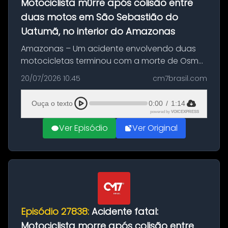
Motociclista m0rre após colisão entre
duas motos em São Sebastião do
Uatumã, no interior do Amazonas
Amazonas – Um acidente envolvendo duas
motocicletas terminou com a morte de Osmar
Figueiredo de Souza, de 38 anos, no município
20/07/2026 10:45
cm7brasil.com
de São Sebastião do Uatumã, no interior do
Amazonas. A colisão ocorreu n...
Ouça o texto
0:00
/
1:14
powered by
VOICEXPRESS
Ver Episódio
Ver Original
Episódio 27838:
Acidente fatal:
Motociclista morre após colisão entre