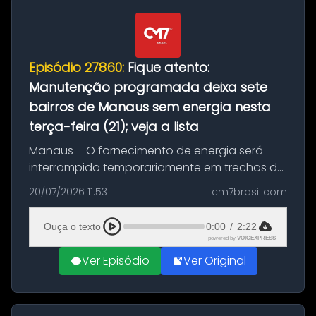
Episódio 27860:
Fique atento:
Manutenção programada deixa sete
bairros de Manaus sem energia nesta
terça-feira (21); veja a lista
Manaus – O fornecimento de energia será
interrompido temporariamente em trechos de
sete bairros de Manaus nesta terça-feira (21).
20/07/2026 11:53
cm7brasil.com
A suspensão programada ocorrerá para a
execução de serviços de manuten...
Ouça o texto
0:00
/
2:22
powered by
VOICEXPRESS
Ver Episódio
Ver Original