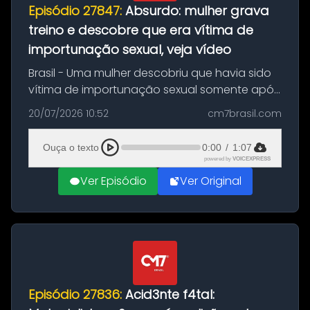
Episódio 27847:
Absurdo: mulher grava
treino e descobre que era vítima de
importunação sexual, veja vídeo
Brasil - Uma mulher descobriu que havia sido
vítima de importunação sexual somente após
assistir a um vídeo que gravou enquanto
20/07/2026 10:52
cm7brasil.com
treinava na academia de um condomínio em
Feira de Santana, na Bahia. O c...
Ouça o texto
0:00
/
1:07
powered by
VOICEXPRESS
Ver Episódio
Ver Original
Episódio 27836:
Acid3nte f4tal: