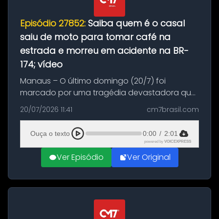
Episódio 27852:
Saiba quem é o casal
saiu de moto para tomar café na
estrada e morreu em acidente na BR-
174; vídeo
Manaus – O último domingo (20/7) foi
marcado por uma tragédia devastadora que
resultou na morte precoce de dois jovens na
20/07/2026 11:41
cm7brasil.com
BR-174, na zona rural de Manaus. Um passeio
com destino a um típico café regio...
Ouça o texto
0:00
/
2:01
powered by
VOICEXPRESS
Ver Episódio
Ver Original