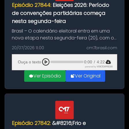
Episódio 27844:
Eleições 2026: Período
de convenções partidárias começa
nesta segunda-feira
Brasil – O calendário eleitoral entra em uma
nova etapa nesta segunda-feira (20), com o
início do período destinado às convenções
20/07/2026 11:00
cm7brasil.com
partidárias. Até 5 de agosto, partidos e
federações poderão oficializa...
Ouça o texto
0:00
/
4:22
powered by
VOICEXPRESS
Ver Episódio
Ver Original
Episódio 27842:
&#8216;Frio e