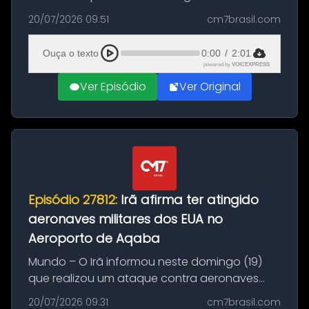
Brasil durante a manhã desta segunda-feira
20/07/2026 09:51
cm7brasil.com
(20), em frente ao complexo da Prefeitura de
Manaus, na Zona Oeste. A batida ter...
Ouça o texto
0:00
/
2:01
powered by
VOICEXPRESS
Ver Episódio
Ver Original
Episódio 27812:
Irã afirma ter atingido
aeronaves militares dos EUA no
Aeroporto de Aqaba
Mundo – O Irã informou neste domingo (19)
que realizou um ataque contra aeronaves
militares dos Estados Unidos estacionadas no
20/07/2026 09:31
cm7brasil.com