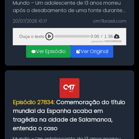
Mundo – Um adolescente de 13 anos morreu
após o desabamento de uma fonte durante
as comemorações pelo título da Copa do
20/07/2026 10:17
cm7brasil.com
Mundo conquistado pela Espanha, em
Ciudad Rodrigo, na província de Salamanca,
Ouça o texto
0:00
/
1:36
no...
powered by
VOICEXPRESS
Ver Episódio
Ver Original
Episódio 27834:
Comemoração do título
mundial da Espanha acaba em
tragédia na cidade de Salamanca,
entenda o caso
Mundo – Um adolescente de 13 anos morreu