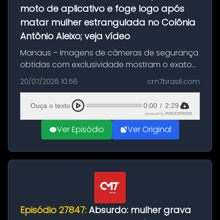
moto de aplicativo e foge logo após
matar mulher estrangulada no Colônia
Antônio Aleixo; veja vídeo
Manaus – Imagens de câmeras de segurança
obtidas com exclusividade mostram o exato
momento da fuga do principal suspeito da
20/07/2026 10:56
cm7brasil.com
morte de Larissa Araújo, de 28 anos. O crime
ocorreu na noite deste último d...
Ouça o texto
0:00
/
2:29
powered by
VOICEXPRESS
Ver Episódio
Ver Original
Episódio 27847:
Absurdo: mulher grava