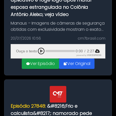
esposa estrangulada no Colônia
Antônio Aleixo; veja vídeo
Manaus – Imagens de câmeras de segurança
obtidas com exclusividade mostram o exato
momento da fuga do principal suspeito da
20/07/2026 10:56
cm7brasil.com
morte de Larissa Araújo, de 28 anos. O crime
ocorreu na noite deste último d...
Ouça o texto
0:00
/
2:27
powered by
VOICEXPRESS
Ver Episódio
Ver Original
Episódio 27848:
&#8216;Frio e
calculista&#8217;: namorado pede