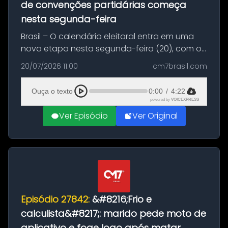
de convenções partidárias começa
nesta segunda-feira
Brasil – O calendário eleitoral entra em uma
nova etapa nesta segunda-feira (20), com o
início do período destinado às convenções
20/07/2026 11:00
cm7brasil.com
partidárias. Até 5 de agosto, partidos e
federações poderão oficializa...
Ouça o texto
0:00
/
4:22
powered by
VOICEXPRESS
Ver Episódio
Ver Original
Episódio 27842:
&#8216;Frio e
calculista&#8217;: marido pede moto de
aplicativo e foge logo após matar