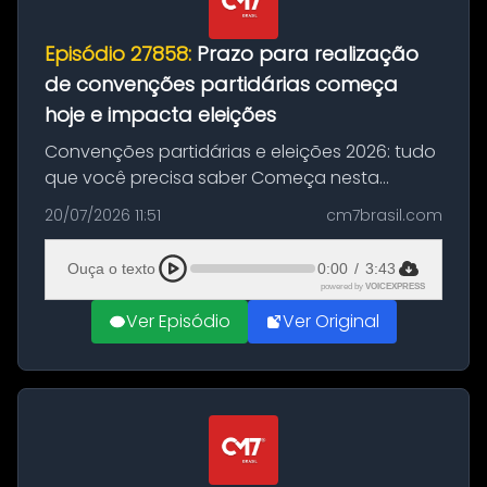
Episódio 27858:
Prazo para realização
de convenções partidárias começa
hoje e impacta eleições
Convenções partidárias e eleições 2026: tudo
que você precisa saber Começa nesta
segunda-feira e vai até 5 de agosto o prazo
20/07/2026 11:51
cm7brasil.com
para que partidos políticos e federações
partidárias realizem suas convençõ...
Ouça o texto
0:00
/
3:43
powered by
VOICEXPRESS
Ver Episódio
Ver Original