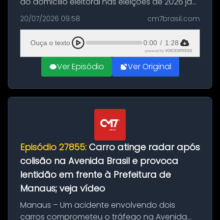
do domicílio eleitoral nas eleições de 2026 já
podem solicitar o voto em trânsito a partir
20/07/2026 09:58
cm7brasil.com
desta segunda-feira (20). O pedido pode ser
feito até 20 de ag...
Ouça o texto
0:00
/
1:28
powered by
VOICEXPRESS
Ver Episódio
Ver Original
Episódio 27855:
Carro atinge radar após
colisão na Avenida Brasil e provoca
lentidão em frente à Prefeitura de
Manaus; veja vídeo
Manaus – Um acidente envolvendo dois
carros comprometeu o tráfego na Avenida