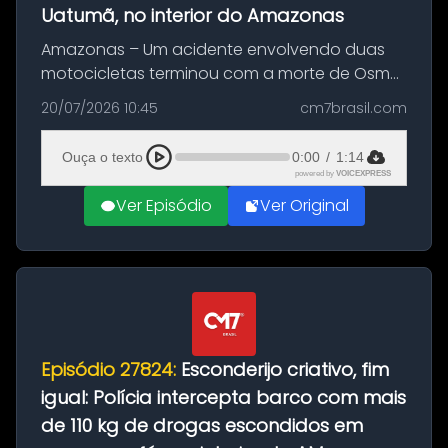
Uatumã, no interior do Amazonas
Amazonas – Um acidente envolvendo duas
motocicletas terminou com a morte de Osmar
Figueiredo de Souza, de 38 anos, no município
20/07/2026 10:45
cm7brasil.com
de São Sebastião do Uatumã, no interior do
Amazonas. A colisão ocorreu n...
Ouça o texto
0:00
/
1:14
powered by
VOICEXPRESS
Ver Episódio
Ver Original
Episódio 27824:
Esconderijo criativo, fim
igual: Polícia intercepta barco com mais
de 110 kg de drogas escondidos em