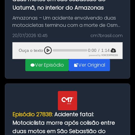
Uatumã, no interior do Amazonas
Amazonas – Um acidente envolvendo duas
motocicletas terminou com a morte de Osmar
Figueiredo de Souza, de 38 anos, no município
20/07/2026 10:45
cm7brasil.com
de São Sebastião do Uatumã, no interior do
Amazonas. A colisão ocorreu n...
Ouça o texto
0:00
/
1:14
powered by
VOICEXPRESS
Ver Episódio
Ver Original
Episódio 27838:
Acidente fatal:
Motociclista morre após colisão entre
duas motos em São Sebastião do