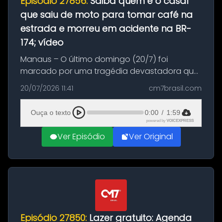
Episódio 27856:
Saiba quem é o casal
que saiu de moto para tomar café na
estrada e morreu em acidente na BR-
174; vídeo
Manaus – O último domingo (20/7) foi
marcado por uma tragédia devastadora que
resultou na morte precoce de dois jovens na
20/07/2026 11:41
cm7brasil.com
BR-174, na zona rural de Manaus. Um passeio
com destino a um típico café regio...
Ouça o texto
0:00
/
1:59
powered by
VOICEXPRESS
Ver Episódio
Ver Original
Episódio 27850:
Lazer gratuito: Agenda