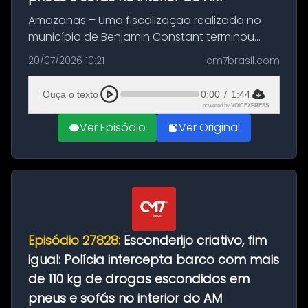
Amazonas – Uma fiscalização realizada no
município de Benjamin Constant terminou
com a apreensão de aproximadamente 115
20/07/2026 10:21
cm7brasil.com
quilos de entorpecentes em uma
embarcação atracada no porto da cidade. O
Ouça o texto
0:00
/
1:44
materia...
powered by
VOICEXPRESS
Ver Episódio
Ver Original
Episódio 27828:
Esconderijo criativo, fim
igual: Polícia intercepta barco com mais
de 110 kg de drogas escondidos em
pneus e sofás no interior do AM