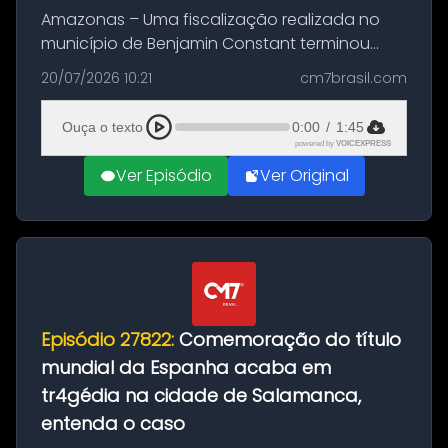
Amazonas – Uma fiscalização realizada no
município de Benjamin Constant terminou
com a apreensão de aproximadamente 115
20/07/2026 10:21
cm7brasil.com
quilos de entorpecentes em uma
embarcação atracada no porto da cidade. O
Ouça o texto
0:00
/
1:45
materia...
powered by
VOICEXPRESS
Ver Episódio
Ver Original
Episódio 27822:
Comemoração do título
mundial da Espanha acaba em
tr4gédia na cidade de Salamanca,
entenda o caso