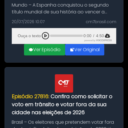
Mundo – A Espanha conquistou o segundo
título mundial de sua história ao vencer a
Argentina por 1 a 0, neste domingo (19), na
20/07/2026 10:07
cm7brasil.com
decisão da Copa do Mundo de 2026. Depois
de um duelo sem gols durante o te...
Ouça o texto
0:00
/
4:50
powered by
VOICEXPRESS
Ver Episódio
Ver Original
Episódio 27816:
Confira como solicitar o
voto em trânsito e votar fora da sua
cidade nas eleições de 2026
Brasil – Os eleitores que pretendem votar fora