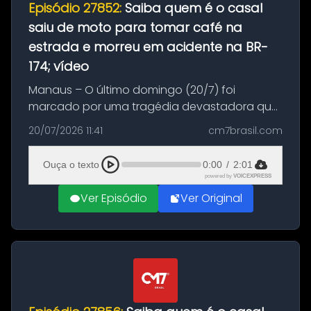
Episódio 27852:
Saiba quem é o casal
saiu de moto para tomar café na
estrada e morreu em acidente na BR-
174; vídeo
Manaus – O último domingo (20/7) foi
marcado por uma tragédia devastadora que
resultou na morte precoce de dois jovens na
20/07/2026 11:41
cm7brasil.com
BR-174, na zona rural de Manaus. Um passeio
com destino a um típico café regio...
Ouça o texto
0:00
/
2:01
powered by
VOICEXPRESS
Ver Episódio
Ver Original