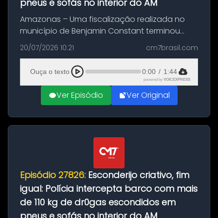
pneus e sofás no interior do AM
Amazonas – Uma fiscalização realizada no
município de Benjamin Constant terminou
com a apreensão de aproximadamente 115
20/07/2026 10:21
cm7brasil.com
quilos de entorpecentes em uma
embarcação atracada no porto da cidade. O
Ouça o texto
0:00
/
1:44
materia...
powered by
VOICEXPRESS
Ver Episódio
Ver Original
Episódio 27826:
Esconderijo criativo, fim
igual: Polícia intercepta barco com mais
de 110 kg de dr0gas escondidos em
pneus e sofás no interior do AM