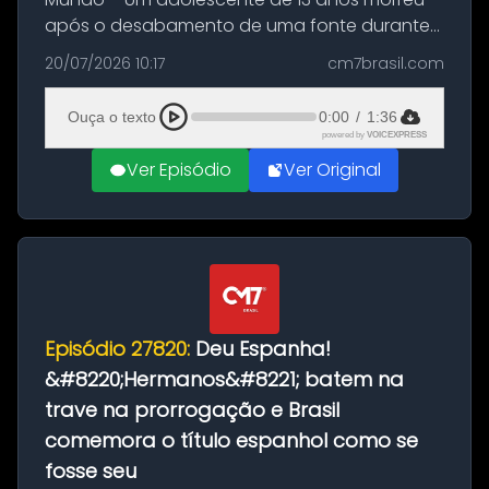
após o desabamento de uma fonte durante
as comemorações pelo título da Copa do
20/07/2026 10:17
cm7brasil.com
Mundo conquistado pela Espanha, em
Ciudad Rodrigo, na província de Salamanca,
Ouça o texto
0:00
/
1:36
no...
powered by
VOICEXPRESS
Ver Episódio
Ver Original
Episódio 27820:
Deu Espanha!
&#8220;Hermanos&#8221; batem na
trave na prorrogação e Brasil
comemora o título espanhol como se
fosse seu