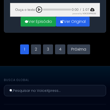
Aeroporto de Aqaba, na Jordânia, durante a
21ª fase da Operação Nasr 2. A...
Ouça o texto
0:00
/
1:07
powered by
VOICEXPRESS
Ver Episódio
Ver Original
1
2
3
4
Próxima
BUSCA GLOBAL
Pesquisar no VoiceXpress...