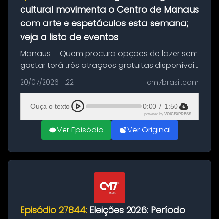
cultural movimenta o Centro de Manaus
com arte e espetáculos esta semana;
veja a lista de eventos
Manaus – Quem procura opções de lazer sem
gastar terá três atrações gratuitas disponíveis
entre esta segunda-feira (20) e quinta-feira
20/07/2026 11:22
cm7brasil.com
(23). A programação inclui uma exposição
dedicada à história das ...
Ouça o texto
0:00
/
1:50
powered by
VOICEXPRESS
Ver Episódio
Ver Original
Episódio 27844:
Eleições 2026: Período