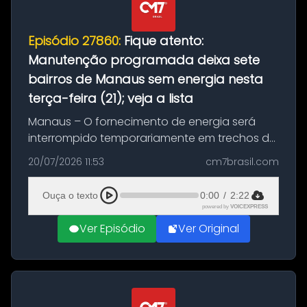
Episódio 27860:
Fique atento:
Manutenção programada deixa sete
bairros de Manaus sem energia nesta
terça-feira (21); veja a lista
Manaus – O fornecimento de energia será
interrompido temporariamente em trechos de
sete bairros de Manaus nesta terça-feira (21).
20/07/2026 11:53
cm7brasil.com
A suspensão programada ocorrerá para a
execução de serviços de manuten...
Ouça o texto
0:00
/
2:22
powered by
VOICEXPRESS
Ver Episódio
Ver Original