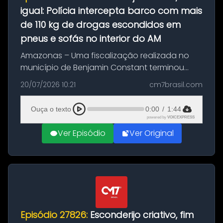
igual: Polícia intercepta barco com mais
de 110 kg de drogas escondidos em
pneus e sofás no interior do AM
Amazonas – Uma fiscalização realizada no
município de Benjamin Constant terminou
com a apreensão de aproximadamente 115
20/07/2026 10:21
cm7brasil.com
quilos de entorpecentes em uma
embarcação atracada no porto da cidade. O
Ouça o texto
0:00
/
1:44
materia...
powered by
VOICEXPRESS
Ver Episódio
Ver Original
Episódio 27826:
Esconderijo criativo, fim