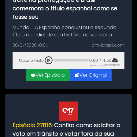
comemora o título espanhol como se
fosse seu
Mundo – A Espanha conquistou o segundo
título mundial de sua história ao vencer a
Argentina por 1 a 0, neste domingo (19), na
20/07/2026 10:07
cm7brasil.com
decisão da Copa do Mundo de 2026. Depois
de um duelo sem gols durante o te...
Ouça o texto
0:00
/
4:50
powered by
VOICEXPRESS
Ver Episódio
Ver Original
Episódio 27816:
Confira como solicitar o
voto em trânsito e votar fora da sua