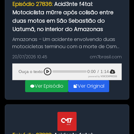
Episódio 27836:
Acid3nte f4tal:
Motociclista m0rre após colisão entre
duas motos em São Sebastião do
Uatumã, no interior do Amazonas
Amazonas – Um acidente envolvendo duas
motocicletas terminou com a morte de Osmar
Figueiredo de Souza, de 38 anos, no município
20/07/2026 10:45
cm7brasil.com
de São Sebastião do Uatumã, no interior do
Amazonas. A colisão ocorreu n...
Ouça o texto
0:00
/
1:14
powered by
VOICEXPRESS
Ver Episódio
Ver Original