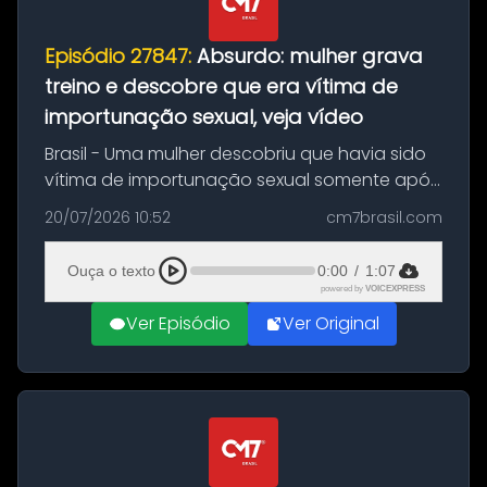
Episódio 27847:
Absurdo: mulher grava
treino e descobre que era vítima de
importunação sexual, veja vídeo
Brasil - Uma mulher descobriu que havia sido
vítima de importunação sexual somente após
assistir a um vídeo que gravou enquanto
20/07/2026 10:52
cm7brasil.com
treinava na academia de um condomínio em
Feira de Santana, na Bahia. O c...
Ouça o texto
0:00
/
1:07
powered by
VOICEXPRESS
Ver Episódio
Ver Original