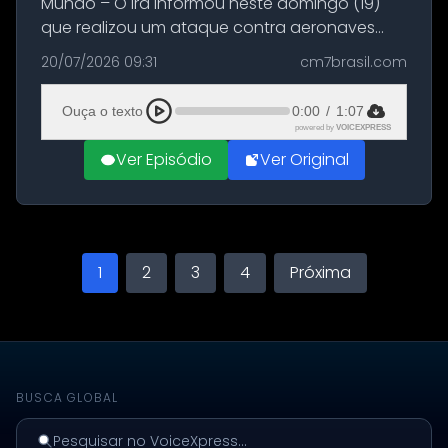
Mundo – O Irã informou neste domingo (19)
que realizou um ataque contra aeronaves
militares dos Estados Unidos estacionadas no
20/07/2026 09:31
cm7brasil.com
Aeroporto de Aqaba, na Jordânia, durante a
21ª fase da Operação Nasr 2. A...
Ouça o texto
0:00
/
1:07
powered by
VOICEXPRESS
Ver Episódio
Ver Original
1
2
3
4
Próxima
BUSCA GLOBAL
Pesquisar no VoiceXpress...