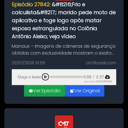
Episódio 27842:
&#8216;Frio e
calculista&#8217;: marido pede moto de
aplicativo e foge logo após matar
esposa estrangulada no Colônia
Antônio Aleixo; veja vídeo
Manaus – Imagens de câmeras de segurança
obtidas com exclusividade mostram o exato
momento da fuga do principal suspeito da
20/07/2026 10:56
cm7brasil.com
morte de Larissa Araújo, de 28 anos. O crime
ocorreu na noite deste último d...
Ouça o texto
0:00
/
2:27
powered by
VOICEXPRESS
Ver Episódio
Ver Original