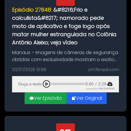
Episódio 27848:
&#8216;Frio e
calculista&#8217;: namorado pede
moto de aplicativo e foge logo após
matar mulher estrangulada no Colônia
Antônio Aleixo; veja vídeo
Manaus – Imagens de câmeras de segurança
obtidas com exclusividade mostram o exato
momento da fuga do principal suspeito da
20/07/2026 10:56
cm7brasil.com
morte de Larissa Araújo, de 28 anos. O crime
ocorreu na noite deste último d...
Ouça o texto
0:00
/
2:29
powered by
VOICEXPRESS
Ver Episódio
Ver Original