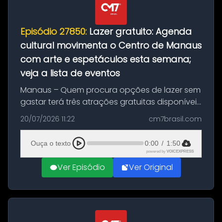
Episódio 27850:
Lazer gratuito: Agenda
cultural movimenta o Centro de Manaus
com arte e espetáculos esta semana;
veja a lista de eventos
Manaus – Quem procura opções de lazer sem
gastar terá três atrações gratuitas disponíveis
entre esta segunda-feira (20) e quinta-feira
20/07/2026 11:22
cm7brasil.com
(23). A programação inclui uma exposição
dedicada à história das ...
Ouça o texto
0:00
/
1:50
powered by
VOICEXPRESS
Ver Episódio
Ver Original