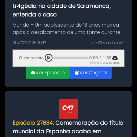
tr4gédia na cidade de Salamanca,
entenda o caso
Mundo – Um adolescente de 13 anos morreu
após o desabamento de uma fonte durante
as comemorações pelo título da Copa do
20/07/2026 10:17
cm7brasil.com
Mundo conquistado pela Espanha, em
Ciudad Rodrigo, na província de Salamanca,
Ouça o texto
0:00
/
1:36
no...
powered by
VOICEXPRESS
Ver Episódio
Ver Original
Episódio 27834:
Comemoração do título
mundial da Espanha acaba em