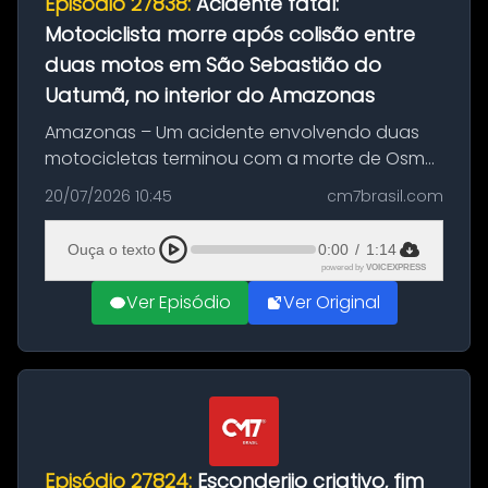
Episódio 27838:
Acidente fatal:
Motociclista morre após colisão entre
duas motos em São Sebastião do
Uatumã, no interior do Amazonas
Amazonas – Um acidente envolvendo duas
motocicletas terminou com a morte de Osmar
Figueiredo de Souza, de 38 anos, no município
20/07/2026 10:45
cm7brasil.com
de São Sebastião do Uatumã, no interior do
Amazonas. A colisão ocorreu n...
Ouça o texto
0:00
/
1:14
powered by
VOICEXPRESS
Ver Episódio
Ver Original
Episódio 27824:
Esconderijo criativo, fim