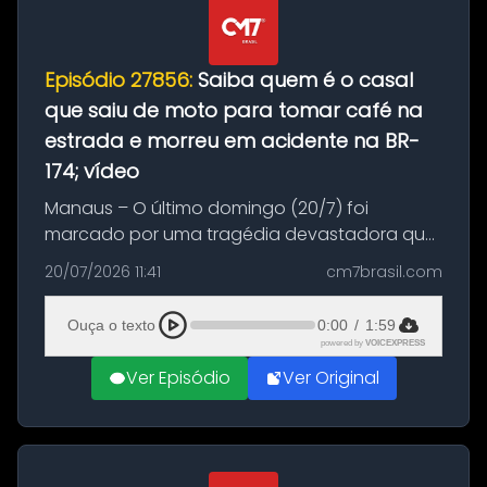
Episódio 27856:
Saiba quem é o casal
que saiu de moto para tomar café na
estrada e morreu em acidente na BR-
174; vídeo
Manaus – O último domingo (20/7) foi
marcado por uma tragédia devastadora que
resultou na morte precoce de dois jovens na
20/07/2026 11:41
cm7brasil.com
BR-174, na zona rural de Manaus. Um passeio
com destino a um típico café regio...
Ouça o texto
0:00
/
1:59
powered by
VOICEXPRESS
Ver Episódio
Ver Original