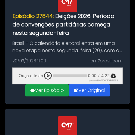
Episódio 27844:
Eleições 2026: Período
de convenções partidárias começa
nesta segunda-feira
Brasil – O calendário eleitoral entra em uma
nova etapa nesta segunda-feira (20), com o
início do período destinado às convenções
20/07/2026 11:00
cm7brasil.com
partidárias. Até 5 de agosto, partidos e
federações poderão oficializa...
Ouça o texto
0:00
/
4:22
powered by
VOICEXPRESS
Ver Episódio
Ver Original