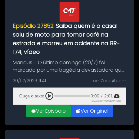
Episódio 27852:
Saiba quem é o casal
saiu de moto para tomar café na
estrada e morreu em acidente na BR-
174; vídeo
Manaus – O último domingo (20/7) foi
marcado por uma tragédia devastadora que
resultou na morte precoce de dois jovens na
20/07/2026 11:41
cm7brasil.com
BR-174, na zona rural de Manaus. Um passeio
com destino a um típico café regio...
Ouça o texto
0:00
/
2:01
powered by
VOICEXPRESS
Ver Episódio
Ver Original