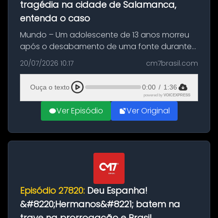
tragédia na cidade de Salamanca,
entenda o caso
Mundo – Um adolescente de 13 anos morreu
após o desabamento de uma fonte durante
as comemorações pelo título da Copa do
20/07/2026 10:17
cm7brasil.com
Mundo conquistado pela Espanha, em
Ciudad Rodrigo, na província de Salamanca,
Ouça o texto
0:00
/
1:36
no...
powered by
VOICEXPRESS
Ver Episódio
Ver Original
Episódio 27820:
Deu Espanha!
&#8220;Hermanos&#8221; batem na
trave na prorrogação e Brasil