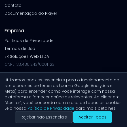
Contato
Documentação do Player
Empresa
Políticas de Privacidade
Termos de Uso
ER Soluções Web LTDA
CNPJ: 33.480.243/0001-23
Utilizamos cookies essenciais para o funcionamento do
site e cookies de terceiros (como Google Analytics e
© 2026 VoiceXpress. Todos os direitos reservados.
Meta) para entender como você interage com nossa
Build: 1779730054
plataforma e fornecer anúncios relevantes. Ao clicar em
"Aceitar", você concorda com o uso de todos os cookies.
Leia nossa
Política de Privacidade
para mais detalhes.
Rejeitar Não Essenciais
Aceitar Todos