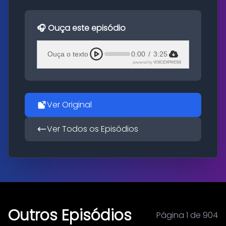
🎧 Ouça este episódio
Ouça o texto
0:00
/
3:25
powered by
VOICEXPRESS
Ver Original
Ver Todos os Episódios
Outros Episódios
Página 1 de 904