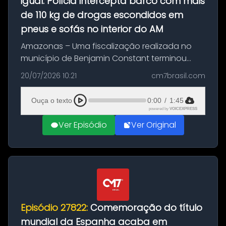
igual: Polícia intercepta barco com mais
de 110 kg de drogas escondidos em
pneus e sofás no interior do AM
Amazonas – Uma fiscalização realizada no
município de Benjamin Constant terminou
com a apreensão de aproximadamente 115
20/07/2026 10:21
cm7brasil.com
quilos de entorpecentes em uma
embarcação atracada no porto da cidade. O
Ouça o texto
0:00
/
1:45
materia...
powered by
VOICEXPRESS
Ver Episódio
Ver Original
Episódio 27822:
Comemoração do título
mundial da Espanha acaba em