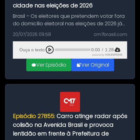
cidade nas eleições de 2026
Brasil – Os eleitores que pretendem votar fora
do domicílio eleitoral nas eleições de 2026 já
podem solicitar o voto em trânsito a partir
20/07/2026 09:58
cm7brasil.com
desta segunda-feira (20). O pedido pode ser
feito até 20 de ag...
Ouça o texto
0:00
/
1:28
powered by
VOICEXPRESS
Ver Episódio
Ver Original
Episódio 27855:
Carro atinge radar após
colisão na Avenida Brasil e provoca
lentidão em frente à Prefeitura de