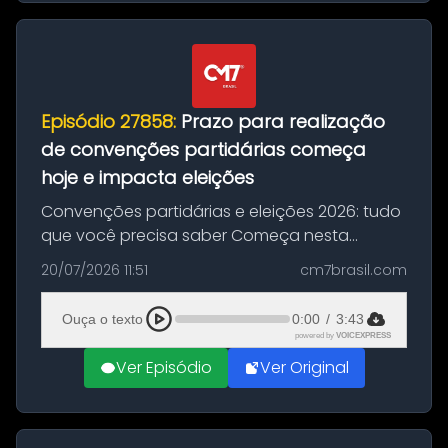
Episódio 27858:
Prazo para realização
de convenções partidárias começa
hoje e impacta eleições
Convenções partidárias e eleições 2026: tudo
que você precisa saber Começa nesta
segunda-feira e vai até 5 de agosto o prazo
20/07/2026 11:51
cm7brasil.com
para que partidos políticos e federações
partidárias realizem suas convençõ...
Ouça o texto
0:00
/
3:43
powered by
VOICEXPRESS
Ver Episódio
Ver Original