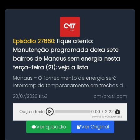
Episódio 27860:
Fique atento:
Manutenção programada deixa sete
bairros de Manaus sem energia nesta
terça-feira (21); veja a lista
Manaus – O fornecimento de energia será
interrompido temporariamente em trechos de
sete bairros de Manaus nesta terça-feira (21).
20/07/2026 11:53
cm7brasil.com
A suspensão programada ocorrerá para a
execução de serviços de manuten...
Ouça o texto
0:00
/
2:22
powered by
VOICEXPRESS
Ver Episódio
Ver Original