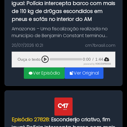
igual: Polícia intercepta barco com mais
de 110 kg de dr0gas escondidos em
pneus e sofás no interior do AM
Amazonas – Uma fiscalização realizada no
município de Benjamin Constant terminou
com a apreensão de aproximadamente 115
20/07/2026 10:21
cm7brasil.com
quilos de entorpecentes em uma
embarcação atracada no porto da cidade. O
Ouça o texto
0:00
/
1:44
materia...
powered by
VOICEXPRESS
Ver Episódio
Ver Original
Episódio 27828:
Esconderijo criativo, fim