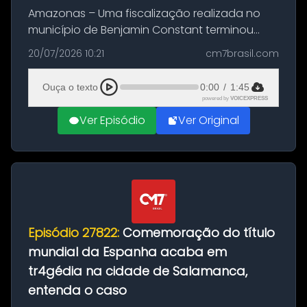
Amazonas – Uma fiscalização realizada no
município de Benjamin Constant terminou
com a apreensão de aproximadamente 115
20/07/2026 10:21
cm7brasil.com
quilos de entorpecentes em uma
embarcação atracada no porto da cidade. O
Ouça o texto
0:00
/
1:45
materia...
powered by
VOICEXPRESS
Ver Episódio
Ver Original
Episódio 27822:
Comemoração do título
mundial da Espanha acaba em
tr4gédia na cidade de Salamanca,
entenda o caso