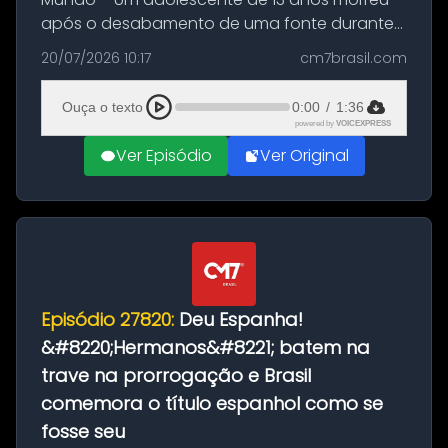
após o desabamento de uma fonte durante
as comemorações pelo título da Copa do
20/07/2026 10:17
cm7brasil.com
Mundo conquistado pela Espanha, em
Ciudad Rodrigo, na província de Salamanca,
Ouça o texto
0:00
/
1:36
no...
powered by
VOICEXPRESS
Ver Episódio
Ver Original
Episódio 27820:
Deu Espanha!
&#8220;Hermanos&#8221; batem na
trave na prorrogação e Brasil
comemora o título espanhol como se
fosse seu