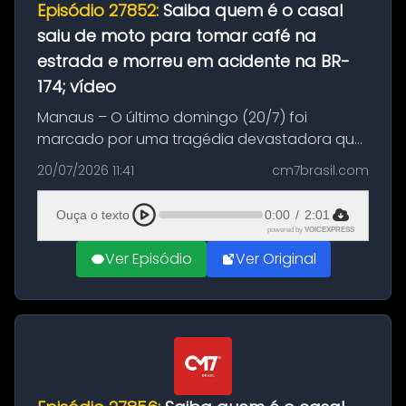
Episódio 27852:
Saiba quem é o casal
saiu de moto para tomar café na
estrada e morreu em acidente na BR-
174; vídeo
Manaus – O último domingo (20/7) foi
marcado por uma tragédia devastadora que
resultou na morte precoce de dois jovens na
20/07/2026 11:41
cm7brasil.com
BR-174, na zona rural de Manaus. Um passeio
com destino a um típico café regio...
Ouça o texto
0:00
/
2:01
powered by
VOICEXPRESS
Ver Episódio
Ver Original