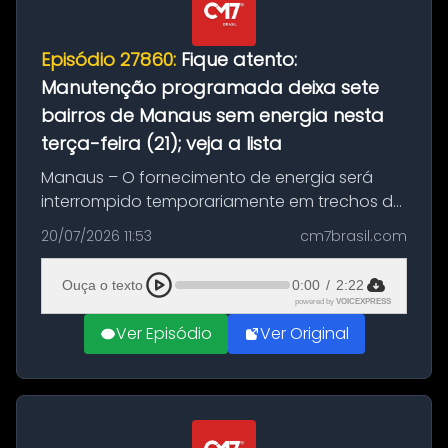
Episódio 27860:
Fique atento:
Manutenção programada deixa sete
bairros de Manaus sem energia nesta
terça-feira (21); veja a lista
Manaus – O fornecimento de energia será
interrompido temporariamente em trechos de
sete bairros de Manaus nesta terça-feira (21).
20/07/2026 11:53
cm7brasil.com
A suspensão programada ocorrerá para a
execução de serviços de manuten...
Ouça o texto
0:00
/
2:22
powered by
VOICEXPRESS
Ver Episódio
Ver Original