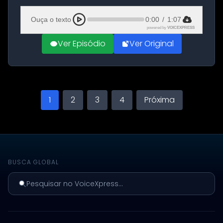
Aeroporto de Aqaba, na Jordânia, durante a
21ª fase da Operação Nasr 2. A...
Ouça o texto
0:00
/
1:07
powered by
VOICEXPRESS
Ver Episódio
Ver Original
1
2
3
4
Próxima
BUSCA GLOBAL
Pesquisar no VoiceXpress...