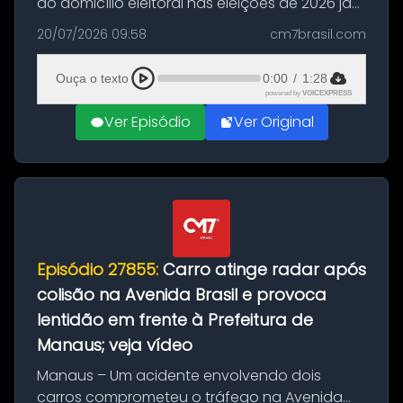
do domicílio eleitoral nas eleições de 2026 já
podem solicitar o voto em trânsito a partir
20/07/2026 09:58
cm7brasil.com
desta segunda-feira (20). O pedido pode ser
feito até 20 de ag...
Ouça o texto
0:00
/
1:28
powered by
VOICEXPRESS
Ver Episódio
Ver Original
Episódio 27855:
Carro atinge radar após
colisão na Avenida Brasil e provoca
lentidão em frente à Prefeitura de
Manaus; veja vídeo
Manaus – Um acidente envolvendo dois
carros comprometeu o tráfego na Avenida