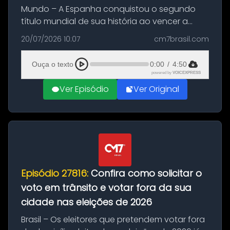
Mundo – A Espanha conquistou o segundo
título mundial de sua história ao vencer a
Argentina por 1 a 0, neste domingo (19), na
20/07/2026 10:07
cm7brasil.com
decisão da Copa do Mundo de 2026. Depois
de um duelo sem gols durante o te...
Ouça o texto
0:00
/
4:50
powered by
VOICEXPRESS
Ver Episódio
Ver Original
Episódio 27816:
Confira como solicitar o
voto em trânsito e votar fora da sua
cidade nas eleições de 2026
Brasil – Os eleitores que pretendem votar fora