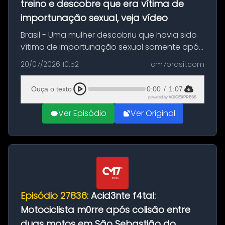
treino e descobre que era vítima de
importunação sexual, veja vídeo
Brasil - Uma mulher descobriu que havia sido
vítima de importunação sexual somente após
assistir a um vídeo que gravou enquanto
20/07/2026 10:52
cm7brasil.com
treinava na academia de um condomínio em
Feira de Santana, na Bahia. O c...
Ouça o texto
0:00
/
1:07
powered by
VOICEXPRESS
Ver Episódio
Ver Original
Episódio 27836:
Acid3nte f4tal:
Motociclista m0rre após colisão entre
duas motos em São Sebastião do