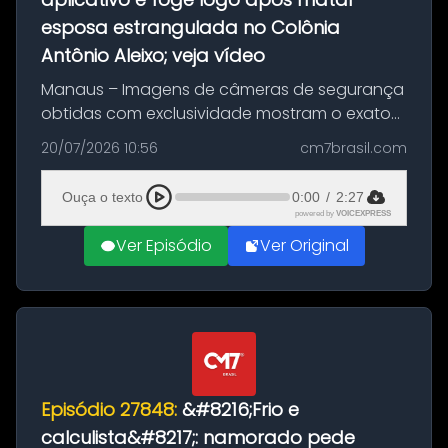
esposa estrangulada no Colônia
Antônio Aleixo; veja vídeo
Manaus – Imagens de câmeras de segurança
obtidas com exclusividade mostram o exato
momento da fuga do principal suspeito da
20/07/2026 10:56
cm7brasil.com
morte de Larissa Araújo, de 28 anos. O crime
ocorreu na noite deste último d...
Ouça o texto
0:00
/
2:27
powered by
VOICEXPRESS
Ver Episódio
Ver Original
Episódio 27848:
&#8216;Frio e
calculista&#8217;: namorado pede