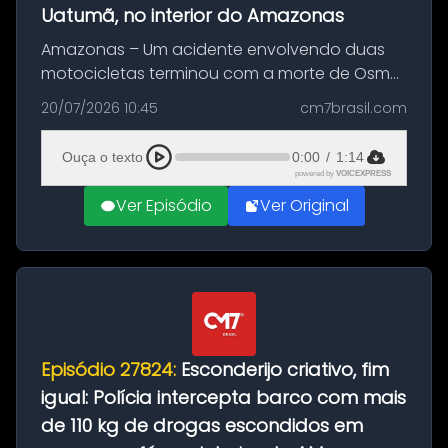
Uatumã, no interior do Amazonas
Amazonas – Um acidente envolvendo duas
motocicletas terminou com a morte de Osmar
Figueiredo de Souza, de 38 anos, no município
20/07/2026 10:45
cm7brasil.com
de São Sebastião do Uatumã, no interior do
Amazonas. A colisão ocorreu n...
Ouça o texto
0:00
/
1:14
powered by
VOICEXPRESS
Ver Episódio
Ver Original
Episódio 27824:
Esconderijo criativo, fim
igual: Polícia intercepta barco com mais
de 110 kg de drogas escondidos em