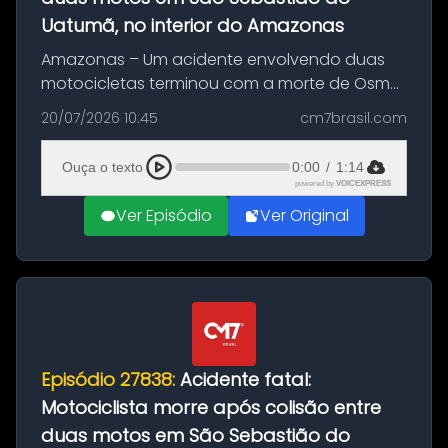
Uatumã, no interior do Amazonas
Amazonas – Um acidente envolvendo duas
motocicletas terminou com a morte de Osmar
Figueiredo de Souza, de 38 anos, no município
20/07/2026 10:45
cm7brasil.com
de São Sebastião do Uatumã, no interior do
Amazonas. A colisão ocorreu n...
Ouça o texto
0:00
/
1:14
powered by
VOICEXPRESS
Ver Episódio
Ver Original
Episódio 27838:
Acidente fatal:
Motociclista morre após colisão entre
duas motos em São Sebastião do