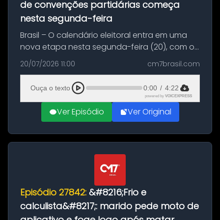
de convenções partidárias começa
nesta segunda-feira
Brasil – O calendário eleitoral entra em uma
nova etapa nesta segunda-feira (20), com o
início do período destinado às convenções
20/07/2026 11:00
cm7brasil.com
partidárias. Até 5 de agosto, partidos e
federações poderão oficializa...
Ouça o texto
0:00
/
4:22
powered by
VOICEXPRESS
Ver Episódio
Ver Original
Episódio 27842:
&#8216;Frio e
calculista&#8217;: marido pede moto de
aplicativo e foge logo após matar