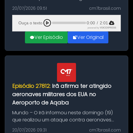
Brasil durante a manhã desta segunda-feira
20/07/2026 09:51
cm7brasil.com
(20), em frente ao complexo da Prefeitura de
Manaus, na Zona Oeste. A batida ter...
Ouça o texto
0:00
/
2:01
powered by
VOICEXPRESS
Ver Episódio
Ver Original
Episódio 27812:
Irã afirma ter atingido
aeronaves militares dos EUA no
Aeroporto de Aqaba
Mundo – O Irã informou neste domingo (19)
que realizou um ataque contra aeronaves
militares dos Estados Unidos estacionadas no
20/07/2026 09:31
cm7brasil.com