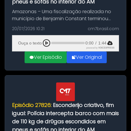
pneus e sofás no interior do AM
Amazonas – Uma fiscalização realizada no
município de Benjamin Constant terminou
com a apreensão de aproximadamente 115
20/07/2026 10:21
cm7brasil.com
quilos de entorpecentes em uma
embarcação atracada no porto da cidade. O
Ouça o texto
0:00
/
1:44
materia...
powered by
VOICEXPRESS
Ver Episódio
Ver Original
Episódio 27826:
Esconderijo criativo, fim
igual: Polícia intercepta barco com mais
de 110 kg de dr0gas escondidos em
pneus e sofás no interior do AM