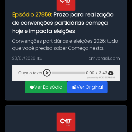
Episódio 27858:
Prazo para realização
de convenções partidárias começa
hoje e impacta eleições
Convenções partidárias e eleições 2026: tudo
que você precisa saber Começa nesta
segunda-feira e vai até 5 de agosto o prazo
20/07/2026 11:51
cm7brasil.com
para que partidos políticos e federações
partidárias realizem suas convençõ...
Ouça o texto
0:00
/
3:43
powered by
VOICEXPRESS
Ver Episódio
Ver Original