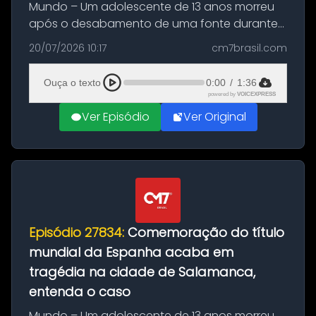
Mundo – Um adolescente de 13 anos morreu
após o desabamento de uma fonte durante
as comemorações pelo título da Copa do
20/07/2026 10:17
cm7brasil.com
Mundo conquistado pela Espanha, em
Ciudad Rodrigo, na província de Salamanca,
Ouça o texto
0:00
/
1:36
no...
powered by
VOICEXPRESS
Ver Episódio
Ver Original
Episódio 27834:
Comemoração do título
mundial da Espanha acaba em
tragédia na cidade de Salamanca,
entenda o caso
Mundo – Um adolescente de 13 anos morreu