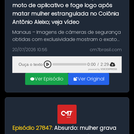
moto de aplicativo e foge logo após
matar mulher estrangulada no Colônia
Antônio Aleixo; veja vídeo
Manaus – Imagens de câmeras de segurança
obtidas com exclusividade mostram o exato
momento da fuga do principal suspeito da
20/07/2026 10:56
cm7brasil.com
morte de Larissa Araújo, de 28 anos. O crime
ocorreu na noite deste último d...
Ouça o texto
0:00
/
2:29
powered by
VOICEXPRESS
Ver Episódio
Ver Original
Episódio 27847:
Absurdo: mulher grava