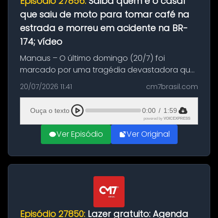
Episódio 27856:
Saiba quem é o casal
que saiu de moto para tomar café na
estrada e morreu em acidente na BR-
174; vídeo
Manaus – O último domingo (20/7) foi
marcado por uma tragédia devastadora que
resultou na morte precoce de dois jovens na
20/07/2026 11:41
cm7brasil.com
BR-174, na zona rural de Manaus. Um passeio
com destino a um típico café regio...
Ouça o texto
0:00
/
1:59
powered by
VOICEXPRESS
Ver Episódio
Ver Original
Episódio 27850:
Lazer gratuito: Agenda