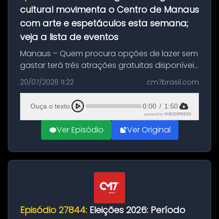
cultural movimenta o Centro de Manaus
com arte e espetáculos esta semana;
veja a lista de eventos
Manaus – Quem procura opções de lazer sem
gastar terá três atrações gratuitas disponíveis
entre esta segunda-feira (20) e quinta-feira
20/07/2026 11:22
cm7brasil.com
(23). A programação inclui uma exposição
dedicada à história das ...
Ouça o texto
0:00
/
1:50
powered by
VOICEXPRESS
Ver Episódio
Ver Original
Episódio 27844:
Eleições 2026: Período