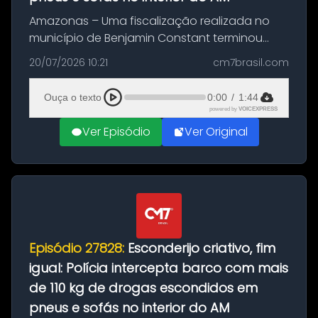
Amazonas – Uma fiscalização realizada no
município de Benjamin Constant terminou
com a apreensão de aproximadamente 115
20/07/2026 10:21
cm7brasil.com
quilos de entorpecentes em uma
embarcação atracada no porto da cidade. O
Ouça o texto
0:00
/
1:44
materia...
powered by
VOICEXPRESS
Ver Episódio
Ver Original
Episódio 27828:
Esconderijo criativo, fim
igual: Polícia intercepta barco com mais
de 110 kg de drogas escondidos em
pneus e sofás no interior do AM