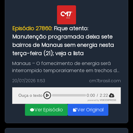
Episódio 27860:
Fique atento:
Manutenção programada deixa sete
bairros de Manaus sem energia nesta
terça-feira (21); veja a lista
Manaus – O fornecimento de energia será
interrompido temporariamente em trechos de
sete bairros de Manaus nesta terça-feira (21).
20/07/2026 11:53
cm7brasil.com
A suspensão programada ocorrerá para a
execução de serviços de manuten...
Ouça o texto
0:00
/
2:22
powered by
VOICEXPRESS
Ver Episódio
Ver Original