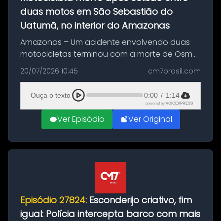
duas motos em São Sebastião do
Uatumã, no interior do Amazonas
Amazonas – Um acidente envolvendo duas
motocicletas terminou com a morte de Osmar
Figueiredo de Souza, de 38 anos, no município
20/07/2026 10:45
cm7brasil.com
de São Sebastião do Uatumã, no interior do
Amazonas. A colisão ocorreu n...
Ouça o texto
0:00
/
1:14
powered by
VOICEXPRESS
Ver Episódio
Ver Original
Episódio 27824:
Esconderijo criativo, fim
igual: Polícia intercepta barco com mais