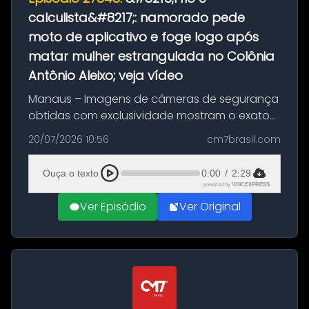
calculista&#8217;: namorado pede
moto de aplicativo e foge logo após
matar mulher estrangulada no Colônia
Antônio Aleixo; veja vídeo
Manaus – Imagens de câmeras de segurança
obtidas com exclusividade mostram o exato
momento da fuga do principal suspeito da
20/07/2026 10:56
cm7brasil.com
morte de Larissa Araújo, de 28 anos. O crime
ocorreu na noite deste último d...
Ouça o texto
0:00
/
2:29
powered by
VOICEXPRESS
Ver Episódio
Ver Original