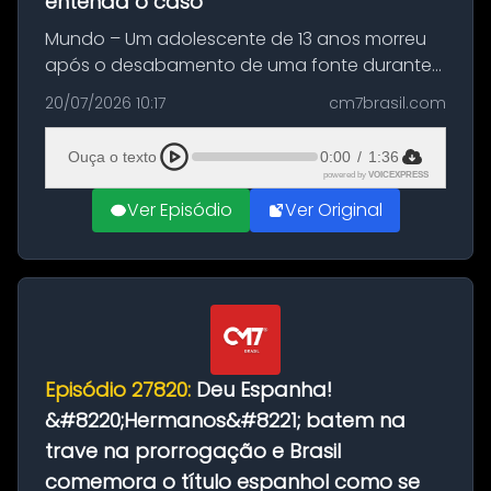
entenda o caso
Mundo – Um adolescente de 13 anos morreu
após o desabamento de uma fonte durante
as comemorações pelo título da Copa do
20/07/2026 10:17
cm7brasil.com
Mundo conquistado pela Espanha, em
Ciudad Rodrigo, na província de Salamanca,
Ouça o texto
0:00
/
1:36
no...
powered by
VOICEXPRESS
Ver Episódio
Ver Original
Episódio 27820:
Deu Espanha!
&#8220;Hermanos&#8221; batem na
trave na prorrogação e Brasil
comemora o título espanhol como se