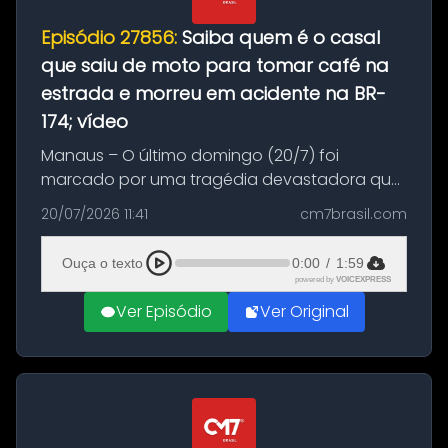
Episódio 27856:
Saiba quem é o casal
que saiu de moto para tomar café na
estrada e morreu em acidente na BR-
174; vídeo
Manaus – O último domingo (20/7) foi
marcado por uma tragédia devastadora que
resultou na morte precoce de dois jovens na
20/07/2026 11:41
cm7brasil.com
BR-174, na zona rural de Manaus. Um passeio
com destino a um típico café regio...
Ouça o texto
0:00
/
1:59
powered by
VOICEXPRESS
Ver Episódio
Ver Original