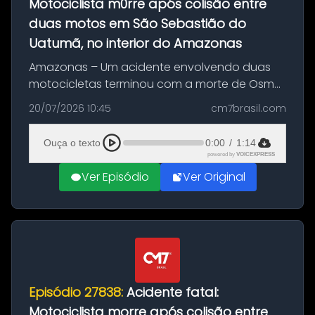
Motociclista m0rre após colisão entre
duas motos em São Sebastião do
Uatumã, no interior do Amazonas
Amazonas – Um acidente envolvendo duas
motocicletas terminou com a morte de Osmar
Figueiredo de Souza, de 38 anos, no município
20/07/2026 10:45
cm7brasil.com
de São Sebastião do Uatumã, no interior do
Amazonas. A colisão ocorreu n...
Ouça o texto
0:00
/
1:14
powered by
VOICEXPRESS
Ver Episódio
Ver Original
Episódio 27838:
Acidente fatal:
Motociclista morre após colisão entre