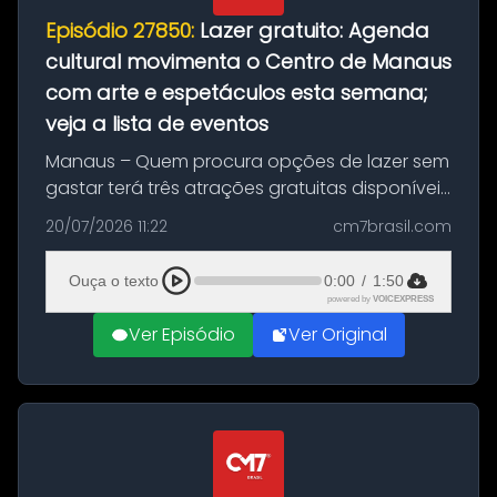
Episódio 27850:
Lazer gratuito: Agenda
cultural movimenta o Centro de Manaus
com arte e espetáculos esta semana;
veja a lista de eventos
Manaus – Quem procura opções de lazer sem
gastar terá três atrações gratuitas disponíveis
entre esta segunda-feira (20) e quinta-feira
20/07/2026 11:22
cm7brasil.com
(23). A programação inclui uma exposição
dedicada à história das ...
Ouça o texto
0:00
/
1:50
powered by
VOICEXPRESS
Ver Episódio
Ver Original