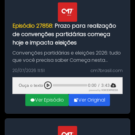
Episódio 27858:
Prazo para realização
de convenções partidárias começa
hoje e impacta eleições
Convenções partidárias e eleições 2026: tudo
que você precisa saber Começa nesta
segunda-feira e vai até 5 de agosto o prazo
20/07/2026 11:51
cm7brasil.com
para que partidos políticos e federações
partidárias realizem suas convençõ...
Ouça o texto
0:00
/
3:43
powered by
VOICEXPRESS
Ver Episódio
Ver Original