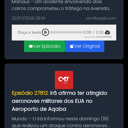
Manaus – Um acidente envolvendo dois
carros comprometeu o tráfego na Avenida
Brasil durante a manhã desta segunda-feira
20/07/2026 09:51
cm7brasil.com
(20), em frente ao complexo da Prefeitura de
Manaus, na Zona Oeste. A batida ter...
Ouça o texto
0:00
/
2:01
powered by
VOICEXPRESS
Ver Episódio
Ver Original
Episódio 27812:
Irã afirma ter atingido
aeronaves militares dos EUA no
Aeroporto de Aqaba
Mundo – O Irã informou neste domingo (19)
que realizou um ataque contra aeronaves