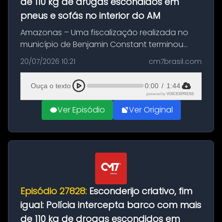
de 110 kg de dr0gas escondidos em
pneus e sofás no interior do AM
Amazonas – Uma fiscalização realizada no
município de Benjamin Constant terminou
com a apreensão de aproximadamente 115
20/07/2026 10:21
cm7brasil.com
quilos de entorpecentes em uma
embarcação atracada no porto da cidade. O
Ouça o texto
0:00
/
1:44
materia...
powered by
VOICEXPRESS
Ver Episódio
Ver Original
Episódio 27828:
Esconderijo criativo, fim
igual: Polícia intercepta barco com mais
de 110 kg de drogas escondidos em