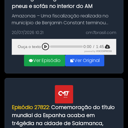
pneus e sofás no interior do AM
Amazonas – Uma fiscalização realizada no
município de Benjamin Constant terminou
com a apreensão de aproximadamente 115
20/07/2026 10:21
cm7brasil.com
quilos de entorpecentes em uma
embarcação atracada no porto da cidade. O
Ouça o texto
0:00
/
1:45
materia...
powered by
VOICEXPRESS
Ver Episódio
Ver Original
Episódio 27822:
Comemoração do título
mundial da Espanha acaba em
tr4gédia na cidade de Salamanca,