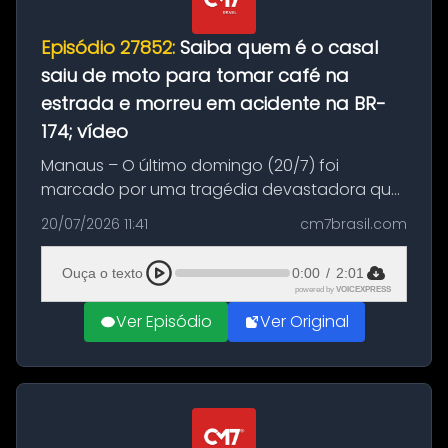
Episódio 27852:
Saiba quem é o casal
saiu de moto para tomar café na
estrada e morreu em acidente na BR-
174; vídeo
Manaus – O último domingo (20/7) foi
marcado por uma tragédia devastadora que
resultou na morte precoce de dois jovens na
20/07/2026 11:41
cm7brasil.com
BR-174, na zona rural de Manaus. Um passeio
com destino a um típico café regio...
Ouça o texto
0:00
/
2:01
powered by
VOICEXPRESS
Ver Episódio
Ver Original