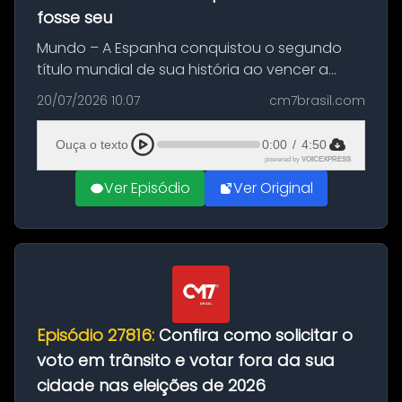
fosse seu
Mundo – A Espanha conquistou o segundo
título mundial de sua história ao vencer a
Argentina por 1 a 0, neste domingo (19), na
20/07/2026 10:07
cm7brasil.com
decisão da Copa do Mundo de 2026. Depois
de um duelo sem gols durante o te...
Ouça o texto
0:00
/
4:50
powered by
VOICEXPRESS
Ver Episódio
Ver Original
Episódio 27816:
Confira como solicitar o
voto em trânsito e votar fora da sua
cidade nas eleições de 2026