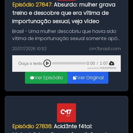
Episódio 27847:
Absurdo: mulher grava
treino e descobre que era vítima de
importunação sexual, veja vídeo
Brasil - Uma mulher descobriu que havia sido
vítima de importunação sexual somente após
assistir a um vídeo que gravou enquanto
20/07/2026 10:52
cm7brasil.com
treinava na academia de um condomínio em
Feira de Santana, na Bahia. O c...
Ouça o texto
0:00
/
1:07
powered by
VOICEXPRESS
Ver Episódio
Ver Original
Episódio 27836:
Acid3nte f4tal: