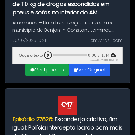
de 110 kg de drogas escondidos em
pneus e sofás no interior do AM
Amazonas – Uma fiscalização realizada no
município de Benjamin Constant terminou
com a apreensão de aproximadamente 115
20/07/2026 10:21
cm7brasil.com
quilos de entorpecentes em uma
embarcação atracada no porto da cidade. O
Ouça o texto
0:00
/
1:44
materia...
powered by
VOICEXPRESS
Ver Episódio
Ver Original
Episódio 27826:
Esconderijo criativo, fim
igual: Polícia intercepta barco com mais