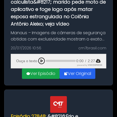
calculista&#8217;: marido pede moto de
aplicativo e foge logo após matar
esposa estrangulada no Colônia
Antônio Aleixo; veja vídeo
Manaus – Imagens de câmeras de segurança
obtidas com exclusividade mostram o exato
momento da fuga do principal suspeito da
20/07/2026 10:56
cm7brasil.com
morte de Larissa Araújo, de 28 anos. O crime
ocorreu na noite deste último d...
Ouça o texto
0:00
/
2:27
powered by
VOICEXPRESS
Ver Episódio
Ver Original
Episódio 27848:
&#8216;Frio e