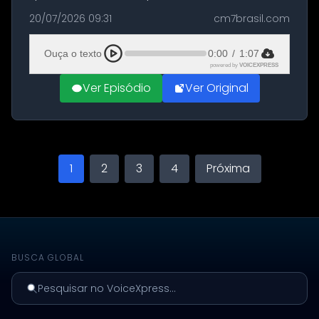
militares dos Estados Unidos estacionadas no
20/07/2026 09:31
cm7brasil.com
Aeroporto de Aqaba, na Jordânia, durante a
21ª fase da Operação Nasr 2. A...
Ouça o texto
0:00
/
1:07
powered by
VOICEXPRESS
Ver Episódio
Ver Original
1
2
3
4
Próxima
BUSCA GLOBAL
Pesquisar no VoiceXpress...