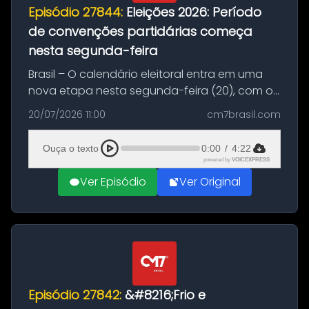
Episódio 27844:
Eleições 2026: Período
de convenções partidárias começa
nesta segunda-feira
Brasil – O calendário eleitoral entra em uma
nova etapa nesta segunda-feira (20), com o
início do período destinado às convenções
20/07/2026 11:00
cm7brasil.com
partidárias. Até 5 de agosto, partidos e
federações poderão oficializa...
Ouça o texto
0:00
/
4:22
powered by
VOICEXPRESS
Ver Episódio
Ver Original
Episódio 27842:
&#8216;Frio e