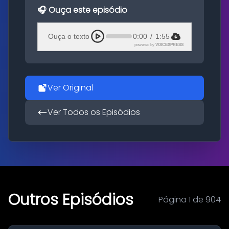
🎧 Ouça este episódio
Ouça o texto
0:00
/
1:55
powered by
VOICEXPRESS
Ver Original
Ver Todos os Episódios
Outros Episódios
Página 1 de 904