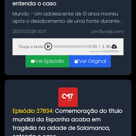
entenda o caso
Mundo – Um adolescente de 13 anos morreu
após o desabamento de uma fonte durante
as comemorações pelo título da Copa do
20/07/2026 10:17
cm7brasil.com
Mundo conquistado pela Espanha, em
Ciudad Rodrigo, na província de Salamanca,
Ouça o texto
0:00
/
1:36
no...
powered by
VOICEXPRESS
Ver Episódio
Ver Original
Episódio 27834:
Comemoração do título
mundial da Espanha acaba em
tragédia na cidade de Salamanca,