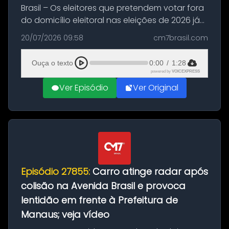
Brasil – Os eleitores que pretendem votar fora
do domicílio eleitoral nas eleições de 2026 já
podem solicitar o voto em trânsito a partir
20/07/2026 09:58
cm7brasil.com
desta segunda-feira (20). O pedido pode ser
feito até 20 de ag...
Ouça o texto
0:00
/
1:28
powered by
VOICEXPRESS
Ver Episódio
Ver Original
Episódio 27855:
Carro atinge radar após
colisão na Avenida Brasil e provoca
lentidão em frente à Prefeitura de
Manaus; veja vídeo