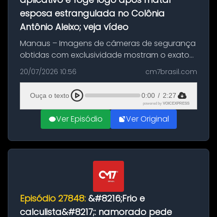
esposa estrangulada no Colônia
Antônio Aleixo; veja vídeo
Manaus – Imagens de câmeras de segurança
obtidas com exclusividade mostram o exato
momento da fuga do principal suspeito da
20/07/2026 10:56
cm7brasil.com
morte de Larissa Araújo, de 28 anos. O crime
ocorreu na noite deste último d...
Ouça o texto
0:00
/
2:27
powered by
VOICEXPRESS
Ver Episódio
Ver Original
Episódio 27848:
&#8216;Frio e
calculista&#8217;: namorado pede