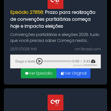
Episódio 27858:
Prazo para realização
de convenções partidárias começa
hoje e impacta eleições
Convenções partidárias e eleições 2026: tudo
que você precisa saber Começa nesta
segunda-feira e vai até 5 de agosto o prazo
20/07/2026 11:51
cm7brasil.com
para que partidos políticos e federações
partidárias realizem suas convençõ...
Ouça o texto
0:00
/
3:43
powered by
VOICEXPRESS
Ver Episódio
Ver Original