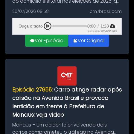
do domicílio eleitoral nas eleições de 2026 já
podem solicitar o voto em trânsito a partir
20/07/2026 09:58
cm7brasil.com
desta segunda-feira (20). O pedido pode ser
feito até 20 de ag...
Ouça o texto
0:00
/
1:28
powered by
VOICEXPRESS
Ver Episódio
Ver Original
Episódio 27855:
Carro atinge radar após
colisão na Avenida Brasil e provoca
lentidão em frente à Prefeitura de
Manaus; veja vídeo
Manaus – Um acidente envolvendo dois
carros comprometeu o tráfego na Avenida