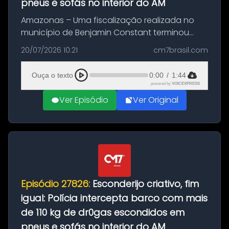
pneus e sofás no interior do AM
Amazonas – Uma fiscalização realizada no
município de Benjamin Constant terminou
com a apreensão de aproximadamente 115
20/07/2026 10:21
cm7brasil.com
quilos de entorpecentes em uma
embarcação atracada no porto da cidade. O
Ouça o texto
0:00
/
1:44
materia...
powered by
VOICEXPRESS
Ver Episódio
Ver Original
Episódio 27826:
Esconderijo criativo, fim
igual: Polícia intercepta barco com mais
de 110 kg de dr0gas escondidos em
pneus e sofás no interior do AM