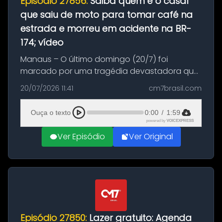
Episódio 27856:
Saiba quem é o casal
que saiu de moto para tomar café na
estrada e morreu em acidente na BR-
174; vídeo
Manaus – O último domingo (20/7) foi
marcado por uma tragédia devastadora que
resultou na morte precoce de dois jovens na
20/07/2026 11:41
cm7brasil.com
BR-174, na zona rural de Manaus. Um passeio
com destino a um típico café regio...
Ouça o texto
0:00
/
1:59
powered by
VOICEXPRESS
Ver Episódio
Ver Original
Episódio 27850:
Lazer gratuito: Agenda