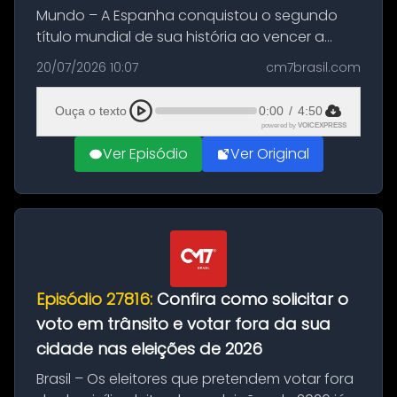
Mundo – A Espanha conquistou o segundo
título mundial de sua história ao vencer a
Argentina por 1 a 0, neste domingo (19), na
20/07/2026 10:07
cm7brasil.com
decisão da Copa do Mundo de 2026. Depois
de um duelo sem gols durante o te...
Ouça o texto
0:00
/
4:50
powered by
VOICEXPRESS
Ver Episódio
Ver Original
Episódio 27816:
Confira como solicitar o
voto em trânsito e votar fora da sua
cidade nas eleições de 2026
Brasil – Os eleitores que pretendem votar fora