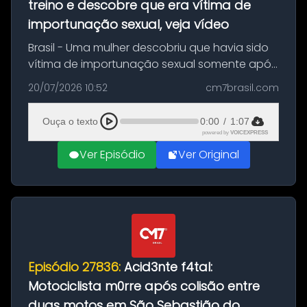
treino e descobre que era vítima de
importunação sexual, veja vídeo
Brasil - Uma mulher descobriu que havia sido
vítima de importunação sexual somente após
assistir a um vídeo que gravou enquanto
20/07/2026 10:52
cm7brasil.com
treinava na academia de um condomínio em
Feira de Santana, na Bahia. O c...
Ouça o texto
0:00
/
1:07
powered by
VOICEXPRESS
Ver Episódio
Ver Original
Episódio 27836:
Acid3nte f4tal:
Motociclista m0rre após colisão entre
duas motos em São Sebastião do