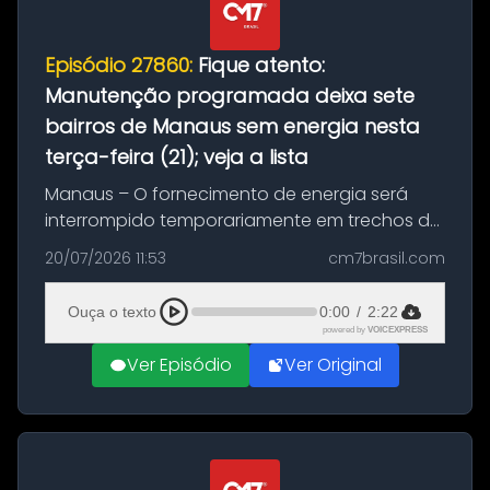
Episódio 27860:
Fique atento:
Manutenção programada deixa sete
bairros de Manaus sem energia nesta
terça-feira (21); veja a lista
Manaus – O fornecimento de energia será
interrompido temporariamente em trechos de
sete bairros de Manaus nesta terça-feira (21).
20/07/2026 11:53
cm7brasil.com
A suspensão programada ocorrerá para a
execução de serviços de manuten...
Ouça o texto
0:00
/
2:22
powered by
VOICEXPRESS
Ver Episódio
Ver Original