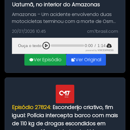
Uatumã, no interior do Amazonas
Amazonas – Um acidente envolvendo duas
motocicletas terminou com a morte de Osmar
Figueiredo de Souza, de 38 anos, no município
20/07/2026 10:45
cm7brasil.com
de São Sebastião do Uatumã, no interior do
Amazonas. A colisão ocorreu n...
Ouça o texto
0:00
/
1:14
powered by
VOICEXPRESS
Ver Episódio
Ver Original
Episódio 27824:
Esconderijo criativo, fim
igual: Polícia intercepta barco com mais
de 110 kg de drogas escondidos em