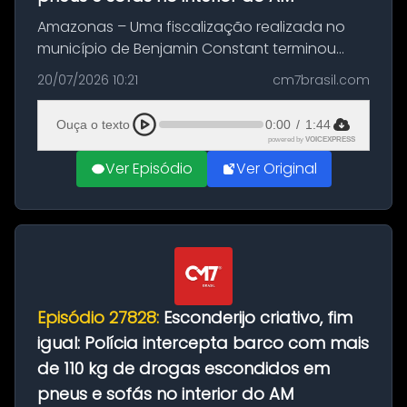
Amazonas – Uma fiscalização realizada no
município de Benjamin Constant terminou
com a apreensão de aproximadamente 115
20/07/2026 10:21
cm7brasil.com
quilos de entorpecentes em uma
embarcação atracada no porto da cidade. O
Ouça o texto
0:00
/
1:44
materia...
powered by
VOICEXPRESS
Ver Episódio
Ver Original
Episódio 27828:
Esconderijo criativo, fim
igual: Polícia intercepta barco com mais
de 110 kg de drogas escondidos em
pneus e sofás no interior do AM