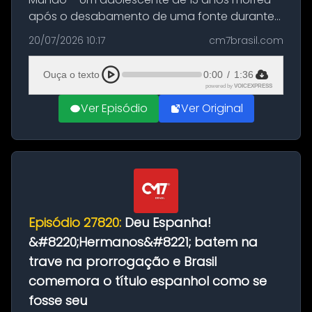
após o desabamento de uma fonte durante
as comemorações pelo título da Copa do
20/07/2026 10:17
cm7brasil.com
Mundo conquistado pela Espanha, em
Ciudad Rodrigo, na província de Salamanca,
Ouça o texto
0:00
/
1:36
no...
powered by
VOICEXPRESS
Ver Episódio
Ver Original
Episódio 27820:
Deu Espanha!
&#8220;Hermanos&#8221; batem na
trave na prorrogação e Brasil
comemora o título espanhol como se
fosse seu