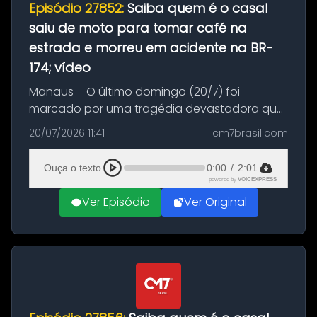
Episódio 27852:
Saiba quem é o casal
saiu de moto para tomar café na
estrada e morreu em acidente na BR-
174; vídeo
Manaus – O último domingo (20/7) foi
marcado por uma tragédia devastadora que
resultou na morte precoce de dois jovens na
20/07/2026 11:41
cm7brasil.com
BR-174, na zona rural de Manaus. Um passeio
com destino a um típico café regio...
Ouça o texto
0:00
/
2:01
powered by
VOICEXPRESS
Ver Episódio
Ver Original