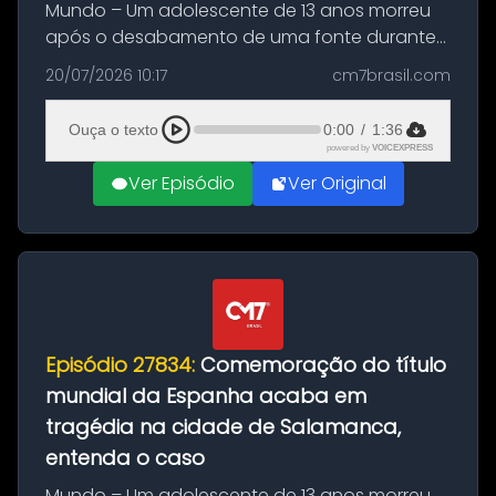
Mundo – Um adolescente de 13 anos morreu
após o desabamento de uma fonte durante
as comemorações pelo título da Copa do
20/07/2026 10:17
cm7brasil.com
Mundo conquistado pela Espanha, em
Ciudad Rodrigo, na província de Salamanca,
Ouça o texto
0:00
/
1:36
no...
powered by
VOICEXPRESS
Ver Episódio
Ver Original
Episódio 27834:
Comemoração do título
mundial da Espanha acaba em
tragédia na cidade de Salamanca,
entenda o caso
Mundo – Um adolescente de 13 anos morreu