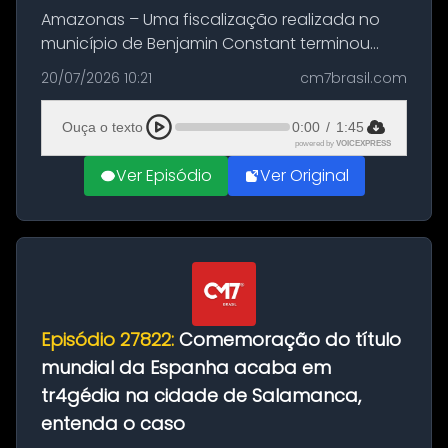
Amazonas – Uma fiscalização realizada no
município de Benjamin Constant terminou
com a apreensão de aproximadamente 115
20/07/2026 10:21
cm7brasil.com
quilos de entorpecentes em uma
embarcação atracada no porto da cidade. O
Ouça o texto
0:00
/
1:45
materia...
powered by
VOICEXPRESS
Ver Episódio
Ver Original
Episódio 27822:
Comemoração do título
mundial da Espanha acaba em
tr4gédia na cidade de Salamanca,
entenda o caso