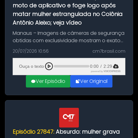
moto de aplicativo e foge logo após
matar mulher estrangulada no Colônia
Antônio Aleixo; veja vídeo
Manaus – Imagens de câmeras de segurança
obtidas com exclusividade mostram o exato
momento da fuga do principal suspeito da
20/07/2026 10:56
cm7brasil.com
morte de Larissa Araújo, de 28 anos. O crime
ocorreu na noite deste último d...
Ouça o texto
0:00
/
2:29
powered by
VOICEXPRESS
Ver Episódio
Ver Original
Episódio 27847:
Absurdo: mulher grava