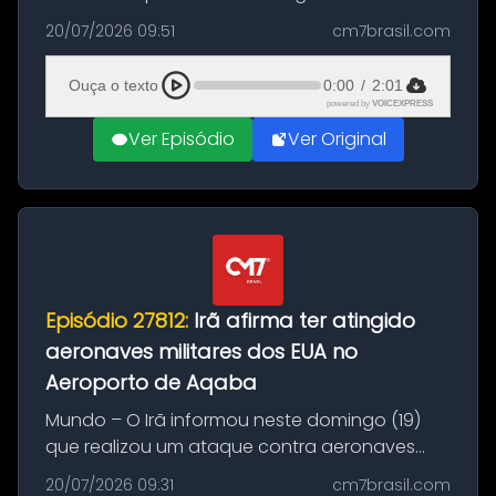
Brasil durante a manhã desta segunda-feira
20/07/2026 09:51
cm7brasil.com
(20), em frente ao complexo da Prefeitura de
Manaus, na Zona Oeste. A batida ter...
Ouça o texto
0:00
/
2:01
powered by
VOICEXPRESS
Ver Episódio
Ver Original
Episódio 27812:
Irã afirma ter atingido
aeronaves militares dos EUA no
Aeroporto de Aqaba
Mundo – O Irã informou neste domingo (19)
que realizou um ataque contra aeronaves
militares dos Estados Unidos estacionadas no
20/07/2026 09:31
cm7brasil.com