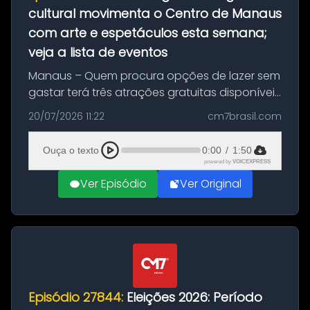
cultural movimenta o Centro de Manaus
com arte e espetáculos esta semana;
veja a lista de eventos
Manaus – Quem procura opções de lazer sem
gastar terá três atrações gratuitas disponíveis
entre esta segunda-feira (20) e quinta-feira
20/07/2026 11:22
cm7brasil.com
(23). A programação inclui uma exposição
dedicada à história das ...
Ouça o texto
0:00
/
1:50
powered by
VOICEXPRESS
Ver Episódio
Ver Original
Episódio 27844:
Eleições 2026: Período