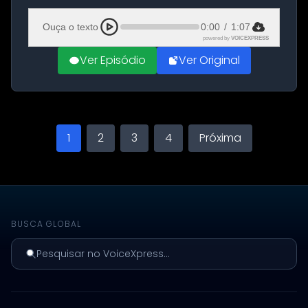
Aeroporto de Aqaba, na Jordânia, durante a
21ª fase da Operação Nasr 2. A...
Ouça o texto
0:00
/
1:07
powered by
VOICEXPRESS
Ver Episódio
Ver Original
1
2
3
4
Próxima
BUSCA GLOBAL
Pesquisar no VoiceXpress...