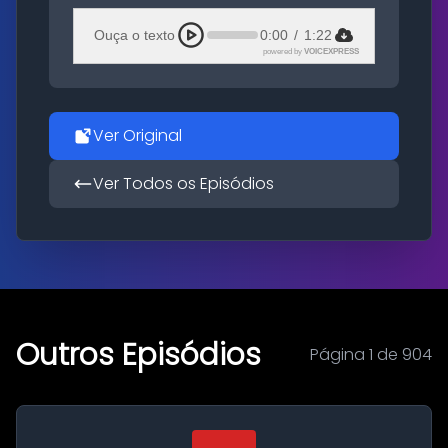
Ouça o texto
0:00
/
1:22
powered by
VOICEXPRESS
Ver Original
Ver Todos os Episódios
Outros Episódios
Página 1 de 904