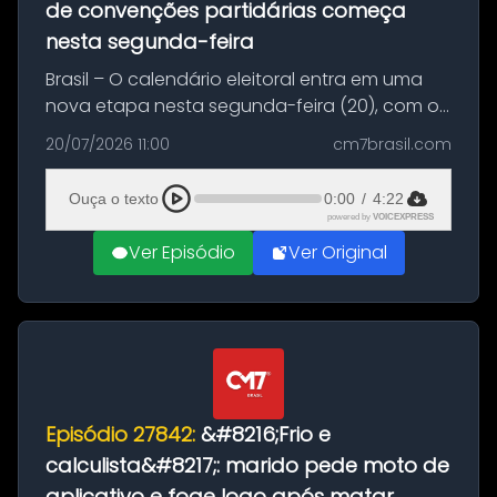
de convenções partidárias começa
nesta segunda-feira
Brasil – O calendário eleitoral entra em uma
nova etapa nesta segunda-feira (20), com o
início do período destinado às convenções
20/07/2026 11:00
cm7brasil.com
partidárias. Até 5 de agosto, partidos e
federações poderão oficializa...
Ouça o texto
0:00
/
4:22
powered by
VOICEXPRESS
Ver Episódio
Ver Original
Episódio 27842:
&#8216;Frio e
calculista&#8217;: marido pede moto de
aplicativo e foge logo após matar