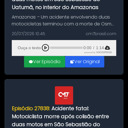
Uatumã, no interior do Amazonas
Amazonas – Um acidente envolvendo duas
motocicletas terminou com a morte de Osmar
Figueiredo de Souza, de 38 anos, no município
20/07/2026 10:45
cm7brasil.com
de São Sebastião do Uatumã, no interior do
Amazonas. A colisão ocorreu n...
Ouça o texto
0:00
/
1:14
powered by
VOICEXPRESS
Ver Episódio
Ver Original
Episódio 27838:
Acidente fatal:
Motociclista morre após colisão entre
duas motos em São Sebastião do