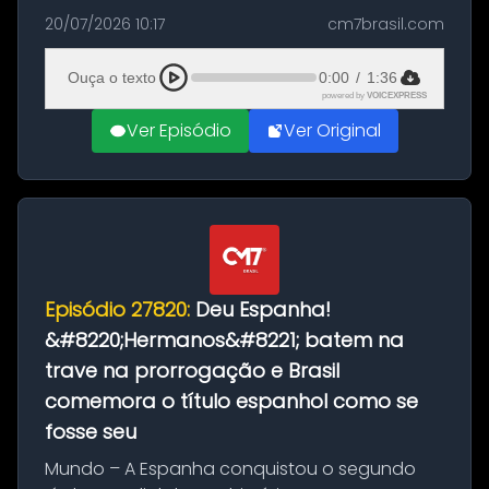
as comemorações pelo título da Copa do
20/07/2026 10:17
cm7brasil.com
Mundo conquistado pela Espanha, em
Ciudad Rodrigo, na província de Salamanca,
Ouça o texto
0:00
/
1:36
no...
powered by
VOICEXPRESS
Ver Episódio
Ver Original
Episódio 27820:
Deu Espanha!
&#8220;Hermanos&#8221; batem na
trave na prorrogação e Brasil
comemora o título espanhol como se
fosse seu
Mundo – A Espanha conquistou o segundo