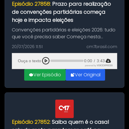
Episódio 27858:
Prazo para realização
de convenções partidárias começa
hoje e impacta eleições
Convenções partidárias e eleições 2026: tudo
que você precisa saber Começa nesta
segunda-feira e vai até 5 de agosto o prazo
20/07/2026 11:51
cm7brasil.com
para que partidos políticos e federações
partidárias realizem suas convençõ...
Ouça o texto
0:00
/
3:43
powered by
VOICEXPRESS
Ver Episódio
Ver Original
Episódio 27852:
Saiba quem é o casal