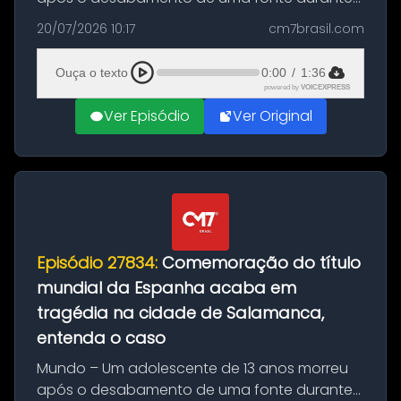
as comemorações pelo título da Copa do
20/07/2026 10:17
cm7brasil.com
Mundo conquistado pela Espanha, em
Ciudad Rodrigo, na província de Salamanca,
Ouça o texto
0:00
/
1:36
no...
powered by
VOICEXPRESS
Ver Episódio
Ver Original
Episódio 27834:
Comemoração do título
mundial da Espanha acaba em
tragédia na cidade de Salamanca,
entenda o caso
Mundo – Um adolescente de 13 anos morreu
após o desabamento de uma fonte durante