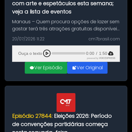
com arte e espetáculos esta semana;
veja a lista de eventos
Manaus – Quem procura opções de lazer sem
gastar terá três atrações gratuitas disponíveis
entre esta segunda-feira (20) e quinta-feira
20/07/2026 11:22
cm7brasil.com
(23). A programação inclui uma exposição
dedicada à história das ...
Ouça o texto
0:00
/
1:50
powered by
VOICEXPRESS
Ver Episódio
Ver Original
Episódio 27844:
Eleições 2026: Período
de convenções partidárias começa