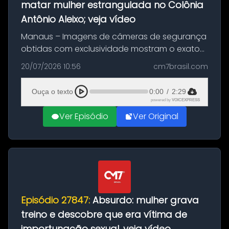
matar mulher estrangulada no Colônia
Antônio Aleixo; veja vídeo
Manaus – Imagens de câmeras de segurança
obtidas com exclusividade mostram o exato
momento da fuga do principal suspeito da
20/07/2026 10:56
cm7brasil.com
morte de Larissa Araújo, de 28 anos. O crime
ocorreu na noite deste último d...
Ouça o texto
0:00
/
2:29
powered by
VOICEXPRESS
Ver Episódio
Ver Original
Episódio 27847:
Absurdo: mulher grava
treino e descobre que era vítima de
importunação sexual, veja vídeo