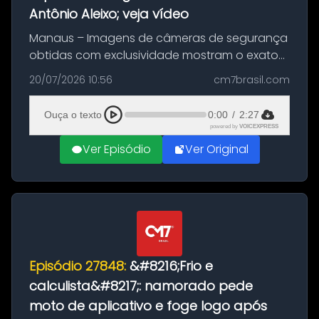
Antônio Aleixo; veja vídeo
Manaus – Imagens de câmeras de segurança
obtidas com exclusividade mostram o exato
momento da fuga do principal suspeito da
20/07/2026 10:56
cm7brasil.com
morte de Larissa Araújo, de 28 anos. O crime
ocorreu na noite deste último d...
Ouça o texto
0:00
/
2:27
powered by
VOICEXPRESS
Ver Episódio
Ver Original
Episódio 27848:
&#8216;Frio e
calculista&#8217;: namorado pede
moto de aplicativo e foge logo após