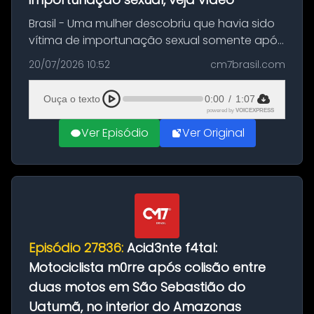
Brasil - Uma mulher descobriu que havia sido
vítima de importunação sexual somente após
assistir a um vídeo que gravou enquanto
20/07/2026 10:52
cm7brasil.com
treinava na academia de um condomínio em
Feira de Santana, na Bahia. O c...
Ouça o texto
0:00
/
1:07
powered by
VOICEXPRESS
Ver Episódio
Ver Original
Episódio 27836:
Acid3nte f4tal:
Motociclista m0rre após colisão entre
duas motos em São Sebastião do
Uatumã, no interior do Amazonas