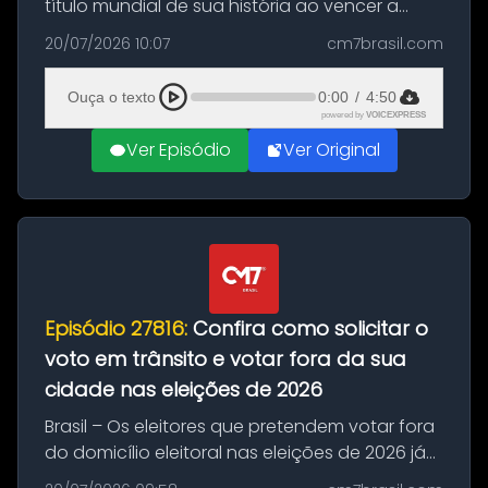
título mundial de sua história ao vencer a
Argentina por 1 a 0, neste domingo (19), na
20/07/2026 10:07
cm7brasil.com
decisão da Copa do Mundo de 2026. Depois
de um duelo sem gols durante o te...
Ouça o texto
0:00
/
4:50
powered by
VOICEXPRESS
Ver Episódio
Ver Original
Episódio 27816:
Confira como solicitar o
voto em trânsito e votar fora da sua
cidade nas eleições de 2026
Brasil – Os eleitores que pretendem votar fora
do domicílio eleitoral nas eleições de 2026 já
podem solicitar o voto em trânsito a partir