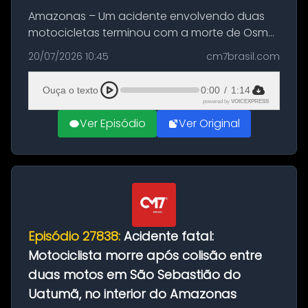
Amazonas – Um acidente envolvendo duas
motocicletas terminou com a morte de Osmar
Figueiredo de Souza, de 38 anos, no município
20/07/2026 10:45
cm7brasil.com
de São Sebastião do Uatumã, no interior do
Amazonas. A colisão ocorreu n...
Ouça o texto
0:00
/
1:14
powered by
VOICEXPRESS
Ver Episódio
Ver Original
Episódio 27838:
Acidente fatal:
Motociclista morre após colisão entre
duas motos em São Sebastião do
Uatumã, no interior do Amazonas