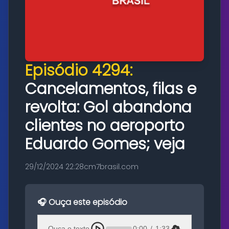
Episódio 4294:
Cancelamentos, filas e
revolta: Gol abandona
clientes no aeroporto
Eduardo Gomes; veja
29/12/2024 22:28
cm7brasil.com
🎧 Ouça este episódio
Ouça o texto
0:00
/
1:33