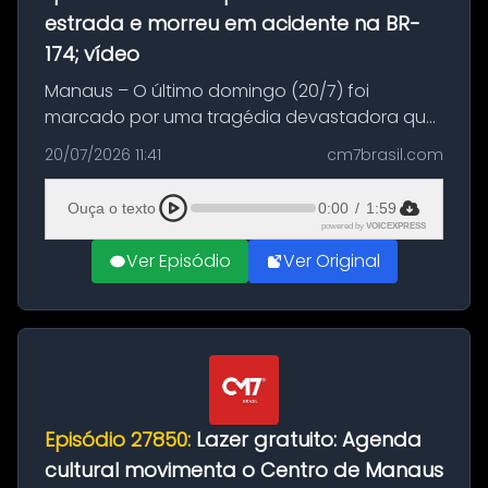
estrada e morreu em acidente na BR-
174; vídeo
Manaus – O último domingo (20/7) foi
marcado por uma tragédia devastadora que
resultou na morte precoce de dois jovens na
20/07/2026 11:41
cm7brasil.com
BR-174, na zona rural de Manaus. Um passeio
com destino a um típico café regio...
Ouça o texto
0:00
/
1:59
powered by
VOICEXPRESS
Ver Episódio
Ver Original
Episódio 27850:
Lazer gratuito: Agenda
cultural movimenta o Centro de Manaus