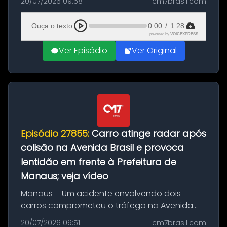
20/07/2026 09:58
cm7brasil.com
desta segunda-feira (20). O pedido pode ser
feito até 20 de ag...
Ouça o texto
0:00
/
1:28
powered by
VOICEXPRESS
Ver Episódio
Ver Original
Episódio 27855:
Carro atinge radar após
colisão na Avenida Brasil e provoca
lentidão em frente à Prefeitura de
Manaus; veja vídeo
Manaus – Um acidente envolvendo dois
carros comprometeu o tráfego na Avenida
Brasil durante a manhã desta segunda-feira
20/07/2026 09:51
cm7brasil.com