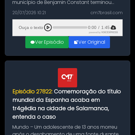
município de Benjamin Constant terminou
com a apreensão de aproximadamente 115
20/07/2026 10:21
cm7brasil.com
quilos de entorpecentes em uma
embarcação atracada no porto da cidade. O
Ouça o texto
0:00
/
1:45
materia...
powered by
VOICEXPRESS
Ver Episódio
Ver Original
Episódio 27822:
Comemoração do título
mundial da Espanha acaba em
tr4gédia na cidade de Salamanca,
entenda o caso
Mundo – Um adolescente de 13 anos morreu
após o desabamento de uma fonte durante