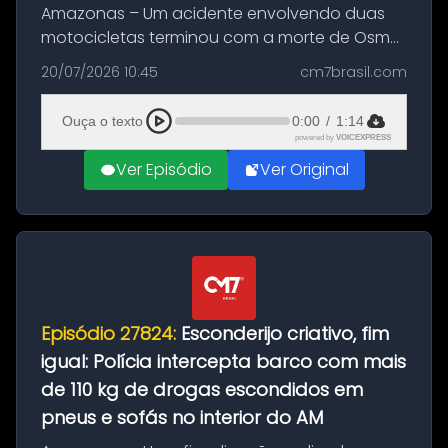
Amazonas – Um acidente envolvendo duas
motocicletas terminou com a morte de Osmar
Figueiredo de Souza, de 38 anos, no município
20/07/2026 10:45
cm7brasil.com
de São Sebastião do Uatumã, no interior do
Amazonas. A colisão ocorreu n...
Ouça o texto
0:00
/
1:14
powered by
VOICEXPRESS
Ver Episódio
Ver Original
Episódio 27824:
Esconderijo criativo, fim
igual: Polícia intercepta barco com mais
de 110 kg de drogas escondidos em
pneus e sofás no interior do AM