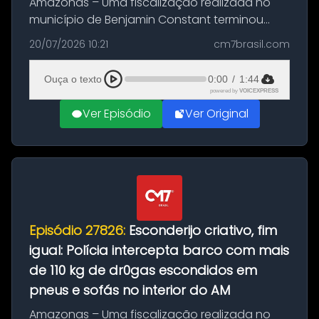
Amazonas – Uma fiscalização realizada no
município de Benjamin Constant terminou
com a apreensão de aproximadamente 115
20/07/2026 10:21
cm7brasil.com
quilos de entorpecentes em uma
embarcação atracada no porto da cidade. O
Ouça o texto
0:00
/
1:44
materia...
powered by
VOICEXPRESS
Ver Episódio
Ver Original
Episódio 27826:
Esconderijo criativo, fim
igual: Polícia intercepta barco com mais
de 110 kg de dr0gas escondidos em
pneus e sofás no interior do AM
Amazonas – Uma fiscalização realizada no