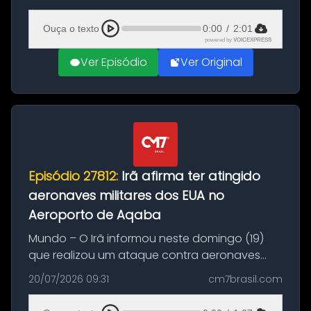
(20), em frente ao complexo da Prefeitura de
Manaus, na Zona Oeste. A batida ter...
Ouça o texto
0:00
/
2:01
powered by
VOICEXPRESS
Ver Episódio
Ver Original
Episódio 27812:
Irã afirma ter atingido
aeronaves militares dos EUA no
Aeroporto de Aqaba
Mundo – O Irã informou neste domingo (19)
que realizou um ataque contra aeronaves
militares dos Estados Unidos estacionadas no
20/07/2026 09:31
cm7brasil.com
Aeroporto de Aqaba, na Jordânia, durante a
21ª fase da Operação Nasr 2. A...