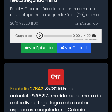
nesta segunda-feira
Brasil – O calendário eleitoral entra em uma
nova etapa nesta segunda-feira (20), com o
início do período destinado às convenções
20/07/2026 11:00
cm7brasil.com
partidárias. Até 5 de agosto, partidos e
federações poderão oficializa...
Ouça o texto
0:00
/
4:22
powered by
VOICEXPRESS
Ver Episódio
Ver Original
Episódio 27842:
&#8216;Frio e
calculista&#8217;: marido pede moto de
aplicativo e foge logo após matar
esposa estrangulada no Colônia