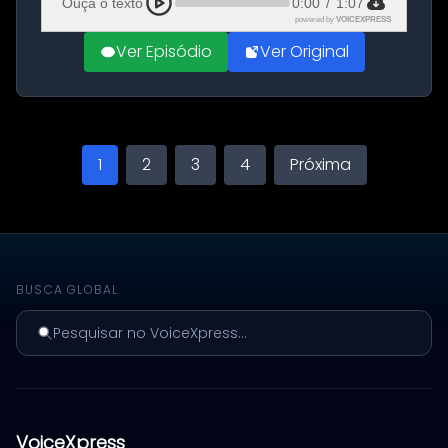
Ouça o texto
0:00
/
1:07
powered by
VOICEXPRESS
Ver Episódio
Ver Original
1
2
3
4
Próxima
BUSCA GLOBAL
Pesquisar no VoiceXpress...
VoiceXpress