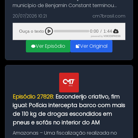
município de Benjamin Constant terminou
com a apreensão de aproximadamente 115
20/07/2026 10:21
cm7brasil.com
quilos de entorpecentes em uma
embarcação atracada no porto da cidade. O
Ouça o texto
0:00
/
1:44
materia...
powered by
VOICEXPRESS
Ver Episódio
Ver Original
Episódio 27828:
Esconderijo criativo, fim
igual: Polícia intercepta barco com mais
de 110 kg de drogas escondidos em
pneus e sofás no interior do AM
Amazonas – Uma fiscalização realizada no