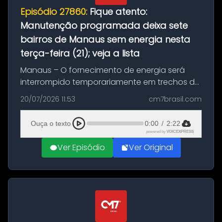
Episódio 27860:
Fique atento:
Manutenção programada deixa sete
bairros de Manaus sem energia nesta
terça-feira (21); veja a lista
Manaus – O fornecimento de energia será
interrompido temporariamente em trechos de
sete bairros de Manaus nesta terça-feira (21).
20/07/2026 11:53
cm7brasil.com
A suspensão programada ocorrerá para a
execução de serviços de manuten...
Ouça o texto
0:00
/
2:22
powered by
VOICEXPRESS
Ver Episódio
Ver Original