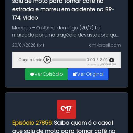
saiu de moto para tomar café na
estrada e morreu em acidente na BR-
174; vídeo
Manaus – O último domingo (20/7) foi
marcado por uma tragédia devastadora que
resultou na morte precoce de dois jovens na
20/07/2026 11:41
cm7brasil.com
BR-174, na zona rural de Manaus. Um passeio
com destino a um típico café regio...
Ouça o texto
0:00
/
2:01
powered by
VOICEXPRESS
Ver Episódio
Ver Original
Episódio 27856:
Saiba quem é o casal
que saiu de moto para tomar café na