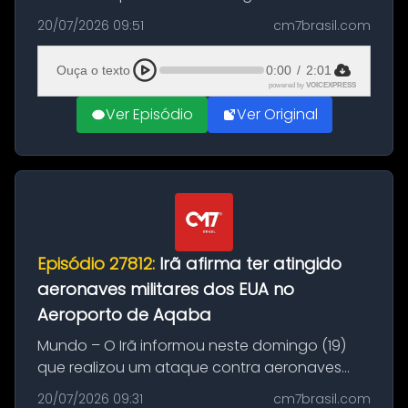
Brasil durante a manhã desta segunda-feira
20/07/2026 09:51
cm7brasil.com
(20), em frente ao complexo da Prefeitura de
Manaus, na Zona Oeste. A batida ter...
Ouça o texto
0:00
/
2:01
powered by
VOICEXPRESS
Ver Episódio
Ver Original
Episódio 27812:
Irã afirma ter atingido
aeronaves militares dos EUA no
Aeroporto de Aqaba
Mundo – O Irã informou neste domingo (19)
que realizou um ataque contra aeronaves
militares dos Estados Unidos estacionadas no
20/07/2026 09:31
cm7brasil.com