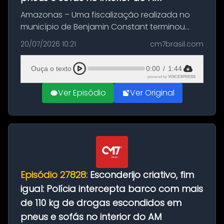
Amazonas – Uma fiscalização realizada no
município de Benjamin Constant terminou
com a apreensão de aproximadamente 115
20/07/2026 10:21
cm7brasil.com
quilos de entorpecentes em uma
embarcação atracada no porto da cidade. O
Ouça o texto
0:00
/
1:44
materia...
powered by
VOICEXPRESS
Ver Episódio
Ver Original
Episódio 27828:
Esconderijo criativo, fim
igual: Polícia intercepta barco com mais
de 110 kg de drogas escondidos em
pneus e sofás no interior do AM