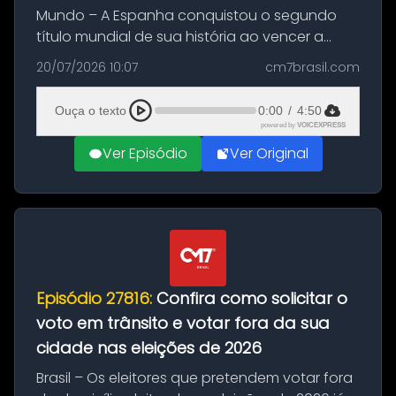
Mundo – A Espanha conquistou o segundo
título mundial de sua história ao vencer a
Argentina por 1 a 0, neste domingo (19), na
20/07/2026 10:07
cm7brasil.com
decisão da Copa do Mundo de 2026. Depois
de um duelo sem gols durante o te...
Ouça o texto
0:00
/
4:50
powered by
VOICEXPRESS
Ver Episódio
Ver Original
Episódio 27816:
Confira como solicitar o
voto em trânsito e votar fora da sua
cidade nas eleições de 2026
Brasil – Os eleitores que pretendem votar fora