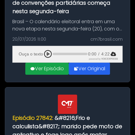
de convenções partidárias começa
nesta segunda-feira
Brasil – O calendário eleitoral entra em uma
nova etapa nesta segunda-feira (20), com o
início do período destinado às convenções
20/07/2026 11:00
cm7brasil.com
partidárias. Até 5 de agosto, partidos e
federações poderão oficializa...
Ouça o texto
0:00
/
4:22
powered by
VOICEXPRESS
Ver Episódio
Ver Original
Episódio 27842:
&#8216;Frio e
calculista&#8217;: marido pede moto de
aplicativo e foge logo após matar