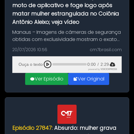
moto de aplicativo e foge logo após
matar mulher estrangulada no Colônia
Antônio Aleixo; veja vídeo
Manaus – Imagens de câmeras de segurança
obtidas com exclusividade mostram o exato
momento da fuga do principal suspeito da
20/07/2026 10:56
cm7brasil.com
morte de Larissa Araújo, de 28 anos. O crime
ocorreu na noite deste último d...
Ouça o texto
0:00
/
2:29
powered by
VOICEXPRESS
Ver Episódio
Ver Original
Episódio 27847:
Absurdo: mulher grava