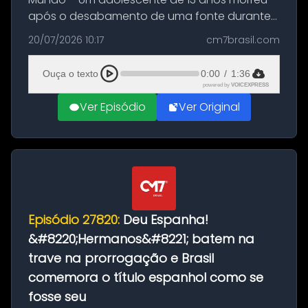
após o desabamento de uma fonte durante
as comemorações pelo título da Copa do
20/07/2026 10:17
cm7brasil.com
Mundo conquistado pela Espanha, em
Ciudad Rodrigo, na província de Salamanca,
Ouça o texto
0:00
/
1:36
no...
powered by
VOICEXPRESS
Ver Episódio
Ver Original
Episódio 27820:
Deu Espanha!
&#8220;Hermanos&#8221; batem na
trave na prorrogação e Brasil
comemora o título espanhol como se
fosse seu