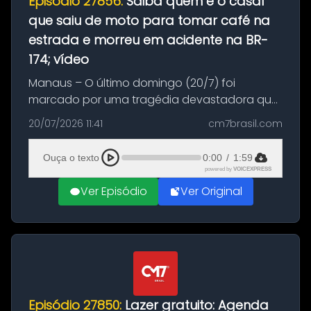
Episódio 27856:
Saiba quem é o casal
que saiu de moto para tomar café na
estrada e morreu em acidente na BR-
174; vídeo
Manaus – O último domingo (20/7) foi
marcado por uma tragédia devastadora que
resultou na morte precoce de dois jovens na
20/07/2026 11:41
cm7brasil.com
BR-174, na zona rural de Manaus. Um passeio
com destino a um típico café regio...
Ouça o texto
0:00
/
1:59
powered by
VOICEXPRESS
Ver Episódio
Ver Original
Episódio 27850:
Lazer gratuito: Agenda