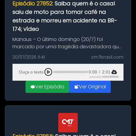
Episódio 27852:
Saiba quem é o casal
saiu de moto para tomar café na
estrada e morreu em acidente na BR-
174; vídeo
Manaus – O último domingo (20/7) foi
marcado por uma tragédia devastadora que
resultou na morte precoce de dois jovens na
20/07/2026 11:41
cm7brasil.com
BR-174, na zona rural de Manaus. Um passeio
com destino a um típico café regio...
Ouça o texto
0:00
/
2:01
powered by
VOICEXPRESS
Ver Episódio
Ver Original