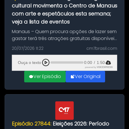
cultural movimenta o Centro de Manaus
com arte e espetáculos esta semana;
veja a lista de eventos
Manaus – Quem procura opções de lazer sem
gastar terá três atrações gratuitas disponíveis
entre esta segunda-feira (20) e quinta-feira
20/07/2026 11:22
cm7brasil.com
(23). A programação inclui uma exposição
dedicada à história das ...
Ouça o texto
0:00
/
1:50
powered by
VOICEXPRESS
Ver Episódio
Ver Original
Episódio 27844:
Eleições 2026: Período