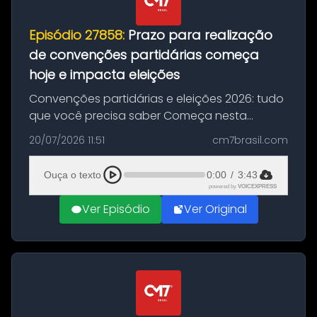
Episódio 27858:
Prazo para realização
de convenções partidárias começa
hoje e impacta eleições
Convenções partidárias e eleições 2026: tudo
que você precisa saber Começa nesta
segunda-feira e vai até 5 de agosto o prazo
20/07/2026 11:51
cm7brasil.com
para que partidos políticos e federações
partidárias realizem suas convençõ...
Ouça o texto
0:00
/
3:43
powered by
VOICEXPRESS
Ver Episódio
Ver Original