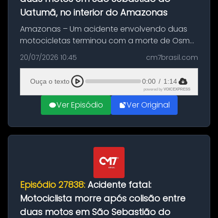
Uatumã, no interior do Amazonas
Amazonas – Um acidente envolvendo duas
motocicletas terminou com a morte de Osmar
Figueiredo de Souza, de 38 anos, no município
20/07/2026 10:45
cm7brasil.com
de São Sebastião do Uatumã, no interior do
Amazonas. A colisão ocorreu n...
Ouça o texto
0:00
/
1:14
powered by
VOICEXPRESS
Ver Episódio
Ver Original
Episódio 27838:
Acidente fatal:
Motociclista morre após colisão entre
duas motos em São Sebastião do