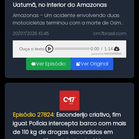
Uatumã, no interior do Amazonas
Amazonas – Um acidente envolvendo duas
motocicletas terminou com a morte de Osmar
Figueiredo de Souza, de 38 anos, no município
20/07/2026 10:45
cm7brasil.com
de São Sebastião do Uatumã, no interior do
Amazonas. A colisão ocorreu n...
Ouça o texto
0:00
/
1:14
powered by
VOICEXPRESS
Ver Episódio
Ver Original
Episódio 27824:
Esconderijo criativo, fim
igual: Polícia intercepta barco com mais
de 110 kg de drogas escondidos em