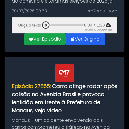
do domicílio eleitoral nas eleições de 2026 já
podem solicitar o voto em trânsito a partir
20/07/2026 09:58
cm7brasil.com
desta segunda-feira (20). O pedido pode ser
feito até 20 de ag...
Ouça o texto
0:00
/
1:28
powered by
VOICEXPRESS
Ver Episódio
Ver Original
Episódio 27855:
Carro atinge radar após
colisão na Avenida Brasil e provoca
lentidão em frente à Prefeitura de
Manaus; veja vídeo
Manaus – Um acidente envolvendo dois
carros comprometeu o tráfego na Avenida