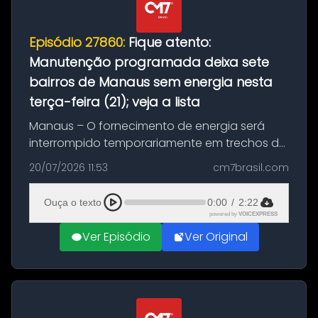
Episódio 27860:
Fique atento:
Manutenção programada deixa sete
bairros de Manaus sem energia nesta
terça-feira (21); veja a lista
Manaus – O fornecimento de energia será
interrompido temporariamente em trechos de
sete bairros de Manaus nesta terça-feira (21).
20/07/2026 11:53
cm7brasil.com
A suspensão programada ocorrerá para a
execução de serviços de manuten...
Ouça o texto
0:00
/
2:22
powered by
VOICEXPRESS
Ver Episódio
Ver Original