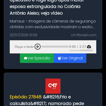
esposa estrangulada no Colônia
Antônio Aleixo; veja vídeo
Manaus – Imagens de câmeras de segurança
obtidas com exclusividade mostram o exato
momento da fuga do principal suspeito da
20/07/2026 10:56
cm7brasil.com
morte de Larissa Araújo, de 28 anos. O crime
ocorreu na noite deste último d...
Ouça o texto
0:00
/
2:27
powered by
VOICEXPRESS
Ver Episódio
Ver Original
Episódio 27848:
&#8216;Frio e
calculista&#8217;: namorado pede