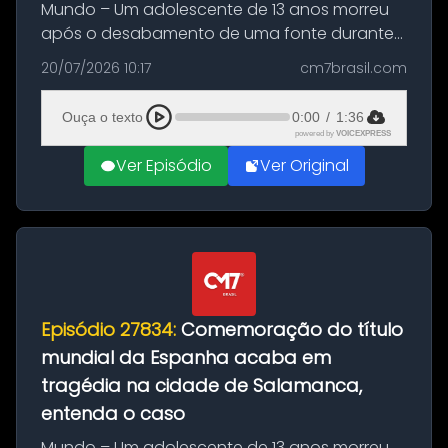
Mundo – Um adolescente de 13 anos morreu
após o desabamento de uma fonte durante
as comemorações pelo título da Copa do
20/07/2026 10:17
cm7brasil.com
Mundo conquistado pela Espanha, em
Ciudad Rodrigo, na província de Salamanca,
Ouça o texto
0:00
/
1:36
no...
powered by
VOICEXPRESS
Ver Episódio
Ver Original
Episódio 27834:
Comemoração do título
mundial da Espanha acaba em
tragédia na cidade de Salamanca,
entenda o caso
Mundo – Um adolescente de 13 anos morreu