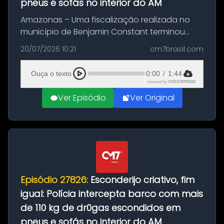
pneus e sofás no interior do AM
Amazonas – Uma fiscalização realizada no
município de Benjamin Constant terminou
com a apreensão de aproximadamente 115
20/07/2026 10:21
cm7brasil.com
quilos de entorpecentes em uma
embarcação atracada no porto da cidade. O
Ouça o texto
0:00
/
1:44
materia...
powered by
VOICEXPRESS
Ver Episódio
Ver Original
Episódio 27826:
Esconderijo criativo, fim
igual: Polícia intercepta barco com mais
de 110 kg de dr0gas escondidos em
pneus e sofás no interior do AM