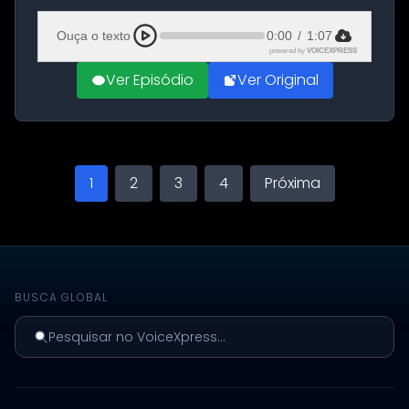
Aeroporto de Aqaba, na Jordânia, durante a
21ª fase da Operação Nasr 2. A...
Ouça o texto
0:00
/
1:07
powered by
VOICEXPRESS
Ver Episódio
Ver Original
1
2
3
4
Próxima
BUSCA GLOBAL
Pesquisar no VoiceXpress...