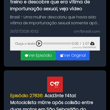
treino e descobre que era vítima de
importunação sexual, veja vídeo
Brasil - Uma mulher descobriu que havia sido
vítima de importunação sexual somente após
assistir a um vídeo que gravou enquanto
20/07/2026 10:52
cm7brasil.com
treinava na academia de um condomínio em
Feira de Santana, na Bahia. O c...
Ouça o texto
0:00
/
1:07
powered by
VOICEXPRESS
Ver Episódio
Ver Original
Episódio 27836:
Acid3nte f4tal:
Motociclista m0rre após colisão entre
duas motos em São Sebastião do