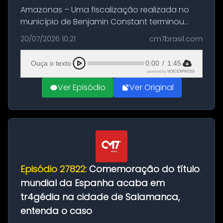
Amazonas – Uma fiscalização realizada no
município de Benjamin Constant terminou
com a apreensão de aproximadamente 115
20/07/2026 10:21
cm7brasil.com
quilos de entorpecentes em uma
embarcação atracada no porto da cidade. O
Ouça o texto
0:00
/
1:45
materia...
powered by
VOICEXPRESS
Ver Episódio
Ver Original
Episódio 27822:
Comemoração do título
mundial da Espanha acaba em
tr4gédia na cidade de Salamanca,
entenda o caso