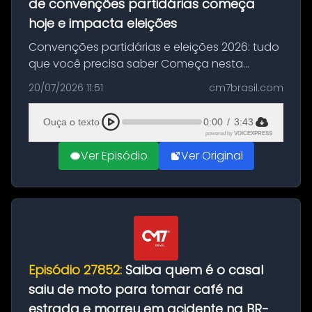
de convenções partidárias começa
hoje e impacta eleições
Convenções partidárias e eleições 2026: tudo
que você precisa saber Começa nesta
segunda-feira e vai até 5 de agosto o prazo
20/07/2026 11:51
cm7brasil.com
para que partidos políticos e federações
partidárias realizem suas convençõ...
Ouça o texto
0:00
/
3:43
powered by
VOICEXPRESS
Ver Episódio
Ver Original
Episódio 27852:
Saiba quem é o casal
saiu de moto para tomar café na
estrada e morreu em acidente na BR-