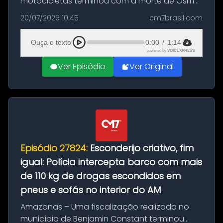
motocicletas terminou com a morte de Osmar
Figueiredo de Souza, de 38 anos, no município
20/07/2026 10:45
cm7brasil.com
de São Sebastião do Uatumã, no interior do
Amazonas. A colisão ocorreu n...
Ouça o texto
0:00
/
1:14
powered by
VOICEXPRESS
Ver Episódio
Ver Original
Episódio 27824:
Esconderijo criativo, fim
igual: Polícia intercepta barco com mais
de 110 kg de drogas escondidos em
pneus e sofás no interior do AM
Amazonas – Uma fiscalização realizada no
município de Benjamin Constant terminou