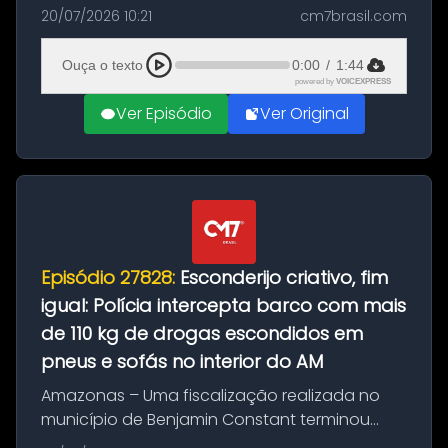
com a apreensão de aproximadamente 115
20/07/2026 10:21
cm7brasil.com
quilos de entorpecentes em uma
embarcação atracada no porto da cidade. O
Ouça o texto
0:00
/
1:44
materia...
powered by
VOICEXPRESS
Ver Episódio
Ver Original
Episódio 27828:
Esconderijo criativo, fim
igual: Polícia intercepta barco com mais
de 110 kg de drogas escondidos em
pneus e sofás no interior do AM
Amazonas – Uma fiscalização realizada no
município de Benjamin Constant terminou
com a apreensão de aproximadamente 115