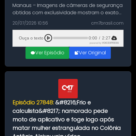
Manaus – Imagens de câmeras de segurança
obtidas com exclusividade mostram o exato
momento da fuga do principal suspeito da
20/07/2026 10:56
cm7brasil.com
morte de Larissa Araújo, de 28 anos. O crime
ocorreu na noite deste último d...
Ouça o texto
0:00
/
2:27
powered by
VOICEXPRESS
Ver Episódio
Ver Original
Episódio 27848:
&#8216;Frio e
calculista&#8217;: namorado pede
moto de aplicativo e foge logo após
matar mulher estrangulada no Colônia