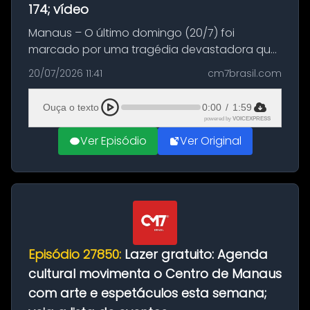
174; vídeo
Manaus – O último domingo (20/7) foi
marcado por uma tragédia devastadora que
resultou na morte precoce de dois jovens na
20/07/2026 11:41
cm7brasil.com
BR-174, na zona rural de Manaus. Um passeio
com destino a um típico café regio...
Ouça o texto
0:00
/
1:59
powered by
VOICEXPRESS
Ver Episódio
Ver Original
Episódio 27850:
Lazer gratuito: Agenda
cultural movimenta o Centro de Manaus
com arte e espetáculos esta semana;