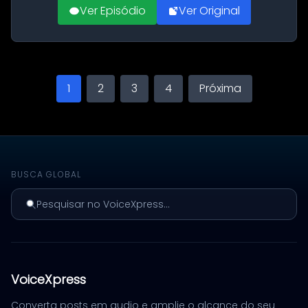
Ver Episódio
Ver Original
1
2
3
4
Próxima
BUSCA GLOBAL
Pesquisar no VoiceXpress...
VoiceXpress
Converta posts em audio e amplie o alcance do seu