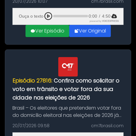
20/07/2026 10:07
cm7brasil.com
decisão da Copa do Mundo de 2026. Depois
de um duelo sem gols durante o te...
Ouça o texto
0:00
/
4:50
powered by
VOICEXPRESS
Ver Episódio
Ver Original
Episódio 27816:
Confira como solicitar o
voto em trânsito e votar fora da sua
cidade nas eleições de 2026
Brasil – Os eleitores que pretendem votar fora
do domicílio eleitoral nas eleições de 2026 já
podem solicitar o voto em trânsito a partir
20/07/2026 09:58
cm7brasil.com
desta segunda-feira (20). O pedido pode ser