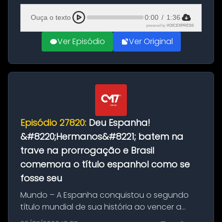
Ciudad Rodrigo, na província de Salamanca,
Ouça o texto
0:00
/
1:36
no...
powered by
VOICEXPRESS
Ver Episódio
Ver Original
Episódio 27820:
Deu Espanha!
&#8220;Hermanos&#8221; batem na
trave na prorrogação e Brasil
comemora o título espanhol como se
fosse seu
Mundo – A Espanha conquistou o segundo
título mundial de sua história ao vencer a
Argentina por 1 a 0, neste domingo (19), na