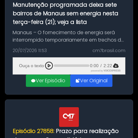
Manutenção programada deixa sete
bairros de Manaus sem energia nesta
terça-feira (21); veja a lista
Manaus – O fornecimento de energia será
interrompido temporariamente em trechos de
sete bairros de Manaus nesta terça-feira (21).
20/07/2026 11:53
cm7brasil.com
A suspensão programada ocorrerá para a
execução de serviços de manuten...
Ouça o texto
0:00
/
2:22
powered by
VOICEXPRESS
Ver Episódio
Ver Original
Episódio 27858:
Prazo para realização