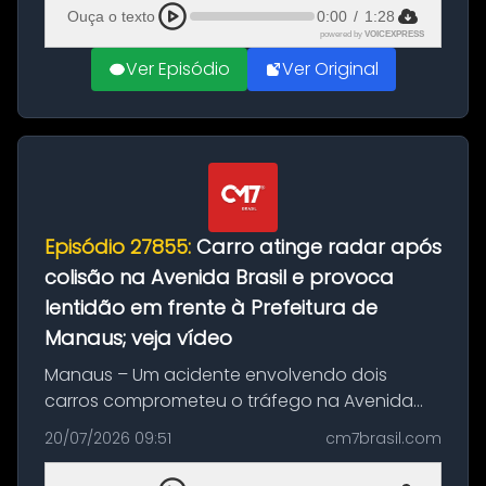
feito até 20 de ag...
Ouça o texto
0:00
/
1:28
powered by
VOICEXPRESS
Ver Episódio
Ver Original
Episódio 27855:
Carro atinge radar após
colisão na Avenida Brasil e provoca
lentidão em frente à Prefeitura de
Manaus; veja vídeo
Manaus – Um acidente envolvendo dois
carros comprometeu o tráfego na Avenida
Brasil durante a manhã desta segunda-feira
20/07/2026 09:51
cm7brasil.com
(20), em frente ao complexo da Prefeitura de
Manaus, na Zona Oeste. A batida ter...