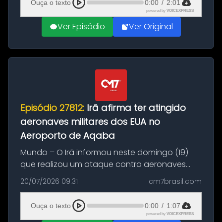
Ouça o texto
0:00
/
2:01
powered by
VOICEXPRESS
Ver Episódio
Ver Original
Episódio 27812:
Irã afirma ter atingido
aeronaves militares dos EUA no
Aeroporto de Aqaba
Mundo – O Irã informou neste domingo (19)
que realizou um ataque contra aeronaves
militares dos Estados Unidos estacionadas no
20/07/2026 09:31
cm7brasil.com
Aeroporto de Aqaba, na Jordânia, durante a
21ª fase da Operação Nasr 2. A...
Ouça o texto
0:00
/
1:07
powered by
VOICEXPRESS