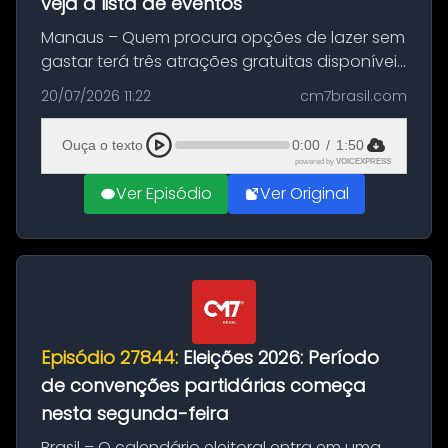
veja a lista de eventos
Manaus – Quem procura opções de lazer sem
gastar terá três atrações gratuitas disponíveis
entre esta segunda-feira (20) e quinta-feira
20/07/2026 11:22
cm7brasil.com
(23). A programação inclui uma exposição
dedicada à história das ...
Ouça o texto
0:00
/
1:50
powered by
VOICEXPRESS
Ver Episódio
Ver Original
Episódio 27844:
Eleições 2026: Período
de convenções partidárias começa
nesta segunda-feira
Brasil – O calendário eleitoral entra em uma