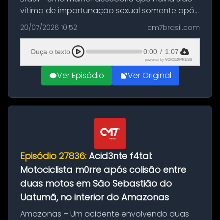
vítima de importunação sexual somente após
assistir a um vídeo que gravou enquanto
20/07/2026 10:52
cm7brasil.com
treinava na academia de um condomínio em
Feira de Santana, na Bahia. O c...
Ouça o texto
0:00
/
1:07
powered by
VOICEXPRESS
Ver Episódio
Ver Original
Episódio 27836:
Acid3nte f4tal:
Motociclista m0rre após colisão entre
duas motos em São Sebastião do
Uatumã, no interior do Amazonas
Amazonas – Um acidente envolvendo duas