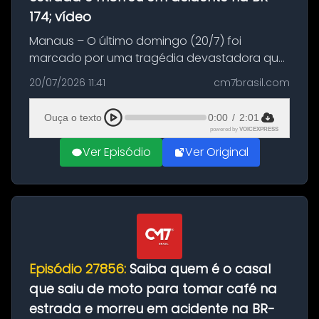
174; vídeo
Manaus – O último domingo (20/7) foi
marcado por uma tragédia devastadora que
resultou na morte precoce de dois jovens na
20/07/2026 11:41
cm7brasil.com
BR-174, na zona rural de Manaus. Um passeio
com destino a um típico café regio...
Ouça o texto
0:00
/
2:01
powered by
VOICEXPRESS
Ver Episódio
Ver Original
Episódio 27856:
Saiba quem é o casal
que saiu de moto para tomar café na
estrada e morreu em acidente na BR-