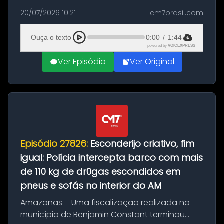
com a apreensão de aproximadamente 115
20/07/2026 10:21
cm7brasil.com
quilos de entorpecentes em uma
embarcação atracada no porto da cidade. O
Ouça o texto
0:00
/
1:44
materia...
powered by
VOICEXPRESS
Ver Episódio
Ver Original
Episódio 27826:
Esconderijo criativo, fim
igual: Polícia intercepta barco com mais
de 110 kg de dr0gas escondidos em
pneus e sofás no interior do AM
Amazonas – Uma fiscalização realizada no
município de Benjamin Constant terminou