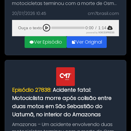
motocicletas terminou com a morte de Osmar
Figueiredo de Souza, de 38 anos, no município
20/07/2026 10:45
cm7brasil.com
de São Sebastião do Uatumã, no interior do
Amazonas. A colisão ocorreu n...
Ouça o texto
0:00
/
1:14
powered by
VOICEXPRESS
Ver Episódio
Ver Original
Episódio 27838:
Acidente fatal:
Motociclista morre após colisão entre
duas motos em São Sebastião do
Uatumã, no interior do Amazonas
Amazonas – Um acidente envolvendo duas