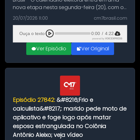
nova etapa nesta segunda-feira (20), com o
início do período destinado às convenções
20/07/2026 11:00
cm7brasil.com
partidárias. Até 5 de agosto, partidos e
federações poderão oficializa...
Ouça o texto
0:00
/
4:22
powered by
VOICEXPRESS
Ver Episódio
Ver Original
Episódio 27842:
&#8216;Frio e
calculista&#8217;: marido pede moto de
aplicativo e foge logo após matar
esposa estrangulada no Colônia
Antônio Aleixo; veja vídeo