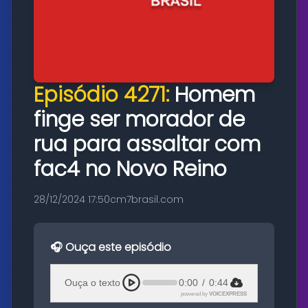
Episódio 4271:
Homem
finge ser morador de
rua para assaltar com
fac4 no Novo Reino
28/12/2024 17:50
cm7brasil.com
🎧 Ouça este episódio
Ouça o texto
0:00
/
0:44
powered by
VOICEXPRESS