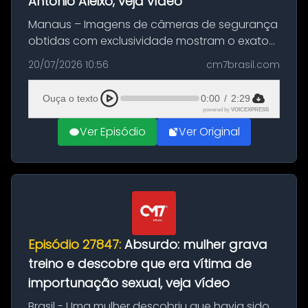
Antônio Aleixo; veja vídeo
Manaus – Imagens de câmeras de segurança
obtidas com exclusividade mostram o exato
momento da fuga do principal suspeito da
20/07/2026 10:56
cm7brasil.com
morte de Larissa Araújo, de 28 anos. O crime
ocorreu na noite deste último d...
Ouça o texto
0:00
/
2:29
powered by
VOICEXPRESS
Ver Episódio
Ver Original
Episódio 27847:
Absurdo: mulher grava
treino e descobre que era vítima de
importunação sexual, veja vídeo
Brasil - Uma mulher descobriu que havia sido