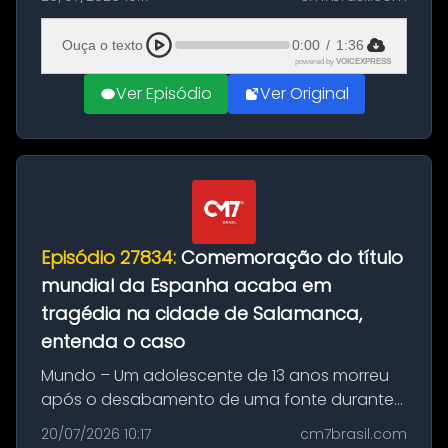
Mundo conquistado pela Espanha, em
Ciudad Rodrigo, na província de Salamanca,
Ouça o texto
0:00
/
1:36
no...
powered by
VOICEXPRESS
Ver Episódio
Ver Original
Episódio 27834:
Comemoração do título
mundial da Espanha acaba em
tragédia na cidade de Salamanca,
entenda o caso
Mundo – Um adolescente de 13 anos morreu
após o desabamento de uma fonte durante
as comemorações pelo título da Copa do
20/07/2026 10:17
cm7brasil.com
Mundo conquistado pela Espanha, em