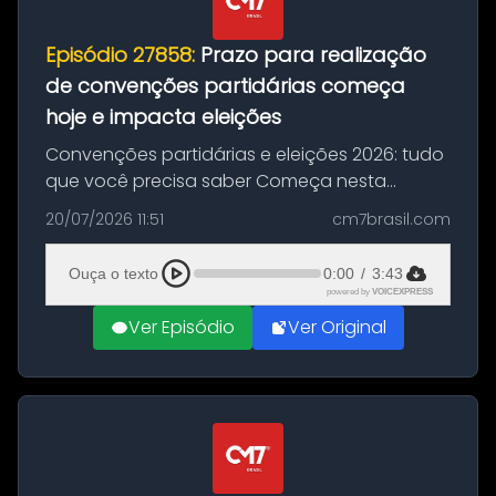
Episódio 27858:
Prazo para realização
de convenções partidárias começa
hoje e impacta eleições
Convenções partidárias e eleições 2026: tudo
que você precisa saber Começa nesta
segunda-feira e vai até 5 de agosto o prazo
20/07/2026 11:51
cm7brasil.com
para que partidos políticos e federações
partidárias realizem suas convençõ...
Ouça o texto
0:00
/
3:43
powered by
VOICEXPRESS
Ver Episódio
Ver Original