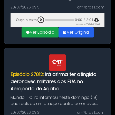
Brasil durante a manhã desta segunda-feira
20/07/2026 09:51
cm7brasil.com
(20), em frente ao complexo da Prefeitura de
Manaus, na Zona Oeste. A batida ter...
Ouça o texto
0:00
/
2:01
powered by
VOICEXPRESS
Ver Episódio
Ver Original
Episódio 27812:
Irã afirma ter atingido
aeronaves militares dos EUA no
Aeroporto de Aqaba
Mundo – O Irã informou neste domingo (19)
que realizou um ataque contra aeronaves
militares dos Estados Unidos estacionadas no
20/07/2026 09:31
cm7brasil.com