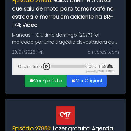
Episódio 27856:
Saiba quem é o casal
que saiu de moto para tomar café na
estrada e morreu em acidente na BR-
174; vídeo
Manaus – O último domingo (20/7) foi
marcado por uma tragédia devastadora que
resultou na morte precoce de dois jovens na
20/07/2026 11:41
cm7brasil.com
BR-174, na zona rural de Manaus. Um passeio
com destino a um típico café regio...
Ouça o texto
0:00
/
1:59
powered by
VOICEXPRESS
Ver Episódio
Ver Original
Episódio 27850:
Lazer gratuito: Agenda