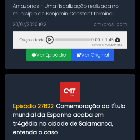
Amazonas – Uma fiscalização realizada no
município de Benjamin Constant terminou
com a apreensão de aproximadamente 115
20/07/2026 10:21
cm7brasil.com
quilos de entorpecentes em uma
embarcação atracada no porto da cidade. O
Ouça o texto
0:00
/
1:45
materia...
powered by
VOICEXPRESS
Ver Episódio
Ver Original
Episódio 27822:
Comemoração do título
mundial da Espanha acaba em
tr4gédia na cidade de Salamanca,
entenda o caso