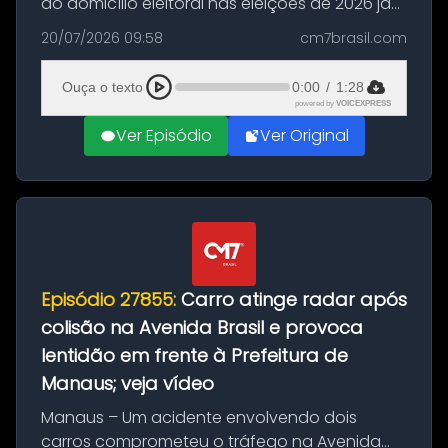
do domicílio eleitoral nas eleições de 2026 já
podem solicitar o voto em trânsito a partir
20/07/2026 09:58
cm7brasil.com
desta segunda-feira (20). O pedido pode ser
feito até 20 de ag...
Ouça o texto
0:00
/
1:28
powered by
VOICEXPRESS
Ver Episódio
Ver Original
Episódio 27855:
Carro atinge radar após
colisão na Avenida Brasil e provoca
lentidão em frente à Prefeitura de
Manaus; veja vídeo
Manaus – Um acidente envolvendo dois
carros comprometeu o tráfego na Avenida