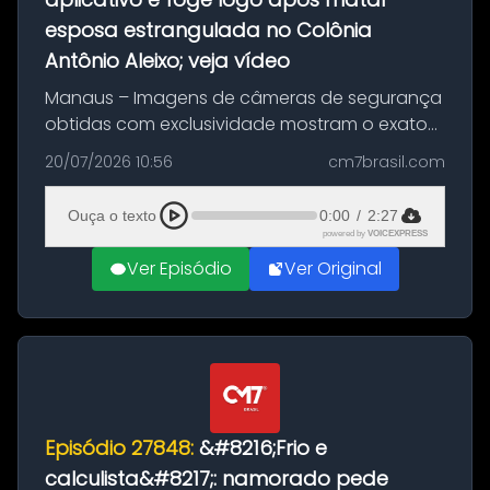
esposa estrangulada no Colônia
Antônio Aleixo; veja vídeo
Manaus – Imagens de câmeras de segurança
obtidas com exclusividade mostram o exato
momento da fuga do principal suspeito da
20/07/2026 10:56
cm7brasil.com
morte de Larissa Araújo, de 28 anos. O crime
ocorreu na noite deste último d...
Ouça o texto
0:00
/
2:27
powered by
VOICEXPRESS
Ver Episódio
Ver Original
Episódio 27848:
&#8216;Frio e
calculista&#8217;: namorado pede