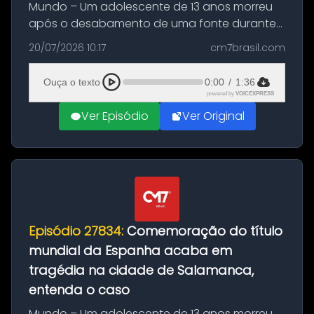
Mundo – Um adolescente de 13 anos morreu
após o desabamento de uma fonte durante
as comemorações pelo título da Copa do
20/07/2026 10:17
cm7brasil.com
Mundo conquistado pela Espanha, em
Ciudad Rodrigo, na província de Salamanca,
Ouça o texto
0:00
/
1:36
no...
powered by
VOICEXPRESS
Ver Episódio
Ver Original
Episódio 27834:
Comemoração do título
mundial da Espanha acaba em
tragédia na cidade de Salamanca,
entenda o caso
Mundo – Um adolescente de 13 anos morreu