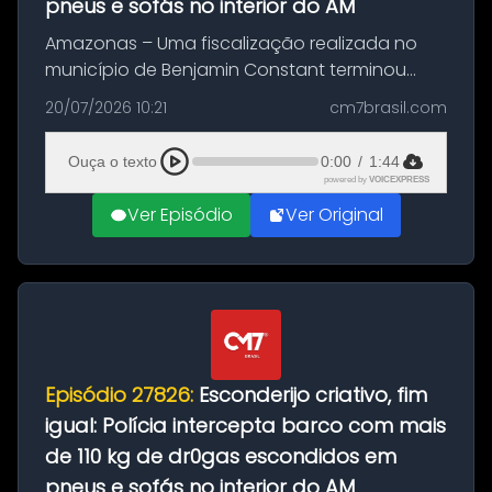
pneus e sofás no interior do AM
Amazonas – Uma fiscalização realizada no
município de Benjamin Constant terminou
com a apreensão de aproximadamente 115
20/07/2026 10:21
cm7brasil.com
quilos de entorpecentes em uma
embarcação atracada no porto da cidade. O
Ouça o texto
0:00
/
1:44
materia...
powered by
VOICEXPRESS
Ver Episódio
Ver Original
Episódio 27826:
Esconderijo criativo, fim
igual: Polícia intercepta barco com mais
de 110 kg de dr0gas escondidos em
pneus e sofás no interior do AM