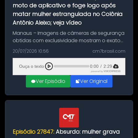
moto de aplicativo e foge logo após
matar mulher estrangulada no Colônia
Antônio Aleixo; veja vídeo
Manaus – Imagens de câmeras de segurança
obtidas com exclusividade mostram o exato
momento da fuga do principal suspeito da
20/07/2026 10:56
cm7brasil.com
morte de Larissa Araújo, de 28 anos. O crime
ocorreu na noite deste último d...
Ouça o texto
0:00
/
2:29
powered by
VOICEXPRESS
Ver Episódio
Ver Original
Episódio 27847:
Absurdo: mulher grava