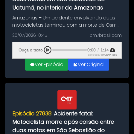
Uatumã, no interior do Amazonas
Amazonas – Um acidente envolvendo duas
motocicletas terminou com a morte de Osmar
Figueiredo de Souza, de 38 anos, no município
20/07/2026 10:45
cm7brasil.com
de São Sebastião do Uatumã, no interior do
Amazonas. A colisão ocorreu n...
Ouça o texto
0:00
/
1:14
powered by
VOICEXPRESS
Ver Episódio
Ver Original
Episódio 27838:
Acidente fatal:
Motociclista morre após colisão entre
duas motos em São Sebastião do