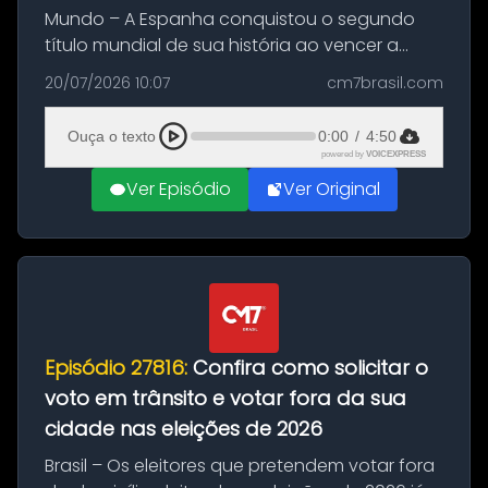
Mundo – A Espanha conquistou o segundo
título mundial de sua história ao vencer a
Argentina por 1 a 0, neste domingo (19), na
20/07/2026 10:07
cm7brasil.com
decisão da Copa do Mundo de 2026. Depois
de um duelo sem gols durante o te...
Ouça o texto
0:00
/
4:50
powered by
VOICEXPRESS
Ver Episódio
Ver Original
Episódio 27816:
Confira como solicitar o
voto em trânsito e votar fora da sua
cidade nas eleições de 2026
Brasil – Os eleitores que pretendem votar fora