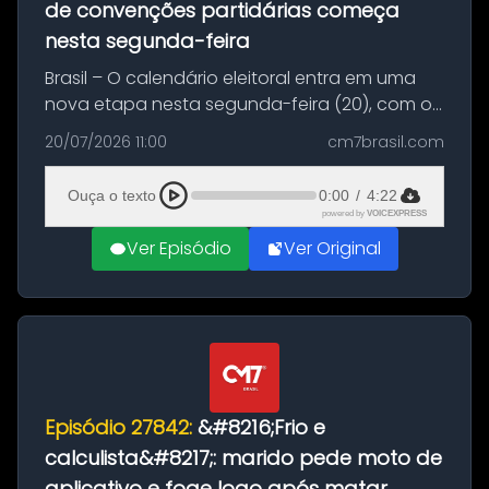
de convenções partidárias começa
nesta segunda-feira
Brasil – O calendário eleitoral entra em uma
nova etapa nesta segunda-feira (20), com o
início do período destinado às convenções
20/07/2026 11:00
cm7brasil.com
partidárias. Até 5 de agosto, partidos e
federações poderão oficializa...
Ouça o texto
0:00
/
4:22
powered by
VOICEXPRESS
Ver Episódio
Ver Original
Episódio 27842:
&#8216;Frio e
calculista&#8217;: marido pede moto de
aplicativo e foge logo após matar