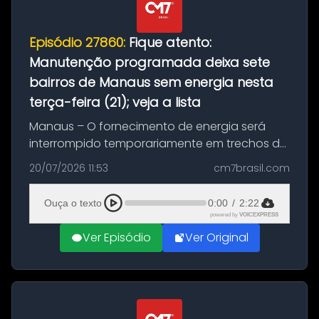
Episódio 27860:
Fique atento:
Manutenção programada deixa sete
bairros de Manaus sem energia nesta
terça-feira (21); veja a lista
Manaus – O fornecimento de energia será
interrompido temporariamente em trechos de
sete bairros de Manaus nesta terça-feira (21).
20/07/2026 11:53
cm7brasil.com
A suspensão programada ocorrerá para a
execução de serviços de manuten...
Ouça o texto
0:00
/
2:22
powered by
VOICEXPRESS
Ver Episódio
Ver Original