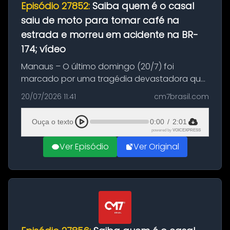
Episódio 27852:
Saiba quem é o casal
saiu de moto para tomar café na
estrada e morreu em acidente na BR-
174; vídeo
Manaus – O último domingo (20/7) foi
marcado por uma tragédia devastadora que
resultou na morte precoce de dois jovens na
20/07/2026 11:41
cm7brasil.com
BR-174, na zona rural de Manaus. Um passeio
com destino a um típico café regio...
Ouça o texto
0:00
/
2:01
powered by
VOICEXPRESS
Ver Episódio
Ver Original