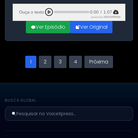
Aeroporto de Aqaba, na Jordânia, durante a
21ª fase da Operação Nasr 2. A...
Ouça o texto
0:00
/
1:07
powered by
VOICEXPRESS
Ver Episódio
Ver Original
1
2
3
4
Próxima
BUSCA GLOBAL
Pesquisar no VoiceXpress...