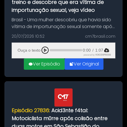
treino e descobre que era vítima de
importunação sexual, veja vídeo
Brasil - Uma mulher descobriu que havia sido
vítima de importunação sexual somente após
assistir a um vídeo que gravou enquanto
20/07/2026 10:52
cm7brasil.com
treinava na academia de um condomínio em
Feira de Santana, na Bahia. O c...
Ouça o texto
0:00
/
1:07
powered by
VOICEXPRESS
Ver Episódio
Ver Original
Episódio 27836:
Acid3nte f4tal:
Motociclista m0rre após colisão entre
duas motos em São Sebastião do