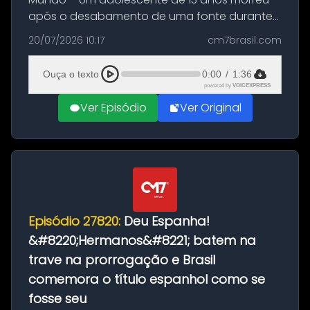
após o desabamento de uma fonte durante
as comemorações pelo título da Copa do
20/07/2026 10:17
cm7brasil.com
Mundo conquistado pela Espanha, em
Ciudad Rodrigo, na província de Salamanca,
Ouça o texto
0:00
/
1:36
no...
powered by
VOICEXPRESS
Ver Episódio
Ver Original
Episódio 27820:
Deu Espanha!
&#8220;Hermanos&#8221; batem na
trave na prorrogação e Brasil
comemora o título espanhol como se
fosse seu