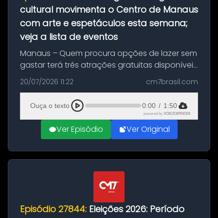
cultural movimenta o Centro de Manaus
com arte e espetáculos esta semana;
veja a lista de eventos
Manaus – Quem procura opções de lazer sem
gastar terá três atrações gratuitas disponíveis
entre esta segunda-feira (20) e quinta-feira
20/07/2026 11:22
cm7brasil.com
(23). A programação inclui uma exposição
dedicada à história das ...
Ouça o texto
0:00
/
1:50
powered by
VOICEXPRESS
Ver Episódio
Ver Original
Episódio 27844:
Eleições 2026: Período