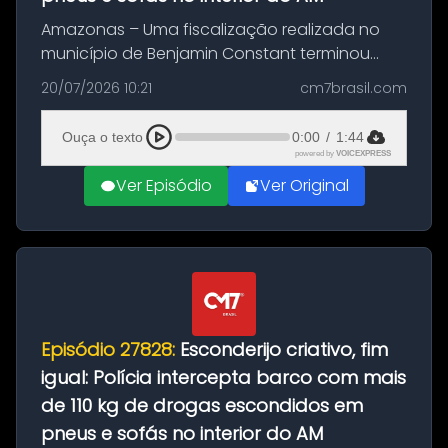
Amazonas – Uma fiscalização realizada no
município de Benjamin Constant terminou
com a apreensão de aproximadamente 115
20/07/2026 10:21
cm7brasil.com
quilos de entorpecentes em uma
embarcação atracada no porto da cidade. O
Ouça o texto
0:00
/
1:44
materia...
powered by
VOICEXPRESS
Ver Episódio
Ver Original
Episódio 27828:
Esconderijo criativo, fim
igual: Polícia intercepta barco com mais
de 110 kg de drogas escondidos em
pneus e sofás no interior do AM