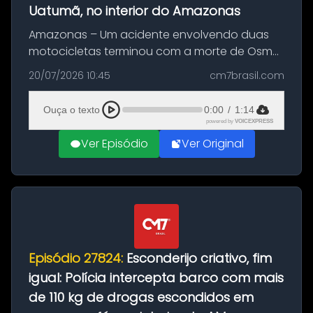
Uatumã, no interior do Amazonas
Amazonas – Um acidente envolvendo duas
motocicletas terminou com a morte de Osmar
Figueiredo de Souza, de 38 anos, no município
20/07/2026 10:45
cm7brasil.com
de São Sebastião do Uatumã, no interior do
Amazonas. A colisão ocorreu n...
Ouça o texto
0:00
/
1:14
powered by
VOICEXPRESS
Ver Episódio
Ver Original
Episódio 27824:
Esconderijo criativo, fim
igual: Polícia intercepta barco com mais
de 110 kg de drogas escondidos em