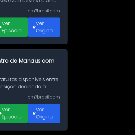
sseio com destino a um
cm7brasil.com
Ver
Ver
Episódio
Original
entro de Manaus com
tuitas disponíveis entre
xposição dedicada à
cm7brasil.com
Ver
Ver
Episódio
Original