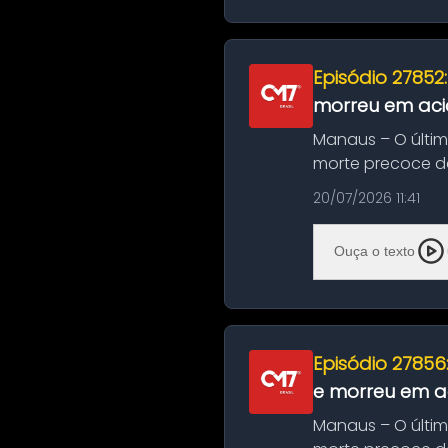
Episódio 27852
morreu em aci
Manaus – O últi
morte precoce de
típico café regio..
20/07/2026 11:41
Ouça o texto
Episódio 27856
e morreu em ac
Manaus – O últi