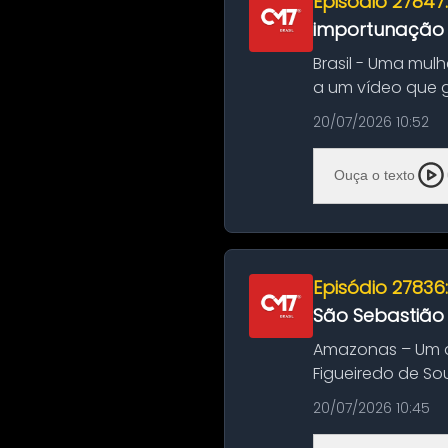
Episódio 27847
importunação s
Brasil - Uma mul
a um vídeo que 
na Bahia. O c...
20/07/2026 10:52
Ouça o texto
Episódio 27836
São Sebastião
Amazonas – Um a
Figueiredo de So
Amazonas. A colis
20/07/2026 10:45