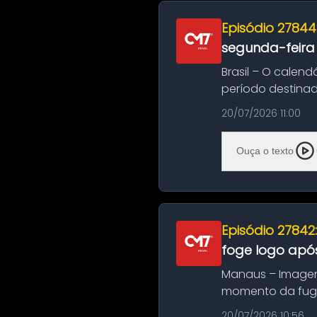
Episódio 27844
segunda-feira
Brasil – O calend
período destinad
oficializa...
20/07/2026 11:00
Ouça o texto
Episódio 27842
foge logo após
Manaus – Imagen
momento da fuga 
noite deste último
20/07/2026 10:56