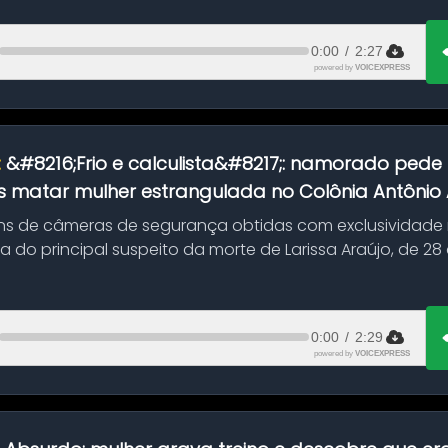
0:00
/
2:27
powered by
VOICEXPRESS
:
&#8216;Frio e calculista&#8217;: namorado pede 
 matar mulher estrangulada no Colônia Antônio Al
s de câmeras de segurança obtidas com exclusividade
do principal suspeito da morte de Larissa Araújo, de 28
 d...
0:00
/
2:29
powered by
VOICEXPRESS