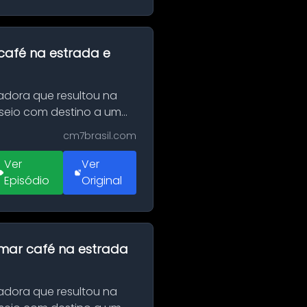
café na estrada e
adora que resultou na
sseio com destino a um
cm7brasil.com
Ver
Ver
Episódio
Original
omar café na estrada
adora que resultou na