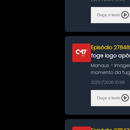
Ouça o texto
Episódio 27848
foge logo após
Manaus – Imagen
momento da fuga 
noite deste último
20/07/2026 10:56
Ouça o texto