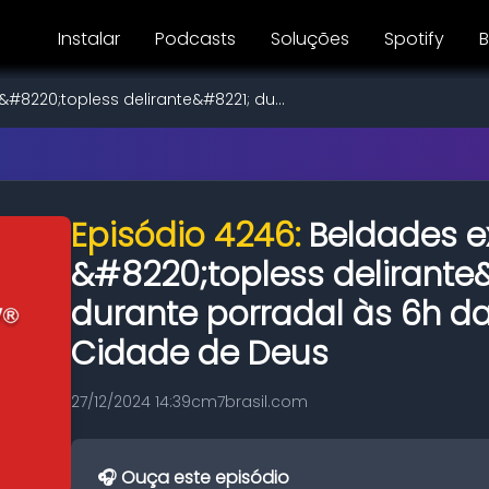
Instalar
Podcasts
Soluções
Spotify
B
#8220;topless delirante&#8221; du...
Episódio 4246:
Beldades 
&#8220;topless delirante
durante porradal às 6h 
Cidade de Deus
27/12/2024 14:39
cm7brasil.com
🎧 Ouça este episódio