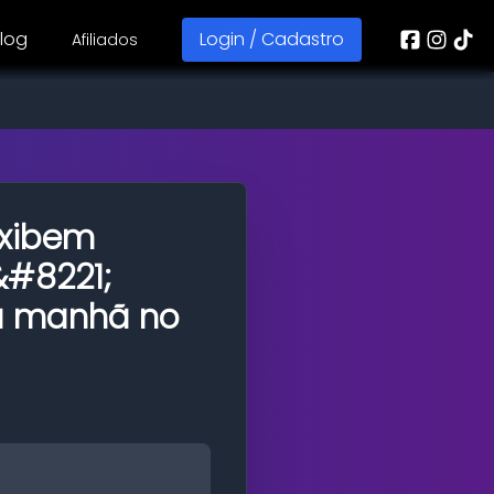
log
Login / Cadastro
Afiliados
exibem
&#8221;
da manhã no