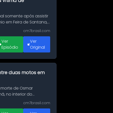
a vítima de
al somente após assistir
o em Feira de Santana,
cm7brasil.com
Ver
Ver
Episódio
Original
 entre duas motos em
 morte de Osmar
, no interior do
cm7brasil.com