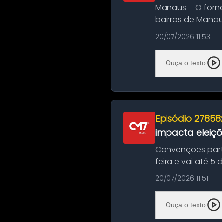
Manaus – O forn
bairros de Manau
serviços de manut
20/07/2026 11:53
Ouça o texto
Episódio 27858
impacta eleiç
Convenções part
feira e vai até 5
suas convençõ...
20/07/2026 11:51
Ouça o texto