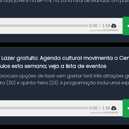
 dois jovens na BR-174, na zona rural de Manaus. Um pa
.
0:00
/
1:59
powered by
VOICEXPRESS
:
Lazer gratuito: Agenda cultural movimenta o C
ulos esta semana; veja a lista de eventos
ocura opções de lazer sem gastar terá três atrações gra
ra (20) e quinta-feira (23). A programação inclui uma e
0:00
/
1:50
powered by
VOICEXPRESS