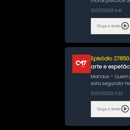
morte precoce de
típico café regio..
20/07/2026 11:41
Ouça o texto
Episódio 27850
arte e espetác
Manaus – Quem pr
esta segunda-fei
história das ...
20/07/2026 11:22
Ouça o texto