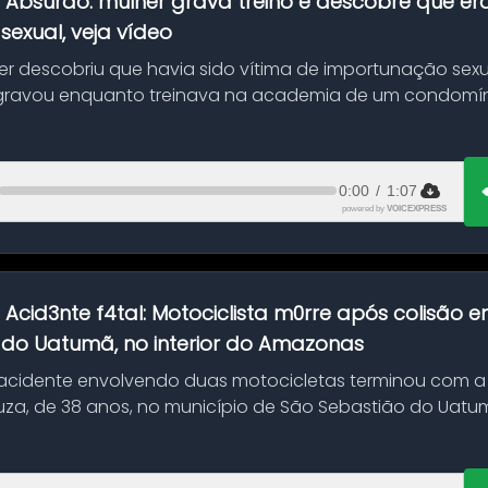
:
Absurdo: mulher grava treino e descobre que er
exual, veja vídeo
her descobriu que havia sido vítima de importunação sexu
gravou enquanto treinava na academia de um condomíni
0:00
/
1:07
powered by
VOICEXPRESS
:
Acid3nte f4tal: Motociclista m0rre após colisão
 do Uatumã, no interior do Amazonas
cidente envolvendo duas motocicletas terminou com a
uza, de 38 anos, no município de São Sebastião do Uatumã
ão ocorreu n...