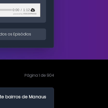
0:00
/
1:12
powered by
VOICEXPRESS
dos os Episódios
Página 1 de 904
te bairros de Manaus