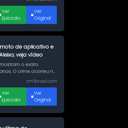
Ver
Ver
Episódio
Original
moto de aplicativo e
eixo; veja vídeo
 mostram o exato
 anos. O crime ocorreu na
cm7brasil.com
Ver
Ver
Episódio
Original