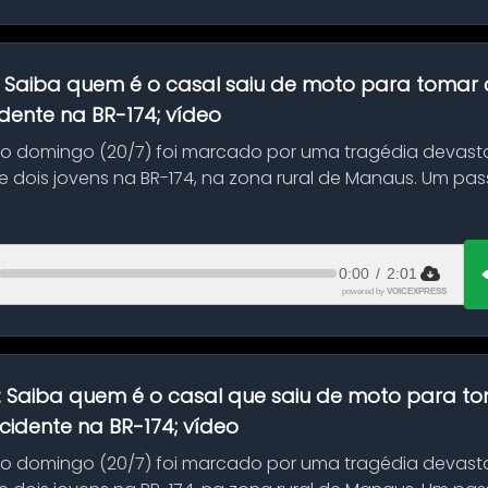
:
Saiba quem é o casal saiu de moto para tomar 
dente na BR-174; vídeo
mo domingo (20/7) foi marcado por uma tragédia devast
 dois jovens na BR-174, na zona rural de Manaus. Um pa
.
0:00
/
2:01
powered by
VOICEXPRESS
:
Saiba quem é o casal que saiu de moto para t
idente na BR-174; vídeo
mo domingo (20/7) foi marcado por uma tragédia devast