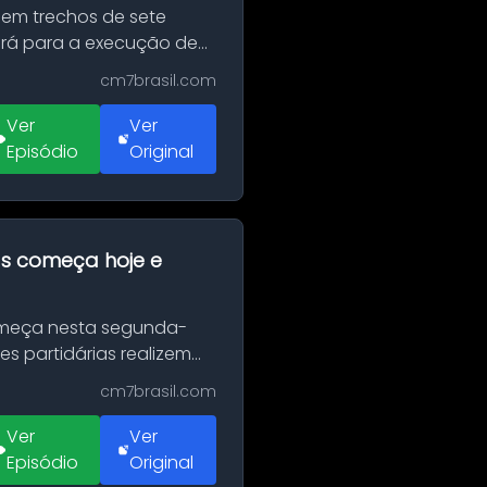
 em trechos de sete
erá para a execução de
cm7brasil.com
Ver
Ver
Episódio
Original
as começa hoje e
Começa nesta segunda-
es partidárias realizem
cm7brasil.com
Ver
Ver
Episódio
Original