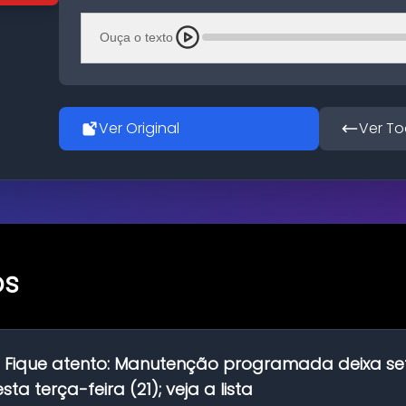
Ouça o texto
Ver Original
Ver To
os
:
Fique atento: Manutenção programada deixa se
ta terça-feira (21); veja a lista