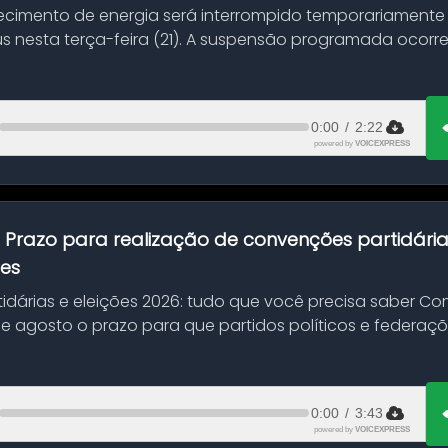
ecimento de energia será interrompido temporariamente
s nesta terça-feira (21). A suspensão programada ocorr
en...
0:00
/
2:22
powered by
VOICEXPRESS
:
Prazo para realização de convenções partidári
ões
idárias e eleições 2026: tudo que você precisa saber 
 de agosto o prazo para que partidos políticos e federaçõ
0:00
/
3:43
powered by
VOICEXPRESS