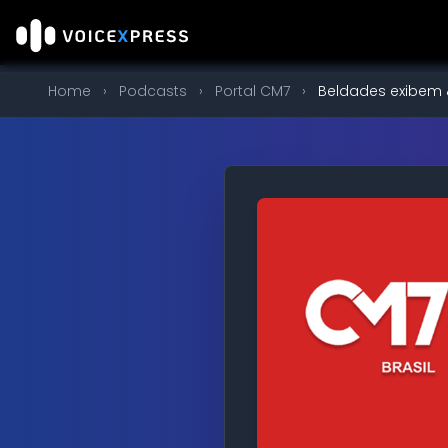
Home
›
Podcasts
›
Portal CM7
›
Beldades exibem &