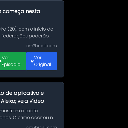
as começa nesta
ra (20), com o início do
 e federações poderão
cm7brasil.com
Ver
Ver
Episódio
Original
o de aplicativo e
leixo; veja vídeo
 mostram o exato
 anos. O crime ocorreu na
cm7brasil.com