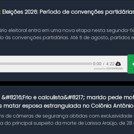
:
Eleições 2026: Período de convenções partidári
ário eleitoral entra em uma nova etapa nesta segunda-fei
o às convenções partidárias. Até 5 de agosto, partidos
0:00
/
4:22
powered by
VOICEXPRESS
:
&#8216;Frio e calculista&#8217;: marido pede mot
 matar esposa estrangulada no Colônia Antônio A
s de câmeras de segurança obtidas com exclusividade
do principal suspeito da morte de Larissa Araújo, de 28
 d...