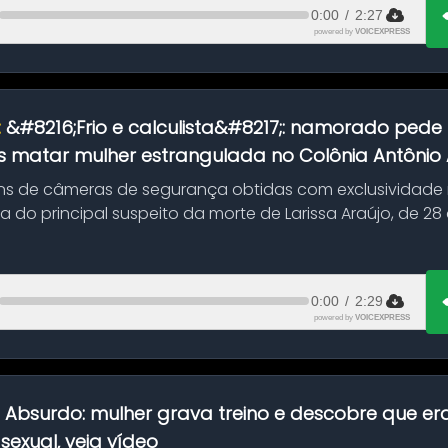
0:00
/
2:27
powered by
VOICEXPRESS
:
&#8216;Frio e calculista&#8217;: namorado pede 
 matar mulher estrangulada no Colônia Antônio Al
s de câmeras de segurança obtidas com exclusividade
do principal suspeito da morte de Larissa Araújo, de 28
 d...
0:00
/
2:29
powered by
VOICEXPRESS
:
Absurdo: mulher grava treino e descobre que er
exual, veja vídeo