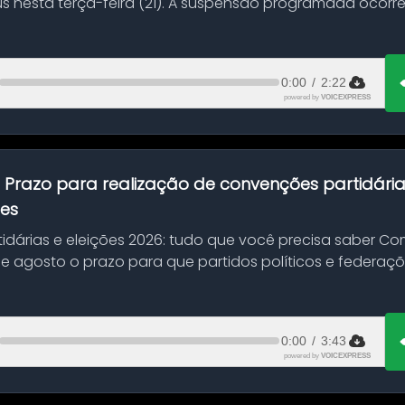
s nesta terça-feira (21). A suspensão programada ocorr
en...
0:00
/
2:22
powered by
VOICEXPRESS
:
Prazo para realização de convenções partidári
ões
idárias e eleições 2026: tudo que você precisa saber 
 de agosto o prazo para que partidos políticos e federaçõ
0:00
/
3:43
powered by
VOICEXPRESS