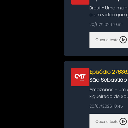
Brasil - Uma mul
a um vídeo que 
na Bahia. O c...
20/07/2026 10:52
Ouça o texto
Episódio 27836
São Sebastião
Amazonas – Um a
Figueiredo de So
Amazonas. A colis
20/07/2026 10:45
Ouça o texto