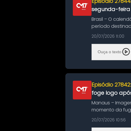
Episódio 27844
segunda-feira
Brasil – O calend
período destinad
oficializa...
20/07/2026 11:00
Ouça o texto
Episódio 27842
foge logo após
Manaus – Imagen
momento da fuga 
noite deste último
20/07/2026 10:56