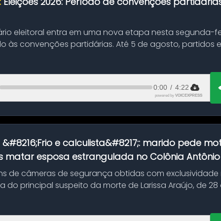
:
Eleições 2026: Período de convenções partidári
ário eleitoral entra em uma nova etapa nesta segunda-fei
o às convenções partidárias. Até 5 de agosto, partidos
0:00
/
4:22
powered by
VOICEXPRESS
:
&#8216;Frio e calculista&#8217;: marido pede mot
 matar esposa estrangulada no Colônia Antônio A
s de câmeras de segurança obtidas com exclusividade
do principal suspeito da morte de Larissa Araújo, de 28
 d...