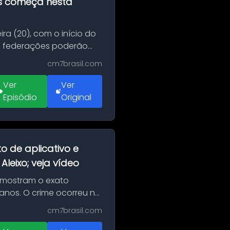
as começa nesta
ra (20), com o início do
 e federações poderão
cm7brasil.com
Ver
Ver
Episódio
Original
o de aplicativo e
leixo; veja vídeo
 mostram o exato
 anos. O crime ocorreu na
cm7brasil.com