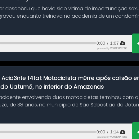
her descobriu que havia sido vítima de importunação sexu
gravou enquanto treinava na academia de um condomíni
0:00
/
1:07
powered by
VOICEXPRESS
:
Acid3nte f4tal: Motociclista m0rre após colisão
 do Uatumã, no interior do Amazonas
cidente envolvendo duas motocicletas terminou com a
uza, de 38 anos, no município de São Sebastião do Uatumã
ão ocorreu n...
0:00
/
1:14
powered by
VOICEXPRESS