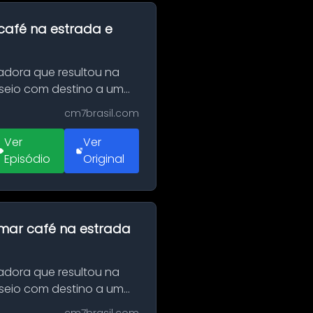
café na estrada e
adora que resultou na
sseio com destino a um
cm7brasil.com
Ver
Ver
Episódio
Original
omar café na estrada
adora que resultou na
sseio com destino a um