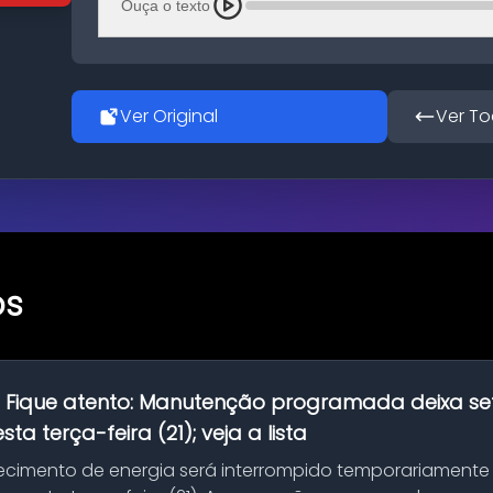
Ouça o texto
Ver Original
Ver To
os
:
Fique atento: Manutenção programada deixa se
ta terça-feira (21); veja a lista
ecimento de energia será interrompido temporariamente