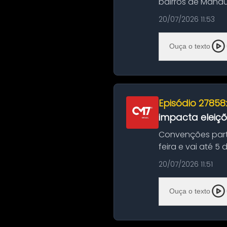
bairros de Manau
serviços de manut
20/07/2026 11:53
Ouça o texto
Episódio 27858
impacta eleiç
Convenções part
feira e vai até 5
suas convençõ...
20/07/2026 11:51
Ouça o texto