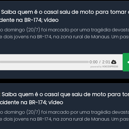
:
Saiba quem é o casal saiu de moto para tomar 
dente na BR-174; vídeo
mo domingo (20/7) foi marcado por uma tragédia devast
 dois jovens na BR-174, na zona rural de Manaus. Um pa
.
0:00
/
2:01
powered by
VOICEXPRESS
:
Saiba quem é o casal que saiu de moto para t
idente na BR-174; vídeo
mo domingo (20/7) foi marcado por uma tragédia devast
 dois jovens na BR-174, na zona rural de Manaus. Um pa
.