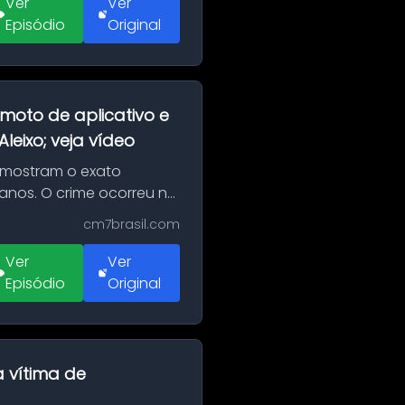
Ver
Ver
Episódio
Original
moto de aplicativo e
eixo; veja vídeo
 mostram o exato
 anos. O crime ocorreu na
cm7brasil.com
Ver
Ver
Episódio
Original
a vítima de