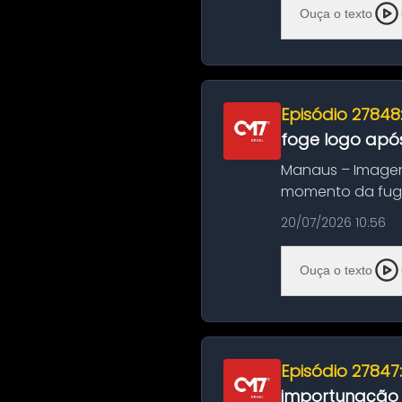
Ouça o texto
Episódio 27848
foge logo após
Manaus – Imagen
momento da fuga 
noite deste último
20/07/2026 10:56
Ouça o texto
Episódio 27847
importunação s