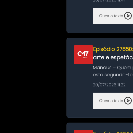
20/07/2026 11:41
Ouça o texto
Episódio 27850
arte e espetác
Manaus – Quem pr
esta segunda-fei
história das ...
20/07/2026 11:22
Ouça o texto