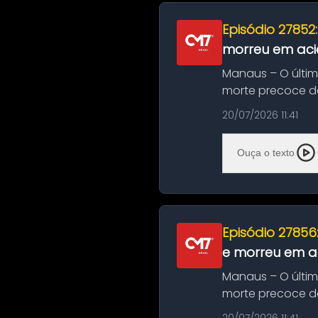
Episódio 27852
morreu em aci
Manaus – O últi
morte precoce de
típico café regio..
20/07/2026 11:41
Ouça o texto
Episódio 27856
e morreu em ac
Manaus – O últi
morte precoce de
típico café regio..