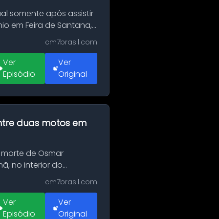
al somente após assistir
o em Feira de Santana,
cm7brasil.com
Ver
Ver
Episódio
Original
 entre duas motos em
 morte de Osmar
, no interior do
cm7brasil.com
Ver
Ver
Episódio
Original