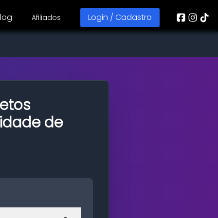
log
Login / Cadastro
Afiliados
fetos
idade de