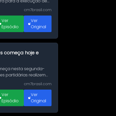
erá para a execução de
cm7brasil.com
Ver
Ver
Episódio
Original
as começa hoje e
Começa nesta segunda-
es partidárias realizem
cm7brasil.com
Ver
Ver
Episódio
Original