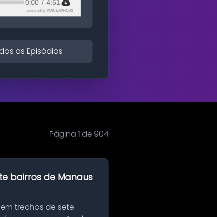
0:00
/
4:51
powered by
VOICEXPRESS
dos os Episódios
Página 1 de 904
te bairros de Manaus
 em trechos de sete