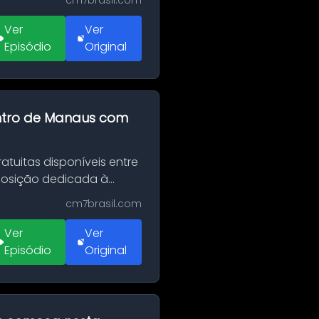
cm7brasil.com
Ver
Ver
Episódio
Original
entro de Manaus com
tuitas disponíveis entre
xposição dedicada à
cm7brasil.com
Ver
Ver
Episódio
Original