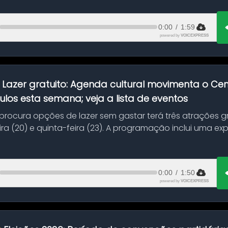
0:00
/
1:59
powered by
VOICEXPRESS
:
Lazer gratuito: Agenda cultural movimenta o C
ulos esta semana; veja a lista de eventos
ocura opções de lazer sem gastar terá três atrações gra
ra (20) e quinta-feira (23). A programação inclui uma e
0:00
/
1:50
powered by
VOICEXPRESS