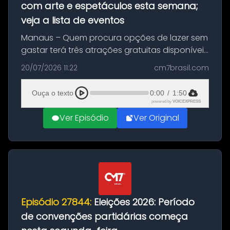
com arte e espetáculos esta semana;
veja a lista de eventos
Manaus – Quem procura opções de lazer sem
gastar terá três atrações gratuitas disponíveis
entre esta segunda-feira (20) e quinta-feira
20/07/2026 11:22
cm7brasil.com
(23). A programação inclui uma exposição
dedicada à história das ...
Ouça o texto
0:00
/
1:50
powered by
VOICEXPRESS
Ver Episódio
Ver Original
Episódio 27844:
Eleições 2026: Período
de convenções partidárias começa