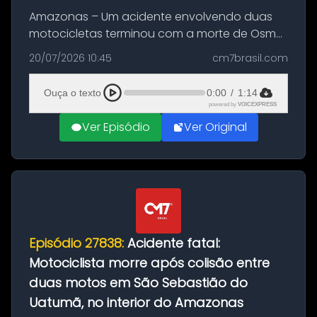
Amazonas – Um acidente envolvendo duas
motocicletas terminou com a morte de Osmar
Figueiredo de Souza, de 38 anos, no município
20/07/2026 10:45
cm7brasil.com
de São Sebastião do Uatumã, no interior do
Amazonas. A colisão ocorreu n...
Ouça o texto
0:00
/
1:14
powered by
VOICEXPRESS
Ver Episódio
Ver Original
Episódio 27838:
Acidente fatal:
Motociclista morre após colisão entre
duas motos em São Sebastião do
Uatumã, no interior do Amazonas