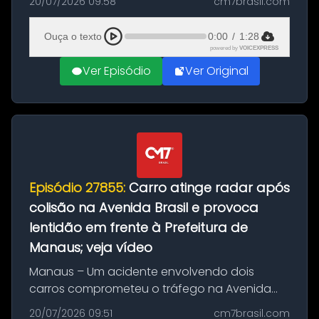
20/07/2026 09:58
cm7brasil.com
desta segunda-feira (20). O pedido pode ser
feito até 20 de ag...
Ouça o texto
0:00
/
1:28
powered by
VOICEXPRESS
Ver Episódio
Ver Original
Episódio 27855:
Carro atinge radar após
colisão na Avenida Brasil e provoca
lentidão em frente à Prefeitura de
Manaus; veja vídeo
Manaus – Um acidente envolvendo dois
carros comprometeu o tráfego na Avenida
Brasil durante a manhã desta segunda-feira
20/07/2026 09:51
cm7brasil.com