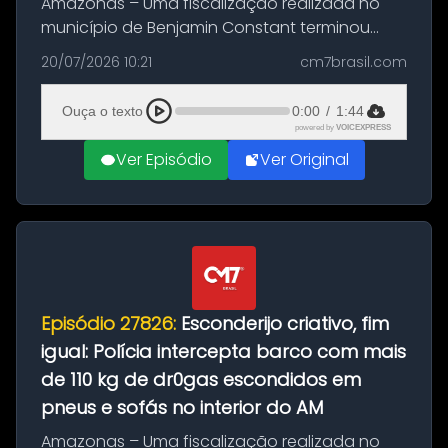
Amazonas – Uma fiscalização realizada no
município de Benjamin Constant terminou
com a apreensão de aproximadamente 115
20/07/2026 10:21
cm7brasil.com
quilos de entorpecentes em uma
embarcação atracada no porto da cidade. O
Ouça o texto
0:00
/
1:44
materia...
powered by
VOICEXPRESS
Ver Episódio
Ver Original
Episódio 27826:
Esconderijo criativo, fim
igual: Polícia intercepta barco com mais
de 110 kg de dr0gas escondidos em
pneus e sofás no interior do AM
Amazonas – Uma fiscalização realizada no