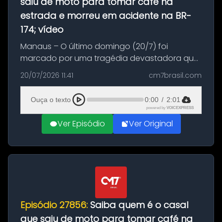
saiu de moto para tomar café na
estrada e morreu em acidente na BR-
174; vídeo
Manaus – O último domingo (20/7) foi
marcado por uma tragédia devastadora que
resultou na morte precoce de dois jovens na
20/07/2026 11:41
cm7brasil.com
BR-174, na zona rural de Manaus. Um passeio
com destino a um típico café regio...
Ouça o texto
0:00
/
2:01
powered by
VOICEXPRESS
Ver Episódio
Ver Original
Episódio 27856:
Saiba quem é o casal
que saiu de moto para tomar café na