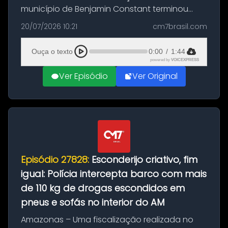
município de Benjamin Constant terminou
com a apreensão de aproximadamente 115
20/07/2026 10:21
cm7brasil.com
quilos de entorpecentes em uma
embarcação atracada no porto da cidade. O
Ouça o texto
0:00
/
1:44
materia...
powered by
VOICEXPRESS
Ver Episódio
Ver Original
Episódio 27828:
Esconderijo criativo, fim
igual: Polícia intercepta barco com mais
de 110 kg de drogas escondidos em
pneus e sofás no interior do AM
Amazonas – Uma fiscalização realizada no