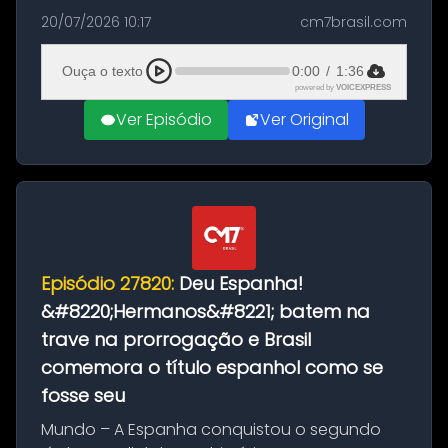
as comemorações pelo título da Copa do
20/07/2026 10:17
cm7brasil.com
Mundo conquistado pela Espanha, em
Ciudad Rodrigo, na província de Salamanca,
Ouça o texto
0:00
/
1:36
no...
powered by
VOICEXPRESS
Ver Episódio
Ver Original
Episódio 27820:
Deu Espanha!
&#8220;Hermanos&#8221; batem na
trave na prorrogação e Brasil
comemora o título espanhol como se
fosse seu
Mundo – A Espanha conquistou o segundo