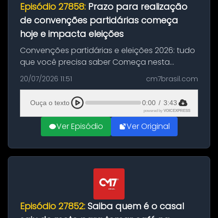
Episódio 27858:
Prazo para realização
de convenções partidárias começa
hoje e impacta eleições
Convenções partidárias e eleições 2026: tudo
que você precisa saber Começa nesta
segunda-feira e vai até 5 de agosto o prazo
20/07/2026 11:51
cm7brasil.com
para que partidos políticos e federações
partidárias realizem suas convençõ...
Ouça o texto
0:00
/
3:43
powered by
VOICEXPRESS
Ver Episódio
Ver Original
Episódio 27852:
Saiba quem é o casal