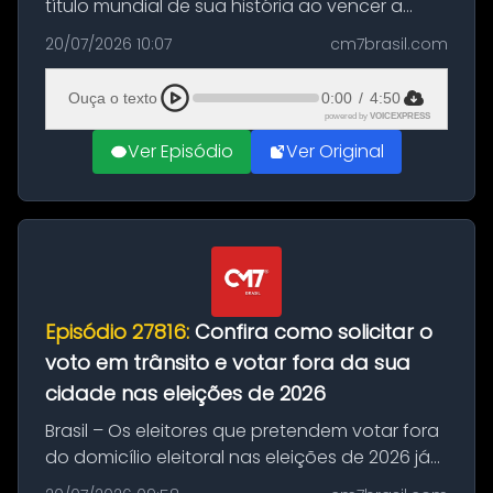
título mundial de sua história ao vencer a
Argentina por 1 a 0, neste domingo (19), na
20/07/2026 10:07
cm7brasil.com
decisão da Copa do Mundo de 2026. Depois
de um duelo sem gols durante o te...
Ouça o texto
0:00
/
4:50
powered by
VOICEXPRESS
Ver Episódio
Ver Original
Episódio 27816:
Confira como solicitar o
voto em trânsito e votar fora da sua
cidade nas eleições de 2026
Brasil – Os eleitores que pretendem votar fora
do domicílio eleitoral nas eleições de 2026 já
podem solicitar o voto em trânsito a partir