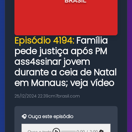
Episódio 4194:
Família
pede justiça após PM
ass4ssinar jovem
durante a ceia de Natal
em Manaus; veja vídeo
25/12/2024 22:39
cm7brasil.com
🎧 Ouça este episódio
Ouça o texto
0:00
/
2:00