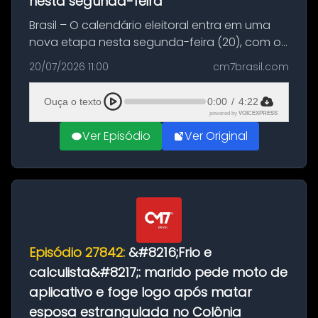
nesta segunda-feira
Brasil – O calendário eleitoral entra em uma
nova etapa nesta segunda-feira (20), com o
início do período destinado às convenções
20/07/2026 11:00
cm7brasil.com
partidárias. Até 5 de agosto, partidos e
federações poderão oficializa...
Ouça o texto
0:00
/
4:22
powered by
VOICEXPRESS
Ver Episódio
Ver Original
Episódio 27842:
&#8216;Frio e
calculista&#8217;: marido pede moto de
aplicativo e foge logo após matar
esposa estrangulada no Colônia