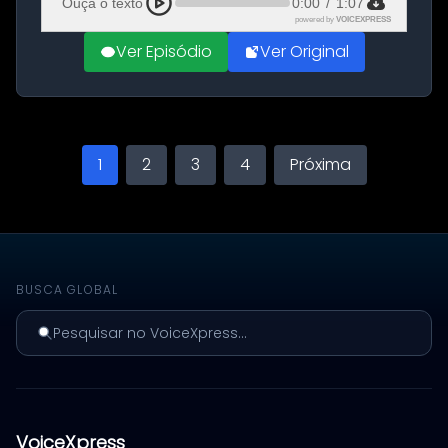
Ouça o texto
0:00
/
1:07
powered by
VOICEXPRESS
Ver Episódio
Ver Original
1
2
3
4
Próxima
BUSCA GLOBAL
Pesquisar no VoiceXpress...
VoiceXpress