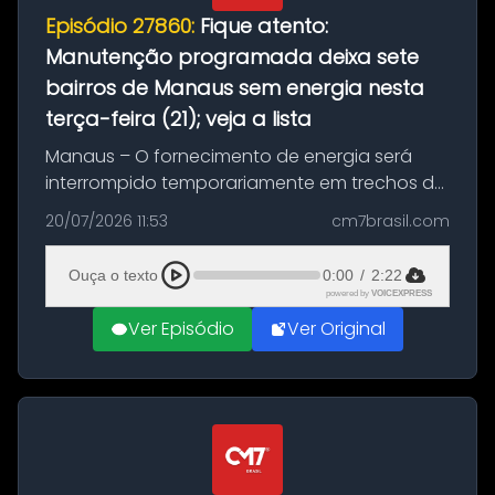
Episódio 27860:
Fique atento:
Manutenção programada deixa sete
bairros de Manaus sem energia nesta
terça-feira (21); veja a lista
Manaus – O fornecimento de energia será
interrompido temporariamente em trechos de
sete bairros de Manaus nesta terça-feira (21).
20/07/2026 11:53
cm7brasil.com
A suspensão programada ocorrerá para a
execução de serviços de manuten...
Ouça o texto
0:00
/
2:22
powered by
VOICEXPRESS
Ver Episódio
Ver Original