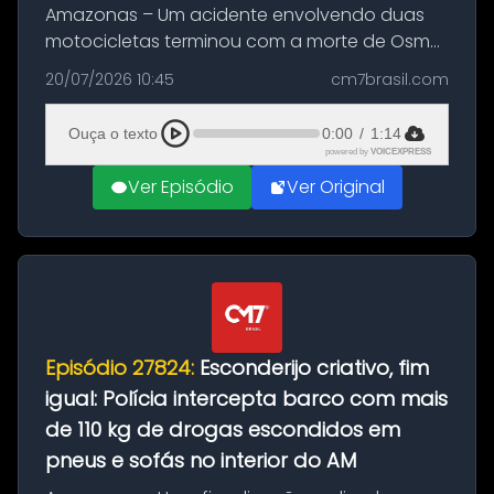
Amazonas – Um acidente envolvendo duas
motocicletas terminou com a morte de Osmar
Figueiredo de Souza, de 38 anos, no município
20/07/2026 10:45
cm7brasil.com
de São Sebastião do Uatumã, no interior do
Amazonas. A colisão ocorreu n...
Ouça o texto
0:00
/
1:14
powered by
VOICEXPRESS
Ver Episódio
Ver Original
Episódio 27824:
Esconderijo criativo, fim
igual: Polícia intercepta barco com mais
de 110 kg de drogas escondidos em
pneus e sofás no interior do AM