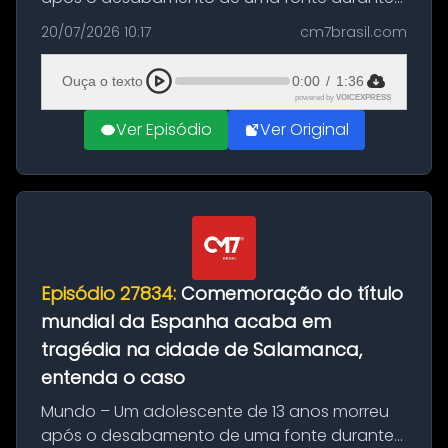
as comemorações pelo título da Copa do
20/07/2026 10:17
cm7brasil.com
Mundo conquistado pela Espanha, em
Ciudad Rodrigo, na província de Salamanca,
Ouça o texto
0:00
/
1:36
no...
powered by
VOICEXPRESS
Ver Episódio
Ver Original
Episódio 27834:
Comemoração do título
mundial da Espanha acaba em
tragédia na cidade de Salamanca,
entenda o caso
Mundo – Um adolescente de 13 anos morreu
após o desabamento de uma fonte durante