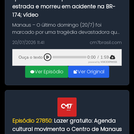
estrada e morreu em acidente na BR-
174; vídeo
Manaus – O último domingo (20/7) foi
marcado por uma tragédia devastadora que
resultou na morte precoce de dois jovens na
20/07/2026 11:41
cm7brasil.com
BR-174, na zona rural de Manaus. Um passeio
com destino a um típico café regio...
Ouça o texto
0:00
/
1:59
powered by
VOICEXPRESS
Ver Episódio
Ver Original
Episódio 27850:
Lazer gratuito: Agenda
cultural movimenta o Centro de Manaus