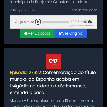
município de Benjamin Constant terminou
com a apreensão de aproximadamente 115
20/07/2026 10:21
cm7brasil.com
quilos de entorpecentes em uma
embarcação atracada no porto da cidade. O
Ouça o texto
0:00
/
1:45
materia...
powered by
VOICEXPRESS
Ver Episódio
Ver Original
Episódio 27822:
Comemoração do título
mundial da Espanha acaba em
tr4gédia na cidade de Salamanca,
entenda o caso
Mundo – Um adolescente de 13 anos morreu
após o desabamento de uma fonte durante