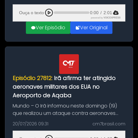
(20), em frente ao complexo da Prefeitura de
Manaus, na Zona Oeste. A batida ter...
Ouça o texto
0:00
/
2:01
powered by
VOICEXPRESS
Ver Episódio
Ver Original
Episódio 27812:
Irã afirma ter atingido
aeronaves militares dos EUA no
Aeroporto de Aqaba
Mundo – O Irã informou neste domingo (19)
que realizou um ataque contra aeronaves
militares dos Estados Unidos estacionadas no
20/07/2026 09:31
cm7brasil.com
Aeroporto de Aqaba, na Jordânia, durante a
21ª fase da Operação Nasr 2. A...