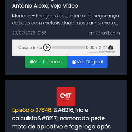
Antônio Aleixo; veja vídeo
Manaus – Imagens de câmeras de segurança
obtidas com exclusividade mostram o exato
momento da fuga do principal suspeito da
20/07/2026 10:56
cm7brasil.com
morte de Larissa Araújo, de 28 anos. O crime
ocorreu na noite deste último d...
Ouça o texto
0:00
/
2:27
powered by
VOICEXPRESS
Ver Episódio
Ver Original
Episódio 27848:
&#8216;Frio e
calculista&#8217;: namorado pede
moto de aplicativo e foge logo após