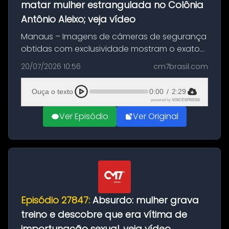
matar mulher estrangulada no Colônia
Antônio Aleixo; veja vídeo
Manaus – Imagens de câmeras de segurança
obtidas com exclusividade mostram o exato
momento da fuga do principal suspeito da
20/07/2026 10:56
cm7brasil.com
morte de Larissa Araújo, de 28 anos. O crime
ocorreu na noite deste último d...
Ouça o texto
0:00
/
2:29
powered by
VOICEXPRESS
Ver Episódio
Ver Original
Episódio 27847:
Absurdo: mulher grava
treino e descobre que era vítima de
importunação sexual, veja vídeo