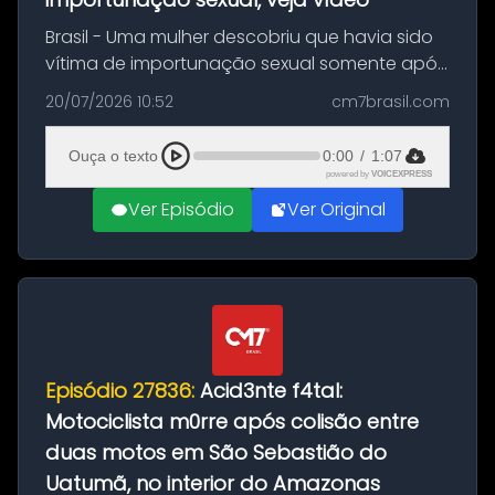
Brasil - Uma mulher descobriu que havia sido
vítima de importunação sexual somente após
assistir a um vídeo que gravou enquanto
20/07/2026 10:52
cm7brasil.com
treinava na academia de um condomínio em
Feira de Santana, na Bahia. O c...
Ouça o texto
0:00
/
1:07
powered by
VOICEXPRESS
Ver Episódio
Ver Original
Episódio 27836:
Acid3nte f4tal:
Motociclista m0rre após colisão entre
duas motos em São Sebastião do
Uatumã, no interior do Amazonas