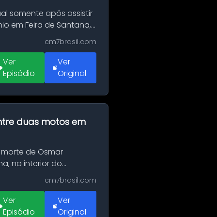
al somente após assistir
o em Feira de Santana,
cm7brasil.com
Ver
Ver
Episódio
Original
 entre duas motos em
 morte de Osmar
, no interior do
cm7brasil.com
Ver
Ver
Episódio
Original