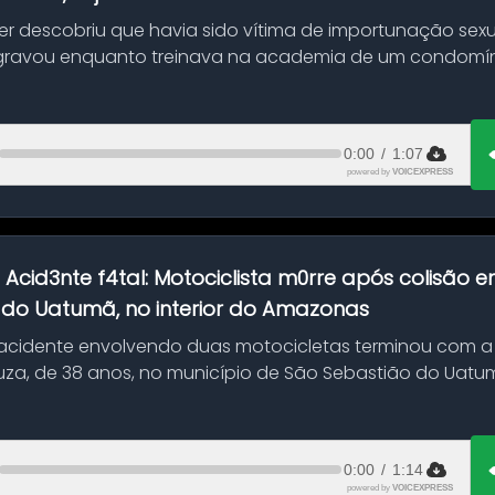
her descobriu que havia sido vítima de importunação sexu
gravou enquanto treinava na academia de um condomíni
0:00
/
1:07
powered by
VOICEXPRESS
:
Acid3nte f4tal: Motociclista m0rre após colisão
 do Uatumã, no interior do Amazonas
cidente envolvendo duas motocicletas terminou com a
uza, de 38 anos, no município de São Sebastião do Uatumã
ão ocorreu n...
0:00
/
1:14
powered by
VOICEXPRESS