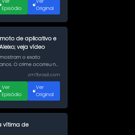
Ver
Ver
Episódio
Original
moto de aplicativo e
eixo; veja vídeo
 mostram o exato
 anos. O crime ocorreu na
cm7brasil.com
Ver
Ver
Episódio
Original
a vítima de