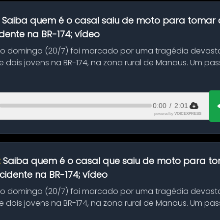
:
Saiba quem é o casal saiu de moto para tomar 
dente na BR-174; vídeo
mo domingo (20/7) foi marcado por uma tragédia devast
 dois jovens na BR-174, na zona rural de Manaus. Um pa
.
0:00
/
2:01
powered by
VOICEXPRESS
:
Saiba quem é o casal que saiu de moto para t
idente na BR-174; vídeo
mo domingo (20/7) foi marcado por uma tragédia devast
 dois jovens na BR-174, na zona rural de Manaus. Um pa
.