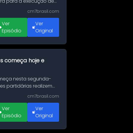
erá para a execução de
cm7brasil.com
Ver
Ver
Episódio
Original
as começa hoje e
Começa nesta segunda-
es partidárias realizem
cm7brasil.com
Ver
Ver
Episódio
Original