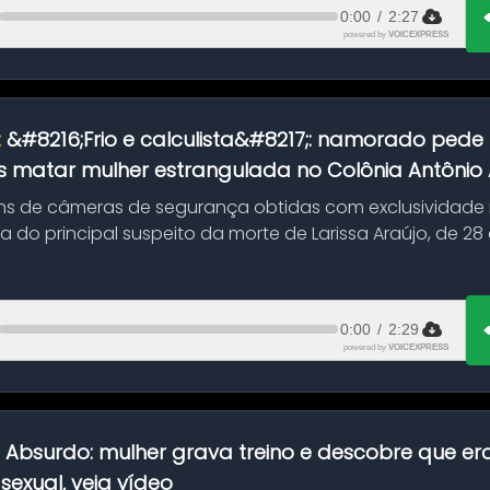
0:00
/
2:27
powered by
VOICEXPRESS
:
&#8216;Frio e calculista&#8217;: namorado pede 
 matar mulher estrangulada no Colônia Antônio Al
s de câmeras de segurança obtidas com exclusividade
do principal suspeito da morte de Larissa Araújo, de 28
 d...
0:00
/
2:29
powered by
VOICEXPRESS
:
Absurdo: mulher grava treino e descobre que er
exual, veja vídeo