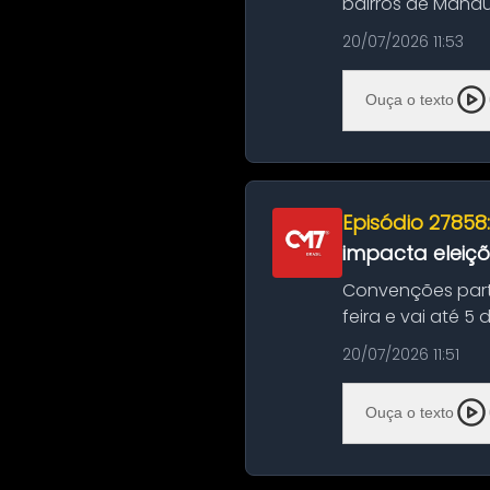
bairros de Manau
serviços de manut
20/07/2026 11:53
Ouça o texto
Episódio 27858
impacta eleiç
Convenções part
feira e vai até 5
suas convençõ...
20/07/2026 11:51
Ouça o texto