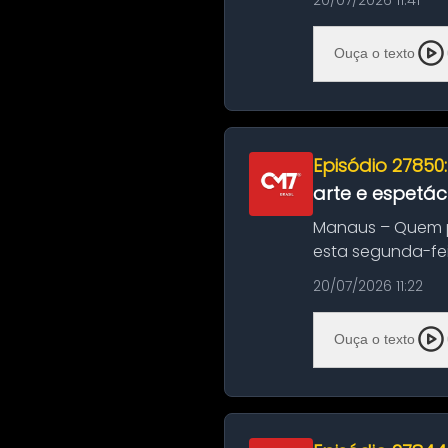
20/07/2026 11:41
Ouça o texto
Episódio 27850
arte e espetác
Manaus – Quem pr
esta segunda-fei
história das ...
20/07/2026 11:22
Ouça o texto