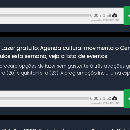
0:00
/
1:59
powered by
VOICEXPRESS
:
Lazer gratuito: Agenda cultural movimenta o C
ulos esta semana; veja a lista de eventos
ocura opções de lazer sem gastar terá três atrações gra
ra (20) e quinta-feira (23). A programação inclui uma e
0:00
/
1:50
powered by
VOICEXPRESS