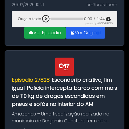
com a apreensão de aproximadamente 115
20/07/2026 10:21
cm7brasil.com
quilos de entorpecentes em uma
embarcação atracada no porto da cidade. O
Ouça o texto
0:00
/
1:44
materia...
powered by
VOICEXPRESS
Ver Episódio
Ver Original
Episódio 27828:
Esconderijo criativo, fim
igual: Polícia intercepta barco com mais
de 110 kg de drogas escondidos em
pneus e sofás no interior do AM
Amazonas – Uma fiscalização realizada no
município de Benjamin Constant terminou
com a apreensão de aproximadamente 115