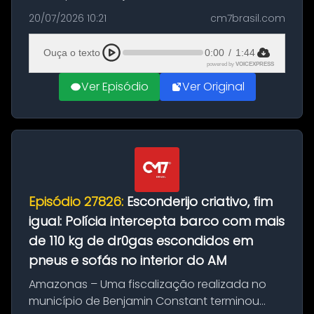
com a apreensão de aproximadamente 115
20/07/2026 10:21
cm7brasil.com
quilos de entorpecentes em uma
embarcação atracada no porto da cidade. O
Ouça o texto
0:00
/
1:44
materia...
powered by
VOICEXPRESS
Ver Episódio
Ver Original
Episódio 27826:
Esconderijo criativo, fim
igual: Polícia intercepta barco com mais
de 110 kg de dr0gas escondidos em
pneus e sofás no interior do AM
Amazonas – Uma fiscalização realizada no
município de Benjamin Constant terminou