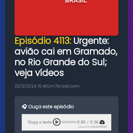
Episódio 4113:
Urgente:
avião cai em Gramado,
no Rio Grande do Sul;
veja vídeos
22/12/2024 10:45
cm7brasil.com
🎧 Ouça este episódio
Ouça o texto
0:00
/
0:36
powered by
VOICEXPRESS