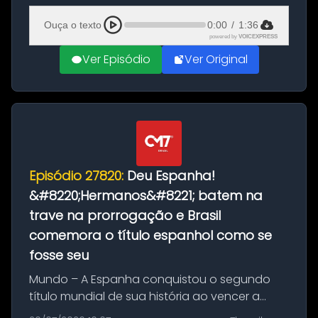
Ciudad Rodrigo, na província de Salamanca,
Ouça o texto
0:00
/
1:36
no...
powered by
VOICEXPRESS
Ver Episódio
Ver Original
Episódio 27820:
Deu Espanha!
&#8220;Hermanos&#8221; batem na
trave na prorrogação e Brasil
comemora o título espanhol como se
fosse seu
Mundo – A Espanha conquistou o segundo
título mundial de sua história ao vencer a
Argentina por 1 a 0, neste domingo (19), na