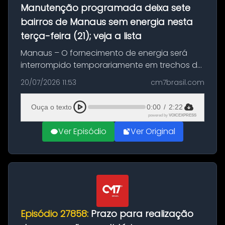
Manutenção programada deixa sete
bairros de Manaus sem energia nesta
terça-feira (21); veja a lista
Manaus – O fornecimento de energia será
interrompido temporariamente em trechos de
sete bairros de Manaus nesta terça-feira (21).
20/07/2026 11:53
cm7brasil.com
A suspensão programada ocorrerá para a
execução de serviços de manuten...
Ouça o texto
0:00
/
2:22
powered by
VOICEXPRESS
Ver Episódio
Ver Original
Episódio 27858:
Prazo para realização