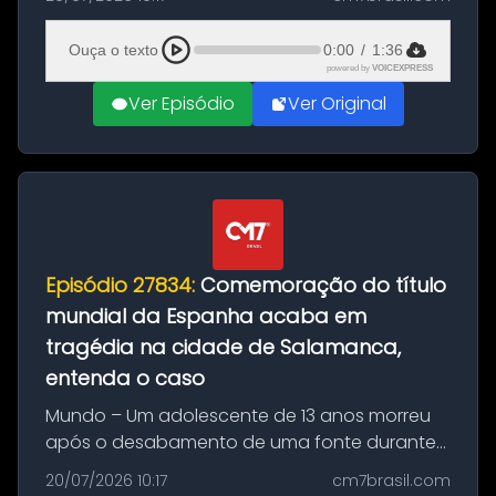
Mundo conquistado pela Espanha, em
Ciudad Rodrigo, na província de Salamanca,
Ouça o texto
0:00
/
1:36
no...
powered by
VOICEXPRESS
Ver Episódio
Ver Original
Episódio 27834:
Comemoração do título
mundial da Espanha acaba em
tragédia na cidade de Salamanca,
entenda o caso
Mundo – Um adolescente de 13 anos morreu
após o desabamento de uma fonte durante
as comemorações pelo título da Copa do
20/07/2026 10:17
cm7brasil.com
Mundo conquistado pela Espanha, em