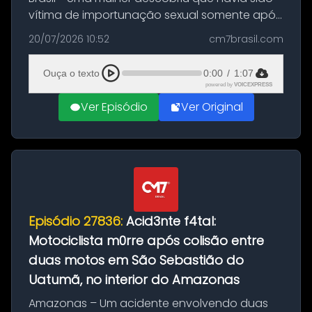
vítima de importunação sexual somente após
assistir a um vídeo que gravou enquanto
20/07/2026 10:52
cm7brasil.com
treinava na academia de um condomínio em
Feira de Santana, na Bahia. O c...
Ouça o texto
0:00
/
1:07
powered by
VOICEXPRESS
Ver Episódio
Ver Original
Episódio 27836:
Acid3nte f4tal:
Motociclista m0rre após colisão entre
duas motos em São Sebastião do
Uatumã, no interior do Amazonas
Amazonas – Um acidente envolvendo duas