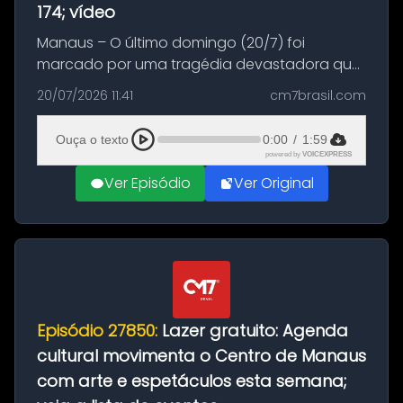
174; vídeo
Manaus – O último domingo (20/7) foi
marcado por uma tragédia devastadora que
resultou na morte precoce de dois jovens na
20/07/2026 11:41
cm7brasil.com
BR-174, na zona rural de Manaus. Um passeio
com destino a um típico café regio...
Ouça o texto
0:00
/
1:59
powered by
VOICEXPRESS
Ver Episódio
Ver Original
Episódio 27850:
Lazer gratuito: Agenda
cultural movimenta o Centro de Manaus
com arte e espetáculos esta semana;