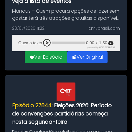
veja a lista de eventos
Manaus – Quem procura opções de lazer sem
gastar terá três atrações gratuitas disponíveis
entre esta segunda-feira (20) e quinta-feira
20/07/2026 11:22
cm7brasil.com
(23). A programação inclui uma exposição
dedicada à história das ...
Ouça o texto
0:00
/
1:50
powered by
VOICEXPRESS
Ver Episódio
Ver Original
Episódio 27844:
Eleições 2026: Período
de convenções partidárias começa
nesta segunda-feira
Brasil – O calendário eleitoral entra em uma