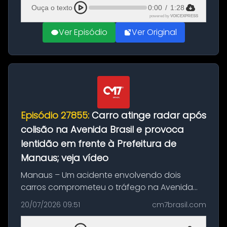
feito até 20 de ag...
Ouça o texto
0:00
/
1:28
powered by
VOICEXPRESS
Ver Episódio
Ver Original
Episódio 27855:
Carro atinge radar após
colisão na Avenida Brasil e provoca
lentidão em frente à Prefeitura de
Manaus; veja vídeo
Manaus – Um acidente envolvendo dois
carros comprometeu o tráfego na Avenida
Brasil durante a manhã desta segunda-feira
20/07/2026 09:51
cm7brasil.com
(20), em frente ao complexo da Prefeitura de
Manaus, na Zona Oeste. A batida ter...