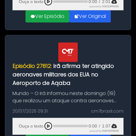
Ouça o texto
0:00
/
2:01
powered by
VOICEXPRESS
Ver Episódio
Ver Original
Episódio 27812:
Irã afirma ter atingido
aeronaves militares dos EUA no
Aeroporto de Aqaba
Mundo – O Irã informou neste domingo (19)
que realizou um ataque contra aeronaves
militares dos Estados Unidos estacionadas no
20/07/2026 09:31
cm7brasil.com
Aeroporto de Aqaba, na Jordânia, durante a
21ª fase da Operação Nasr 2. A...
Ouça o texto
0:00
/
1:07
powered by
VOICEXPRESS