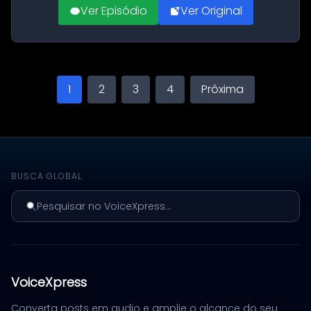
Ver Episódio
Ver Original
1
2
3
4
Próxima
BUSCA GLOBAL
Pesquisar no VoiceXpress...
VoiceXpress
Converta posts em audio e amplie o alcance do seu