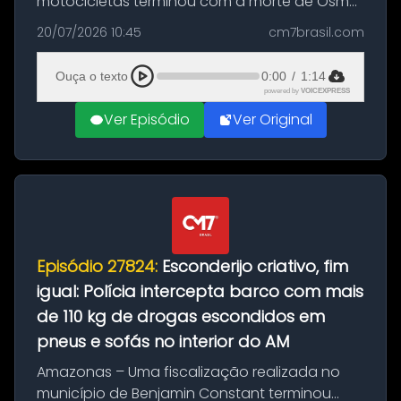
motocicletas terminou com a morte de Osmar
Figueiredo de Souza, de 38 anos, no município
20/07/2026 10:45
cm7brasil.com
de São Sebastião do Uatumã, no interior do
Amazonas. A colisão ocorreu n...
Ouça o texto
0:00
/
1:14
powered by
VOICEXPRESS
Ver Episódio
Ver Original
Episódio 27824:
Esconderijo criativo, fim
igual: Polícia intercepta barco com mais
de 110 kg de drogas escondidos em
pneus e sofás no interior do AM
Amazonas – Uma fiscalização realizada no
município de Benjamin Constant terminou