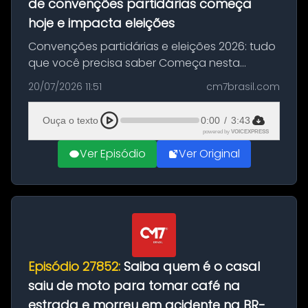
de convenções partidárias começa
hoje e impacta eleições
Convenções partidárias e eleições 2026: tudo
que você precisa saber Começa nesta
segunda-feira e vai até 5 de agosto o prazo
20/07/2026 11:51
cm7brasil.com
para que partidos políticos e federações
partidárias realizem suas convençõ...
Ouça o texto
0:00
/
3:43
powered by
VOICEXPRESS
Ver Episódio
Ver Original
Episódio 27852:
Saiba quem é o casal
saiu de moto para tomar café na
estrada e morreu em acidente na BR-