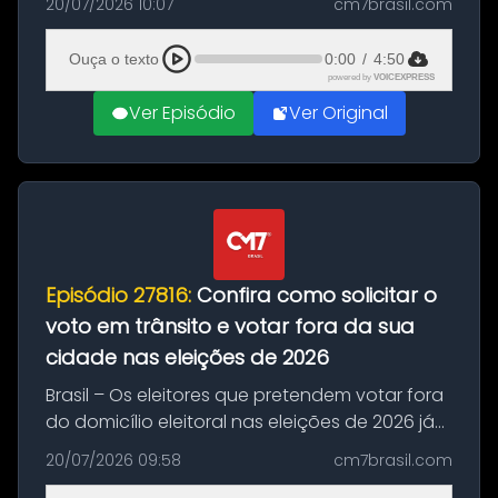
20/07/2026 10:07
cm7brasil.com
decisão da Copa do Mundo de 2026. Depois
de um duelo sem gols durante o te...
Ouça o texto
0:00
/
4:50
powered by
VOICEXPRESS
Ver Episódio
Ver Original
Episódio 27816:
Confira como solicitar o
voto em trânsito e votar fora da sua
cidade nas eleições de 2026
Brasil – Os eleitores que pretendem votar fora
do domicílio eleitoral nas eleições de 2026 já
podem solicitar o voto em trânsito a partir
20/07/2026 09:58
cm7brasil.com
desta segunda-feira (20). O pedido pode ser