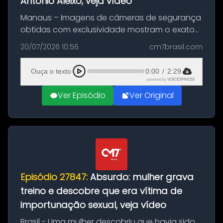
Antônio Aleixo; veja vídeo
Manaus – Imagens de câmeras de segurança
obtidas com exclusividade mostram o exato
momento da fuga do principal suspeito da
20/07/2026 10:56
cm7brasil.com
morte de Larissa Araújo, de 28 anos. O crime
ocorreu na noite deste último d...
Ouça o texto
0:00
/
2:29
powered by
VOICEXPRESS
Ver Episódio
Ver Original
Episódio 27847:
Absurdo: mulher grava
treino e descobre que era vítima de
importunação sexual, veja vídeo
Brasil - Uma mulher descobriu que havia sido