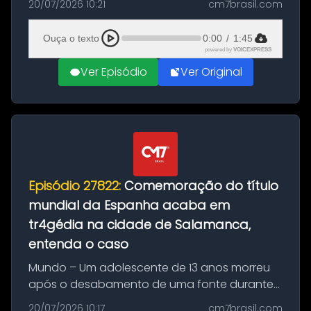
20/07/2026 10:21
cm7brasil.com
quilos de entorpecentes em uma
embarcação atracada no porto da cidade. O
Ouça o texto
0:00
/
1:45
materia...
powered by
VOICEXPRESS
Ver Episódio
Ver Original
Episódio 27822:
Comemoração do título
mundial da Espanha acaba em
tr4gédia na cidade de Salamanca,
entenda o caso
Mundo – Um adolescente de 13 anos morreu
após o desabamento de uma fonte durante
as comemorações pelo título da Copa do
20/07/2026 10:17
cm7brasil.com