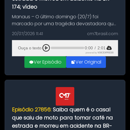
174; vídeo
Manaus – O último domingo (20/7) foi
marcado por uma tragédia devastadora que
resultou na morte precoce de dois jovens na
20/07/2026 11:41
cm7brasil.com
BR-174, na zona rural de Manaus. Um passeio
com destino a um típico café regio...
Ouça o texto
0:00
/
2:01
powered by
VOICEXPRESS
Ver Episódio
Ver Original
Episódio 27856:
Saiba quem é o casal
que saiu de moto para tomar café na
estrada e morreu em acidente na BR-