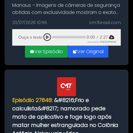
Manaus – Imagens de câmeras de segurança
obtidas com exclusividade mostram o exato
momento da fuga do principal suspeito da
20/07/2026 10:56
cm7brasil.com
morte de Larissa Araújo, de 28 anos. O crime
ocorreu na noite deste último d...
Ouça o texto
0:00
/
2:27
powered by
VOICEXPRESS
Ver Episódio
Ver Original
Episódio 27848:
&#8216;Frio e
calculista&#8217;: namorado pede
moto de aplicativo e foge logo após
matar mulher estrangulada no Colônia