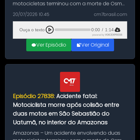
motocicletas terminou com a morte de Osmar
Figueiredo de Souza, de 38 anos, no município
20/07/2026 10:45
cm7brasil.com
de São Sebastião do Uatumã, no interior do
Amazonas. A colisão ocorreu n...
Ouça o texto
0:00
/
1:14
powered by
VOICEXPRESS
Ver Episódio
Ver Original
Episódio 27838:
Acidente fatal:
Motociclista morre após colisão entre
duas motos em São Sebastião do
Uatumã, no interior do Amazonas
Amazonas – Um acidente envolvendo duas