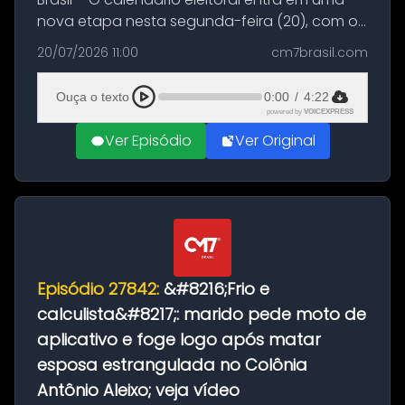
nova etapa nesta segunda-feira (20), com o
início do período destinado às convenções
20/07/2026 11:00
cm7brasil.com
partidárias. Até 5 de agosto, partidos e
federações poderão oficializa...
Ouça o texto
0:00
/
4:22
powered by
VOICEXPRESS
Ver Episódio
Ver Original
Episódio 27842:
&#8216;Frio e
calculista&#8217;: marido pede moto de
aplicativo e foge logo após matar
esposa estrangulada no Colônia
Antônio Aleixo; veja vídeo