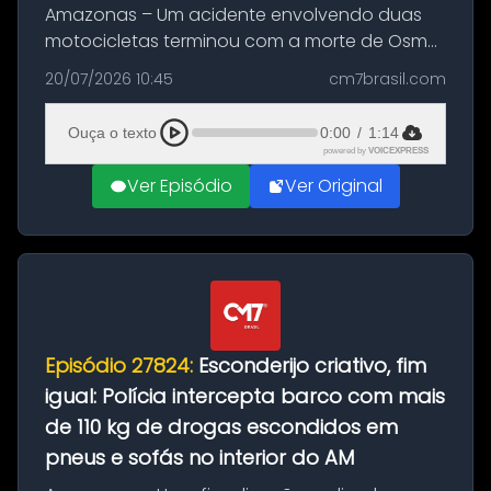
Amazonas – Um acidente envolvendo duas
motocicletas terminou com a morte de Osmar
Figueiredo de Souza, de 38 anos, no município
20/07/2026 10:45
cm7brasil.com
de São Sebastião do Uatumã, no interior do
Amazonas. A colisão ocorreu n...
Ouça o texto
0:00
/
1:14
powered by
VOICEXPRESS
Ver Episódio
Ver Original
Episódio 27824:
Esconderijo criativo, fim
igual: Polícia intercepta barco com mais
de 110 kg de drogas escondidos em
pneus e sofás no interior do AM