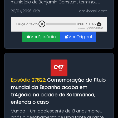
município de Benjamin Constant terminou
com a apreensão de aproximadamente 115
20/07/2026 10:21
cm7brasil.com
quilos de entorpecentes em uma
embarcação atracada no porto da cidade. O
Ouça o texto
0:00
/
1:45
materia...
powered by
VOICEXPRESS
Ver Episódio
Ver Original
Episódio 27822:
Comemoração do título
mundial da Espanha acaba em
tr4gédia na cidade de Salamanca,
entenda o caso
Mundo – Um adolescente de 13 anos morreu
após o desabamento de uma fonte durante