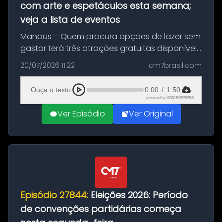
com arte e espetáculos esta semana;
veja a lista de eventos
Manaus – Quem procura opções de lazer sem
gastar terá três atrações gratuitas disponíveis
entre esta segunda-feira (20) e quinta-feira
20/07/2026 11:22
cm7brasil.com
(23). A programação inclui uma exposição
dedicada à história das ...
Ouça o texto
0:00
/
1:50
powered by
VOICEXPRESS
Ver Episódio
Ver Original
Episódio 27844:
Eleições 2026: Período
de convenções partidárias começa