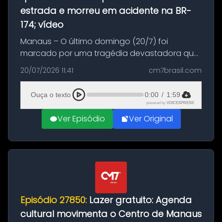
estrada e morreu em acidente na BR-
174; vídeo
Manaus – O último domingo (20/7) foi
marcado por uma tragédia devastadora que
resultou na morte precoce de dois jovens na
20/07/2026 11:41
cm7brasil.com
BR-174, na zona rural de Manaus. Um passeio
com destino a um típico café regio...
Ouça o texto
0:00
/
1:59
powered by
VOICEXPRESS
Ver Episódio
Ver Original
Episódio 27850:
Lazer gratuito: Agenda
cultural movimenta o Centro de Manaus