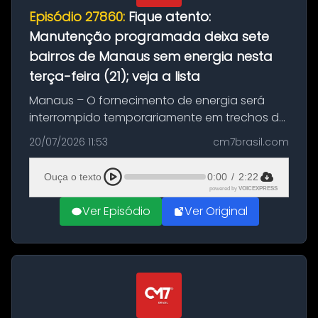
Episódio 27860:
Fique atento:
Manutenção programada deixa sete
bairros de Manaus sem energia nesta
terça-feira (21); veja a lista
Manaus – O fornecimento de energia será
interrompido temporariamente em trechos de
sete bairros de Manaus nesta terça-feira (21).
20/07/2026 11:53
cm7brasil.com
A suspensão programada ocorrerá para a
execução de serviços de manuten...
Ouça o texto
0:00
/
2:22
powered by
VOICEXPRESS
Ver Episódio
Ver Original