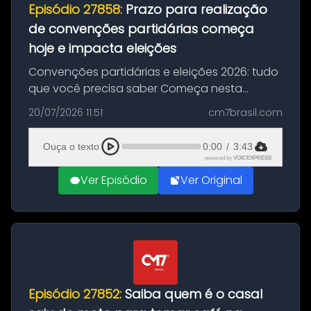
Episódio 27858:
Prazo para realização
de convenções partidárias começa
hoje e impacta eleições
Convenções partidárias e eleições 2026: tudo
que você precisa saber Começa nesta
segunda-feira e vai até 5 de agosto o prazo
20/07/2026 11:51
cm7brasil.com
para que partidos políticos e federações
partidárias realizem suas convençõ...
Ouça o texto
0:00
/
3:43
powered by
VOICEXPRESS
Ver Episódio
Ver Original
Episódio 27852:
Saiba quem é o casal