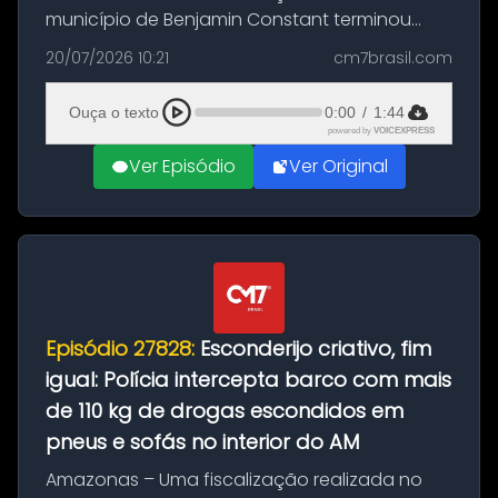
município de Benjamin Constant terminou
com a apreensão de aproximadamente 115
20/07/2026 10:21
cm7brasil.com
quilos de entorpecentes em uma
embarcação atracada no porto da cidade. O
Ouça o texto
0:00
/
1:44
materia...
powered by
VOICEXPRESS
Ver Episódio
Ver Original
Episódio 27828:
Esconderijo criativo, fim
igual: Polícia intercepta barco com mais
de 110 kg de drogas escondidos em
pneus e sofás no interior do AM
Amazonas – Uma fiscalização realizada no