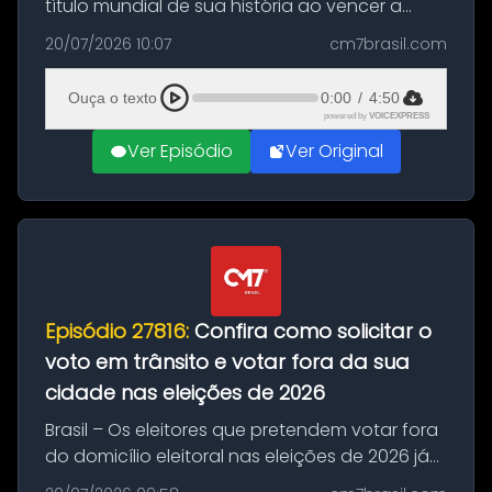
título mundial de sua história ao vencer a
Argentina por 1 a 0, neste domingo (19), na
20/07/2026 10:07
cm7brasil.com
decisão da Copa do Mundo de 2026. Depois
de um duelo sem gols durante o te...
Ouça o texto
0:00
/
4:50
powered by
VOICEXPRESS
Ver Episódio
Ver Original
Episódio 27816:
Confira como solicitar o
voto em trânsito e votar fora da sua
cidade nas eleições de 2026
Brasil – Os eleitores que pretendem votar fora
do domicílio eleitoral nas eleições de 2026 já
podem solicitar o voto em trânsito a partir