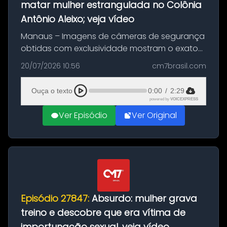
matar mulher estrangulada no Colônia
Antônio Aleixo; veja vídeo
Manaus – Imagens de câmeras de segurança
obtidas com exclusividade mostram o exato
momento da fuga do principal suspeito da
20/07/2026 10:56
cm7brasil.com
morte de Larissa Araújo, de 28 anos. O crime
ocorreu na noite deste último d...
Ouça o texto
0:00
/
2:29
powered by
VOICEXPRESS
Ver Episódio
Ver Original
Episódio 27847:
Absurdo: mulher grava
treino e descobre que era vítima de
importunação sexual, veja vídeo