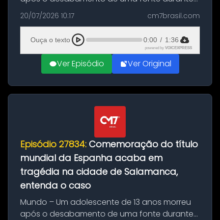
as comemorações pelo título da Copa do
20/07/2026 10:17
cm7brasil.com
Mundo conquistado pela Espanha, em
Ciudad Rodrigo, na província de Salamanca,
Ouça o texto
0:00
/
1:36
no...
powered by
VOICEXPRESS
Ver Episódio
Ver Original
Episódio 27834:
Comemoração do título
mundial da Espanha acaba em
tragédia na cidade de Salamanca,
entenda o caso
Mundo – Um adolescente de 13 anos morreu
após o desabamento de uma fonte durante