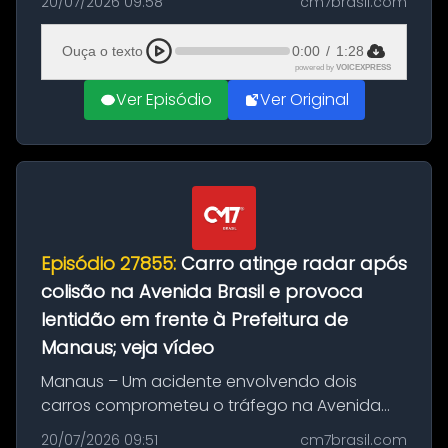
20/07/2026 09:58
cm7brasil.com
desta segunda-feira (20). O pedido pode ser
feito até 20 de ag...
Ouça o texto
0:00
/
1:28
powered by
VOICEXPRESS
Ver Episódio
Ver Original
Episódio 27855:
Carro atinge radar após
colisão na Avenida Brasil e provoca
lentidão em frente à Prefeitura de
Manaus; veja vídeo
Manaus – Um acidente envolvendo dois
carros comprometeu o tráfego na Avenida
Brasil durante a manhã desta segunda-feira
20/07/2026 09:51
cm7brasil.com