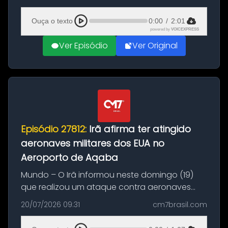
(20), em frente ao complexo da Prefeitura de
Manaus, na Zona Oeste. A batida ter...
Ouça o texto
0:00
/
2:01
powered by
VOICEXPRESS
Ver Episódio
Ver Original
Episódio 27812:
Irã afirma ter atingido
aeronaves militares dos EUA no
Aeroporto de Aqaba
Mundo – O Irã informou neste domingo (19)
que realizou um ataque contra aeronaves
militares dos Estados Unidos estacionadas no
20/07/2026 09:31
cm7brasil.com
Aeroporto de Aqaba, na Jordânia, durante a
21ª fase da Operação Nasr 2. A...