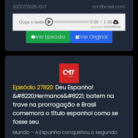
as comemorações pelo título da Copa do
20/07/2026 10:17
cm7brasil.com
Mundo conquistado pela Espanha, em
Ciudad Rodrigo, na província de Salamanca,
Ouça o texto
0:00
/
1:36
no...
powered by
VOICEXPRESS
Ver Episódio
Ver Original
Episódio 27820:
Deu Espanha!
&#8220;Hermanos&#8221; batem na
trave na prorrogação e Brasil
comemora o título espanhol como se
fosse seu
Mundo – A Espanha conquistou o segundo