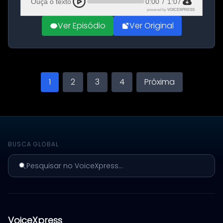
Ouça o texto
0:00
/
1:07
powered by
VOICEXPRESS
Ver Episódio
Ver Original
1
2
3
4
Próxima
BUSCA GLOBAL
Pesquisar no VoiceXpress...
VoiceXpress