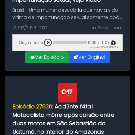
Brasil - Uma mulher descobriu que havia sido
vítima de importunação sexual somente após
assistir a um vídeo que gravou enquanto
20/07/2026 10:52
cm7brasil.com
treinava na academia de um condomínio em
Feira de Santana, na Bahia. O c...
Ouça o texto
0:00
/
1:07
powered by
VOICEXPRESS
Ver Episódio
Ver Original
Episódio 27836:
Acid3nte f4tal:
Motociclista m0rre após colisão entre
duas motos em São Sebastião do
Uatumã, no interior do Amazonas