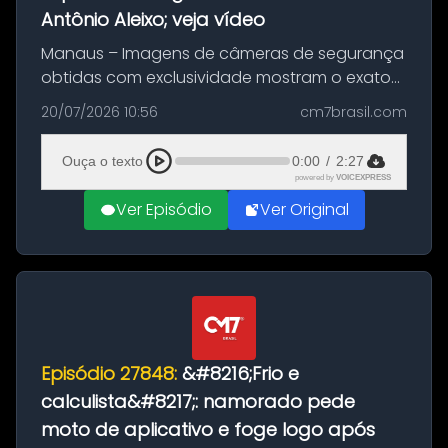
Antônio Aleixo; veja vídeo
Manaus – Imagens de câmeras de segurança
obtidas com exclusividade mostram o exato
momento da fuga do principal suspeito da
20/07/2026 10:56
cm7brasil.com
morte de Larissa Araújo, de 28 anos. O crime
ocorreu na noite deste último d...
Ouça o texto
0:00
/
2:27
powered by
VOICEXPRESS
Ver Episódio
Ver Original
Episódio 27848:
&#8216;Frio e
calculista&#8217;: namorado pede
moto de aplicativo e foge logo após