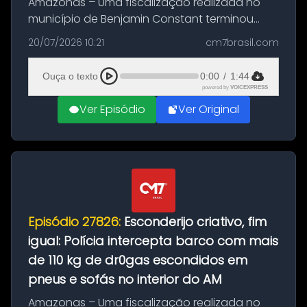
Amazonas – Uma fiscalização realizada no
município de Benjamin Constant terminou
com a apreensão de aproximadamente 115
20/07/2026 10:21
cm7brasil.com
quilos de entorpecentes em uma
embarcação atracada no porto da cidade. O
Ouça o texto
0:00
/
1:44
materia...
powered by
VOICEXPRESS
Ver Episódio
Ver Original
Episódio 27826:
Esconderijo criativo, fim
igual: Polícia intercepta barco com mais
de 110 kg de dr0gas escondidos em
pneus e sofás no interior do AM
Amazonas – Uma fiscalização realizada no