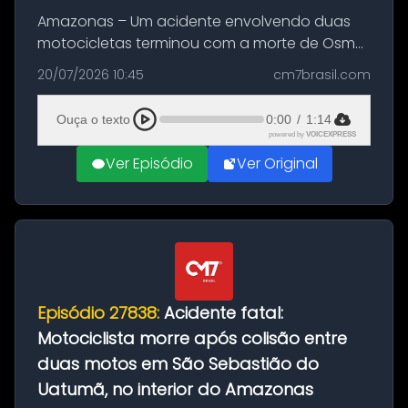
Amazonas – Um acidente envolvendo duas
motocicletas terminou com a morte de Osmar
Figueiredo de Souza, de 38 anos, no município
20/07/2026 10:45
cm7brasil.com
de São Sebastião do Uatumã, no interior do
Amazonas. A colisão ocorreu n...
Ouça o texto
0:00
/
1:14
powered by
VOICEXPRESS
Ver Episódio
Ver Original
Episódio 27838:
Acidente fatal:
Motociclista morre após colisão entre
duas motos em São Sebastião do
Uatumã, no interior do Amazonas