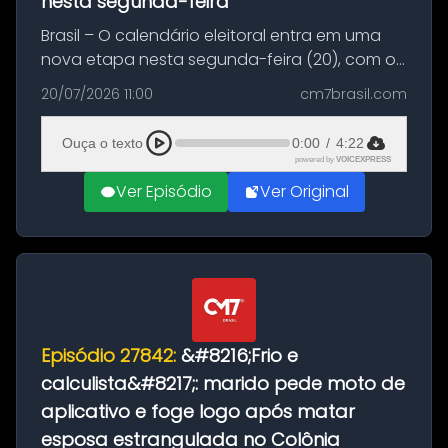
nesta segunda-feira
Brasil – O calendário eleitoral entra em uma
nova etapa nesta segunda-feira (20), com o
início do período destinado às convenções
20/07/2026 11:00
cm7brasil.com
partidárias. Até 5 de agosto, partidos e
federações poderão oficializa...
Ouça o texto
0:00
/
4:22
powered by
VOICEXPRESS
Ver Episódio
Ver Original
Episódio 27842:
&#8216;Frio e
calculista&#8217;: marido pede moto de
aplicativo e foge logo após matar
esposa estrangulada no Colônia