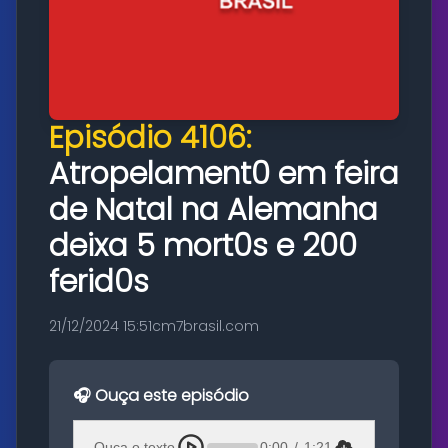
Episódio 4106:
Atropelament0 em feira
de Natal na Alemanha
deixa 5 mort0s e 200
ferid0s
21/12/2024 15:51
cm7brasil.com
🎧 Ouça este episódio
Ouça o texto
0:00
/
1:21