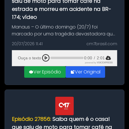
saiu de moto para tomar café na
estrada e morreu em acidente na BR-
174; vídeo
Manaus – O último domingo (20/7) foi
marcado por uma tragédia devastadora que
resultou na morte precoce de dois jovens na
20/07/2026 11:41
cm7brasil.com
BR-174, na zona rural de Manaus. Um passeio
com destino a um típico café regio...
Ouça o texto
0:00
/
2:01
powered by
VOICEXPRESS
Ver Episódio
Ver Original
Episódio 27856:
Saiba quem é o casal
que saiu de moto para tomar café na