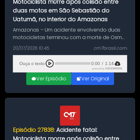
Motociclista m0rre após colisão entre
duas motos em São Sebastião do
Uatumã, no interior do Amazonas
Amazonas – Um acidente envolvendo duas
motocicletas terminou com a morte de Osmar
Figueiredo de Souza, de 38 anos, no município
20/07/2026 10:45
cm7brasil.com
de São Sebastião do Uatumã, no interior do
Amazonas. A colisão ocorreu n...
Ouça o texto
0:00
/
1:14
powered by
VOICEXPRESS
Ver Episódio
Ver Original
Episódio 27838:
Acidente fatal:
Motociclista morre após colisão entre