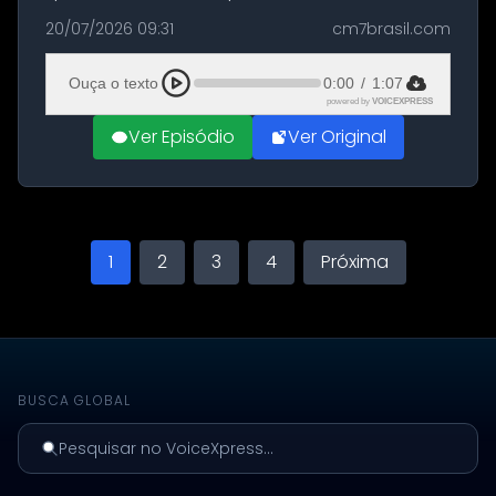
militares dos Estados Unidos estacionadas no
20/07/2026 09:31
cm7brasil.com
Aeroporto de Aqaba, na Jordânia, durante a
21ª fase da Operação Nasr 2. A...
Ouça o texto
0:00
/
1:07
powered by
VOICEXPRESS
Ver Episódio
Ver Original
1
2
3
4
Próxima
BUSCA GLOBAL
Pesquisar no VoiceXpress...