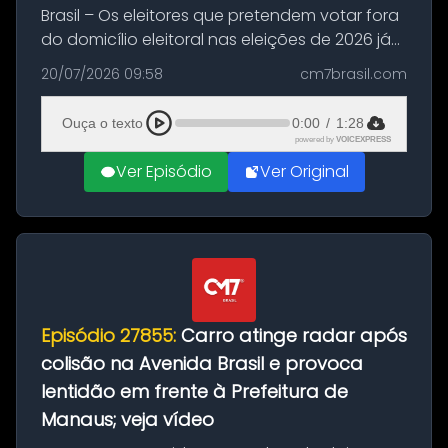
Brasil – Os eleitores que pretendem votar fora
do domicílio eleitoral nas eleições de 2026 já
podem solicitar o voto em trânsito a partir
20/07/2026 09:58
cm7brasil.com
desta segunda-feira (20). O pedido pode ser
feito até 20 de ag...
Ouça o texto
0:00
/
1:28
powered by
VOICEXPRESS
Ver Episódio
Ver Original
Episódio 27855:
Carro atinge radar após
colisão na Avenida Brasil e provoca
lentidão em frente à Prefeitura de
Manaus; veja vídeo