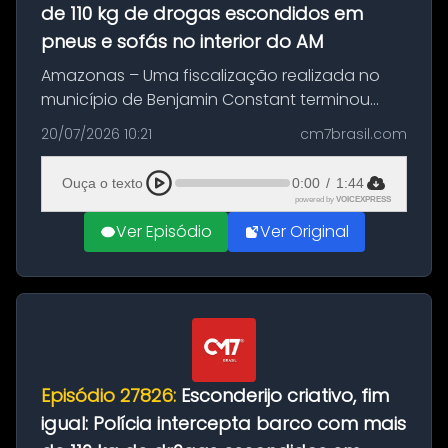
de 110 kg de drogas escondidos em
pneus e sofás no interior do AM
Amazonas – Uma fiscalização realizada no
município de Benjamin Constant terminou
com a apreensão de aproximadamente 115
20/07/2026 10:21
cm7brasil.com
quilos de entorpecentes em uma
embarcação atracada no porto da cidade. O
Ouça o texto
0:00
/
1:44
materia...
powered by
VOICEXPRESS
Ver Episódio
Ver Original
Episódio 27826:
Esconderijo criativo, fim
igual: Polícia intercepta barco com mais