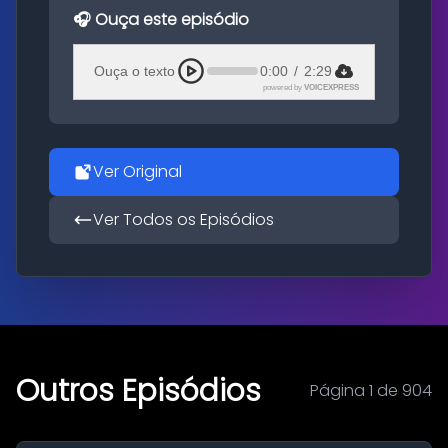
🎧 Ouça este episódio
Ouça o texto
0:00
/
2:29
powered by
VOICEXPRESS
Ver Original
Ver Todos os Episódios
Outros Episódios
Página 1 de 904