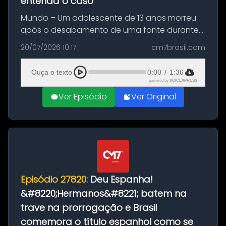
entenda o caso
Mundo – Um adolescente de 13 anos morreu
após o desabamento de uma fonte durante
as comemorações pelo título da Copa do
20/07/2026 10:17
cm7brasil.com
Mundo conquistado pela Espanha, em
Ciudad Rodrigo, na província de Salamanca,
Ouça o texto
0:00
/
1:36
no...
powered by
VOICEXPRESS
Ver Episódio
Ver Original
Episódio 27820:
Deu Espanha!
&#8220;Hermanos&#8221; batem na
trave na prorrogação e Brasil
comemora o título espanhol como se