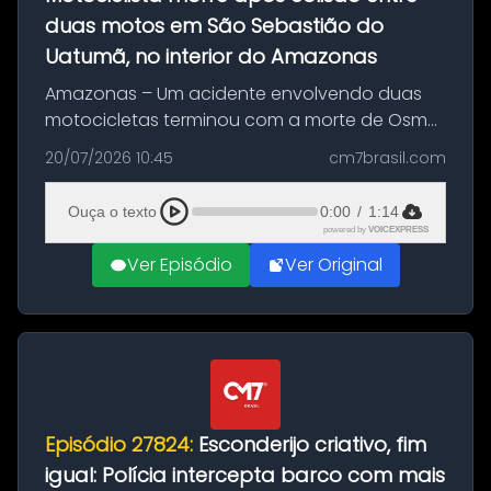
duas motos em São Sebastião do
Uatumã, no interior do Amazonas
Amazonas – Um acidente envolvendo duas
motocicletas terminou com a morte de Osmar
Figueiredo de Souza, de 38 anos, no município
20/07/2026 10:45
cm7brasil.com
de São Sebastião do Uatumã, no interior do
Amazonas. A colisão ocorreu n...
Ouça o texto
0:00
/
1:14
powered by
VOICEXPRESS
Ver Episódio
Ver Original
Episódio 27824:
Esconderijo criativo, fim
igual: Polícia intercepta barco com mais