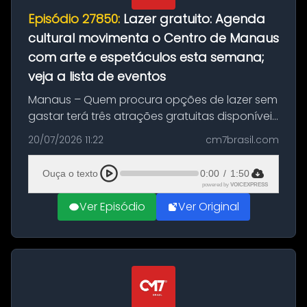
Episódio 27850:
Lazer gratuito: Agenda
cultural movimenta o Centro de Manaus
com arte e espetáculos esta semana;
veja a lista de eventos
Manaus – Quem procura opções de lazer sem
gastar terá três atrações gratuitas disponíveis
entre esta segunda-feira (20) e quinta-feira
20/07/2026 11:22
cm7brasil.com
(23). A programação inclui uma exposição
dedicada à história das ...
Ouça o texto
0:00
/
1:50
powered by
VOICEXPRESS
Ver Episódio
Ver Original