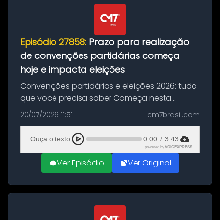
Episódio 27858:
Prazo para realização
de convenções partidárias começa
hoje e impacta eleições
Convenções partidárias e eleições 2026: tudo
que você precisa saber Começa nesta
segunda-feira e vai até 5 de agosto o prazo
20/07/2026 11:51
cm7brasil.com
para que partidos políticos e federações
partidárias realizem suas convençõ...
Ouça o texto
0:00
/
3:43
powered by
VOICEXPRESS
Ver Episódio
Ver Original