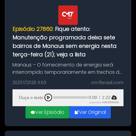
Episódio 27860:
Fique atento:
Manutenção programada deixa sete
bairros de Manaus sem energia nesta
terça-feira (21); veja a lista
Manaus – O fornecimento de energia será
interrompido temporariamente em trechos de
sete bairros de Manaus nesta terça-feira (21).
20/07/2026 11:53
cm7brasil.com
A suspensão programada ocorrerá para a
execução de serviços de manuten...
Ouça o texto
0:00
/
2:22
powered by
VOICEXPRESS
Ver Episódio
Ver Original