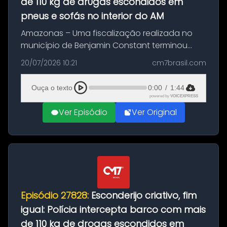
de 110 kg de dr0gas escondidos em
pneus e sofás no interior do AM
Amazonas – Uma fiscalização realizada no
município de Benjamin Constant terminou
com a apreensão de aproximadamente 115
20/07/2026 10:21
cm7brasil.com
quilos de entorpecentes em uma
embarcação atracada no porto da cidade. O
Ouça o texto
0:00
/
1:44
materia...
powered by
VOICEXPRESS
Ver Episódio
Ver Original
Episódio 27828:
Esconderijo criativo, fim
igual: Polícia intercepta barco com mais
de 110 kg de drogas escondidos em