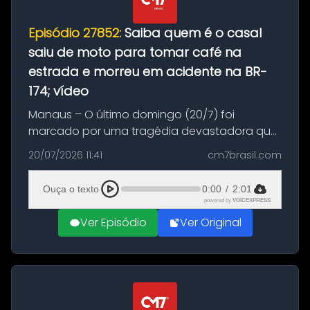
Episódio 27852:
Saiba quem é o casal
saiu de moto para tomar café na
estrada e morreu em acidente na BR-
174; vídeo
Manaus – O último domingo (20/7) foi
marcado por uma tragédia devastadora que
resultou na morte precoce de dois jovens na
20/07/2026 11:41
cm7brasil.com
BR-174, na zona rural de Manaus. Um passeio
com destino a um típico café regio...
Ouça o texto
0:00
/
2:01
powered by
VOICEXPRESS
Ver Episódio
Ver Original