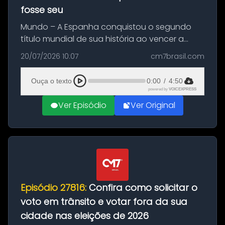
fosse seu
Mundo – A Espanha conquistou o segundo
título mundial de sua história ao vencer a
Argentina por 1 a 0, neste domingo (19), na
20/07/2026 10:07
cm7brasil.com
decisão da Copa do Mundo de 2026. Depois
de um duelo sem gols durante o te...
Ouça o texto
0:00
/
4:50
powered by
VOICEXPRESS
Ver Episódio
Ver Original
Episódio 27816:
Confira como solicitar o
voto em trânsito e votar fora da sua
cidade nas eleições de 2026