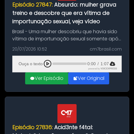
Episódio 27847:
Absurdo: mulher grava
treino e descobre que era vítima de
importunação sexual, veja vídeo
Brasil - Uma mulher descobriu que havia sido
vítima de importunação sexual somente após
assistir a um vídeo que gravou enquanto
20/07/2026 10:52
cm7brasil.com
treinava na academia de um condomínio em
Feira de Santana, na Bahia. O c...
Ouça o texto
0:00
/
1:07
powered by
VOICEXPRESS
Ver Episódio
Ver Original
Episódio 27836:
Acid3nte f4tal: