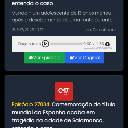
entenda o caso
Mundo – Um adolescente de 13 anos morreu
após o desabamento de uma fonte durante
as comemorações pelo título da Copa do
20/07/2026 10:17
cm7brasil.com
Mundo conquistado pela Espanha, em
Ciudad Rodrigo, na província de Salamanca,
Ouça o texto
0:00
/
1:36
no...
powered by
VOICEXPRESS
Ver Episódio
Ver Original
Episódio 27834:
Comemoração do título
mundial da Espanha acaba em
tragédia na cidade de Salamanca,