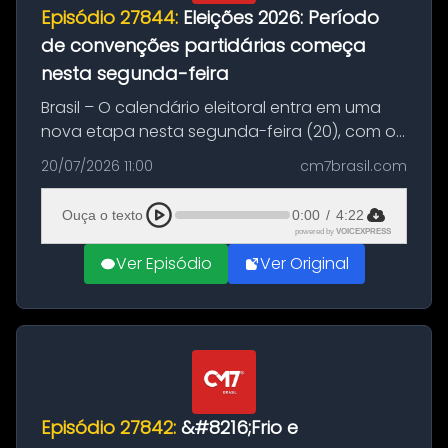
Episódio 27844:
Eleições 2026: Período
de convenções partidárias começa
nesta segunda-feira
Brasil – O calendário eleitoral entra em uma
nova etapa nesta segunda-feira (20), com o
início do período destinado às convenções
20/07/2026 11:00
cm7brasil.com
partidárias. Até 5 de agosto, partidos e
federações poderão oficializa...
Ouça o texto
0:00
/
4:22
powered by
VOICEXPRESS
Ver Episódio
Ver Original
Episódio 27842:
&#8216;Frio e