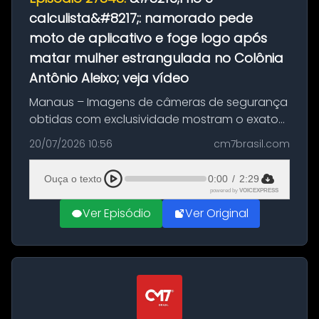
calculista&#8217;: namorado pede
moto de aplicativo e foge logo após
matar mulher estrangulada no Colônia
Antônio Aleixo; veja vídeo
Manaus – Imagens de câmeras de segurança
obtidas com exclusividade mostram o exato
momento da fuga do principal suspeito da
20/07/2026 10:56
cm7brasil.com
morte de Larissa Araújo, de 28 anos. O crime
ocorreu na noite deste último d...
Ouça o texto
0:00
/
2:29
powered by
VOICEXPRESS
Ver Episódio
Ver Original