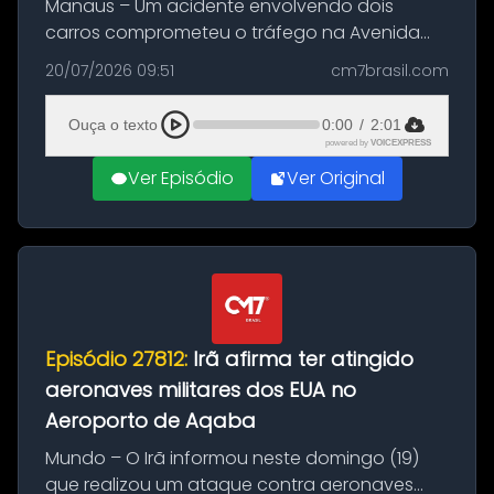
Manaus – Um acidente envolvendo dois
carros comprometeu o tráfego na Avenida
Brasil durante a manhã desta segunda-feira
20/07/2026 09:51
cm7brasil.com
(20), em frente ao complexo da Prefeitura de
Manaus, na Zona Oeste. A batida ter...
Ouça o texto
0:00
/
2:01
powered by
VOICEXPRESS
Ver Episódio
Ver Original
Episódio 27812:
Irã afirma ter atingido
aeronaves militares dos EUA no
Aeroporto de Aqaba
Mundo – O Irã informou neste domingo (19)
que realizou um ataque contra aeronaves