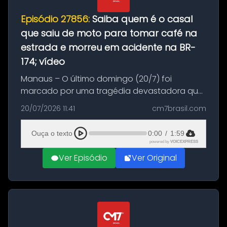
Episódio 27856:
Saiba quem é o casal
que saiu de moto para tomar café na
estrada e morreu em acidente na BR-
174; vídeo
Manaus – O último domingo (20/7) foi
marcado por uma tragédia devastadora que
resultou na morte precoce de dois jovens na
20/07/2026 11:41
cm7brasil.com
BR-174, na zona rural de Manaus. Um passeio
com destino a um típico café regio...
Ouça o texto
0:00
/
1:59
powered by
VOICEXPRESS
Ver Episódio
Ver Original