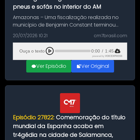
pneus e sofás no interior do AM
Amazonas – Uma fiscalização realizada no
município de Benjamin Constant terminou
com a apreensão de aproximadamente 115
20/07/2026 10:21
cm7brasil.com
quilos de entorpecentes em uma
embarcação atracada no porto da cidade. O
Ouça o texto
0:00
/
1:45
materia...
powered by
VOICEXPRESS
Ver Episódio
Ver Original
Episódio 27822:
Comemoração do título
mundial da Espanha acaba em
tr4gédia na cidade de Salamanca,