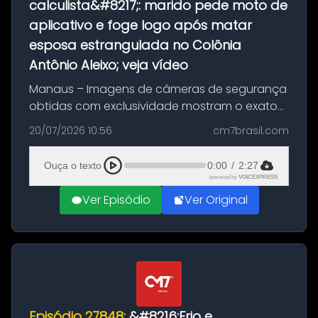
calculista&#8217;: marido pede moto de
aplicativo e foge logo após matar
esposa estrangulada no Colônia
Antônio Aleixo; veja vídeo
Manaus – Imagens de câmeras de segurança
obtidas com exclusividade mostram o exato
momento da fuga do principal suspeito da
20/07/2026 10:56
cm7brasil.com
morte de Larissa Araújo, de 28 anos. O crime
ocorreu na noite deste último d...
Ouça o texto
0:00
/
2:27
powered by
VOICEXPRESS
Ver Episódio
Ver Original
Episódio 27848:
&#8216;Frio e