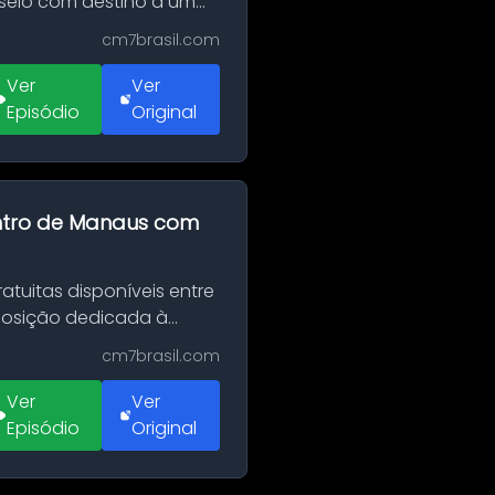
sseio com destino a um
cm7brasil.com
Ver
Ver
Episódio
Original
entro de Manaus com
tuitas disponíveis entre
xposição dedicada à
cm7brasil.com
Ver
Ver
Episódio
Original