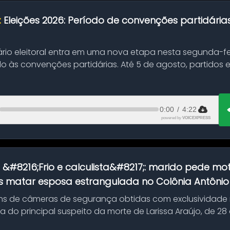
:
Eleições 2026: Período de convenções partidári
ário eleitoral entra em uma nova etapa nesta segunda-fei
o às convenções partidárias. Até 5 de agosto, partidos
0:00
/
4:22
powered by
VOICEXPRESS
:
&#8216;Frio e calculista&#8217;: marido pede mot
 matar esposa estrangulada no Colônia Antônio A
s de câmeras de segurança obtidas com exclusividade
do principal suspeito da morte de Larissa Araújo, de 28
 d...