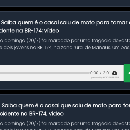
:
Saiba quem é o casal saiu de moto para tomar 
dente na BR-174; vídeo
mo domingo (20/7) foi marcado por uma tragédia devast
 dois jovens na BR-174, na zona rural de Manaus. Um pa
.
0:00
/
2:01
powered by
VOICEXPRESS
:
Saiba quem é o casal que saiu de moto para t
idente na BR-174; vídeo
mo domingo (20/7) foi marcado por uma tragédia devast