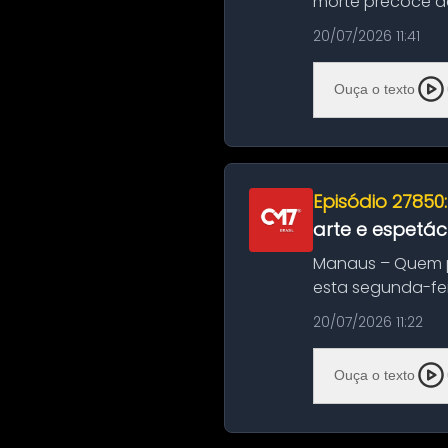
morte precoce de
típico café regio..
20/07/2026 11:41
Ouça o texto
Episódio 27850
arte e espetác
Manaus – Quem pr
esta segunda-fei
história das ...
20/07/2026 11:22
Ouça o texto