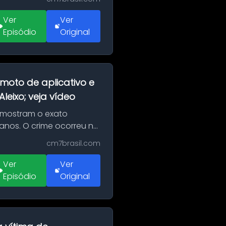
Ver
Ver
Episódio
Original
moto de aplicativo e
eixo; veja vídeo
 mostram o exato
 anos. O crime ocorreu na
cm7brasil.com
Ver
Ver
Episódio
Original