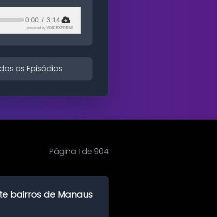
0:00
/
3:14
powered by
VOICEXPRESS
dos os Episódios
Página 1 de 904
te bairros de Manaus