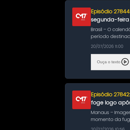
Episódio 27844
segunda-feira
Brasil – O calend
período destinad
oficializa...
20/07/2026 11:00
Ouça o texto
Episódio 27842
foge logo após
Manaus – Imagen
momento da fuga 
noite deste último
20/07/2026 10:56