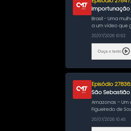
Episódio 27847
importunação s
Brasil - Uma mul
a um vídeo que 
na Bahia. O c...
20/07/2026 10:52
Ouça o texto
Episódio 27836
São Sebastião
Amazonas – Um a
Figueiredo de So
Amazonas. A colis
20/07/2026 10:45