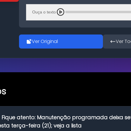
Ouça o texto
Ver Original
Ver To
os
:
Fique atento: Manutenção programada deixa se
ta terça-feira (21); veja a lista