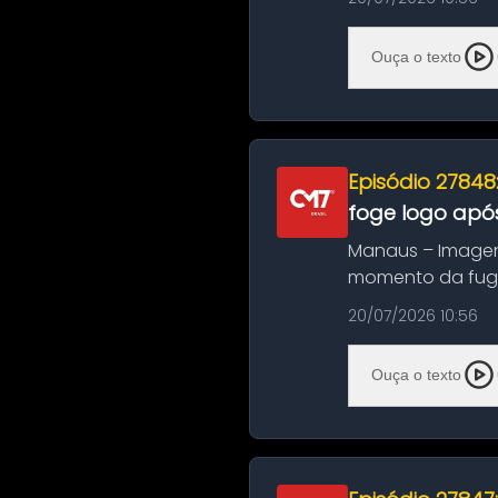
Ouça o texto
Episódio 27848
foge logo após
Manaus – Imagen
momento da fuga 
noite deste último
20/07/2026 10:56
Ouça o texto