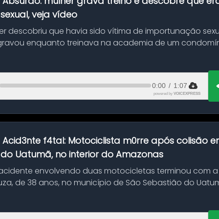
:
Absurdo: mulher grava treino e descobre que er
exual, veja vídeo
her descobriu que havia sido vítima de importunação sexu
gravou enquanto treinava na academia de um condomíni
0:00
/
1:07
powered by
VOICEXPRESS
:
Acid3nte f4tal: Motociclista m0rre após colisão
 do Uatumã, no interior do Amazonas
cidente envolvendo duas motocicletas terminou com a
uza, de 38 anos, no município de São Sebastião do Uatumã
ão ocorreu n...