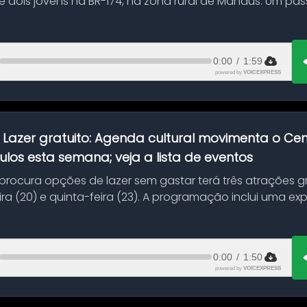
 dois jovens na BR-174, na zona rural de Manaus. Um pa
.
0:00
/
1:59
powered by
VOICEXPRESS
:
Lazer gratuito: Agenda cultural movimenta o C
ulos esta semana; veja a lista de eventos
ocura opções de lazer sem gastar terá três atrações gra
ra (20) e quinta-feira (23). A programação inclui uma e
0:00
/
1:50
powered by
VOICEXPRESS