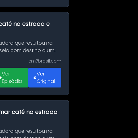
café na estrada e
adora que resultou na
sseio com destino a um
cm7brasil.com
Ver
Ver
Episódio
Original
omar café na estrada
adora que resultou na