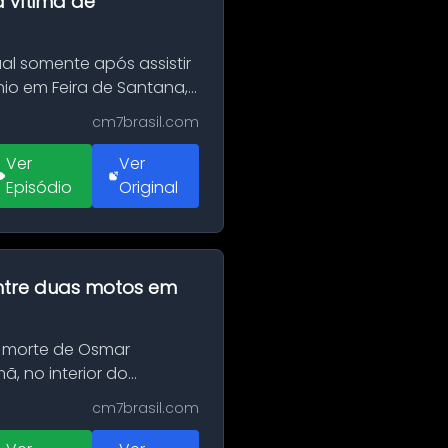
a vítima de
al somente após assistir
o em Feira de Santana,
cm7brasil.com
Ver
Ver
Episódio
Original
 entre duas motos em
 morte de Osmar
, no interior do
cm7brasil.com