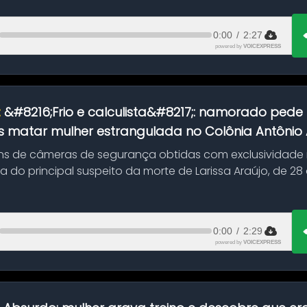
0:00
/
2:27
powered by
VOICEXPRESS
:
&#8216;Frio e calculista&#8217;: namorado pede 
 matar mulher estrangulada no Colônia Antônio Al
s de câmeras de segurança obtidas com exclusividade
do principal suspeito da morte de Larissa Araújo, de 28
 d...
0:00
/
2:29
powered by
VOICEXPRESS