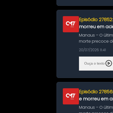
Episódio 27852
morreu em aci
Manaus – O últi
morte precoce de
típico café regio..
20/07/2026 11:41
Ouça o texto
Episódio 27856
e morreu em ac
Manaus – O últi