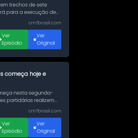
 em trechos de sete
erá para a execução de
cm7brasil.com
Ver
Ver
Episódio
Original
as começa hoje e
Começa nesta segunda-
es partidárias realizem
cm7brasil.com
Ver
Ver
Episódio
Original