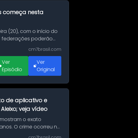
as começa nesta
ra (20), com o início do
 e federações poderão
cm7brasil.com
Ver
Ver
Episódio
Original
o de aplicativo e
leixo; veja vídeo
 mostram o exato
 anos. O crime ocorreu na
cm7brasil.com