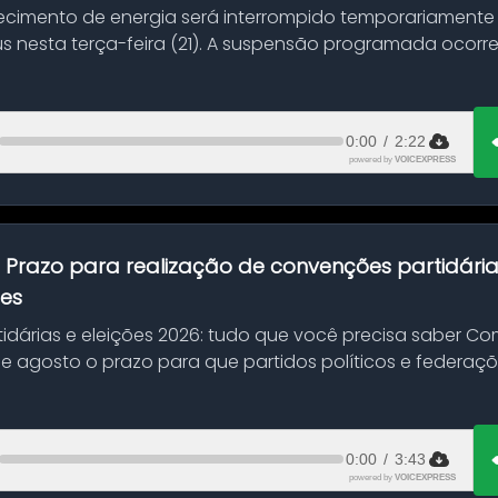
ecimento de energia será interrompido temporariamente
s nesta terça-feira (21). A suspensão programada ocorr
en...
0:00
/
2:22
powered by
VOICEXPRESS
:
Prazo para realização de convenções partidári
ões
idárias e eleições 2026: tudo que você precisa saber 
 de agosto o prazo para que partidos políticos e federaçõ
0:00
/
3:43
powered by
VOICEXPRESS