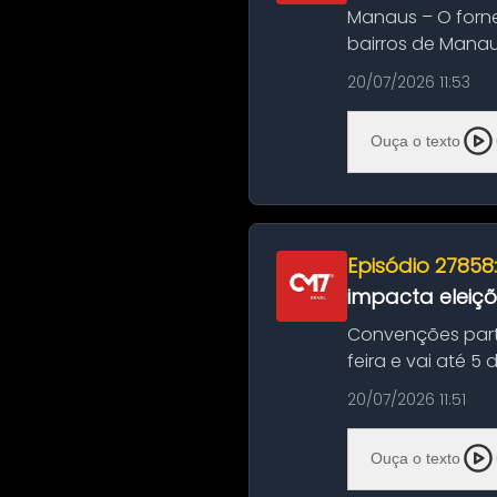
Manaus – O forn
bairros de Manau
serviços de manut
20/07/2026 11:53
Ouça o texto
Episódio 27858
impacta eleiç
Convenções part
feira e vai até 5
suas convençõ...
20/07/2026 11:51
Ouça o texto