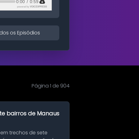
0:00
/
0:59
powered by
VOICEXPRESS
dos os Episódios
Página 1 de 904
te bairros de Manaus
 em trechos de sete