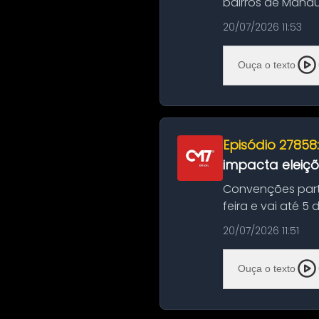
bairros de Manau
serviços de manut
20/07/2026 11:53
Ouça o texto
Episódio 27858
impacta eleiç
Convenções part
feira e vai até 5
suas convençõ...
20/07/2026 11:51
Ouça o texto