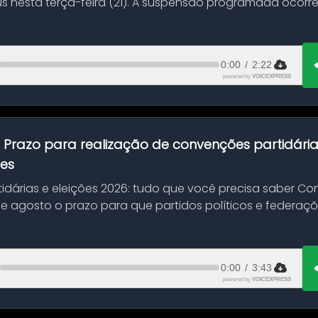
s nesta terça-feira (21). A suspensão programada ocorr
en...
0:00
/
2:22
powered by
VOICEXPRESS
:
Prazo para realização de convenções partidári
ões
idárias e eleições 2026: tudo que você precisa saber 
 de agosto o prazo para que partidos políticos e federaçõ
0:00
/
3:43
powered by
VOICEXPRESS