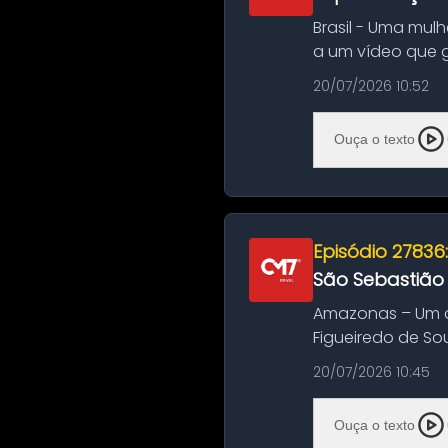
Brasil - Uma mul
a um vídeo que 
na Bahia. O c...
20/07/2026 10:52
Ouça o texto
Episódio 27836
São Sebastião
Amazonas – Um a
Figueiredo de So
Amazonas. A colis
20/07/2026 10:45
Ouça o texto