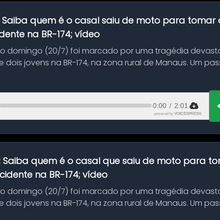
:
Saiba quem é o casal saiu de moto para tomar 
dente na BR-174; vídeo
mo domingo (20/7) foi marcado por uma tragédia devast
 dois jovens na BR-174, na zona rural de Manaus. Um pa
.
0:00
/
2:01
powered by
VOICEXPRESS
:
Saiba quem é o casal que saiu de moto para t
idente na BR-174; vídeo
mo domingo (20/7) foi marcado por uma tragédia devast
 dois jovens na BR-174, na zona rural de Manaus. Um pa
.