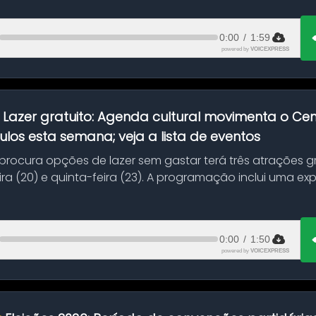
0:00
/
1:59
powered by
VOICEXPRESS
:
Lazer gratuito: Agenda cultural movimenta o C
ulos esta semana; veja a lista de eventos
ocura opções de lazer sem gastar terá três atrações gra
ra (20) e quinta-feira (23). A programação inclui uma e
0:00
/
1:50
powered by
VOICEXPRESS