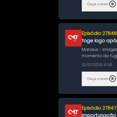
Ouça o texto
Episódio 27848
foge logo após
Manaus – Imagen
momento da fuga 
noite deste último
20/07/2026 10:56
Ouça o texto
Episódio 27847
importunação s