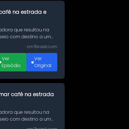
café na estrada e
adora que resultou na
sseio com destino a um
cm7brasil.com
Ver
Ver
Episódio
Original
omar café na estrada
adora que resultou na
sseio com destino a um