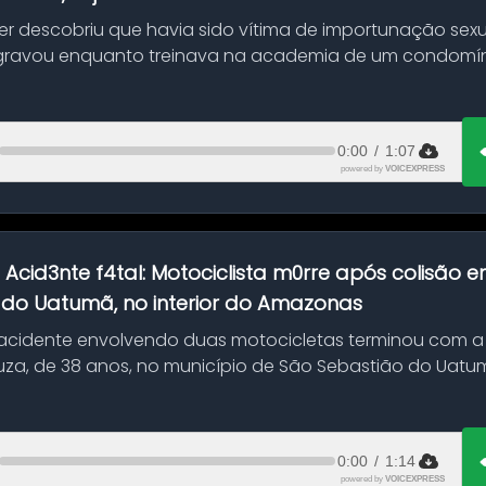
her descobriu que havia sido vítima de importunação sexu
gravou enquanto treinava na academia de um condomíni
0:00
/
1:07
powered by
VOICEXPRESS
:
Acid3nte f4tal: Motociclista m0rre após colisão
 do Uatumã, no interior do Amazonas
cidente envolvendo duas motocicletas terminou com a
uza, de 38 anos, no município de São Sebastião do Uatumã
ão ocorreu n...
0:00
/
1:14
powered by
VOICEXPRESS