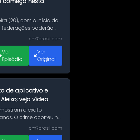
as começa nesta
ra (20), com o início do
 e federações poderão
cm7brasil.com
Ver
Ver
Episódio
Original
o de aplicativo e
leixo; veja vídeo
 mostram o exato
 anos. O crime ocorreu na
cm7brasil.com