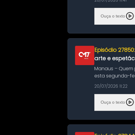
20/07/2026 11:41
Ouça o texto
Episódio 27850
arte e espetác
Manaus – Quem pr
esta segunda-fei
história das ...
20/07/2026 11:22
Ouça o texto