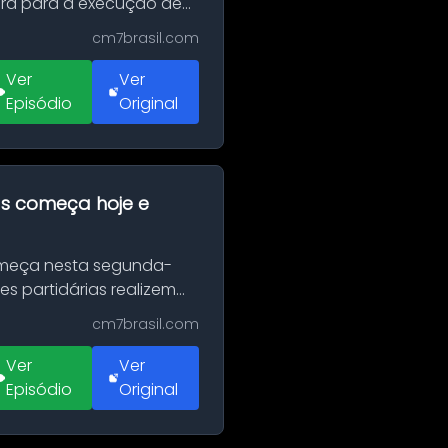
erá para a execução de
cm7brasil.com
Ver
Ver
Episódio
Original
as começa hoje e
Começa nesta segunda-
es partidárias realizem
cm7brasil.com
Ver
Ver
Episódio
Original