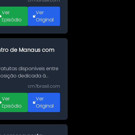
cm7brasil.com
Ver
Ver
Episódio
Original
entro de Manaus com
tuitas disponíveis entre
xposição dedicada à
cm7brasil.com
Ver
Ver
Episódio
Original