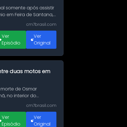
al somente após assistir
o em Feira de Santana,
cm7brasil.com
Ver
Ver
Episódio
Original
 entre duas motos em
 morte de Osmar
, no interior do
cm7brasil.com
Ver
Ver
Episódio
Original