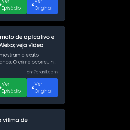
Ver
Ver
Episódio
Original
moto de aplicativo e
eixo; veja vídeo
 mostram o exato
 anos. O crime ocorreu na
cm7brasil.com
Ver
Ver
Episódio
Original
a vítima de