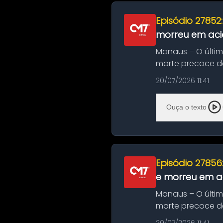
Episódio 27852
morreu em aci
Manaus – O últi
morte precoce de
típico café regio..
20/07/2026 11:41
Ouça o texto
Episódio 27856
e morreu em ac
Manaus – O últi
morte precoce de
típico café regio..