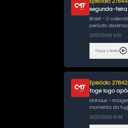
Episódio 27844
segunda-feira
Brasil – O calend
período destinad
oficializa...
20/07/2026 11:00
Ouça o texto
Episódio 27842
foge logo após
Manaus – Imagen
momento da fuga 
noite deste último
20/07/2026 10:56