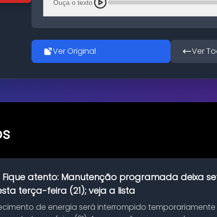
Ouça o texto
Ver Original
Ver To
os
:
Fique atento: Manutenção programada deixa se
ta terça-feira (21); veja a lista
ecimento de energia será interrompido temporariamente