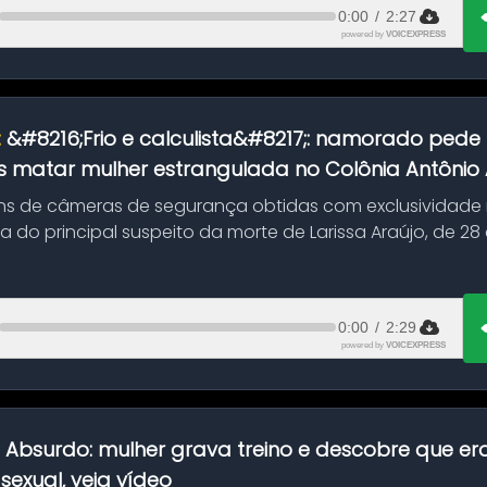
0:00
/
2:27
powered by
VOICEXPRESS
:
&#8216;Frio e calculista&#8217;: namorado pede 
 matar mulher estrangulada no Colônia Antônio Al
s de câmeras de segurança obtidas com exclusividade
do principal suspeito da morte de Larissa Araújo, de 28
 d...
0:00
/
2:29
powered by
VOICEXPRESS
:
Absurdo: mulher grava treino e descobre que er
exual, veja vídeo