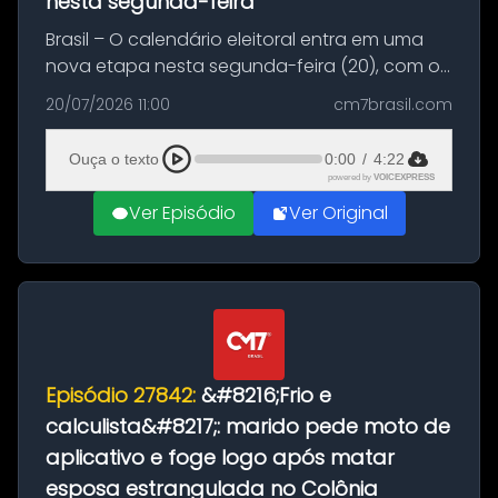
nesta segunda-feira
Brasil – O calendário eleitoral entra em uma
nova etapa nesta segunda-feira (20), com o
início do período destinado às convenções
20/07/2026 11:00
cm7brasil.com
partidárias. Até 5 de agosto, partidos e
federações poderão oficializa...
Ouça o texto
0:00
/
4:22
powered by
VOICEXPRESS
Ver Episódio
Ver Original
Episódio 27842:
&#8216;Frio e
calculista&#8217;: marido pede moto de
aplicativo e foge logo após matar
esposa estrangulada no Colônia