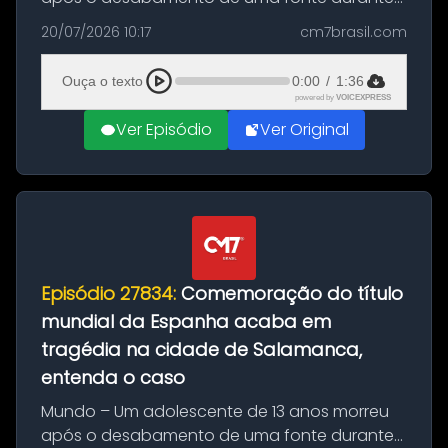
as comemorações pelo título da Copa do
20/07/2026 10:17
cm7brasil.com
Mundo conquistado pela Espanha, em
Ciudad Rodrigo, na província de Salamanca,
Ouça o texto
0:00
/
1:36
no...
powered by
VOICEXPRESS
Ver Episódio
Ver Original
Episódio 27834:
Comemoração do título
mundial da Espanha acaba em
tragédia na cidade de Salamanca,
entenda o caso
Mundo – Um adolescente de 13 anos morreu
após o desabamento de uma fonte durante