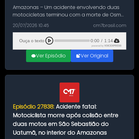
Amazonas – Um acidente envolvendo duas
motocicletas terminou com a morte de Osmar
Figueiredo de Souza, de 38 anos, no município
20/07/2026 10:45
cm7brasil.com
de São Sebastião do Uatumã, no interior do
Amazonas. A colisão ocorreu n...
Ouça o texto
0:00
/
1:14
powered by
VOICEXPRESS
Ver Episódio
Ver Original
Episódio 27838:
Acidente fatal:
Motociclista morre após colisão entre
duas motos em São Sebastião do
Uatumã, no interior do Amazonas