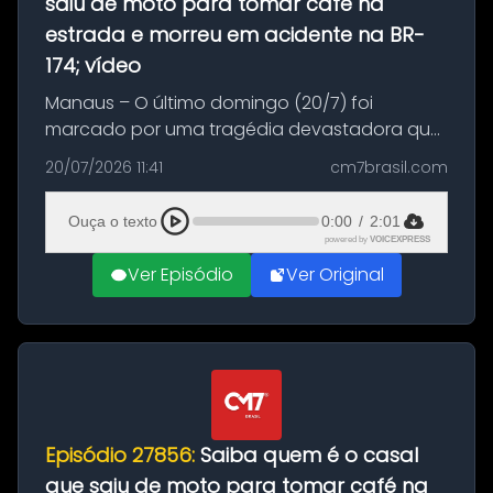
saiu de moto para tomar café na
estrada e morreu em acidente na BR-
174; vídeo
Manaus – O último domingo (20/7) foi
marcado por uma tragédia devastadora que
resultou na morte precoce de dois jovens na
20/07/2026 11:41
cm7brasil.com
BR-174, na zona rural de Manaus. Um passeio
com destino a um típico café regio...
Ouça o texto
0:00
/
2:01
powered by
VOICEXPRESS
Ver Episódio
Ver Original
Episódio 27856:
Saiba quem é o casal
que saiu de moto para tomar café na