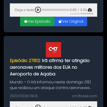
(20), em frente ao complexo da Prefeitura de
Manaus, na Zona Oeste. A batida ter...
Ouça o texto
0:00
/
2:01
powered by
VOICEXPRESS
Ver Episódio
Ver Original
Episódio 27812:
Irã afirma ter atingido
aeronaves militares dos EUA no
Aeroporto de Aqaba
Mundo – O Irã informou neste domingo (19)
que realizou um ataque contra aeronaves
militares dos Estados Unidos estacionadas no
20/07/2026 09:31
cm7brasil.com
Aeroporto de Aqaba, na Jordânia, durante a
21ª fase da Operação Nasr 2. A...