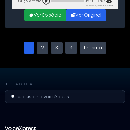
Ouça o texto
0:00
/
1:07
powered by
VOICEXPRESS
Ver Episódio
Ver Original
1
2
3
4
Próxima
BUSCA GLOBAL
Pesquisar no VoiceXpress...
VoiceXpress