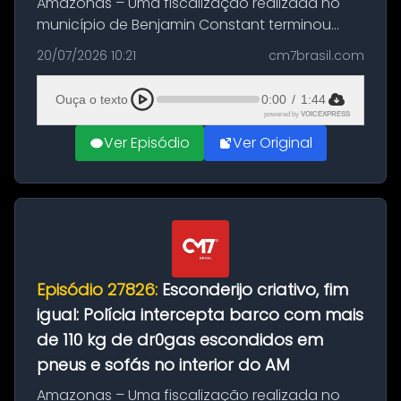
Amazonas – Uma fiscalização realizada no
município de Benjamin Constant terminou
com a apreensão de aproximadamente 115
20/07/2026 10:21
cm7brasil.com
quilos de entorpecentes em uma
embarcação atracada no porto da cidade. O
Ouça o texto
0:00
/
1:44
materia...
powered by
VOICEXPRESS
Ver Episódio
Ver Original
Episódio 27826:
Esconderijo criativo, fim
igual: Polícia intercepta barco com mais
de 110 kg de dr0gas escondidos em
pneus e sofás no interior do AM
Amazonas – Uma fiscalização realizada no