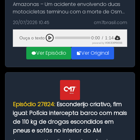
Amazonas – Um acidente envolvendo duas
motocicletas terminou com a morte de Osmar
Figueiredo de Souza, de 38 anos, no município
20/07/2026 10:45
cm7brasil.com
de São Sebastião do Uatumã, no interior do
Amazonas. A colisão ocorreu n...
Ouça o texto
0:00
/
1:14
powered by
VOICEXPRESS
Ver Episódio
Ver Original
Episódio 27824:
Esconderijo criativo, fim
igual: Polícia intercepta barco com mais
de 110 kg de drogas escondidos em
pneus e sofás no interior do AM