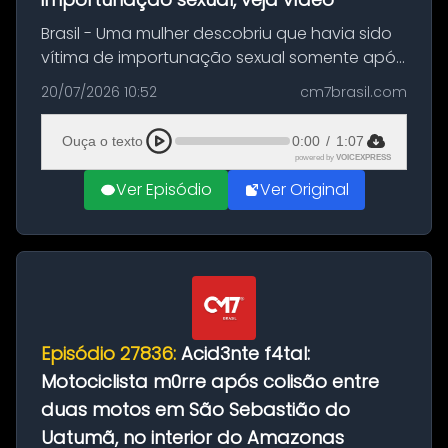
Brasil - Uma mulher descobriu que havia sido
vítima de importunação sexual somente após
assistir a um vídeo que gravou enquanto
20/07/2026 10:52
cm7brasil.com
treinava na academia de um condomínio em
Feira de Santana, na Bahia. O c...
Ouça o texto
0:00
/
1:07
powered by
VOICEXPRESS
Ver Episódio
Ver Original
Episódio 27836:
Acid3nte f4tal:
Motociclista m0rre após colisão entre
duas motos em São Sebastião do
Uatumã, no interior do Amazonas