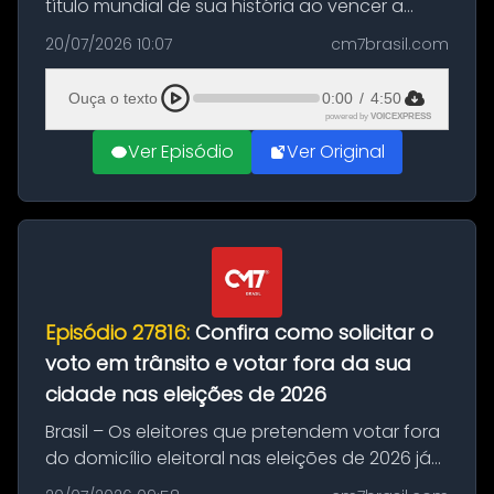
título mundial de sua história ao vencer a
Argentina por 1 a 0, neste domingo (19), na
20/07/2026 10:07
cm7brasil.com
decisão da Copa do Mundo de 2026. Depois
de um duelo sem gols durante o te...
Ouça o texto
0:00
/
4:50
powered by
VOICEXPRESS
Ver Episódio
Ver Original
Episódio 27816:
Confira como solicitar o
voto em trânsito e votar fora da sua
cidade nas eleições de 2026
Brasil – Os eleitores que pretendem votar fora
do domicílio eleitoral nas eleições de 2026 já
podem solicitar o voto em trânsito a partir