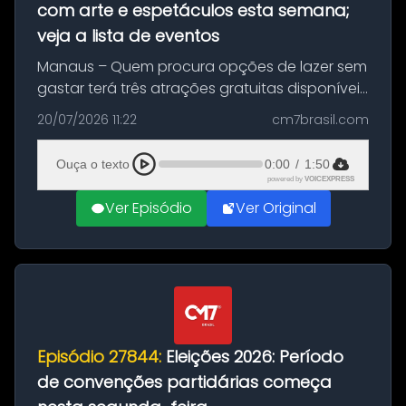
com arte e espetáculos esta semana;
veja a lista de eventos
Manaus – Quem procura opções de lazer sem
gastar terá três atrações gratuitas disponíveis
entre esta segunda-feira (20) e quinta-feira
20/07/2026 11:22
cm7brasil.com
(23). A programação inclui uma exposição
dedicada à história das ...
Ouça o texto
0:00
/
1:50
powered by
VOICEXPRESS
Ver Episódio
Ver Original
Episódio 27844:
Eleições 2026: Período
de convenções partidárias começa