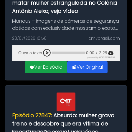
matar mulher estrangulada no Colônia
Antônio Aleixo; veja vídeo
Manaus – Imagens de câmeras de segurança
obtidas com exclusividade mostram o exato
momento da fuga do principal suspeito da
20/07/2026 10:56
cm7brasil.com
morte de Larissa Araújo, de 28 anos. O crime
ocorreu na noite deste último d...
Ouça o texto
0:00
/
2:29
powered by
VOICEXPRESS
Ver Episódio
Ver Original
Episódio 27847:
Absurdo: mulher grava
treino e descobre que era vítima de
importunação sexual, veja vídeo