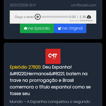
as comemorações pelo título da Copa do
20/07/2026 10:17
cm7brasil.com
Mundo conquistado pela Espanha, em
Ciudad Rodrigo, na província de Salamanca,
Ouça o texto
0:00
/
1:36
no...
powered by
VOICEXPRESS
Ver Episódio
Ver Original
Episódio 27820:
Deu Espanha!
&#8220;Hermanos&#8221; batem na
trave na prorrogação e Brasil
comemora o título espanhol como se
fosse seu
Mundo – A Espanha conquistou o segundo