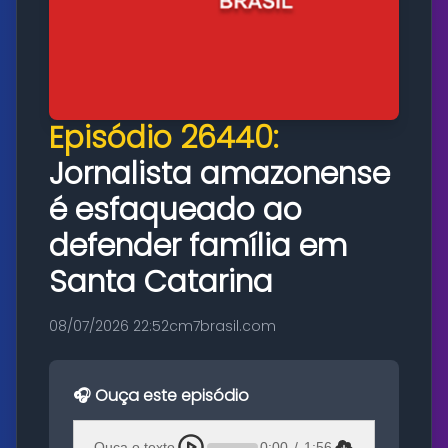
Episódio 26440:
Jornalista amazonense
é esfaqueado ao
defender família em
Santa Catarina
08/07/2026 22:52
cm7brasil.com
🎧 Ouça este episódio
Ouça o texto
0:00
/
1:56