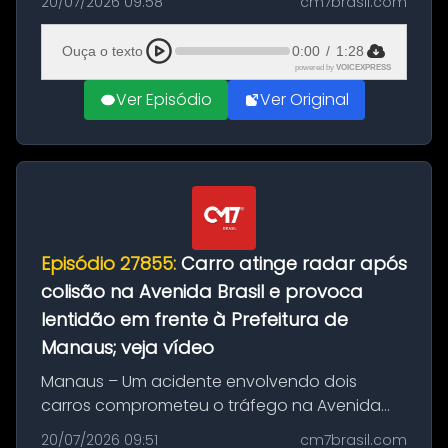
20/07/2026 09:58
cm7brasil.com
desta segunda-feira (20). O pedido pode ser
feito até 20 de ag...
Ouça o texto
0:00
/
1:28
powered by
VOICEXPRESS
Ver Episódio
Ver Original
Episódio 27855:
Carro atinge radar após
colisão na Avenida Brasil e provoca
lentidão em frente à Prefeitura de
Manaus; veja vídeo
Manaus – Um acidente envolvendo dois
carros comprometeu o tráfego na Avenida
Brasil durante a manhã desta segunda-feira
20/07/2026 09:51
cm7brasil.com