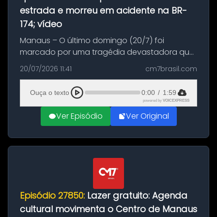
estrada e morreu em acidente na BR-
174; vídeo
Manaus – O último domingo (20/7) foi
marcado por uma tragédia devastadora que
resultou na morte precoce de dois jovens na
20/07/2026 11:41
cm7brasil.com
BR-174, na zona rural de Manaus. Um passeio
com destino a um típico café regio...
Ouça o texto
0:00
/
1:59
powered by
VOICEXPRESS
Ver Episódio
Ver Original
Episódio 27850:
Lazer gratuito: Agenda
cultural movimenta o Centro de Manaus