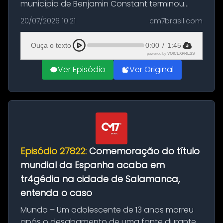
município de Benjamin Constant terminou
com a apreensão de aproximadamente 115
20/07/2026 10:21
cm7brasil.com
quilos de entorpecentes em uma
embarcação atracada no porto da cidade. O
Ouça o texto
0:00
/
1:45
materia...
powered by
VOICEXPRESS
Ver Episódio
Ver Original
Episódio 27822:
Comemoração do título
mundial da Espanha acaba em
tr4gédia na cidade de Salamanca,
entenda o caso
Mundo – Um adolescente de 13 anos morreu
após o desabamento de uma fonte durante