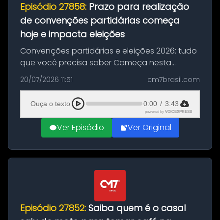
Episódio 27858:
Prazo para realização
de convenções partidárias começa
hoje e impacta eleições
Convenções partidárias e eleições 2026: tudo
que você precisa saber Começa nesta
segunda-feira e vai até 5 de agosto o prazo
20/07/2026 11:51
cm7brasil.com
para que partidos políticos e federações
partidárias realizem suas convençõ...
Ouça o texto
0:00
/
3:43
powered by
VOICEXPRESS
Ver Episódio
Ver Original
Episódio 27852:
Saiba quem é o casal