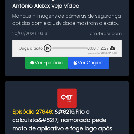
Antônio Aleixo; veja vídeo
Manaus – Imagens de câmeras de segurança
obtidas com exclusividade mostram o exato
momento da fuga do principal suspeito da
20/07/2026 10:56
cm7brasil.com
morte de Larissa Araújo, de 28 anos. O crime
ocorreu na noite deste último d...
Ouça o texto
0:00
/
2:27
powered by
VOICEXPRESS
Ver Episódio
Ver Original
Episódio 27848:
&#8216;Frio e
calculista&#8217;: namorado pede
moto de aplicativo e foge logo após