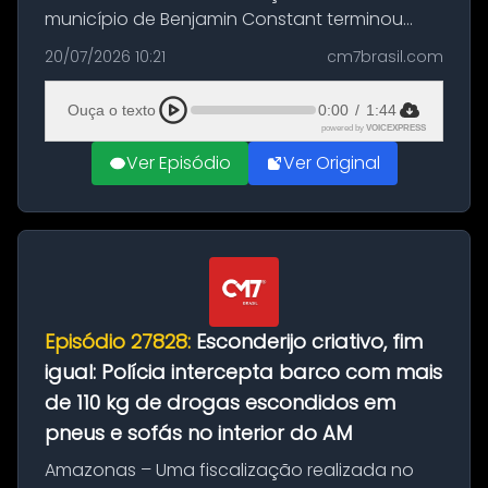
município de Benjamin Constant terminou
com a apreensão de aproximadamente 115
20/07/2026 10:21
cm7brasil.com
quilos de entorpecentes em uma
embarcação atracada no porto da cidade. O
Ouça o texto
0:00
/
1:44
materia...
powered by
VOICEXPRESS
Ver Episódio
Ver Original
Episódio 27828:
Esconderijo criativo, fim
igual: Polícia intercepta barco com mais
de 110 kg de drogas escondidos em
pneus e sofás no interior do AM
Amazonas – Uma fiscalização realizada no