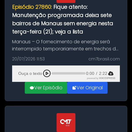
Episódio 27860:
Fique atento:
Manutenção programada deixa sete
bairros de Manaus sem energia nesta
terça-feira (21); veja a lista
Manaus – O fornecimento de energia será
interrompido temporariamente em trechos de
sete bairros de Manaus nesta terça-feira (21).
20/07/2026 11:53
cm7brasil.com
A suspensão programada ocorrerá para a
execução de serviços de manuten...
Ouça o texto
0:00
/
2:22
powered by
VOICEXPRESS
Ver Episódio
Ver Original