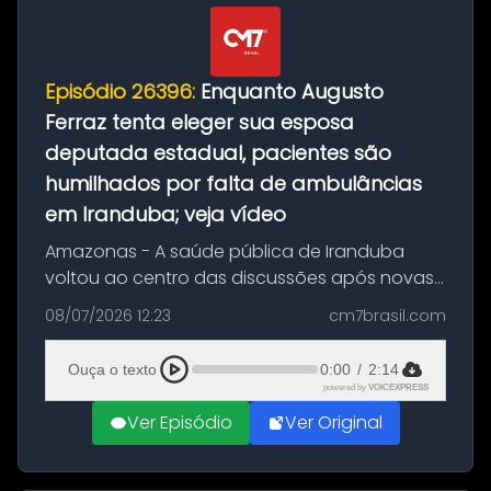
Episódio 26396:
Enquanto Augusto
Ferraz tenta eleger sua esposa
deputada estadual, pacientes são
humilhados por falta de ambulâncias
em Iranduba; veja vídeo
Amazonas - A saúde pública de Iranduba
voltou ao centro das discussões após novas
denúncias envolvendo o atendimento aos
08/07/2026 12:23
cm7brasil.com
pacientes da rede municipal. O episódio mais
recente, relacionado à saída de um...
Ouça o texto
0:00
/
2:14
powered by
VOICEXPRESS
Ver Episódio
Ver Original