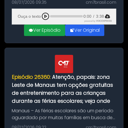
08/07/2026 09:35
cm7brasil.com
anos, perdeu a mão direita após ser atacado
por um jacaré de aproximadamente...
Ouça o texto
0:00
/
3:38
powered by
VOICEXPRESS
Ver Episódio
Ver Original
Episódio 26360:
Atenção, papais: zona
Leste de Manaus tem opções gratuitas
de entretenimento para as crianças
durante as férias escolares; veja onde
Manaus – As férias escolares são um período
aguardado por muitas famílias em busca de
opções de lazer para as crianças. O Shopping
08/07/2026 09:22
cm7brasil.com