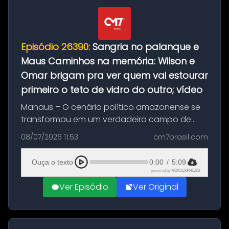
Episódio 26390:
Sangria no palanque e
Maus Caminhos na memória: Wilson e
Omar brigam pra ver quem vai estourar
primeiro o teto de vidro do outro; vídeo
Manaus – O cenário político amazonense se
transformou em um verdadeiro campo de
guerra nesta semana. De um lado, o ex-
08/07/2026 11:53
cm7brasil.com
governador e atual pré-candidato ao
Senado, Wilson Lima (União Brasil). Do outro, ...
Ouça o texto
0:00
/
5:09
powered by
VOICEXPRESS
Ver Episódio
Ver Original