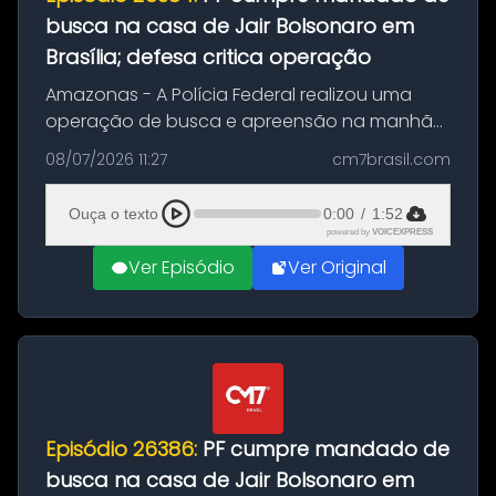
busca na casa de Jair Bolsonaro em
Brasília; defesa critica operação
Amazonas - A Polícia Federal realizou uma
operação de busca e apreensão na manhã
desta quarta-feira (8) na casa do ex-
08/07/2026 11:27
cm7brasil.com
presidente Jair Bolsonaro (PL), em Brasília. A
ação teve como objetivo localizar p...
Ouça o texto
0:00
/
1:52
powered by
VOICEXPRESS
Ver Episódio
Ver Original
Episódio 26386:
PF cumpre mandado de
busca na casa de Jair Bolsonaro em