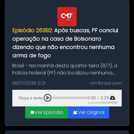
Episódio 26392:
Após buscas, PF conclui
operação na casa de Bolsonaro
dizendo que não encontrou nenhuma
arma de fogo
Brasil – Na manhã desta quarta-feira (8/7), a
Polícia Federal (PF) não localizou nenhuma
arma de fogo durante o cumprimento de um
08/07/2026 12:21
cm7brasil.com
mandado de busca e apreensão na
residência onde o ex-presidente Jair B...
Ouça o texto
0:00
/
2:29
powered by
VOICEXPRESS
Ver Episódio
Ver Original