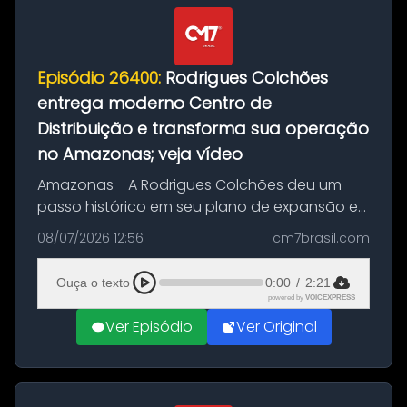
Episódio 26400:
Rodrigues Colchões
entrega moderno Centro de
Distribuição e transforma sua operação
no Amazonas; veja vídeo
Amazonas - A Rodrigues Colchões deu um
passo histórico em seu plano de expansão e
modernização logística com a inauguração
08/07/2026 12:56
cm7brasil.com
oficial do seu novo Centro de Distribuição
(CD) na Planta Manaus. O projeto, ...
Ouça o texto
0:00
/
2:21
powered by
VOICEXPRESS
Ver Episódio
Ver Original