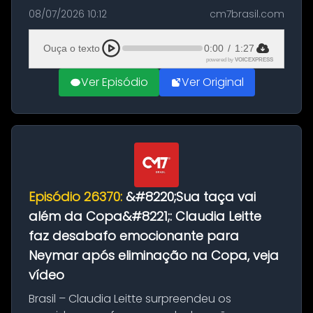
Portugal. Segundo o jornal A Bola, o treinador
08/07/2026 10:12
cm7brasil.com
de 71 anos deve assinar contrato até 2030 e
receber menos de 4 milhões de...
Ouça o texto
0:00
/
1:27
powered by
VOICEXPRESS
Ver Episódio
Ver Original
Episódio 26370:
&#8220;Sua taça vai
além da Copa&#8221;: Claudia Leitte
faz desabafo emocionante para
Neymar após eliminação na Copa, veja
vídeo
Brasil – Claudia Leitte surpreendeu os