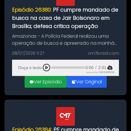
Episódio 26380:
PF cumpre mandado de
busca na casa de Jair Bolsonaro em
Brasília; defesa critica operação
Amazonas - A Polícia Federal realizou uma
operação de busca e apreensão na manhã
desta quarta-feira (8) na casa do ex-
08/07/2026 11:27
cm7brasil.com
presidente Jair Bolsonaro (PL), em Brasília. A
ação teve como objetivo localizar p...
Ouça o texto
0:00
/
2:01
powered by
VOICEXPRESS
Ver Episódio
Ver Original
Episódio 26384:
PF cumpre mandado de