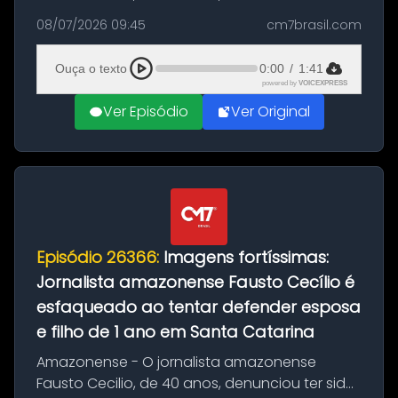
vítima de um ataque com faca cometido por
08/07/2026 09:45
cm7brasil.com
um vizinho na tarde desta terça-feira, 7, na
cidade de Jaraguá do Sul, San...
Ouça o texto
0:00
/
1:41
powered by
VOICEXPRESS
Ver Episódio
Ver Original
Episódio 26366:
Imagens fortíssimas:
Jornalista amazonense Fausto Cecílio é
esfaqueado ao tentar defender esposa
e filho de 1 ano em Santa Catarina
Amazonense - O jornalista amazonense
Fausto Cecilio, de 40 anos, denunciou ter sido