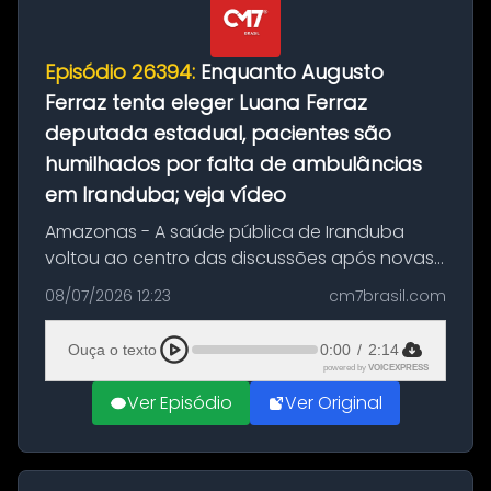
Episódio 26394:
Enquanto Augusto
Ferraz tenta eleger Luana Ferraz
deputada estadual, pacientes são
humilhados por falta de ambulâncias
em Iranduba; veja vídeo
Amazonas - A saúde pública de Iranduba
voltou ao centro das discussões após novas
denúncias envolvendo o atendimento aos
08/07/2026 12:23
cm7brasil.com
pacientes da rede municipal. O episódio mais
recente, relacionado à saída de um...
Ouça o texto
0:00
/
2:14
powered by
VOICEXPRESS
Ver Episódio
Ver Original