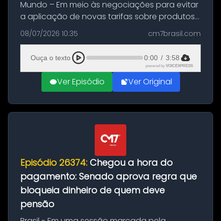
Mundo – Em meio às negociações para evitar
a aplicação de novas tarifas sobre produtos
brasileiros, o Brasil identificou uma abertura
08/07/2026 10:35
cm7brasil.com
dos Estados Unidos para ampliar a
cooperação bilateral no combate ...
Ouça o texto
0:00
/
3:58
powered by
VOICEXPRESS
Ver Episódio
Ver Original
Episódio 26374:
Chegou a hora do
pagamento: Senado aprova regra que
bloqueia dinheiro de quem deve
pensão
Brasil - Em uma sessão marcada pela