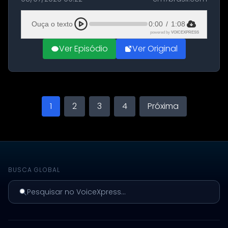
Grande Circular realiza, nos dias 11, 18 e 25 de
julho, uma programaç...
Ouça o texto
0:00
/
1:08
powered by
VOICEXPRESS
Ver Episódio
Ver Original
1
2
3
4
Próxima
BUSCA GLOBAL
Pesquisar no VoiceXpress...