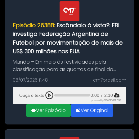
Episódio 26388:
Escândalo à vista?: FBI
investiga Federação Argentina de
Futebol por movimentação de mais de
US$ 300 milhões nos EUA
Mundo – Em meio às festividades pela
classificação para as quartas de final da
Copa do Mundo de 2026, a Argentina é alvo
08/07/2026 11:48
cm7brasil.com
de investigações do FBI e de procuradores-
gerais dos Estados Unidos. A apuração...
Ouça o texto
0:00
/
2:10
powered by
VOICEXPRESS
Ver Episódio
Ver Original