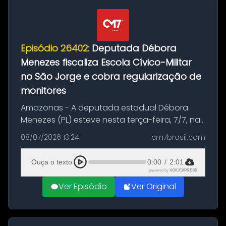
Episódio 26402:
Deputada Débora
Menezes fiscaliza Escola Cívico-Militar
no São Jorge e cobra regularização de
monitores
Amazonas - A deputada estadual Débora
Menezes (PL) esteve nesta terça-feira, 7/7, na
Escola Estadual Cívico-Militar Fueth Paulo
08/07/2026 13:24
cm7brasil.com
Mourão, localizada no bairro São Jorge, zona
Oeste de Manaus, para uma f...
Ouça o texto
0:00
/
2:01
powered by
VOICEXPRESS
Ver Episódio
Ver Original