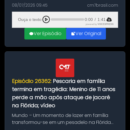
vítima de um ataque com faca cometido por
08/07/2026 09:45
cm7brasil.com
um vizinho na tarde desta terça-feira, 7, na
cidade de Jaraguá do Sul, San...
Ouça o texto
0:00
/
1:41
powered by
VOICEXPRESS
Ver Episódio
Ver Original
Episódio 26362:
Pescaria em família
termina em tragédia: Menino de 11 anos
perde a mão após ataque de jacaré
na Flórida; vídeo
Mundo – Um momento de lazer em família
transformou-se em um pesadelo na Flórida
(EUA). Brodie Terry, um menino de apenas 11