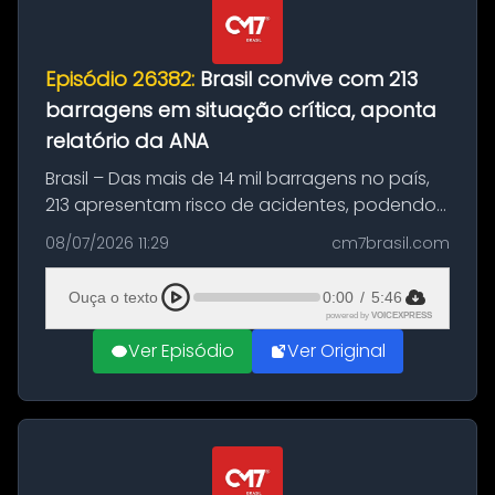
Episódio 26382:
Brasil convive com 213
barragens em situação crítica, aponta
relatório da ANA
Brasil – Das mais de 14 mil barragens no país,
213 apresentam risco de acidentes, podendo
atingir pessoas ou equipamentos relevantes,
08/07/2026 11:29
cm7brasil.com
como estradas e pontes, de acordo com o
Relatório de Segurança de ...
Ouça o texto
0:00
/
5:46
powered by
VOICEXPRESS
Ver Episódio
Ver Original