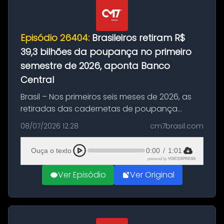
Episódio 26404:
Brasileiros retiram R$
39,3 bilhões da poupança no primeiro
semestre de 2026, aponta Banco
Central
Brasil – Nos primeiros seis meses de 2026, as
retiradas das cadernetas de poupança
superaram os depósitos em mais de R$ 39,3
08/07/2026 12:28
cm7brasil.com
bilhões, aponta o relatório do Banco Central
divulgado nesta quarta-feira (...
Ouça o texto
0:00
/
1:01
powered by
VOICEXPRESS
Ver Episódio
Ver Original