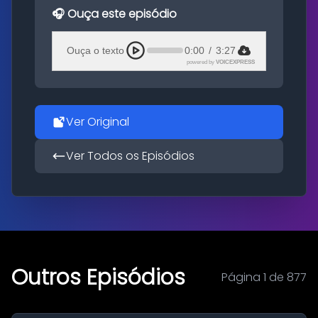
🎧 Ouça este episódio
Ouça o texto
0:00
/
3:27
powered by
VOICEXPRESS
Ver Original
Ver Todos os Episódios
Outros Episódios
Página 1 de 877