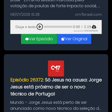
votação de pautas de forte impacto social, o
Senado Federal aprovou, nesta terça-feira (7),
08/07/2026 10:28
cm7brasil.com
dois importantes projetos de lei. As medidas
simplificam a cobrança de p...
Ouça o texto
0:00
/
2:19
powered by
VOICEXPRESS
Ver Episódio
Ver Original
Episódio 26372:
Só Jesus na causa: Jorge
Jesus está próximo de ser o novo
técnico de Portugal
Mundo – Jorge Jesus está perto de ser
anunciado como novo técnico da seleção de