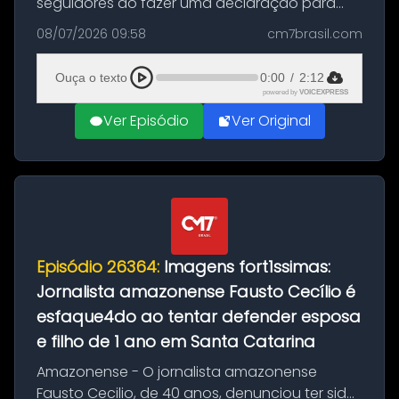
seguidores ao fazer uma declaração para
Neymar após o camisa 10 se despedir da
08/07/2026 09:58
cm7brasil.com
Copa do Mundo de 2026 com a derrota do
Brasil para a Noruega nas oitavas de final....
Ouça o texto
0:00
/
2:12
powered by
VOICEXPRESS
Ver Episódio
Ver Original
Episódio 26364:
Imagens fort1ssimas:
Jornalista amazonense Fausto Cecílio é
esfaque4do ao tentar defender esposa
e filho de 1 ano em Santa Catarina
Amazonense - O jornalista amazonense
Fausto Cecilio, de 40 anos, denunciou ter sido