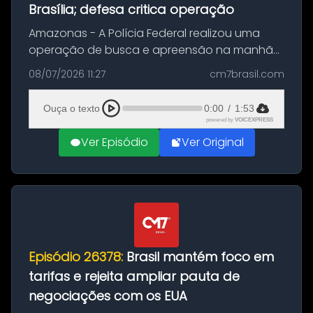
Brasília; defesa critica operação
Amazonas - A Polícia Federal realizou uma
operação de busca e apreensão na manhã
desta quarta-feira (8) na casa do ex-
08/07/2026 11:27
cm7brasil.com
presidente Jair Bolsonaro (PL), em Brasília. A
ação teve como objetivo localizar p...
Ouça o texto
0:00
/
1:53
powered by
VOICEXPRESS
Ver Episódio
Ver Original
Episódio 26378:
Brasil mantém foco em
tarifas e rejeita ampliar pauta de
negociações com os EUA