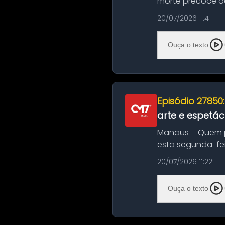
morte precoce de
típico café regio..
20/07/2026 11:41
Ouça o texto
Episódio 27850
arte e espetác
Manaus – Quem pr
esta segunda-fei
história das ...
20/07/2026 11:22
Ouça o texto