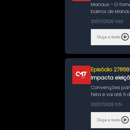
Manaus – O forn
bairros de Manau
serviços de manut
20/07/2026 11:53
Ouça o texto
Episódio 27858
impacta eleiç
Convenções part
feira e vai até 5
suas convençõ...
20/07/2026 11:51
Ouça o texto