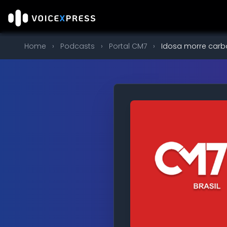
Home
›
Podcasts
›
Portal CM7
›
Idosa morre carb