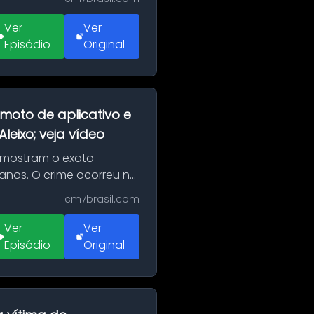
Ver
Ver
Episódio
Original
moto de aplicativo e
eixo; veja vídeo
 mostram o exato
 anos. O crime ocorreu na
cm7brasil.com
Ver
Ver
Episódio
Original