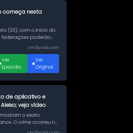
as começa nesta
ra (20), com o início do
 e federações poderão
cm7brasil.com
Ver
Ver
Episódio
Original
o de aplicativo e
leixo; veja vídeo
 mostram o exato
 anos. O crime ocorreu na
cm7brasil.com