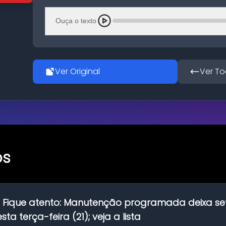
Ouça o texto
Ver Original
Ver To
os
:
Fique atento: Manutenção programada deixa se
ta terça-feira (21); veja a lista