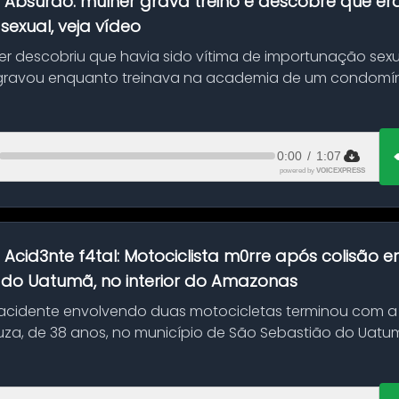
:
Absurdo: mulher grava treino e descobre que er
exual, veja vídeo
her descobriu que havia sido vítima de importunação sexu
gravou enquanto treinava na academia de um condomíni
0:00
/
1:07
powered by
VOICEXPRESS
:
Acid3nte f4tal: Motociclista m0rre após colisão
 do Uatumã, no interior do Amazonas
cidente envolvendo duas motocicletas terminou com a
uza, de 38 anos, no município de São Sebastião do Uatumã
ão ocorreu n...