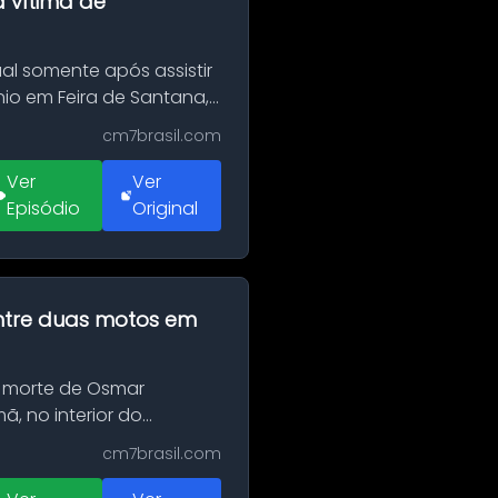
a vítima de
al somente após assistir
o em Feira de Santana,
cm7brasil.com
Ver
Ver
Episódio
Original
 entre duas motos em
 morte de Osmar
, no interior do
cm7brasil.com