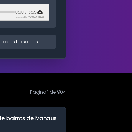
0:00
/
3:55
powered by
VOICEXPRESS
dos os Episódios
Página 1 de 904
te bairros de Manaus