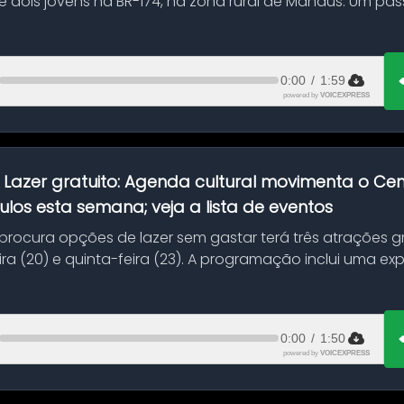
 dois jovens na BR-174, na zona rural de Manaus. Um pa
.
0:00
/
1:59
powered by
VOICEXPRESS
:
Lazer gratuito: Agenda cultural movimenta o C
ulos esta semana; veja a lista de eventos
ocura opções de lazer sem gastar terá três atrações gra
ra (20) e quinta-feira (23). A programação inclui uma e
0:00
/
1:50
powered by
VOICEXPRESS