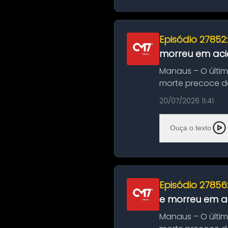
Episódio 27852
morreu em aci
Manaus – O últi
morte precoce de
típico café regio..
20/07/2026 11:41
Ouça o texto
Episódio 27856
e morreu em ac
Manaus – O últi