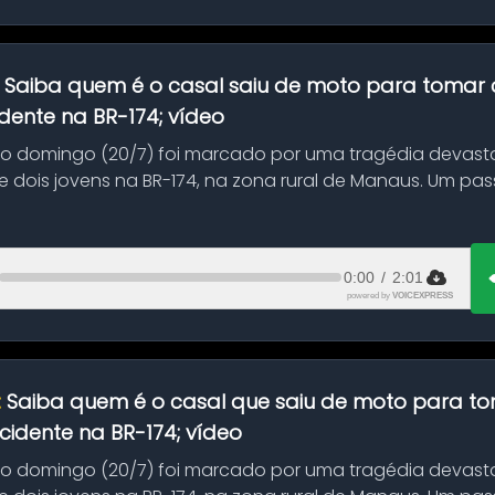
:
Saiba quem é o casal saiu de moto para tomar 
dente na BR-174; vídeo
mo domingo (20/7) foi marcado por uma tragédia devast
 dois jovens na BR-174, na zona rural de Manaus. Um pa
.
0:00
/
2:01
powered by
VOICEXPRESS
:
Saiba quem é o casal que saiu de moto para t
idente na BR-174; vídeo
mo domingo (20/7) foi marcado por uma tragédia devast