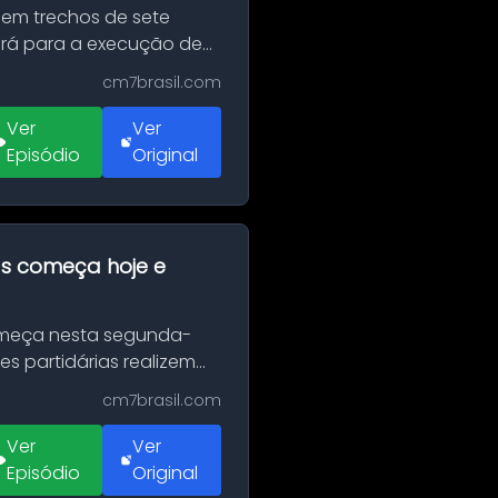
 em trechos de sete
erá para a execução de
cm7brasil.com
Ver
Ver
Episódio
Original
as começa hoje e
Começa nesta segunda-
es partidárias realizem
cm7brasil.com
Ver
Ver
Episódio
Original