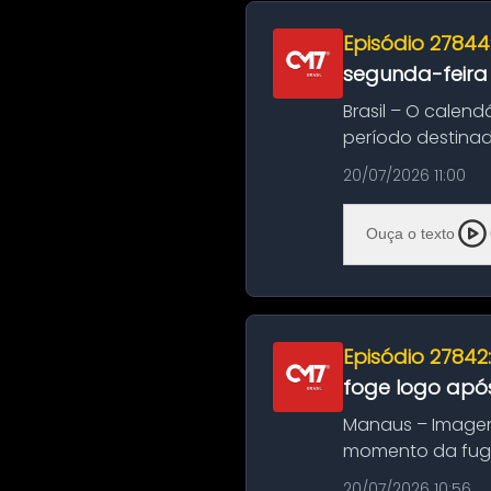
Episódio 27844
segunda-feira
Brasil – O calend
período destinad
oficializa...
20/07/2026 11:00
Ouça o texto
Episódio 27842
foge logo após
Manaus – Imagen
momento da fuga 
noite deste último
20/07/2026 10:56