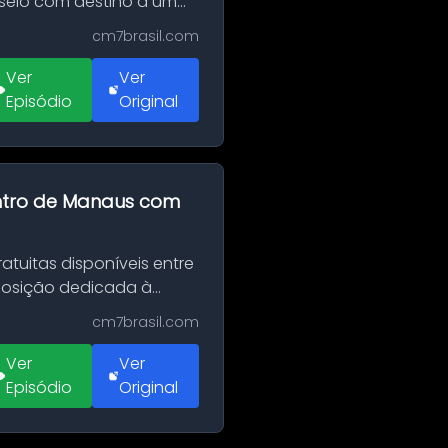
sseio com destino a um
cm7brasil.com
Ver
Ver
Episódio
Original
entro de Manaus com
tuitas disponíveis entre
xposição dedicada à
cm7brasil.com
Ver
Ver
Episódio
Original