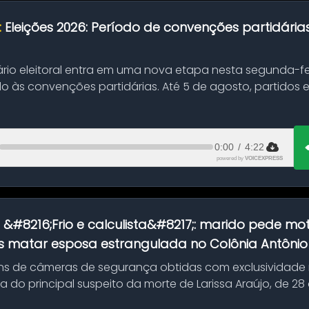
:
Eleições 2026: Período de convenções partidári
ário eleitoral entra em uma nova etapa nesta segunda-fei
o às convenções partidárias. Até 5 de agosto, partidos
0:00
/
4:22
powered by
VOICEXPRESS
:
&#8216;Frio e calculista&#8217;: marido pede mot
 matar esposa estrangulada no Colônia Antônio A
s de câmeras de segurança obtidas com exclusividade
do principal suspeito da morte de Larissa Araújo, de 28
 d...