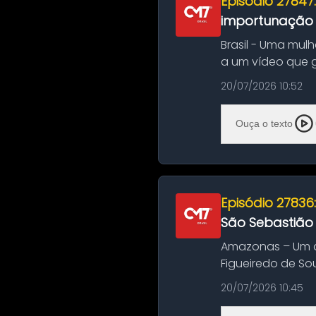
Episódio 27847
importunação s
Brasil - Uma mul
a um vídeo que 
na Bahia. O c...
20/07/2026 10:52
Ouça o texto
Episódio 27836
São Sebastião
Amazonas – Um a
Figueiredo de So
Amazonas. A colis
20/07/2026 10:45