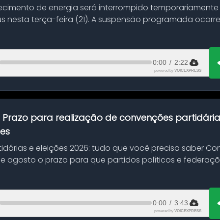
ecimento de energia será interrompido temporariamente
s nesta terça-feira (21). A suspensão programada ocorr
en...
0:00
/
2:22
powered by
VOICEXPRESS
:
Prazo para realização de convenções partidári
ões
idárias e eleições 2026: tudo que você precisa saber 
 de agosto o prazo para que partidos políticos e federaçõ
0:00
/
3:43
powered by
VOICEXPRESS