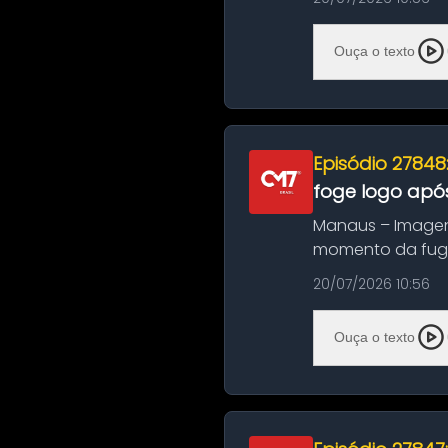
Ouça o texto
Episódio 27848
foge logo após
Manaus – Imagen
momento da fuga 
noite deste último
20/07/2026 10:56
Ouça o texto