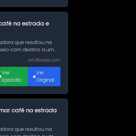
café na estrada e
adora que resultou na
sseio com destino a um
cm7brasil.com
Ver
Ver
Episódio
Original
omar café na estrada
adora que resultou na