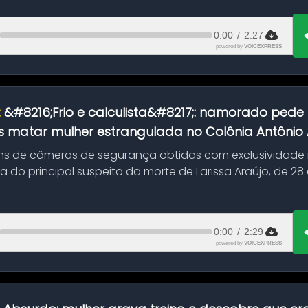
0:00
/
2:27
powered by
VOICEXPRESS
:
&#8216;Frio e calculista&#8217;: namorado pede 
 matar mulher estrangulada no Colônia Antônio Al
s de câmeras de segurança obtidas com exclusividade
do principal suspeito da morte de Larissa Araújo, de 28
 d...
0:00
/
2:29
powered by
VOICEXPRESS