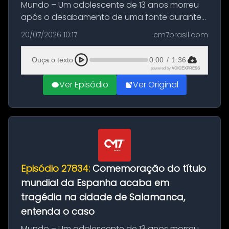
Mundo – Um adolescente de 13 anos morreu
após o desabamento de uma fonte durante
as comemorações pelo título da Copa do
20/07/2026 10:17
cm7brasil.com
Mundo conquistado pela Espanha, em
Ciudad Rodrigo, na província de Salamanca,
Ouça o texto
0:00
/
1:36
no...
powered by
VOICEXPRESS
Ver Episódio
Ver Original
Episódio 27834:
Comemoração do título
mundial da Espanha acaba em
tragédia na cidade de Salamanca,
entenda o caso
Mundo – Um adolescente de 13 anos morreu