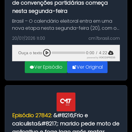
de convenções partidárias começa
nesta segunda-feira
Brasil – O calendário eleitoral entra em uma
nova etapa nesta segunda-feira (20), com o
início do período destinado às convenções
20/07/2026 11:00
cm7brasil.com
partidárias. Até 5 de agosto, partidos e
federações poderão oficializa...
Ouça o texto
0:00
/
4:22
powered by
VOICEXPRESS
Ver Episódio
Ver Original
Episódio 27842:
&#8216;Frio e
calculista&#8217;: marido pede moto de
aplicativo e foge logo após matar