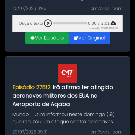
Brasil durante a manhã desta segunda-feira
20/07/2026 09:51
cm7brasil.com
(20), em frente ao complexo da Prefeitura de
Manaus, na Zona Oeste. A batida ter...
Ouça o texto
0:00
/
2:01
powered by
VOICEXPRESS
Ver Episódio
Ver Original
Episódio 27812:
Irã afirma ter atingido
aeronaves militares dos EUA no
Aeroporto de Aqaba
Mundo – O Irã informou neste domingo (19)
que realizou um ataque contra aeronaves
militares dos Estados Unidos estacionadas no
20/07/2026 09:31
cm7brasil.com