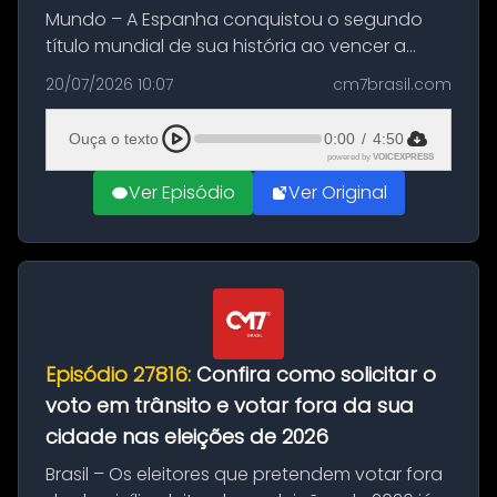
Mundo – A Espanha conquistou o segundo
título mundial de sua história ao vencer a
Argentina por 1 a 0, neste domingo (19), na
20/07/2026 10:07
cm7brasil.com
decisão da Copa do Mundo de 2026. Depois
de um duelo sem gols durante o te...
Ouça o texto
0:00
/
4:50
powered by
VOICEXPRESS
Ver Episódio
Ver Original
Episódio 27816:
Confira como solicitar o
voto em trânsito e votar fora da sua
cidade nas eleições de 2026
Brasil – Os eleitores que pretendem votar fora