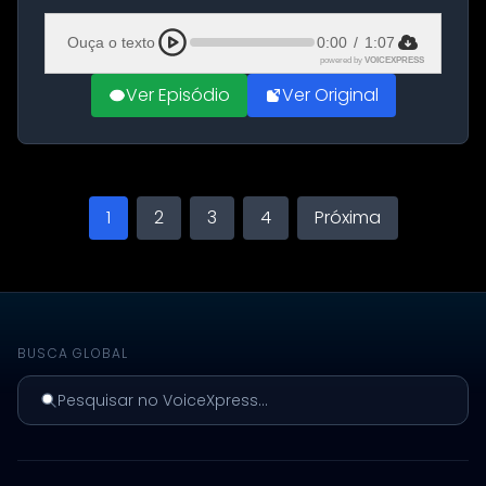
Aeroporto de Aqaba, na Jordânia, durante a
21ª fase da Operação Nasr 2. A...
Ouça o texto
0:00
/
1:07
powered by
VOICEXPRESS
Ver Episódio
Ver Original
1
2
3
4
Próxima
BUSCA GLOBAL
Pesquisar no VoiceXpress...