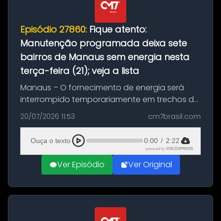
Episódio 27860:
Fique atento:
Manutenção programada deixa sete
bairros de Manaus sem energia nesta
terça-feira (21); veja a lista
Manaus – O fornecimento de energia será
interrompido temporariamente em trechos de
sete bairros de Manaus nesta terça-feira (21).
20/07/2026 11:53
cm7brasil.com
A suspensão programada ocorrerá para a
execução de serviços de manuten...
Ouça o texto
0:00
/
2:22
powered by
VOICEXPRESS
Ver Episódio
Ver Original