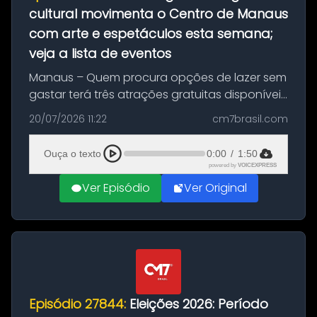
cultural movimenta o Centro de Manaus
com arte e espetáculos esta semana;
veja a lista de eventos
Manaus – Quem procura opções de lazer sem
gastar terá três atrações gratuitas disponíveis
entre esta segunda-feira (20) e quinta-feira
20/07/2026 11:22
cm7brasil.com
(23). A programação inclui uma exposição
dedicada à história das ...
Ouça o texto
0:00
/
1:50
powered by
VOICEXPRESS
Ver Episódio
Ver Original
Episódio 27844:
Eleições 2026: Período