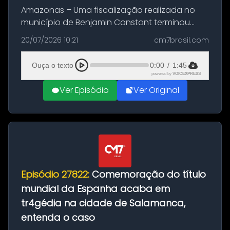
Amazonas – Uma fiscalização realizada no
município de Benjamin Constant terminou
com a apreensão de aproximadamente 115
20/07/2026 10:21
cm7brasil.com
quilos de entorpecentes em uma
embarcação atracada no porto da cidade. O
Ouça o texto
0:00
/
1:45
materia...
powered by
VOICEXPRESS
Ver Episódio
Ver Original
Episódio 27822:
Comemoração do título
mundial da Espanha acaba em
tr4gédia na cidade de Salamanca,
entenda o caso