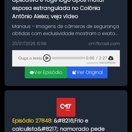
esposa estrangulada no Colônia
Antônio Aleixo; veja vídeo
Manaus – Imagens de câmeras de segurança
obtidas com exclusividade mostram o exato
momento da fuga do principal suspeito da
20/07/2026 10:56
cm7brasil.com
morte de Larissa Araújo, de 28 anos. O crime
ocorreu na noite deste último d...
Ouça o texto
0:00
/
2:27
powered by
VOICEXPRESS
Ver Episódio
Ver Original
Episódio 27848:
&#8216;Frio e
calculista&#8217;: namorado pede