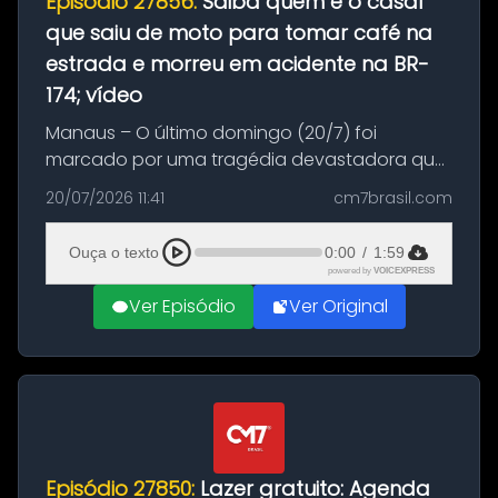
Episódio 27856:
Saiba quem é o casal
que saiu de moto para tomar café na
estrada e morreu em acidente na BR-
174; vídeo
Manaus – O último domingo (20/7) foi
marcado por uma tragédia devastadora que
resultou na morte precoce de dois jovens na
20/07/2026 11:41
cm7brasil.com
BR-174, na zona rural de Manaus. Um passeio
com destino a um típico café regio...
Ouça o texto
0:00
/
1:59
powered by
VOICEXPRESS
Ver Episódio
Ver Original
Episódio 27850:
Lazer gratuito: Agenda