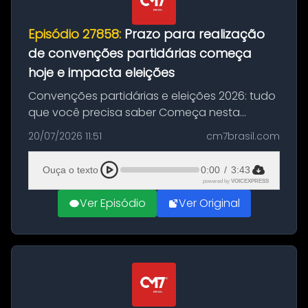
Episódio 27858:
Prazo para realização
de convenções partidárias começa
hoje e impacta eleições
Convenções partidárias e eleições 2026: tudo
que você precisa saber Começa nesta
segunda-feira e vai até 5 de agosto o prazo
20/07/2026 11:51
cm7brasil.com
para que partidos políticos e federações
partidárias realizem suas convençõ...
Ouça o texto
0:00
/
3:43
powered by
VOICEXPRESS
Ver Episódio
Ver Original