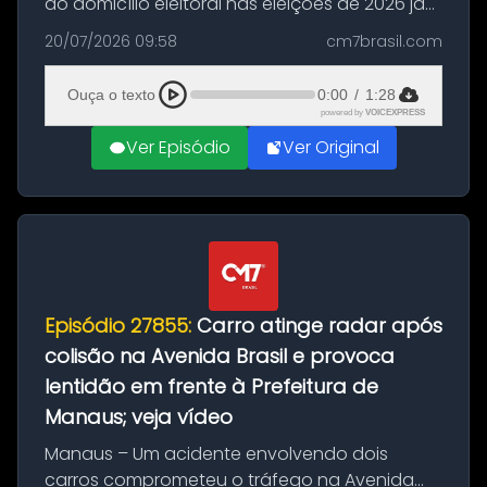
do domicílio eleitoral nas eleições de 2026 já
podem solicitar o voto em trânsito a partir
20/07/2026 09:58
cm7brasil.com
desta segunda-feira (20). O pedido pode ser
feito até 20 de ag...
Ouça o texto
0:00
/
1:28
powered by
VOICEXPRESS
Ver Episódio
Ver Original
Episódio 27855:
Carro atinge radar após
colisão na Avenida Brasil e provoca
lentidão em frente à Prefeitura de
Manaus; veja vídeo
Manaus – Um acidente envolvendo dois
carros comprometeu o tráfego na Avenida