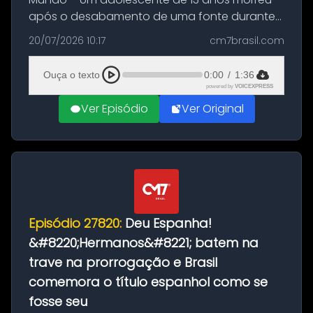
após o desabamento de uma fonte durante
as comemorações pelo título da Copa do
20/07/2026 10:17
cm7brasil.com
Mundo conquistado pela Espanha, em
Ciudad Rodrigo, na província de Salamanca,
Ouça o texto
0:00
/
1:36
no...
powered by
VOICEXPRESS
Ver Episódio
Ver Original
Episódio 27820:
Deu Espanha!
&#8220;Hermanos&#8221; batem na
trave na prorrogação e Brasil
comemora o título espanhol como se
fosse seu