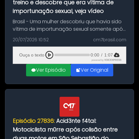
treino e descobre que era vítima de
importunação sexual, veja vídeo
Brasil - Uma mulher descobriu que havia sido
vítima de importunação sexual somente após
assistir a um vídeo que gravou enquanto
20/07/2026 10:52
cm7brasil.com
treinava na academia de um condomínio em
Feira de Santana, na Bahia. O c...
Ouça o texto
0:00
/
1:07
powered by
VOICEXPRESS
Ver Episódio
Ver Original
Episódio 27836:
Acid3nte f4tal:
Motociclista m0rre após colisão entre
duas motos em São Sebastião do