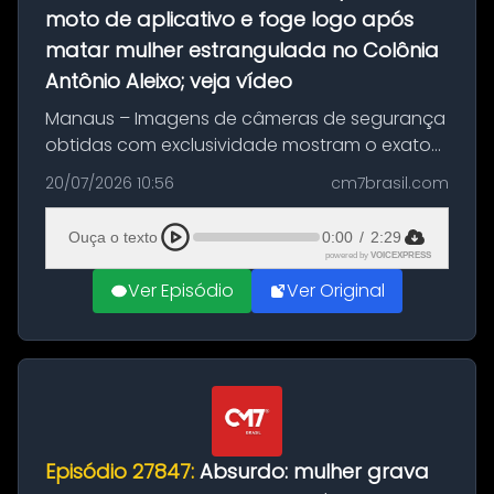
moto de aplicativo e foge logo após
matar mulher estrangulada no Colônia
Antônio Aleixo; veja vídeo
Manaus – Imagens de câmeras de segurança
obtidas com exclusividade mostram o exato
momento da fuga do principal suspeito da
20/07/2026 10:56
cm7brasil.com
morte de Larissa Araújo, de 28 anos. O crime
ocorreu na noite deste último d...
Ouça o texto
0:00
/
2:29
powered by
VOICEXPRESS
Ver Episódio
Ver Original
Episódio 27847:
Absurdo: mulher grava