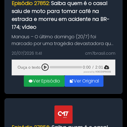
Episódio 27852:
Saiba quem é o casal
saiu de moto para tomar café na
estrada e morreu em acidente na BR-
174; vídeo
Manaus – O último domingo (20/7) foi
marcado por uma tragédia devastadora que
resultou na morte precoce de dois jovens na
20/07/2026 11:41
cm7brasil.com
BR-174, na zona rural de Manaus. Um passeio
com destino a um típico café regio...
Ouça o texto
0:00
/
2:01
powered by
VOICEXPRESS
Ver Episódio
Ver Original