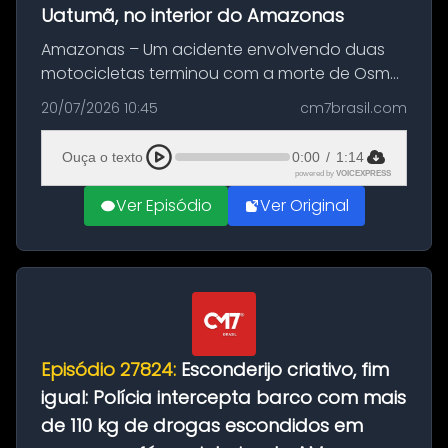
Uatumã, no interior do Amazonas
Amazonas – Um acidente envolvendo duas
motocicletas terminou com a morte de Osmar
Figueiredo de Souza, de 38 anos, no município
20/07/2026 10:45
cm7brasil.com
de São Sebastião do Uatumã, no interior do
Amazonas. A colisão ocorreu n...
Ouça o texto
0:00
/
1:14
powered by
VOICEXPRESS
Ver Episódio
Ver Original
Episódio 27824:
Esconderijo criativo, fim
igual: Polícia intercepta barco com mais
de 110 kg de drogas escondidos em