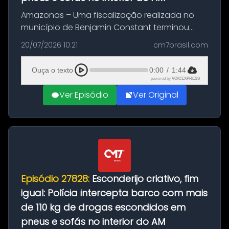
Amazonas – Uma fiscalização realizada no
município de Benjamin Constant terminou
com a apreensão de aproximadamente 115
20/07/2026 10:21
cm7brasil.com
quilos de entorpecentes em uma
embarcação atracada no porto da cidade. O
Ouça o texto
0:00
/
1:44
materia...
powered by
VOICEXPRESS
Ver Episódio
Ver Original
Episódio 27828:
Esconderijo criativo, fim
igual: Polícia intercepta barco com mais
de 110 kg de drogas escondidos em
pneus e sofás no interior do AM