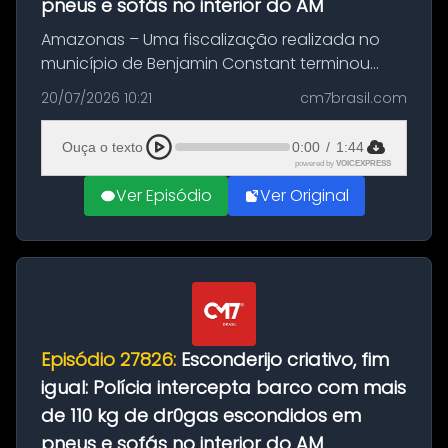
pneus e sofás no interior do AM
Amazonas – Uma fiscalização realizada no
município de Benjamin Constant terminou
com a apreensão de aproximadamente 115
20/07/2026 10:21
cm7brasil.com
quilos de entorpecentes em uma
embarcação atracada no porto da cidade. O
Ouça o texto
0:00
/
1:44
materia...
powered by
VOICEXPRESS
Ver Episódio
Ver Original
Episódio 27826:
Esconderijo criativo, fim
igual: Polícia intercepta barco com mais
de 110 kg de dr0gas escondidos em
pneus e sofás no interior do AM