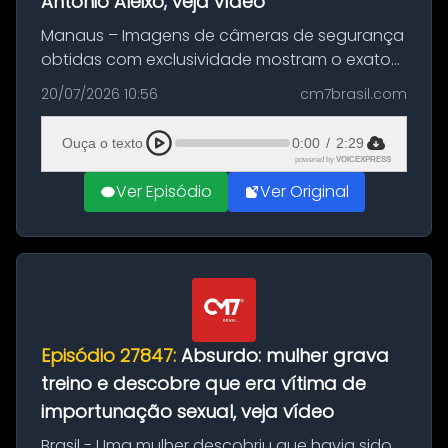
Antônio Aleixo; veja vídeo
Manaus – Imagens de câmeras de segurança
obtidas com exclusividade mostram o exato
momento da fuga do principal suspeito da
20/07/2026 10:56
cm7brasil.com
morte de Larissa Araújo, de 28 anos. O crime
ocorreu na noite deste último d...
Ouça o texto
0:00
/
2:29
powered by
VOICEXPRESS
Ver Episódio
Ver Original
Episódio 27847:
Absurdo: mulher grava
treino e descobre que era vítima de
importunação sexual, veja vídeo
Brasil - Uma mulher descobriu que havia sido