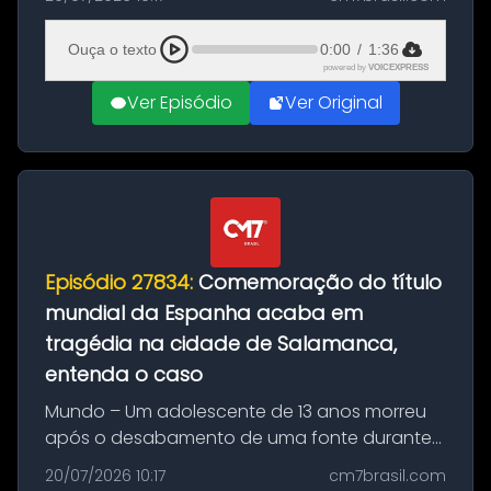
Mundo conquistado pela Espanha, em
Ciudad Rodrigo, na província de Salamanca,
Ouça o texto
0:00
/
1:36
no...
powered by
VOICEXPRESS
Ver Episódio
Ver Original
Episódio 27834:
Comemoração do título
mundial da Espanha acaba em
tragédia na cidade de Salamanca,
entenda o caso
Mundo – Um adolescente de 13 anos morreu
após o desabamento de uma fonte durante
as comemorações pelo título da Copa do
20/07/2026 10:17
cm7brasil.com
Mundo conquistado pela Espanha, em