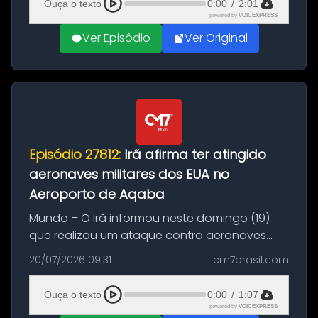
Ouça o texto
0:00
/
2:01
powered by
VOICEXPRESS
Ver Episódio
Ver Original
Episódio 27812:
Irã afirma ter atingido
aeronaves militares dos EUA no
Aeroporto de Aqaba
Mundo – O Irã informou neste domingo (19)
que realizou um ataque contra aeronaves
militares dos Estados Unidos estacionadas no
20/07/2026 09:31
cm7brasil.com
Aeroporto de Aqaba, na Jordânia, durante a
21ª fase da Operação Nasr 2. A...
Ouça o texto
0:00
/
1:07
powered by
VOICEXPRESS