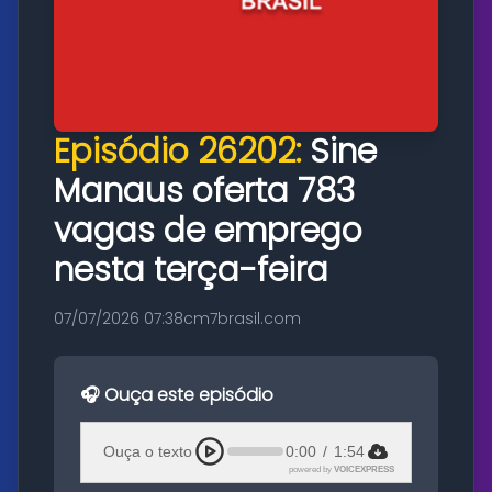
Episódio 26202:
Sine
Manaus oferta 783
vagas de emprego
nesta terça-feira
07/07/2026 07:38
cm7brasil.com
🎧 Ouça este episódio
Ouça o texto
0:00
/
1:54
powered by
VOICEXPRESS