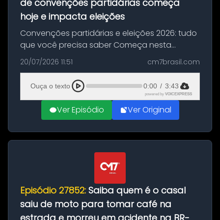
de convenções partidárias começa
hoje e impacta eleições
Convenções partidárias e eleições 2026: tudo
que você precisa saber Começa nesta
segunda-feira e vai até 5 de agosto o prazo
20/07/2026 11:51
cm7brasil.com
para que partidos políticos e federações
partidárias realizem suas convençõ...
Ouça o texto
0:00
/
3:43
powered by
VOICEXPRESS
Ver Episódio
Ver Original
Episódio 27852:
Saiba quem é o casal
saiu de moto para tomar café na
estrada e morreu em acidente na BR-