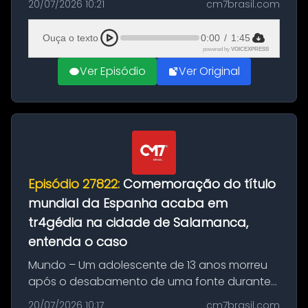
20/07/2026 10:21
cm7brasil.com
quilos de entorpecentes em uma
embarcação atracada no porto da cidade. O
Ouça o texto
0:00
/
1:45
materia...
powered by
VOICEXPRESS
Ver Episódio
Ver Original
Episódio 27822:
Comemoração do título
mundial da Espanha acaba em
tr4gédia na cidade de Salamanca,
entenda o caso
Mundo – Um adolescente de 13 anos morreu
após o desabamento de uma fonte durante
as comemorações pelo título da Copa do
20/07/2026 10:17
cm7brasil.com