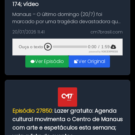
174; vídeo
Manaus – O último domingo (20/7) foi
marcado por uma tragédia devastadora que
resultou na morte precoce de dois jovens na
20/07/2026 11:41
cm7brasil.com
BR-174, na zona rural de Manaus. Um passeio
com destino a um típico café regio...
Ouça o texto
0:00
/
1:59
powered by
VOICEXPRESS
Ver Episódio
Ver Original
Episódio 27850:
Lazer gratuito: Agenda
cultural movimenta o Centro de Manaus
com arte e espetáculos esta semana;