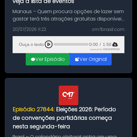
veja a lista de eventos
Manaus – Quem procura opções de lazer sem
gastar terá três atrações gratuitas disponíveis
entre esta segunda-feira (20) e quinta-feira
20/07/2026 11:22
cm7brasil.com
(23). A programação inclui uma exposição
dedicada à história das ...
Ouça o texto
0:00
/
1:50
powered by
VOICEXPRESS
Ver Episódio
Ver Original
Episódio 27844:
Eleições 2026: Período
de convenções partidárias começa
nesta segunda-feira
Brasil – O calendário eleitoral entra em uma