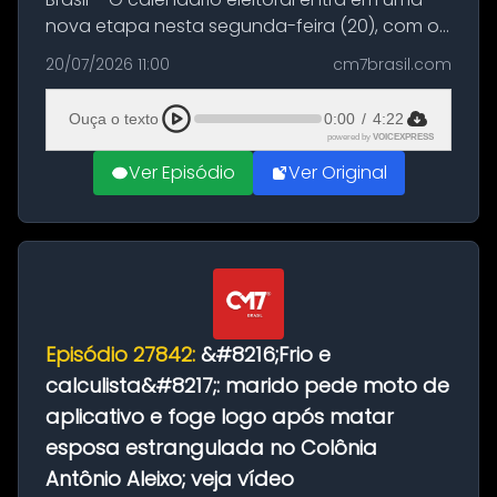
nova etapa nesta segunda-feira (20), com o
início do período destinado às convenções
20/07/2026 11:00
cm7brasil.com
partidárias. Até 5 de agosto, partidos e
federações poderão oficializa...
Ouça o texto
0:00
/
4:22
powered by
VOICEXPRESS
Ver Episódio
Ver Original
Episódio 27842:
&#8216;Frio e
calculista&#8217;: marido pede moto de
aplicativo e foge logo após matar
esposa estrangulada no Colônia
Antônio Aleixo; veja vídeo