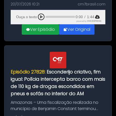
com a apreensão de aproximadamente 115
20/07/2026 10:21
cm7brasil.com
quilos de entorpecentes em uma
embarcação atracada no porto da cidade. O
Ouça o texto
0:00
/
1:44
materia...
powered by
VOICEXPRESS
Ver Episódio
Ver Original
Episódio 27828:
Esconderijo criativo, fim
igual: Polícia intercepta barco com mais
de 110 kg de drogas escondidos em
pneus e sofás no interior do AM
Amazonas – Uma fiscalização realizada no
município de Benjamin Constant terminou
com a apreensão de aproximadamente 115