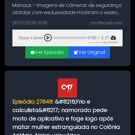
Manaus – Imagens de câmeras de segurança
obtidas com exclusividade mostram o exato
momento da fuga do principal suspeito da
20/07/2026 10:56
cm7brasil.com
morte de Larissa Araújo, de 28 anos. O crime
ocorreu na noite deste último d...
Ouça o texto
0:00
/
2:27
powered by
VOICEXPRESS
Ver Episódio
Ver Original
Episódio 27848:
&#8216;Frio e
calculista&#8217;: namorado pede
moto de aplicativo e foge logo após
matar mulher estrangulada no Colônia