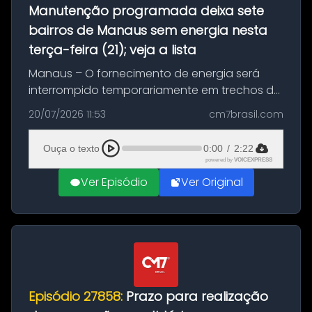
Manutenção programada deixa sete
bairros de Manaus sem energia nesta
terça-feira (21); veja a lista
Manaus – O fornecimento de energia será
interrompido temporariamente em trechos de
sete bairros de Manaus nesta terça-feira (21).
20/07/2026 11:53
cm7brasil.com
A suspensão programada ocorrerá para a
execução de serviços de manuten...
Ouça o texto
0:00
/
2:22
powered by
VOICEXPRESS
Ver Episódio
Ver Original
Episódio 27858:
Prazo para realização