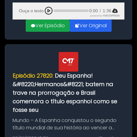
Ciudad Rodrigo, na província de Salamanca,
Ouça o texto
0:00
/
1:36
no...
powered by
VOICEXPRESS
Ver Episódio
Ver Original
Episódio 27820:
Deu Espanha!
&#8220;Hermanos&#8221; batem na
trave na prorrogação e Brasil
comemora o título espanhol como se
fosse seu
Mundo – A Espanha conquistou o segundo
título mundial de sua história ao vencer a
Argentina por 1 a 0, neste domingo (19), na