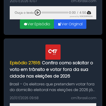
20/07/2026 10:07
cm7brasil.com
decisão da Copa do Mundo de 2026. Depois
de um duelo sem gols durante o te...
Ouça o texto
0:00
/
4:50
powered by
VOICEXPRESS
Ver Episódio
Ver Original
Episódio 27816:
Confira como solicitar o
voto em trânsito e votar fora da sua
cidade nas eleições de 2026
Brasil – Os eleitores que pretendem votar fora
do domicílio eleitoral nas eleições de 2026 já
podem solicitar o voto em trânsito a partir
20/07/2026 09:58
cm7brasil.com
desta segunda-feira (20). O pedido pode ser