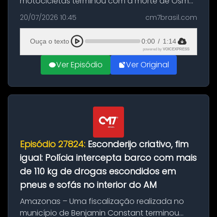
motocicletas terminou com a morte de Osmar
Figueiredo de Souza, de 38 anos, no município
20/07/2026 10:45
cm7brasil.com
de São Sebastião do Uatumã, no interior do
Amazonas. A colisão ocorreu n...
Ouça o texto
0:00
/
1:14
powered by
VOICEXPRESS
Ver Episódio
Ver Original
Episódio 27824:
Esconderijo criativo, fim
igual: Polícia intercepta barco com mais
de 110 kg de drogas escondidos em
pneus e sofás no interior do AM
Amazonas – Uma fiscalização realizada no
município de Benjamin Constant terminou