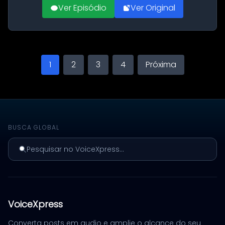
Ver Episódio
Ver Original
1
2
3
4
Próxima
BUSCA GLOBAL
Pesquisar no VoiceXpress...
VoiceXpress
Converta posts em audio e amplie o alcance do seu