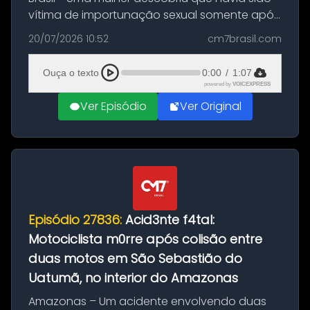
vítima de importunação sexual somente após
assistir a um vídeo que gravou enquanto
20/07/2026 10:52
cm7brasil.com
treinava na academia de um condomínio em
Feira de Santana, na Bahia. O c...
Ouça o texto
0:00
/
1:07
powered by
VOICEXPRESS
Ver Episódio
Ver Original
Episódio 27836:
Acid3nte f4tal:
Motociclista m0rre após colisão entre
duas motos em São Sebastião do
Uatumã, no interior do Amazonas
Amazonas – Um acidente envolvendo duas