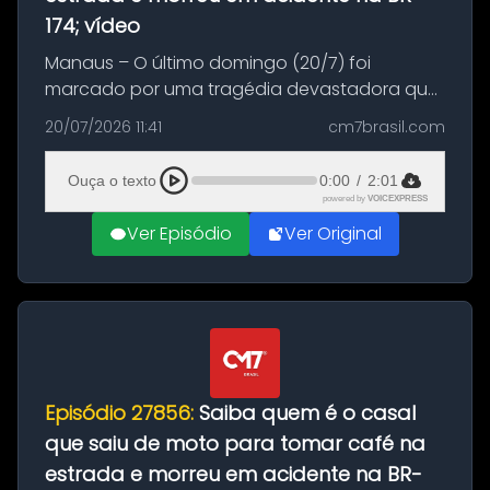
174; vídeo
Manaus – O último domingo (20/7) foi
marcado por uma tragédia devastadora que
resultou na morte precoce de dois jovens na
20/07/2026 11:41
cm7brasil.com
BR-174, na zona rural de Manaus. Um passeio
com destino a um típico café regio...
Ouça o texto
0:00
/
2:01
powered by
VOICEXPRESS
Ver Episódio
Ver Original
Episódio 27856:
Saiba quem é o casal
que saiu de moto para tomar café na
estrada e morreu em acidente na BR-