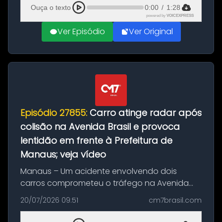
feito até 20 de ag...
Ouça o texto
0:00
/
1:28
powered by
VOICEXPRESS
Ver Episódio
Ver Original
Episódio 27855:
Carro atinge radar após
colisão na Avenida Brasil e provoca
lentidão em frente à Prefeitura de
Manaus; veja vídeo
Manaus – Um acidente envolvendo dois
carros comprometeu o tráfego na Avenida
Brasil durante a manhã desta segunda-feira
20/07/2026 09:51
cm7brasil.com
(20), em frente ao complexo da Prefeitura de
Manaus, na Zona Oeste. A batida ter...