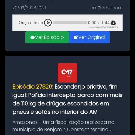
com a apreensão de aproximadamente 115
20/07/2026 10:21
cm7brasil.com
quilos de entorpecentes em uma
embarcação atracada no porto da cidade. O
Ouça o texto
0:00
/
1:44
materia...
powered by
VOICEXPRESS
Ver Episódio
Ver Original
Episódio 27826:
Esconderijo criativo, fim
igual: Polícia intercepta barco com mais
de 110 kg de dr0gas escondidos em
pneus e sofás no interior do AM
Amazonas – Uma fiscalização realizada no
município de Benjamin Constant terminou