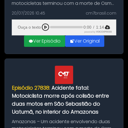
motocicletas terminou com a morte de Osmar
Figueiredo de Souza, de 38 anos, no município
20/07/2026 10:45
cm7brasil.com
de São Sebastião do Uatumã, no interior do
Amazonas. A colisão ocorreu n...
Ouça o texto
0:00
/
1:14
powered by
VOICEXPRESS
Ver Episódio
Ver Original
Episódio 27838:
Acidente fatal:
Motociclista morre após colisão entre
duas motos em São Sebastião do
Uatumã, no interior do Amazonas
Amazonas – Um acidente envolvendo duas