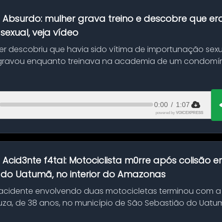
:
Absurdo: mulher grava treino e descobre que er
exual, veja vídeo
her descobriu que havia sido vítima de importunação sexu
gravou enquanto treinava na academia de um condomíni
0:00
/
1:07
powered by
VOICEXPRESS
:
Acid3nte f4tal: Motociclista m0rre após colisão
 do Uatumã, no interior do Amazonas
cidente envolvendo duas motocicletas terminou com a
uza, de 38 anos, no município de São Sebastião do Uatumã
ão ocorreu n...