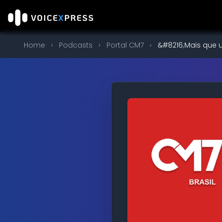
Home
›
Podcasts
›
Portal CM7
›
&#8216;Mais que u