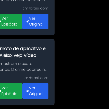
cm7brasil.com
Ver
Ver
Episódio
Original
moto de aplicativo e
eixo; veja vídeo
 mostram o exato
 anos. O crime ocorreu na
cm7brasil.com
Ver
Ver
Episódio
Original