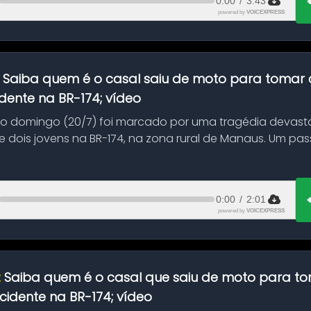
0:00
/
3:43
powered by
VOICEXPRESS
:
Saiba quem é o casal saiu de moto para tomar 
dente na BR-174; vídeo
mo domingo (20/7) foi marcado por uma tragédia devast
 dois jovens na BR-174, na zona rural de Manaus. Um pa
.
0:00
/
2:01
powered by
VOICEXPRESS
:
Saiba quem é o casal que saiu de moto para t
idente na BR-174; vídeo