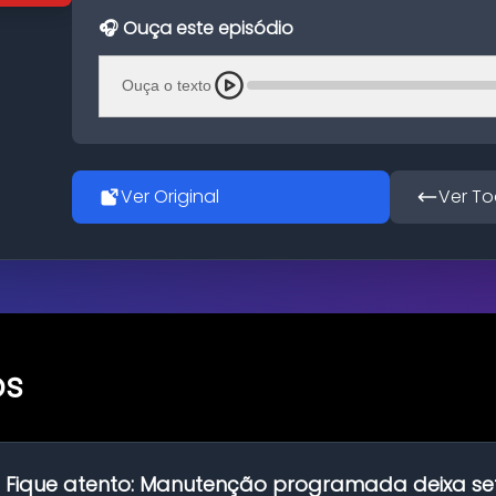
🎧 Ouça este episódio
Ouça o texto
Ver Original
Ver To
os
:
Fique atento: Manutenção programada deixa se