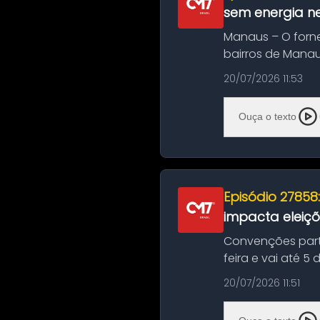
sem energia nes
Manaus – O forn
bairros de Manau
serviços de manut
20/07/2026 11:53
Ouça o texto
Episódio 27858
impacta eleiç
Convenções part
feira e vai até 5
suas convençõ...
20/07/2026 11:51