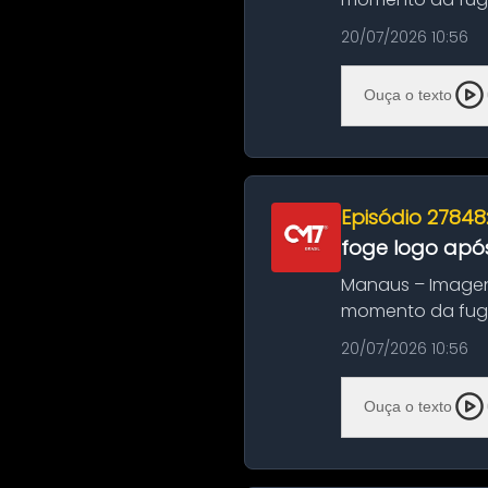
noite deste último
20/07/2026 10:56
Ouça o texto
Episódio 27848
foge logo após
Manaus – Imagen
momento da fuga 
noite deste último
20/07/2026 10:56
Ouça o texto