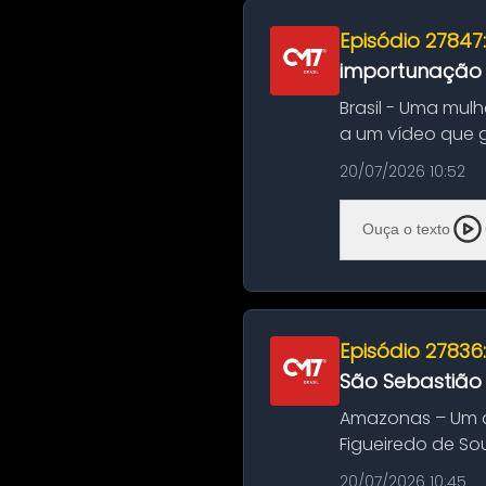
Episódio 27847
importunação s
Brasil - Uma mul
a um vídeo que 
na Bahia. O c...
20/07/2026 10:52
Ouça o texto
Episódio 27836
São Sebastião
Amazonas – Um a
Figueiredo de So
Amazonas. A colis
20/07/2026 10:45