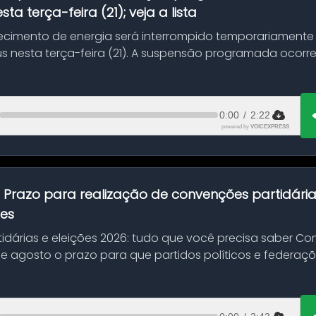
ta terça-feira (21); veja a lista
ecimento de energia será interrompido temporariamente
s nesta terça-feira (21). A suspensão programada ocorr
en...
0:00
/
2:22
powered by
VOICEXPRESS
:
Prazo para realização de convenções partidári
ões
idárias e eleições 2026: tudo que você precisa saber 
 de agosto o prazo para que partidos políticos e federaçõ