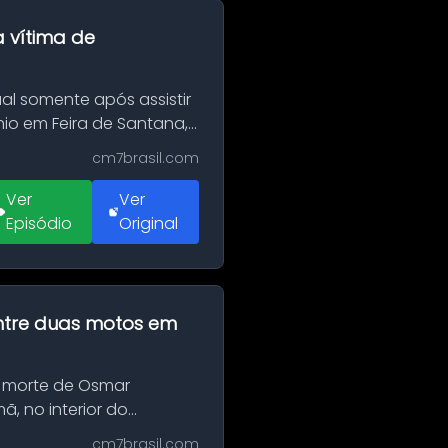
a vítima de
al somente após assistir
o em Feira de Santana,
cm7brasil.com
Ver
Ver
Episódio
Original
 entre duas motos em
 morte de Osmar
, no interior do
cm7brasil.com