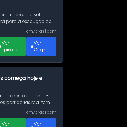
 em trechos de sete
erá para a execução de
cm7brasil.com
Ver
Ver
Episódio
Original
as começa hoje e
Começa nesta segunda-
es partidárias realizem
cm7brasil.com
Ver
Ver