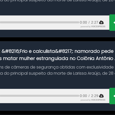
 d...
0:00
/
2:27
powered by
VOICEXPRESS
:
&#8216;Frio e calculista&#8217;: namorado pede 
 matar mulher estrangulada no Colônia Antônio Al
s de câmeras de segurança obtidas com exclusividade
do principal suspeito da morte de Larissa Araújo, de 28
 d...
0:00
/
2:29
powered by
VOICEXPRESS