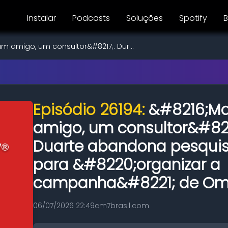
Instalar
Podcasts
Soluções
Spotify
B
m amigo, um consultor&#8217;: Dur...
Episódio 26194:
&#8216;Ma
amigo, um consultor&#821
Duarte abandona pesquisa
para &#8220;organizar a
campanha&#8221; de Omar
06/07/2026 22:49
cm7brasil.com