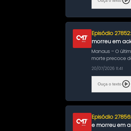
Ouça o texto
Episódio 27852
morreu em aci
Manaus – O últi
morte precoce de
típico café regio..
20/07/2026 11:41
Ouça o texto
Episódio 27856
e morreu em ac