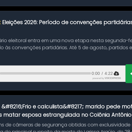
:
Eleições 2026: Período de convenções partidári
ário eleitoral entra em uma nova etapa nesta segunda-fei
o às convenções partidárias. Até 5 de agosto, partidos
0:00
/
4:22
powered by
VOICEXPRESS
:
&#8216;Frio e calculista&#8217;: marido pede mot
 matar esposa estrangulada no Colônia Antônio A
s de câmeras de segurança obtidas com exclusividade
do principal suspeito da morte de Larissa Araújo, de 28