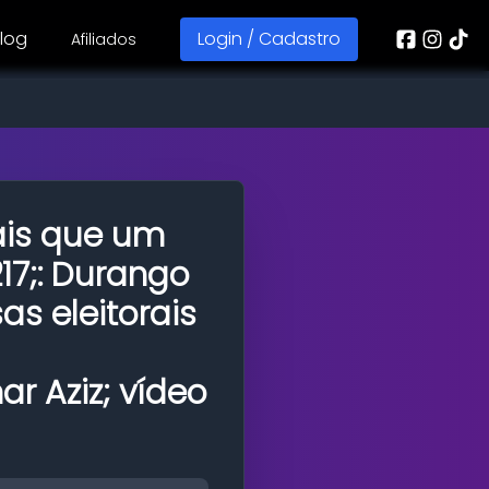
log
Login / Cadastro
Afiliados
is que um
7;: Durango
s eleitorais
 Aziz; vídeo