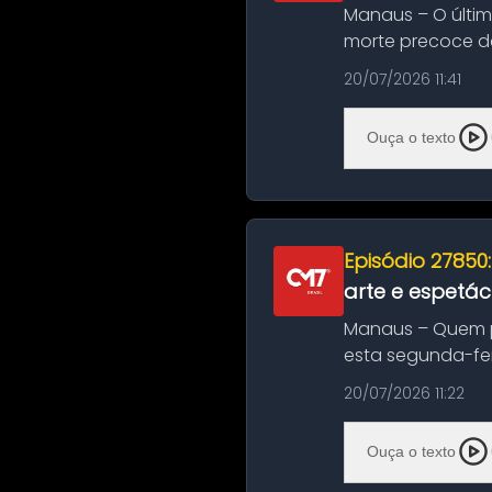
Manaus – O últi
morte precoce de
típico café regio..
20/07/2026 11:41
Ouça o texto
Episódio 27850
arte e espetác
Manaus – Quem pr
esta segunda-fei
história das ...
20/07/2026 11:22
Ouça o texto