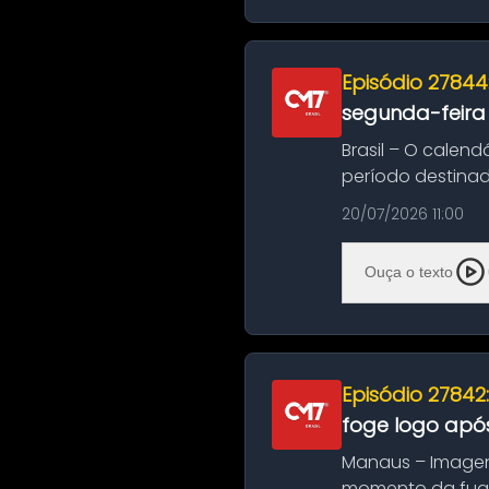
Episódio 27844
segunda-feira
Brasil – O calend
período destinad
oficializa...
20/07/2026 11:00
Ouça o texto
Episódio 27842
foge logo após
Manaus – Imagen
momento da fuga 