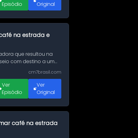
Episódio
Original
café na estrada e
adora que resultou na
sseio com destino a um
cm7brasil.com
Ver
Ver
Episódio
Original
omar café na estrada