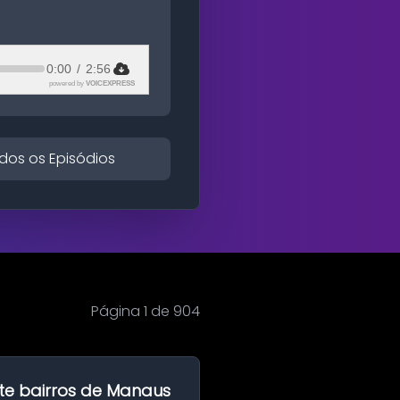
0:00
/
2:56
powered by
VOICEXPRESS
dos os Episódios
Página 1 de 904
te bairros de Manaus