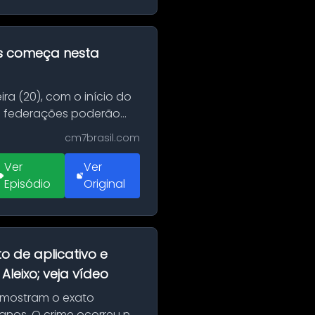
as começa nesta
ra (20), com o início do
 e federações poderão
cm7brasil.com
Ver
Ver
Episódio
Original
o de aplicativo e
leixo; veja vídeo
 mostram o exato
 anos. O crime ocorreu na