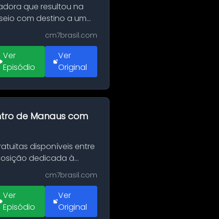
adora que resultou na
sseio com destino a um
cm7brasil.com
Ver
Ver
Episódio
Original
entro de Manaus com
tuitas disponíveis entre
xposição dedicada à
cm7brasil.com
Ver
Ver
Episódio
Original