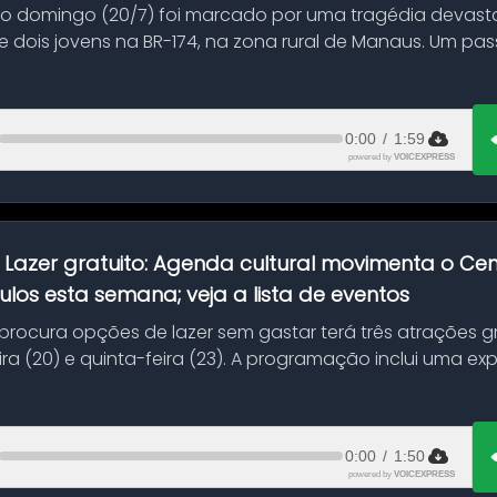
mo domingo (20/7) foi marcado por uma tragédia devast
 dois jovens na BR-174, na zona rural de Manaus. Um pa
.
0:00
/
1:59
powered by
VOICEXPRESS
:
Lazer gratuito: Agenda cultural movimenta o C
ulos esta semana; veja a lista de eventos
ocura opções de lazer sem gastar terá três atrações gra
ra (20) e quinta-feira (23). A programação inclui uma e
0:00
/
1:50
powered by
VOICEXPRESS