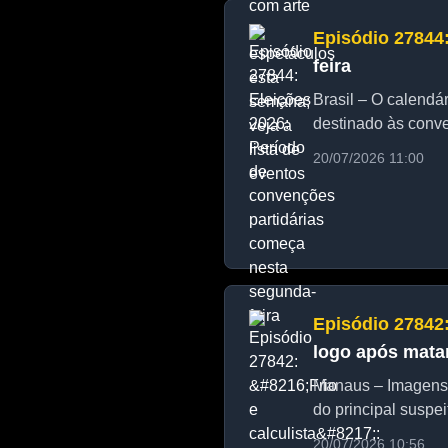
Episódio 27844
feira
Brasil – O calendár
destinado às conven
20/07/2026 11:00
Episódio 27842
logo após matar
Manaus – Imagens 
do principal suspei
20/07/2026 10:56