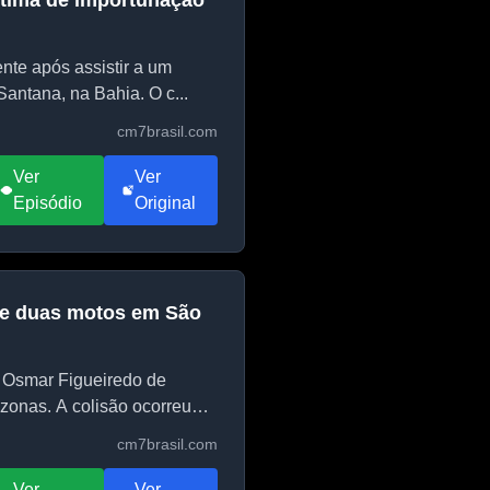
ítima de importunação
nte após assistir a um
antana, na Bahia. O c...
cm7brasil.com
Ver
Ver
Episódio
Original
tre duas motos em São
 Osmar Figueiredo de
zonas. A colisão ocorreu
cm7brasil.com
Ver
Ver