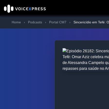
Home
›
Podcasts
›
Portal CM7
›
Sincericídio em Tefé: 