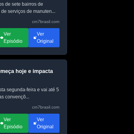
s de sete bairros de
 de serviços de manuten...
cm7brasil.com
Ver
Ver
Episódio
Original
omeça hoje e impacta
a segunda-feira e vai até 5
as convençõ...
cm7brasil.com
Ver
Ver
Episódio
Original