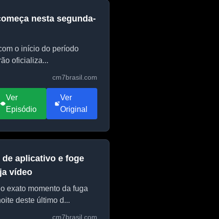
 começa nesta segunda-
com o início do período
o oficializa...
cm7brasil.com
Ver
Ver
Episódio
Original
de aplicativo e foge
ja vídeo
 o exato momento da fuga
ite deste último d...
cm7brasil.com