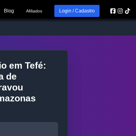
Blog
Login / Cadastro
Afiliados
io em Tefé:
a de
ravou
Amazonas