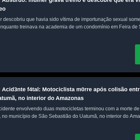
:
Absurdo: mulher grava treino e descobre que era v
deo
r descobriu que havia sido vítima de importunação sexual some
nquanto treinava na academia de um condomínio em Feira de S
:
Acid3nte f4tal: Motociclista m0rre após colisão en
atumã, no interior do Amazonas
dente envolvendo duas motocicletas terminou com a morte de
 no município de São Sebastião do Uatumã, no interior do Ama