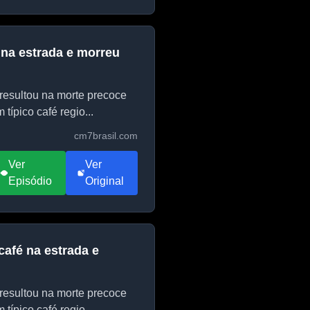
 na estrada e morreu
resultou na morte precoce
ípico café regio...
cm7brasil.com
Ver
Ver
Episódio
Original
café na estrada e
resultou na morte precoce
ípico café regio...