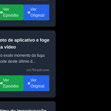
Ver
Ver
Episódio
Original
to de aplicativo e foge
ja vídeo
 o exato momento da fuga
ite deste último d...
cm7brasil.com
Ver
Ver
Episódio
Original