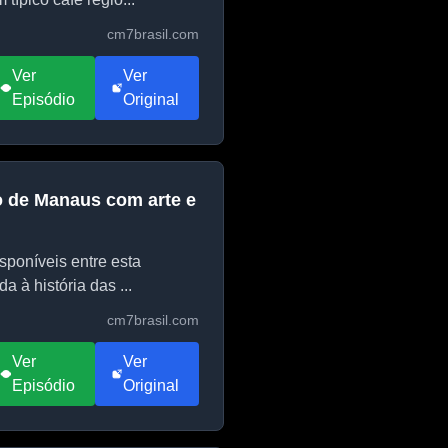
cm7brasil.com
Ver
Ver
Episódio
Original
o de Manaus com arte e
sponíveis entre esta
 à história das ...
cm7brasil.com
Ver
Ver
Episódio
Original