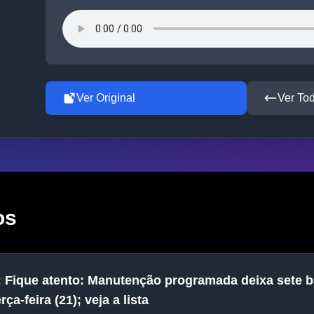
Ver Original
Ver To
os
:
Fique atento: Manutenção programada deixa sete 
ça-feira (21); veja a lista