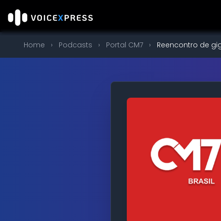
Home
›
Podcasts
›
Portal CM7
›
Reencontro de gig