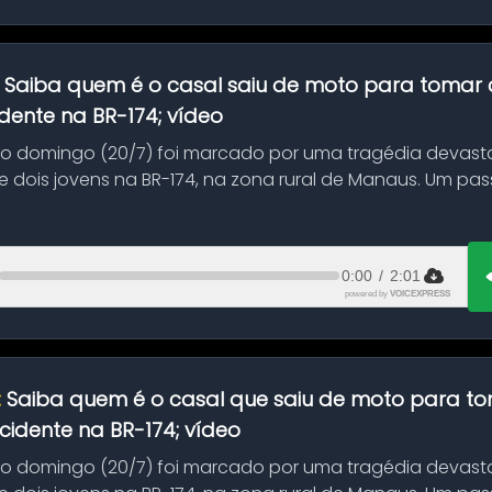
:
Saiba quem é o casal saiu de moto para tomar 
dente na BR-174; vídeo
mo domingo (20/7) foi marcado por uma tragédia devast
 dois jovens na BR-174, na zona rural de Manaus. Um pa
.
0:00
/
2:01
powered by
VOICEXPRESS
:
Saiba quem é o casal que saiu de moto para t
idente na BR-174; vídeo
mo domingo (20/7) foi marcado por uma tragédia devast