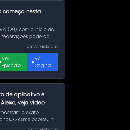
as começa nesta
ra (20), com o início do
 e federações poderão
cm7brasil.com
Ver
Ver
Episódio
Original
o de aplicativo e
leixo; veja vídeo
 mostram o exato
 anos. O crime ocorreu na
cm7brasil.com