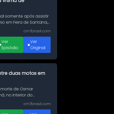
a vítima de
al somente após assistir
o em Feira de Santana,
cm7brasil.com
Ver
Ver
Episódio
Original
 entre duas motos em
 morte de Osmar
, no interior do
cm7brasil.com