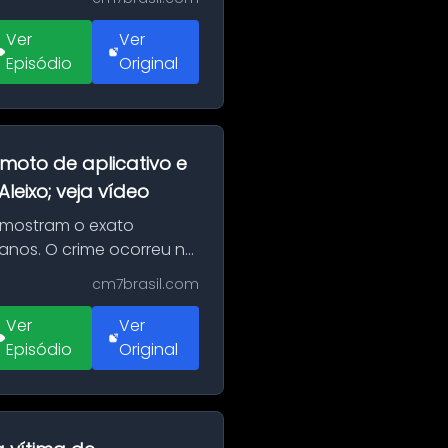
Ver
Ver
Episódio
Original
moto de aplicativo e
eixo; veja vídeo
 mostram o exato
 anos. O crime ocorreu na
cm7brasil.com
Ver
Ver
Episódio
Original