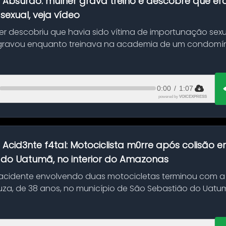
:
Absurdo: mulher grava treino e descobre que er
exual, veja vídeo
her descobriu que havia sido vítima de importunação sexu
gravou enquanto treinava na academia de um condomíni
0:00
/
1:07
powered by
VOICEXPRESS
:
Acid3nte f4tal: Motociclista m0rre após colisão
 do Uatumã, no interior do Amazonas
cidente envolvendo duas motocicletas terminou com a
uza, de 38 anos, no município de São Sebastião do Uatumã
ão ocorreu n...