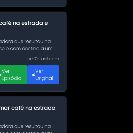
café na estrada e
adora que resultou na
sseio com destino a um
cm7brasil.com
Ver
Ver
Episódio
Original
omar café na estrada
adora que resultou na