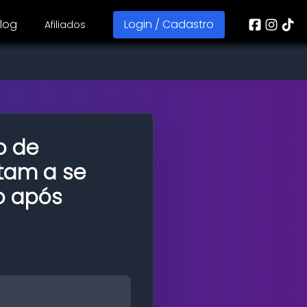
log
Login / Cadastro
Afiliados
o de
ltam a se
o após