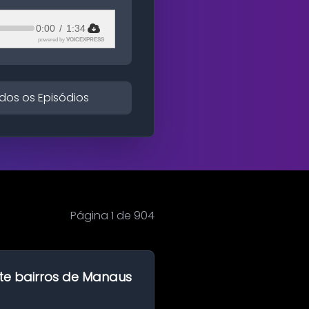
0:00
/
1:34
powered by
VOICEXPRESS
dos os Episódios
Página 1 de 904
te bairros de Manaus