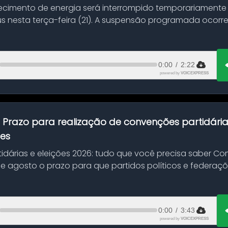
ecimento de energia será interrompido temporariamente
s nesta terça-feira (21). A suspensão programada ocorr
en...
0:00
/
2:22
powered by
VOICEXPRESS
:
Prazo para realização de convenções partidári
ões
idárias e eleições 2026: tudo que você precisa saber 
 de agosto o prazo para que partidos políticos e federaçõ
0:00
/
3:43
powered by
VOICEXPRESS