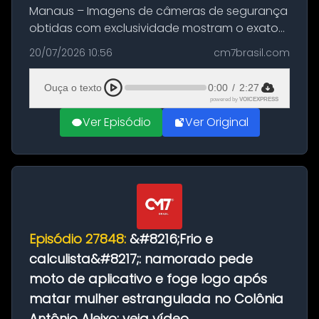
Manaus – Imagens de câmeras de segurança
obtidas com exclusividade mostram o exato
momento da fuga do principal suspeito da
20/07/2026 10:56
cm7brasil.com
morte de Larissa Araújo, de 28 anos. O crime
ocorreu na noite deste último d...
Ouça o texto
0:00
/
2:27
powered by
VOICEXPRESS
Ver Episódio
Ver Original
Episódio 27848:
&#8216;Frio e
calculista&#8217;: namorado pede
moto de aplicativo e foge logo após
matar mulher estrangulada no Colônia
Antônio Aleixo; veja vídeo