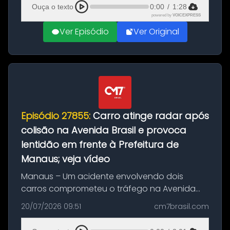
feito até 20 de ag...
Ouça o texto
0:00
/
1:28
powered by
VOICEXPRESS
Ver Episódio
Ver Original
Episódio 27855:
Carro atinge radar após
colisão na Avenida Brasil e provoca
lentidão em frente à Prefeitura de
Manaus; veja vídeo
Manaus – Um acidente envolvendo dois
carros comprometeu o tráfego na Avenida
Brasil durante a manhã desta segunda-feira
20/07/2026 09:51
cm7brasil.com
(20), em frente ao complexo da Prefeitura de
Manaus, na Zona Oeste. A batida ter...