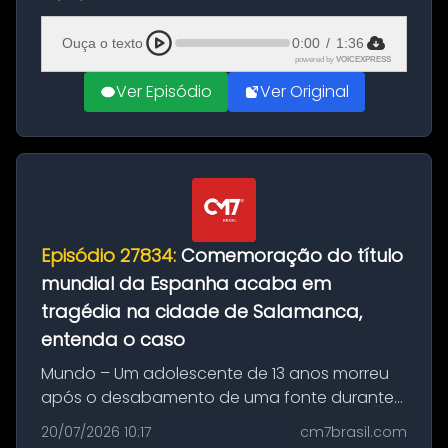
Mundo conquistado pela Espanha, em
Ciudad Rodrigo, na província de Salamanca,
Ouça o texto
0:00
/
1:36
no...
powered by
VOICEXPRESS
Ver Episódio
Ver Original
Episódio 27834:
Comemoração do título
mundial da Espanha acaba em
tragédia na cidade de Salamanca,
entenda o caso
Mundo – Um adolescente de 13 anos morreu
após o desabamento de uma fonte durante
as comemorações pelo título da Copa do
20/07/2026 10:17
cm7brasil.com
Mundo conquistado pela Espanha, em