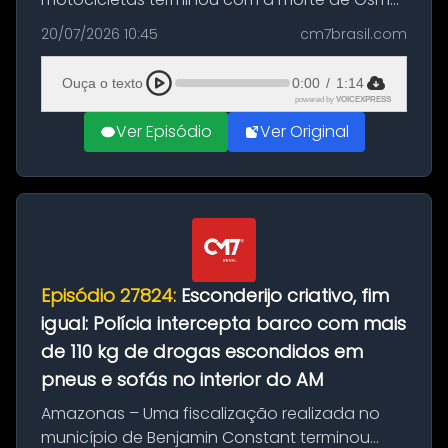
Figueiredo de Souza, de 38 anos, no município
20/07/2026 10:45
cm7brasil.com
de São Sebastião do Uatumã, no interior do
Amazonas. A colisão ocorreu n...
Ouça o texto
0:00
/
1:14
powered by
VOICEXPRESS
Ver Episódio
Ver Original
Episódio 27824:
Esconderijo criativo, fim
igual: Polícia intercepta barco com mais
de 110 kg de drogas escondidos em
pneus e sofás no interior do AM
Amazonas – Uma fiscalização realizada no
município de Benjamin Constant terminou