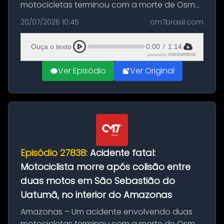
motocicletas terminou com a morte de Osmar
Figueiredo de Souza, de 38 anos, no município
20/07/2026 10:45
cm7brasil.com
de São Sebastião do Uatumã, no interior do
Amazonas. A colisão ocorreu n...
Ouça o texto
0:00
/
1:14
powered by
VOICEXPRESS
Ver Episódio
Ver Original
Episódio 27838:
Acidente fatal:
Motociclista morre após colisão entre
duas motos em São Sebastião do
Uatumã, no interior do Amazonas
Amazonas – Um acidente envolvendo duas
motocicletas terminou com a morte de Osmar