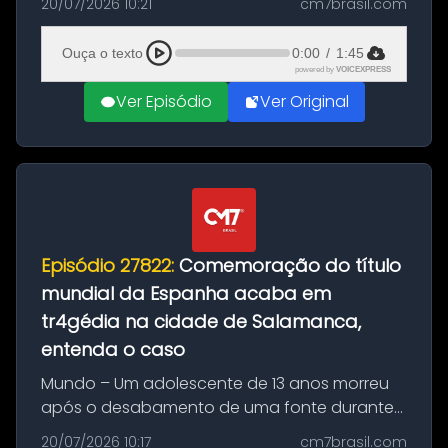
20/07/2026 10:21
cm7brasil.com
quilos de entorpecentes em uma
embarcação atracada no porto da cidade. O
Ouça o texto
0:00
/
1:45
materia...
powered by
VOICEXPRESS
Ver Episódio
Ver Original
Episódio 27822:
Comemoração do título
mundial da Espanha acaba em
tr4gédia na cidade de Salamanca,
entenda o caso
Mundo – Um adolescente de 13 anos morreu
após o desabamento de uma fonte durante
as comemorações pelo título da Copa do
20/07/2026 10:17
cm7brasil.com