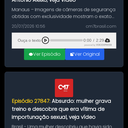
Manaus – Imagens de câmeras de segurança
obtidas com exclusividade mostram o exato
momento da fuga do principal suspeito da
20/07/2026 10:56
cm7brasil.com
morte de Larissa Araújo, de 28 anos. O crime
ocorreu na noite deste último d...
Ouça o texto
0:00
/
2:29
powered by
VOICEXPRESS
Ver Episódio
Ver Original
Episódio 27847:
Absurdo: mulher grava
treino e descobre que era vítima de
importunação sexual, veja vídeo
Brasil - Uma mulher descobriu que havia sido