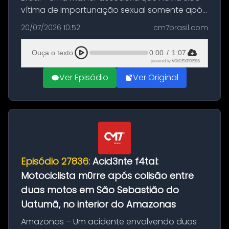
vítima de importunação sexual somente após
assistir a um vídeo que gravou enquanto
20/07/2026 10:52
cm7brasil.com
treinava na academia de um condomínio em
Feira de Santana, na Bahia. O c...
Ouça o texto
0:00
/
1:07
powered by
VOICEXPRESS
Ver Episódio
Ver Original
Episódio 27836:
Acid3nte f4tal:
Motociclista m0rre após colisão entre
duas motos em São Sebastião do
Uatumã, no interior do Amazonas
Amazonas – Um acidente envolvendo duas