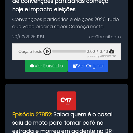
de convenções partidárias começa
hoje e impacta eleições
Convenções partidárias e eleições 2026: tudo
que você precisa saber Começa nesta
segunda-feira e vai até 5 de agosto o prazo
20/07/2026 11:51
cm7brasil.com
para que partidos políticos e federações
partidárias realizem suas convençõ...
Ouça o texto
0:00
/
3:43
powered by
VOICEXPRESS
Ver Episódio
Ver Original
Episódio 27852:
Saiba quem é o casal
saiu de moto para tomar café na
estrada e morreu em acidente na BR-