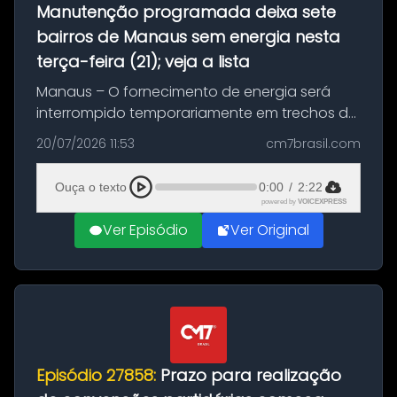
Manutenção programada deixa sete
bairros de Manaus sem energia nesta
terça-feira (21); veja a lista
Manaus – O fornecimento de energia será
interrompido temporariamente em trechos de
sete bairros de Manaus nesta terça-feira (21).
20/07/2026 11:53
cm7brasil.com
A suspensão programada ocorrerá para a
execução de serviços de manuten...
Ouça o texto
0:00
/
2:22
powered by
VOICEXPRESS
Ver Episódio
Ver Original
Episódio 27858:
Prazo para realização