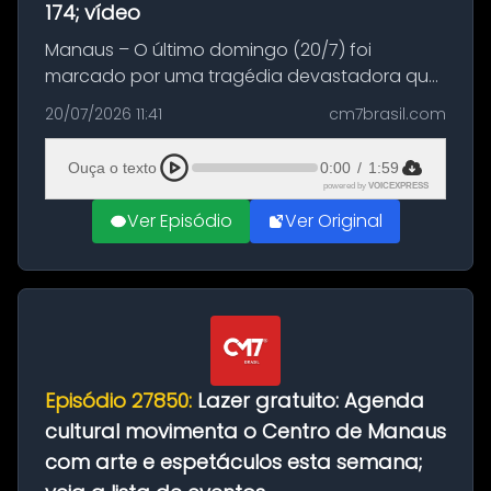
174; vídeo
Manaus – O último domingo (20/7) foi
marcado por uma tragédia devastadora que
resultou na morte precoce de dois jovens na
20/07/2026 11:41
cm7brasil.com
BR-174, na zona rural de Manaus. Um passeio
com destino a um típico café regio...
Ouça o texto
0:00
/
1:59
powered by
VOICEXPRESS
Ver Episódio
Ver Original
Episódio 27850:
Lazer gratuito: Agenda
cultural movimenta o Centro de Manaus
com arte e espetáculos esta semana;