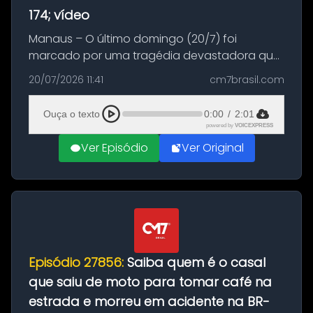
174; vídeo
Manaus – O último domingo (20/7) foi
marcado por uma tragédia devastadora que
resultou na morte precoce de dois jovens na
20/07/2026 11:41
cm7brasil.com
BR-174, na zona rural de Manaus. Um passeio
com destino a um típico café regio...
Ouça o texto
0:00
/
2:01
powered by
VOICEXPRESS
Ver Episódio
Ver Original
Episódio 27856:
Saiba quem é o casal
que saiu de moto para tomar café na
estrada e morreu em acidente na BR-