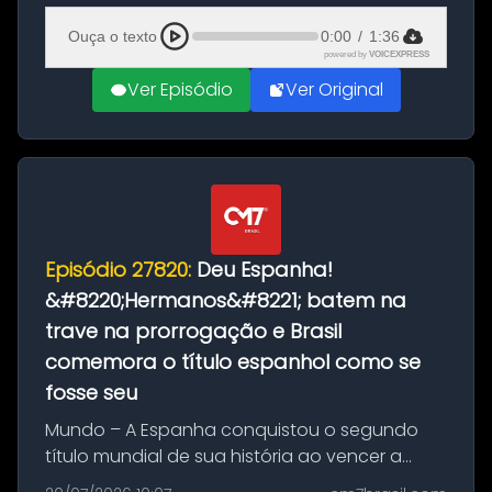
Ciudad Rodrigo, na província de Salamanca,
Ouça o texto
0:00
/
1:36
no...
powered by
VOICEXPRESS
Ver Episódio
Ver Original
Episódio 27820:
Deu Espanha!
&#8220;Hermanos&#8221; batem na
trave na prorrogação e Brasil
comemora o título espanhol como se
fosse seu
Mundo – A Espanha conquistou o segundo
título mundial de sua história ao vencer a
Argentina por 1 a 0, neste domingo (19), na