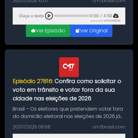
20/07/2026 10:07
cm7brasil.com
decisão da Copa do Mundo de 2026. Depois
de um duelo sem gols durante o te...
Ouça o texto
0:00
/
4:50
powered by
VOICEXPRESS
Ver Episódio
Ver Original
Episódio 27816:
Confira como solicitar o
voto em trânsito e votar fora da sua
cidade nas eleições de 2026
Brasil – Os eleitores que pretendem votar fora
do domicílio eleitoral nas eleições de 2026 já
podem solicitar o voto em trânsito a partir
20/07/2026 09:58
cm7brasil.com
desta segunda-feira (20). O pedido pode ser