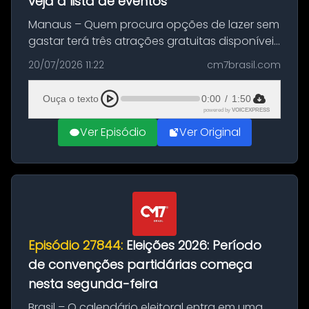
veja a lista de eventos
Manaus – Quem procura opções de lazer sem
gastar terá três atrações gratuitas disponíveis
entre esta segunda-feira (20) e quinta-feira
20/07/2026 11:22
cm7brasil.com
(23). A programação inclui uma exposição
dedicada à história das ...
Ouça o texto
0:00
/
1:50
powered by
VOICEXPRESS
Ver Episódio
Ver Original
Episódio 27844:
Eleições 2026: Período
de convenções partidárias começa
nesta segunda-feira
Brasil – O calendário eleitoral entra em uma