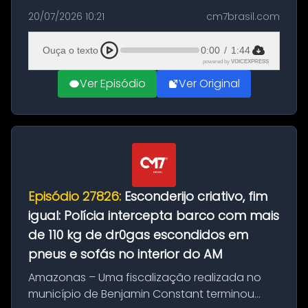
com a apreensão de aproximadamente 115
20/07/2026 10:21
cm7brasil.com
quilos de entorpecentes em uma
embarcação atracada no porto da cidade. O
Ouça o texto
0:00
/
1:44
materia...
powered by
VOICEXPRESS
Ver Episódio
Ver Original
Episódio 27826:
Esconderijo criativo, fim
igual: Polícia intercepta barco com mais
de 110 kg de dr0gas escondidos em
pneus e sofás no interior do AM
Amazonas – Uma fiscalização realizada no
município de Benjamin Constant terminou