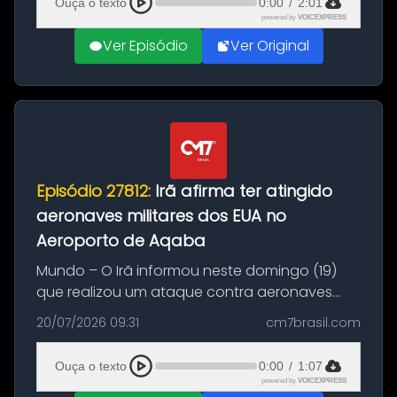
Ouça o texto
0:00
/
2:01
powered by
VOICEXPRESS
Ver Episódio
Ver Original
Episódio 27812:
Irã afirma ter atingido
aeronaves militares dos EUA no
Aeroporto de Aqaba
Mundo – O Irã informou neste domingo (19)
que realizou um ataque contra aeronaves
militares dos Estados Unidos estacionadas no
20/07/2026 09:31
cm7brasil.com
Aeroporto de Aqaba, na Jordânia, durante a
21ª fase da Operação Nasr 2. A...
Ouça o texto
0:00
/
1:07
powered by
VOICEXPRESS