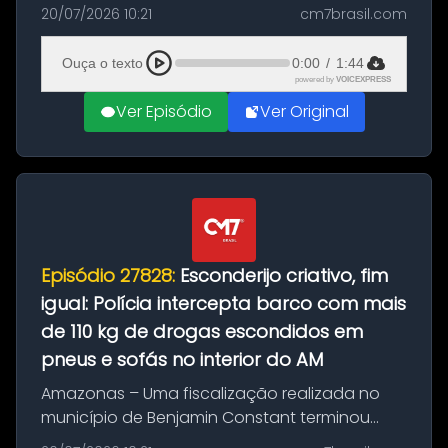
com a apreensão de aproximadamente 115
20/07/2026 10:21
cm7brasil.com
quilos de entorpecentes em uma
embarcação atracada no porto da cidade. O
Ouça o texto
0:00
/
1:44
materia...
powered by
VOICEXPRESS
Ver Episódio
Ver Original
Episódio 27828:
Esconderijo criativo, fim
igual: Polícia intercepta barco com mais
de 110 kg de drogas escondidos em
pneus e sofás no interior do AM
Amazonas – Uma fiscalização realizada no
município de Benjamin Constant terminou
com a apreensão de aproximadamente 115