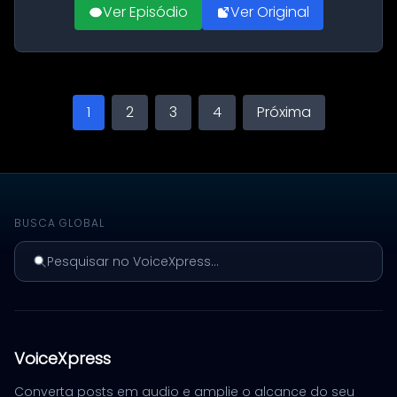
Ver Episódio
Ver Original
1
2
3
4
Próxima
BUSCA GLOBAL
Pesquisar no VoiceXpress...
VoiceXpress
Converta posts em audio e amplie o alcance do seu