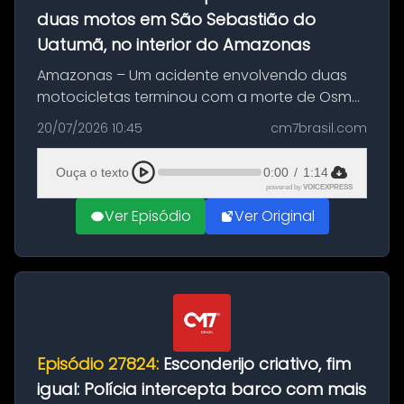
duas motos em São Sebastião do
Uatumã, no interior do Amazonas
Amazonas – Um acidente envolvendo duas
motocicletas terminou com a morte de Osmar
Figueiredo de Souza, de 38 anos, no município
20/07/2026 10:45
cm7brasil.com
de São Sebastião do Uatumã, no interior do
Amazonas. A colisão ocorreu n...
Ouça o texto
0:00
/
1:14
powered by
VOICEXPRESS
Ver Episódio
Ver Original
Episódio 27824:
Esconderijo criativo, fim
igual: Polícia intercepta barco com mais