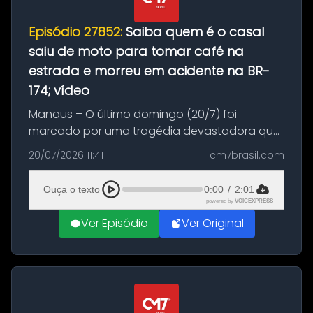
Episódio 27852:
Saiba quem é o casal
saiu de moto para tomar café na
estrada e morreu em acidente na BR-
174; vídeo
Manaus – O último domingo (20/7) foi
marcado por uma tragédia devastadora que
resultou na morte precoce de dois jovens na
20/07/2026 11:41
cm7brasil.com
BR-174, na zona rural de Manaus. Um passeio
com destino a um típico café regio...
Ouça o texto
0:00
/
2:01
powered by
VOICEXPRESS
Ver Episódio
Ver Original