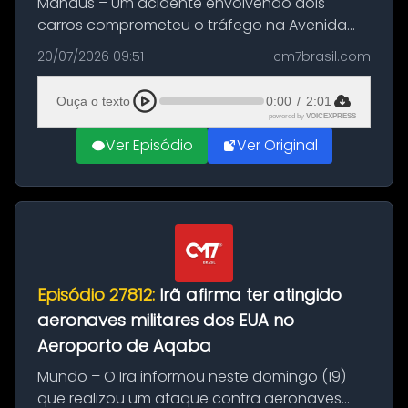
Manaus – Um acidente envolvendo dois
carros comprometeu o tráfego na Avenida
Brasil durante a manhã desta segunda-feira
20/07/2026 09:51
cm7brasil.com
(20), em frente ao complexo da Prefeitura de
Manaus, na Zona Oeste. A batida ter...
Ouça o texto
0:00
/
2:01
powered by
VOICEXPRESS
Ver Episódio
Ver Original
Episódio 27812:
Irã afirma ter atingido
aeronaves militares dos EUA no
Aeroporto de Aqaba
Mundo – O Irã informou neste domingo (19)
que realizou um ataque contra aeronaves