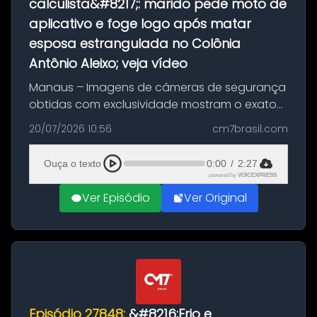
calculista&#8217;: marido pede moto de
aplicativo e foge logo após matar
esposa estrangulada no Colônia
Antônio Aleixo; veja vídeo
Manaus – Imagens de câmeras de segurança
obtidas com exclusividade mostram o exato
momento da fuga do principal suspeito da
20/07/2026 10:56
cm7brasil.com
morte de Larissa Araújo, de 28 anos. O crime
ocorreu na noite deste último d...
Ouça o texto
0:00
/
2:27
powered by
VOICEXPRESS
Ver Episódio
Ver Original
Episódio 27848:
&#8216;Frio e