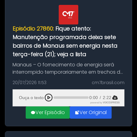
Episódio 27860:
Fique atento:
Manutenção programada deixa sete
bairros de Manaus sem energia nesta
terça-feira (21); veja a lista
Manaus – O fornecimento de energia será
interrompido temporariamente em trechos de
sete bairros de Manaus nesta terça-feira (21).
20/07/2026 11:53
cm7brasil.com
A suspensão programada ocorrerá para a
execução de serviços de manuten...
Ouça o texto
0:00
/
2:22
powered by
VOICEXPRESS
Ver Episódio
Ver Original