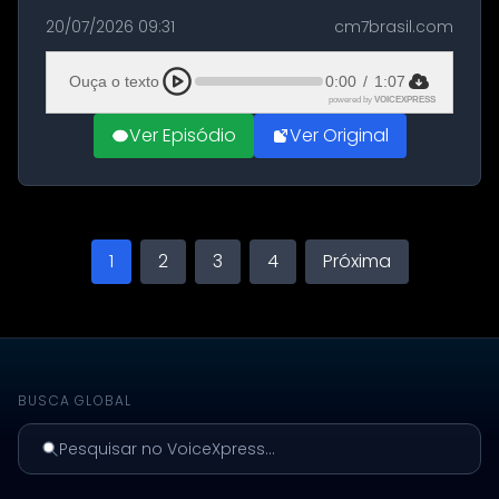
militares dos Estados Unidos estacionadas no
20/07/2026 09:31
cm7brasil.com
Aeroporto de Aqaba, na Jordânia, durante a
21ª fase da Operação Nasr 2. A...
Ouça o texto
0:00
/
1:07
powered by
VOICEXPRESS
Ver Episódio
Ver Original
1
2
3
4
Próxima
BUSCA GLOBAL
Pesquisar no VoiceXpress...