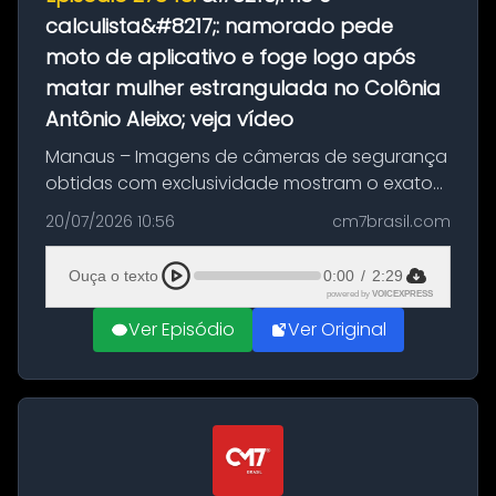
calculista&#8217;: namorado pede
moto de aplicativo e foge logo após
matar mulher estrangulada no Colônia
Antônio Aleixo; veja vídeo
Manaus – Imagens de câmeras de segurança
obtidas com exclusividade mostram o exato
momento da fuga do principal suspeito da
20/07/2026 10:56
cm7brasil.com
morte de Larissa Araújo, de 28 anos. O crime
ocorreu na noite deste último d...
Ouça o texto
0:00
/
2:29
powered by
VOICEXPRESS
Ver Episódio
Ver Original