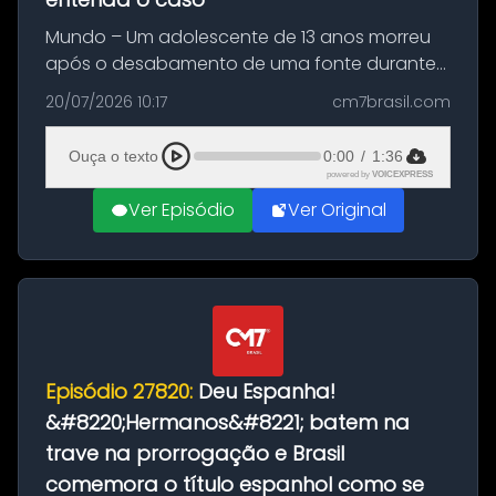
Mundo – Um adolescente de 13 anos morreu
após o desabamento de uma fonte durante
as comemorações pelo título da Copa do
20/07/2026 10:17
cm7brasil.com
Mundo conquistado pela Espanha, em
Ciudad Rodrigo, na província de Salamanca,
Ouça o texto
0:00
/
1:36
no...
powered by
VOICEXPRESS
Ver Episódio
Ver Original
Episódio 27820:
Deu Espanha!
&#8220;Hermanos&#8221; batem na
trave na prorrogação e Brasil
comemora o título espanhol como se