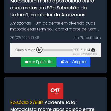
Motociclista m0rre após colisão entre
duas motos em São Sebastião do
Uatumã, no interior do Amazonas
Amazonas – Um acidente envolvendo duas
motocicletas terminou com a morte de Osmar
Figueiredo de Souza, de 38 anos, no município
20/07/2026 10:45
cm7brasil.com
de São Sebastião do Uatumã, no interior do
Amazonas. A colisão ocorreu n...
Ouça o texto
0:00
/
1:14
powered by
VOICEXPRESS
Ver Episódio
Ver Original
Episódio 27838:
Acidente fatal:
Motociclista morre após colisão entre