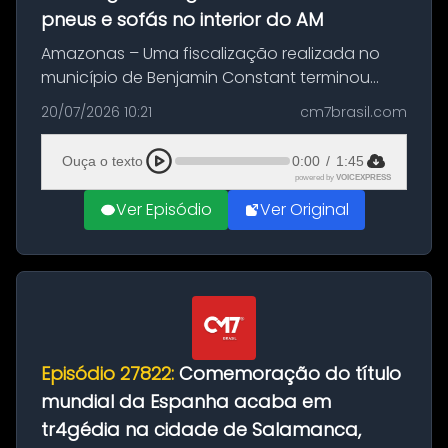
pneus e sofás no interior do AM
Amazonas – Uma fiscalização realizada no
município de Benjamin Constant terminou
com a apreensão de aproximadamente 115
20/07/2026 10:21
cm7brasil.com
quilos de entorpecentes em uma
embarcação atracada no porto da cidade. O
Ouça o texto
0:00
/
1:45
materia...
powered by
VOICEXPRESS
Ver Episódio
Ver Original
Episódio 27822:
Comemoração do título
mundial da Espanha acaba em
tr4gédia na cidade de Salamanca,