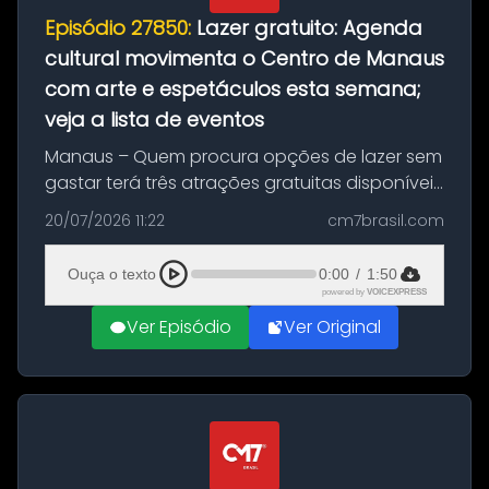
Episódio 27850:
Lazer gratuito: Agenda
cultural movimenta o Centro de Manaus
com arte e espetáculos esta semana;
veja a lista de eventos
Manaus – Quem procura opções de lazer sem
gastar terá três atrações gratuitas disponíveis
entre esta segunda-feira (20) e quinta-feira
20/07/2026 11:22
cm7brasil.com
(23). A programação inclui uma exposição
dedicada à história das ...
Ouça o texto
0:00
/
1:50
powered by
VOICEXPRESS
Ver Episódio
Ver Original