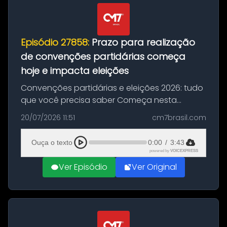
Episódio 27858:
Prazo para realização
de convenções partidárias começa
hoje e impacta eleições
Convenções partidárias e eleições 2026: tudo
que você precisa saber Começa nesta
segunda-feira e vai até 5 de agosto o prazo
20/07/2026 11:51
cm7brasil.com
para que partidos políticos e federações
partidárias realizem suas convençõ...
Ouça o texto
0:00
/
3:43
powered by
VOICEXPRESS
Ver Episódio
Ver Original