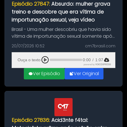
Episódio 27847:
Absurdo: mulher grava
treino e descobre que era vítima de
importunação sexual, veja vídeo
Brasil - Uma mulher descobriu que havia sido
vítima de importunação sexual somente após
assistir a um vídeo que gravou enquanto
20/07/2026 10:52
cm7brasil.com
treinava na academia de um condomínio em
Feira de Santana, na Bahia. O c...
Ouça o texto
0:00
/
1:07
powered by
VOICEXPRESS
Ver Episódio
Ver Original
Episódio 27836:
Acid3nte f4tal: