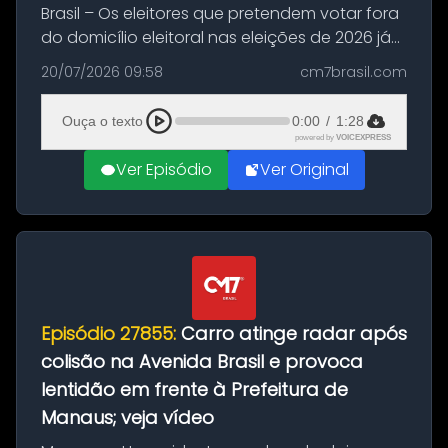
Brasil – Os eleitores que pretendem votar fora
do domicílio eleitoral nas eleições de 2026 já
podem solicitar o voto em trânsito a partir
20/07/2026 09:58
cm7brasil.com
desta segunda-feira (20). O pedido pode ser
feito até 20 de ag...
Ouça o texto
0:00
/
1:28
powered by
VOICEXPRESS
Ver Episódio
Ver Original
Episódio 27855:
Carro atinge radar após
colisão na Avenida Brasil e provoca
lentidão em frente à Prefeitura de
Manaus; veja vídeo