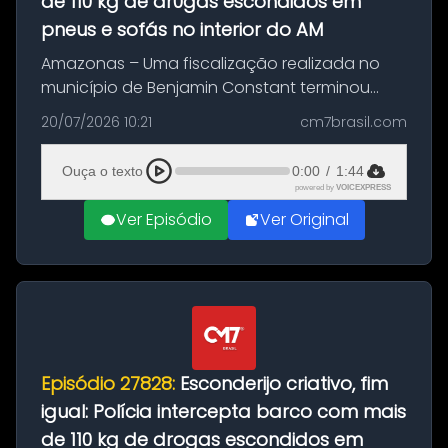
de 110 kg de dr0gas escondidos em
pneus e sofás no interior do AM
Amazonas – Uma fiscalização realizada no
município de Benjamin Constant terminou
com a apreensão de aproximadamente 115
20/07/2026 10:21
cm7brasil.com
quilos de entorpecentes em uma
embarcação atracada no porto da cidade. O
Ouça o texto
0:00
/
1:44
materia...
powered by
VOICEXPRESS
Ver Episódio
Ver Original
Episódio 27828:
Esconderijo criativo, fim
igual: Polícia intercepta barco com mais
de 110 kg de drogas escondidos em