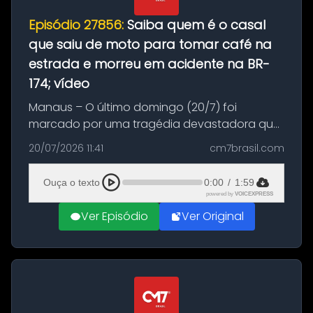
Episódio 27856:
Saiba quem é o casal
que saiu de moto para tomar café na
estrada e morreu em acidente na BR-
174; vídeo
Manaus – O último domingo (20/7) foi
marcado por uma tragédia devastadora que
resultou na morte precoce de dois jovens na
20/07/2026 11:41
cm7brasil.com
BR-174, na zona rural de Manaus. Um passeio
com destino a um típico café regio...
Ouça o texto
0:00
/
1:59
powered by
VOICEXPRESS
Ver Episódio
Ver Original