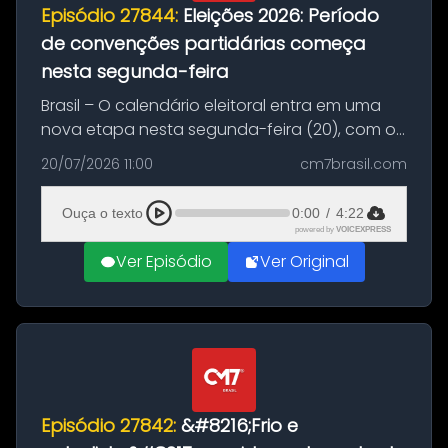
Episódio 27844:
Eleições 2026: Período
de convenções partidárias começa
nesta segunda-feira
Brasil – O calendário eleitoral entra em uma
nova etapa nesta segunda-feira (20), com o
início do período destinado às convenções
20/07/2026 11:00
cm7brasil.com
partidárias. Até 5 de agosto, partidos e
federações poderão oficializa...
Ouça o texto
0:00
/
4:22
powered by
VOICEXPRESS
Ver Episódio
Ver Original
Episódio 27842:
&#8216;Frio e