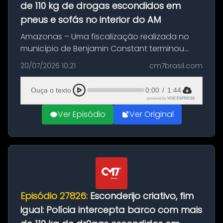
de 110 kg de drogas escondidos em
pneus e sofás no interior do AM
Amazonas – Uma fiscalização realizada no
município de Benjamin Constant terminou
com a apreensão de aproximadamente 115
20/07/2026 10:21
cm7brasil.com
quilos de entorpecentes em uma
embarcação atracada no porto da cidade. O
Ouça o texto
0:00
/
1:44
materia...
powered by
VOICEXPRESS
Ver Episódio
Ver Original
Episódio 27826:
Esconderijo criativo, fim
igual: Polícia intercepta barco com mais