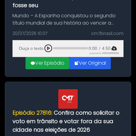
fosse seu
Mundo – A Espanha conquistou o segundo
título mundial de sua história ao vencer a
Argentina por 1 a 0, neste domingo (19), na
20/07/2026 10:07
cm7brasil.com
decisão da Copa do Mundo de 2026. Depois
de um duelo sem gols durante o te...
Ouça o texto
0:00
/
4:50
powered by
VOICEXPRESS
Ver Episódio
Ver Original
Episódio 27816:
Confira como solicitar o
voto em trânsito e votar fora da sua
cidade nas eleições de 2026