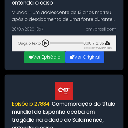
entenda o caso
Mundo – Um adolescente de 13 anos morreu
após o desabamento de uma fonte durante
as comemorações pelo título da Copa do
20/07/2026 10:17
cm7brasil.com
Mundo conquistado pela Espanha, em
Ciudad Rodrigo, na província de Salamanca,
Ouça o texto
0:00
/
1:36
no...
powered by
VOICEXPRESS
Ver Episódio
Ver Original
Episódio 27834:
Comemoração do título
mundial da Espanha acaba em
tragédia na cidade de Salamanca,
entenda o caso