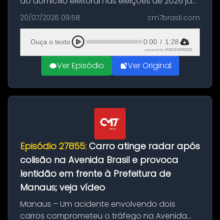
do domicílio eleitoral nas eleições de 2026 já
podem solicitar o voto em trânsito a partir
20/07/2026 09:58
cm7brasil.com
desta segunda-feira (20). O pedido pode ser
feito até 20 de ag...
Ouça o texto
0:00
/
1:28
powered by
VOICEXPRESS
Ver Episódio
Ver Original
Episódio 27855:
Carro atinge radar após
colisão na Avenida Brasil e provoca
lentidão em frente à Prefeitura de
Manaus; veja vídeo
Manaus – Um acidente envolvendo dois
carros comprometeu o tráfego na Avenida