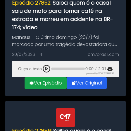
Episódio 27852:
Saiba quem é o casal
saiu de moto para tomar café na
estrada e morreu em acidente na BR-
174; vídeo
Manaus – O último domingo (20/7) foi
marcado por uma tragédia devastadora que
resultou na morte precoce de dois jovens na
20/07/2026 11:41
cm7brasil.com
BR-174, na zona rural de Manaus. Um passeio
com destino a um típico café regio...
Ouça o texto
0:00
/
2:01
powered by
VOICEXPRESS
Ver Episódio
Ver Original
Episódio 27856:
Saiba quem é o casal