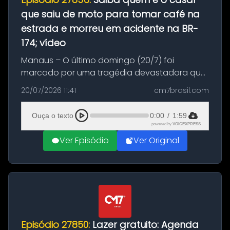
que saiu de moto para tomar café na
estrada e morreu em acidente na BR-
174; vídeo
Manaus – O último domingo (20/7) foi
marcado por uma tragédia devastadora que
resultou na morte precoce de dois jovens na
20/07/2026 11:41
cm7brasil.com
BR-174, na zona rural de Manaus. Um passeio
com destino a um típico café regio...
Ouça o texto
0:00
/
1:59
powered by
VOICEXPRESS
Ver Episódio
Ver Original
Episódio 27850:
Lazer gratuito: Agenda