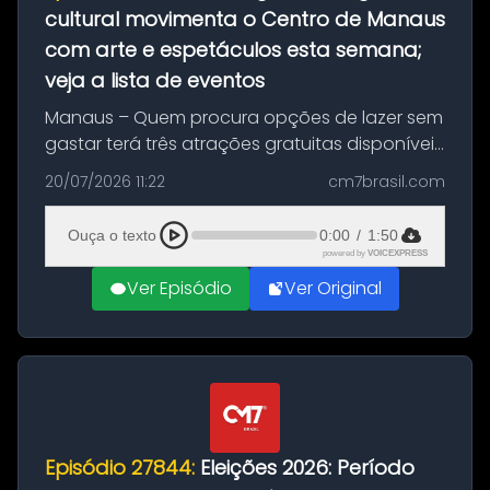
cultural movimenta o Centro de Manaus
com arte e espetáculos esta semana;
veja a lista de eventos
Manaus – Quem procura opções de lazer sem
gastar terá três atrações gratuitas disponíveis
entre esta segunda-feira (20) e quinta-feira
20/07/2026 11:22
cm7brasil.com
(23). A programação inclui uma exposição
dedicada à história das ...
Ouça o texto
0:00
/
1:50
powered by
VOICEXPRESS
Ver Episódio
Ver Original
Episódio 27844:
Eleições 2026: Período