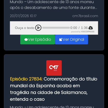
Mundo – Um adolescente de 13 anos morreu
após o desabamento de uma fonte durante
as comemorações pelo título da Copa do
20/07/2026 10:17
cm7brasil.com
Mundo conquistado pela Espanha, em
Ciudad Rodrigo, na província de Salamanca,
Ouça o texto
0:00
/
1:36
no...
powered by
VOICEXPRESS
Ver Episódio
Ver Original
Episódio 27834:
Comemoração do título
mundial da Espanha acaba em
tragédia na cidade de Salamanca,
entenda o caso
Mundo – Um adolescente de 13 anos morreu