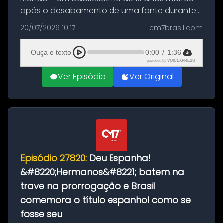
após o desabamento de uma fonte durante
as comemorações pelo título da Copa do
20/07/2026 10:17
cm7brasil.com
Mundo conquistado pela Espanha, em
Ciudad Rodrigo, na província de Salamanca,
Ouça o texto
0:00
/
1:36
no...
powered by
VOICEXPRESS
Ver Episódio
Ver Original
Episódio 27820:
Deu Espanha!
&#8220;Hermanos&#8221; batem na
trave na prorrogação e Brasil
comemora o título espanhol como se
fosse seu