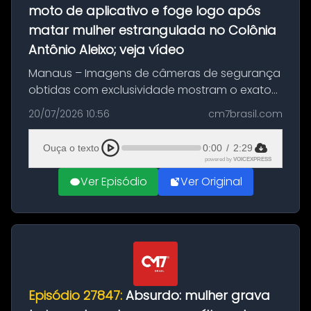
moto de aplicativo e foge logo após
matar mulher estrangulada no Colônia
Antônio Aleixo; veja vídeo
Manaus – Imagens de câmeras de segurança
obtidas com exclusividade mostram o exato
momento da fuga do principal suspeito da
20/07/2026 10:56
cm7brasil.com
morte de Larissa Araújo, de 28 anos. O crime
ocorreu na noite deste último d...
Ouça o texto
0:00
/
2:29
powered by
VOICEXPRESS
Ver Episódio
Ver Original
Episódio 27847:
Absurdo: mulher grava