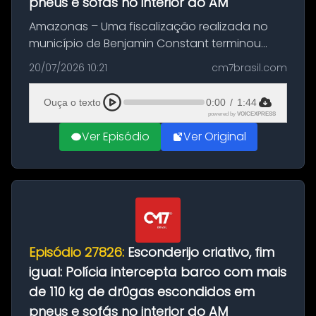
pneus e sofás no interior do AM
Amazonas – Uma fiscalização realizada no
município de Benjamin Constant terminou
com a apreensão de aproximadamente 115
20/07/2026 10:21
cm7brasil.com
quilos de entorpecentes em uma
embarcação atracada no porto da cidade. O
Ouça o texto
0:00
/
1:44
materia...
powered by
VOICEXPRESS
Ver Episódio
Ver Original
Episódio 27826:
Esconderijo criativo, fim
igual: Polícia intercepta barco com mais
de 110 kg de dr0gas escondidos em
pneus e sofás no interior do AM