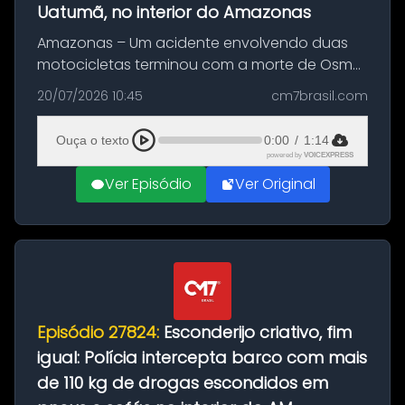
Uatumã, no interior do Amazonas
Amazonas – Um acidente envolvendo duas
motocicletas terminou com a morte de Osmar
Figueiredo de Souza, de 38 anos, no município
20/07/2026 10:45
cm7brasil.com
de São Sebastião do Uatumã, no interior do
Amazonas. A colisão ocorreu n...
Ouça o texto
0:00
/
1:14
powered by
VOICEXPRESS
Ver Episódio
Ver Original
Episódio 27824:
Esconderijo criativo, fim
igual: Polícia intercepta barco com mais
de 110 kg de drogas escondidos em