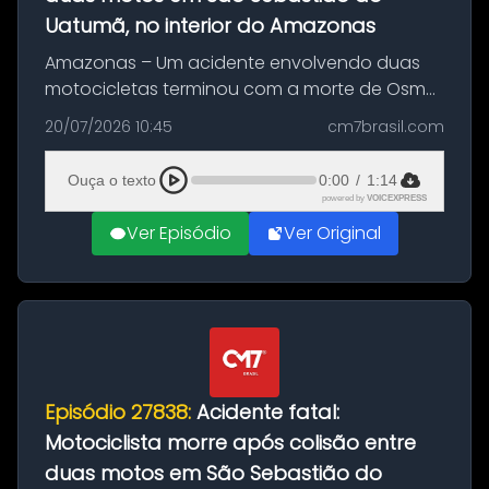
Uatumã, no interior do Amazonas
Amazonas – Um acidente envolvendo duas
motocicletas terminou com a morte de Osmar
Figueiredo de Souza, de 38 anos, no município
20/07/2026 10:45
cm7brasil.com
de São Sebastião do Uatumã, no interior do
Amazonas. A colisão ocorreu n...
Ouça o texto
0:00
/
1:14
powered by
VOICEXPRESS
Ver Episódio
Ver Original
Episódio 27838:
Acidente fatal:
Motociclista morre após colisão entre
duas motos em São Sebastião do