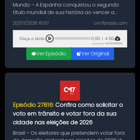
Mundo – A Espanha conquistou o segundo
título mundial de sua história ao vencer a
Argentina por 1 a 0, neste domingo (19), na
20/07/2026 10:07
cm7brasil.com
decisão da Copa do Mundo de 2026. Depois
de um duelo sem gols durante o te...
Ouça o texto
0:00
/
4:50
powered by
VOICEXPRESS
Ver Episódio
Ver Original
Episódio 27816:
Confira como solicitar o
voto em trânsito e votar fora da sua
cidade nas eleições de 2026
Brasil – Os eleitores que pretendem votar fora