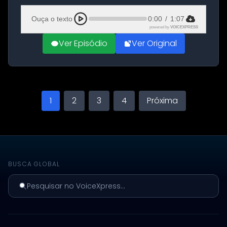
Aeroporto de Aqaba, na Jordânia, durante a
21ª fase da Operação Nasr 2. A...
Ouça o texto
0:00
/
1:07
powered by
VOICEXPRESS
Ver Episódio
Ver Original
1
2
3
4
Próxima
BUSCA GLOBAL
Pesquisar no VoiceXpress...