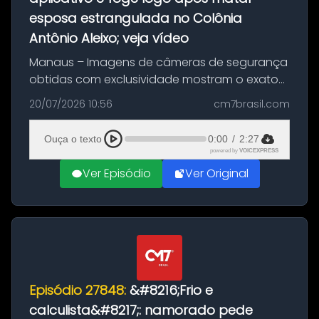
esposa estrangulada no Colônia
Antônio Aleixo; veja vídeo
Manaus – Imagens de câmeras de segurança
obtidas com exclusividade mostram o exato
momento da fuga do principal suspeito da
20/07/2026 10:56
cm7brasil.com
morte de Larissa Araújo, de 28 anos. O crime
ocorreu na noite deste último d...
Ouça o texto
0:00
/
2:27
powered by
VOICEXPRESS
Ver Episódio
Ver Original
Episódio 27848:
&#8216;Frio e
calculista&#8217;: namorado pede