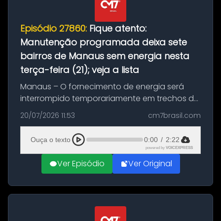
Episódio 27860:
Fique atento:
Manutenção programada deixa sete
bairros de Manaus sem energia nesta
terça-feira (21); veja a lista
Manaus – O fornecimento de energia será
interrompido temporariamente em trechos de
sete bairros de Manaus nesta terça-feira (21).
20/07/2026 11:53
cm7brasil.com
A suspensão programada ocorrerá para a
execução de serviços de manuten...
Ouça o texto
0:00
/
2:22
powered by
VOICEXPRESS
Ver Episódio
Ver Original