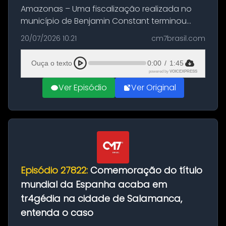
Amazonas – Uma fiscalização realizada no
município de Benjamin Constant terminou
com a apreensão de aproximadamente 115
20/07/2026 10:21
cm7brasil.com
quilos de entorpecentes em uma
embarcação atracada no porto da cidade. O
Ouça o texto
0:00
/
1:45
materia...
powered by
VOICEXPRESS
Ver Episódio
Ver Original
Episódio 27822:
Comemoração do título
mundial da Espanha acaba em
tr4gédia na cidade de Salamanca,
entenda o caso