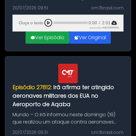
Brasil durante a manhã desta segunda-feira
20/07/2026 09:51
cm7brasil.com
(20), em frente ao complexo da Prefeitura de
Manaus, na Zona Oeste. A batida ter...
Ouça o texto
0:00
/
2:01
powered by
VOICEXPRESS
Ver Episódio
Ver Original
Episódio 27812:
Irã afirma ter atingido
aeronaves militares dos EUA no
Aeroporto de Aqaba
Mundo – O Irã informou neste domingo (19)
que realizou um ataque contra aeronaves
militares dos Estados Unidos estacionadas no
20/07/2026 09:31
cm7brasil.com