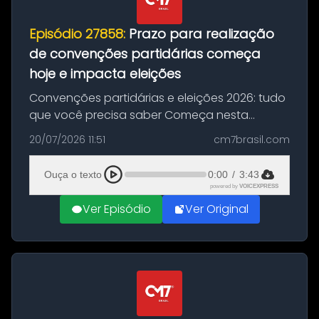
Episódio 27858:
Prazo para realização
de convenções partidárias começa
hoje e impacta eleições
Convenções partidárias e eleições 2026: tudo
que você precisa saber Começa nesta
segunda-feira e vai até 5 de agosto o prazo
20/07/2026 11:51
cm7brasil.com
para que partidos políticos e federações
partidárias realizem suas convençõ...
Ouça o texto
0:00
/
3:43
powered by
VOICEXPRESS
Ver Episódio
Ver Original