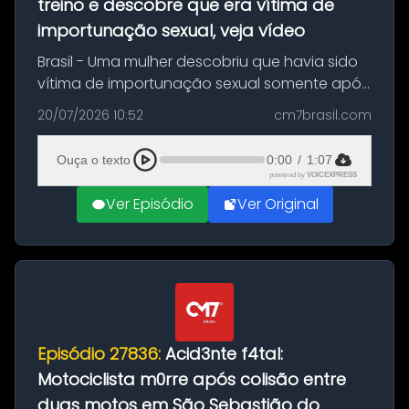
treino e descobre que era vítima de
importunação sexual, veja vídeo
Brasil - Uma mulher descobriu que havia sido
vítima de importunação sexual somente após
assistir a um vídeo que gravou enquanto
20/07/2026 10:52
cm7brasil.com
treinava na academia de um condomínio em
Feira de Santana, na Bahia. O c...
Ouça o texto
0:00
/
1:07
powered by
VOICEXPRESS
Ver Episódio
Ver Original
Episódio 27836:
Acid3nte f4tal:
Motociclista m0rre após colisão entre
duas motos em São Sebastião do