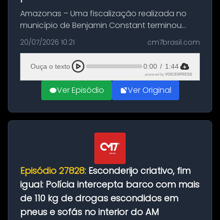
Amazonas – Uma fiscalização realizada no
município de Benjamin Constant terminou
com a apreensão de aproximadamente 115
20/07/2026 10:21
cm7brasil.com
quilos de entorpecentes em uma
embarcação atracada no porto da cidade. O
Ouça o texto
0:00
/
1:44
materia...
powered by
VOICEXPRESS
Ver Episódio
Ver Original
Episódio 27828:
Esconderijo criativo, fim
igual: Polícia intercepta barco com mais
de 110 kg de drogas escondidos em
pneus e sofás no interior do AM