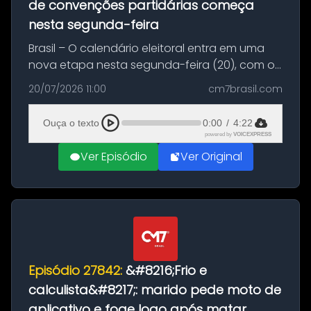
de convenções partidárias começa
nesta segunda-feira
Brasil – O calendário eleitoral entra em uma
nova etapa nesta segunda-feira (20), com o
início do período destinado às convenções
20/07/2026 11:00
cm7brasil.com
partidárias. Até 5 de agosto, partidos e
federações poderão oficializa...
Ouça o texto
0:00
/
4:22
powered by
VOICEXPRESS
Ver Episódio
Ver Original
Episódio 27842:
&#8216;Frio e
calculista&#8217;: marido pede moto de
aplicativo e foge logo após matar