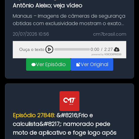
Antônio Aleixo; veja vídeo
Manaus – Imagens de câmeras de segurança
obtidas com exclusividade mostram o exato
momento da fuga do principal suspeito da
20/07/2026 10:56
cm7brasil.com
morte de Larissa Araújo, de 28 anos. O crime
ocorreu na noite deste último d...
Ouça o texto
0:00
/
2:27
powered by
VOICEXPRESS
Ver Episódio
Ver Original
Episódio 27848:
&#8216;Frio e
calculista&#8217;: namorado pede
moto de aplicativo e foge logo após