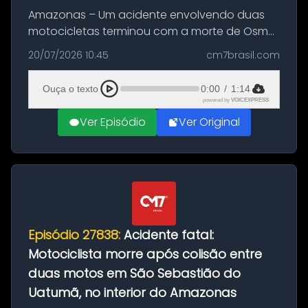
Amazonas – Um acidente envolvendo duas
motocicletas terminou com a morte de Osmar
Figueiredo de Souza, de 38 anos, no município
20/07/2026 10:45
cm7brasil.com
de São Sebastião do Uatumã, no interior do
Amazonas. A colisão ocorreu n...
Ouça o texto
0:00
/
1:14
powered by
VOICEXPRESS
Ver Episódio
Ver Original
Episódio 27838:
Acidente fatal:
Motociclista morre após colisão entre
duas motos em São Sebastião do
Uatumã, no interior do Amazonas