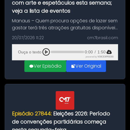
com arte e espetáculos esta semana;
veja a lista de eventos
Manaus – Quem procura opções de lazer sem
gastar terá três atrações gratuitas disponíveis
entre esta segunda-feira (20) e quinta-feira
20/07/2026 11:22
cm7brasil.com
(23). A programação inclui uma exposição
dedicada à história das ...
Ouça o texto
0:00
/
1:50
powered by
VOICEXPRESS
Ver Episódio
Ver Original
Episódio 27844:
Eleições 2026: Período
de convenções partidárias começa
nesta segunda-feira