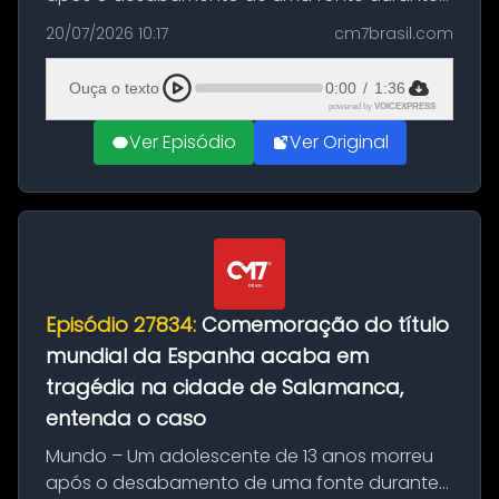
as comemorações pelo título da Copa do
20/07/2026 10:17
cm7brasil.com
Mundo conquistado pela Espanha, em
Ciudad Rodrigo, na província de Salamanca,
Ouça o texto
0:00
/
1:36
no...
powered by
VOICEXPRESS
Ver Episódio
Ver Original
Episódio 27834:
Comemoração do título
mundial da Espanha acaba em
tragédia na cidade de Salamanca,
entenda o caso
Mundo – Um adolescente de 13 anos morreu
após o desabamento de uma fonte durante