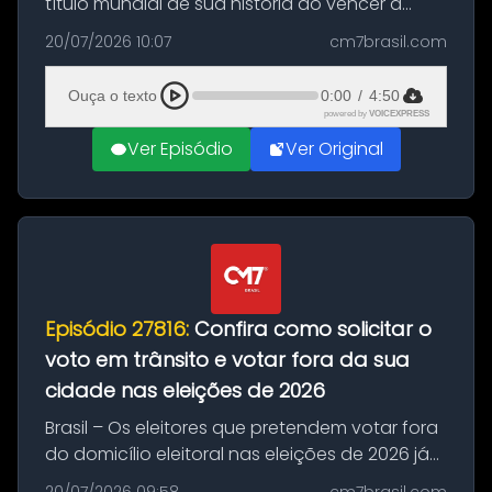
título mundial de sua história ao vencer a
Argentina por 1 a 0, neste domingo (19), na
20/07/2026 10:07
cm7brasil.com
decisão da Copa do Mundo de 2026. Depois
de um duelo sem gols durante o te...
Ouça o texto
0:00
/
4:50
powered by
VOICEXPRESS
Ver Episódio
Ver Original
Episódio 27816:
Confira como solicitar o
voto em trânsito e votar fora da sua
cidade nas eleições de 2026
Brasil – Os eleitores que pretendem votar fora
do domicílio eleitoral nas eleições de 2026 já
podem solicitar o voto em trânsito a partir