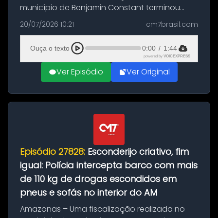
município de Benjamin Constant terminou
com a apreensão de aproximadamente 115
20/07/2026 10:21
cm7brasil.com
quilos de entorpecentes em uma
embarcação atracada no porto da cidade. O
Ouça o texto
0:00
/
1:44
materia...
powered by
VOICEXPRESS
Ver Episódio
Ver Original
Episódio 27828:
Esconderijo criativo, fim
igual: Polícia intercepta barco com mais
de 110 kg de drogas escondidos em
pneus e sofás no interior do AM
Amazonas – Uma fiscalização realizada no