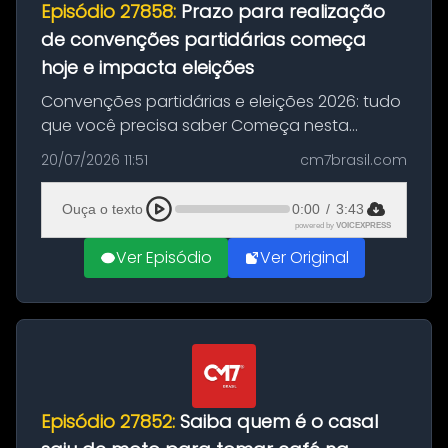
Episódio 27858:
Prazo para realização
de convenções partidárias começa
hoje e impacta eleições
Convenções partidárias e eleições 2026: tudo
que você precisa saber Começa nesta
segunda-feira e vai até 5 de agosto o prazo
20/07/2026 11:51
cm7brasil.com
para que partidos políticos e federações
partidárias realizem suas convençõ...
Ouça o texto
0:00
/
3:43
powered by
VOICEXPRESS
Ver Episódio
Ver Original
Episódio 27852:
Saiba quem é o casal