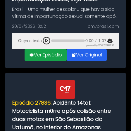
Brasil - Uma mulher descobriu que havia sido
vítima de importunação sexual somente após
assistir a um vídeo que gravou enquanto
20/07/2026 10:52
cm7brasil.com
treinava na academia de um condomínio em
Feira de Santana, na Bahia. O c...
Ouça o texto
0:00
/
1:07
powered by
VOICEXPRESS
Ver Episódio
Ver Original
Episódio 27836:
Acid3nte f4tal:
Motociclista m0rre após colisão entre
duas motos em São Sebastião do
Uatumã, no interior do Amazonas