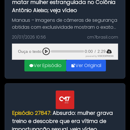
matar mulher estrangulada no Colônia
Antônio Aleixo; veja vídeo
Manaus – Imagens de câmeras de segurança
obtidas com exclusividade mostram o exato
momento da fuga do principal suspeito da
20/07/2026 10:56
cm7brasil.com
morte de Larissa Araújo, de 28 anos. O crime
ocorreu na noite deste último d...
Ouça o texto
0:00
/
2:29
powered by
VOICEXPRESS
Ver Episódio
Ver Original
Episódio 27847:
Absurdo: mulher grava
treino e descobre que era vítima de
importunação sexual, veja vídeo