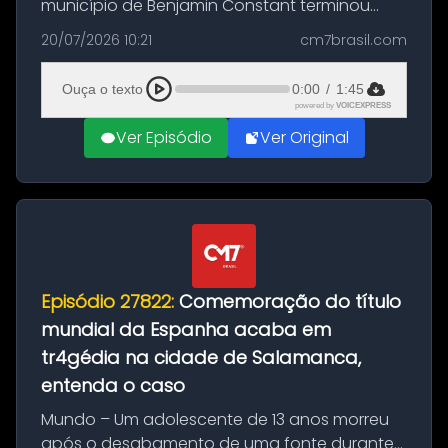
município de Benjamin Constant terminou
com a apreensão de aproximadamente 115
20/07/2026 10:21
cm7brasil.com
quilos de entorpecentes em uma
embarcação atracada no porto da cidade. O
Ouça o texto
0:00
/
1:45
materia...
powered by
VOICEXPRESS
Ver Episódio
Ver Original
Episódio 27822:
Comemoração do título
mundial da Espanha acaba em
tr4gédia na cidade de Salamanca,
entenda o caso
Mundo – Um adolescente de 13 anos morreu
após o desabamento de uma fonte durante