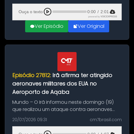
(20), em frente ao complexo da Prefeitura de
Manaus, na Zona Oeste. A batida ter...
Ouça o texto
0:00
/
2:01
powered by
VOICEXPRESS
Ver Episódio
Ver Original
Episódio 27812:
Irã afirma ter atingido
aeronaves militares dos EUA no
Aeroporto de Aqaba
Mundo – O Irã informou neste domingo (19)
que realizou um ataque contra aeronaves
militares dos Estados Unidos estacionadas no
20/07/2026 09:31
cm7brasil.com
Aeroporto de Aqaba, na Jordânia, durante a
21ª fase da Operação Nasr 2. A...