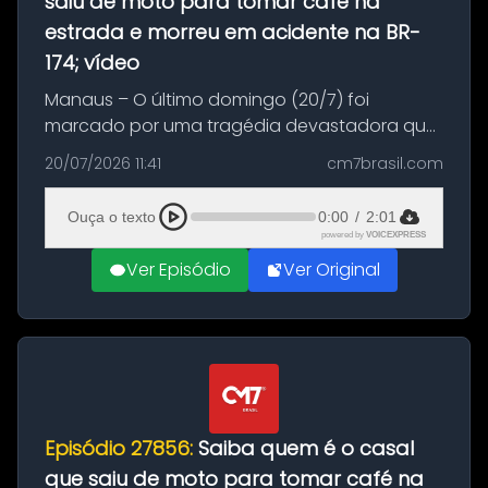
saiu de moto para tomar café na
estrada e morreu em acidente na BR-
174; vídeo
Manaus – O último domingo (20/7) foi
marcado por uma tragédia devastadora que
resultou na morte precoce de dois jovens na
20/07/2026 11:41
cm7brasil.com
BR-174, na zona rural de Manaus. Um passeio
com destino a um típico café regio...
Ouça o texto
0:00
/
2:01
powered by
VOICEXPRESS
Ver Episódio
Ver Original
Episódio 27856:
Saiba quem é o casal
que saiu de moto para tomar café na