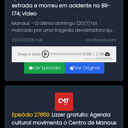
estrada e morreu em acidente na BR-
174; vídeo
Manaus – O último domingo (20/7) foi
marcado por uma tragédia devastadora que
resultou na morte precoce de dois jovens na
20/07/2026 11:41
cm7brasil.com
BR-174, na zona rural de Manaus. Um passeio
com destino a um típico café regio...
Ouça o texto
0:00
/
1:59
powered by
VOICEXPRESS
Ver Episódio
Ver Original
Episódio 27850:
Lazer gratuito: Agenda
cultural movimenta o Centro de Manaus