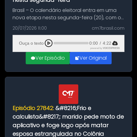
Brasil – O calendário eleitoral entra em uma
nova etapa nesta segunda-feira (20), com o
início do período destinado às convenções
20/07/2026 11:00
cm7brasil.com
partidárias. Até 5 de agosto, partidos e
federações poderão oficializa...
Ouça o texto
0:00
/
4:22
powered by
VOICEXPRESS
Ver Episódio
Ver Original
Episódio 27842:
&#8216;Frio e
calculista&#8217;: marido pede moto de
aplicativo e foge logo após matar
esposa estrangulada no Colônia