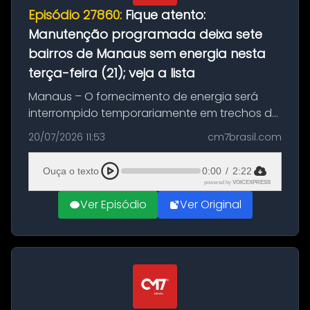
Episódio 27860:
Fique atento:
Manutenção programada deixa sete
bairros de Manaus sem energia nesta
terça-feira (21); veja a lista
Manaus – O fornecimento de energia será
interrompido temporariamente em trechos de
sete bairros de Manaus nesta terça-feira (21).
20/07/2026 11:53
cm7brasil.com
A suspensão programada ocorrerá para a
execução de serviços de manuten...
Ouça o texto
0:00
/
2:22
powered by
VOICEXPRESS
Ver Episódio
Ver Original