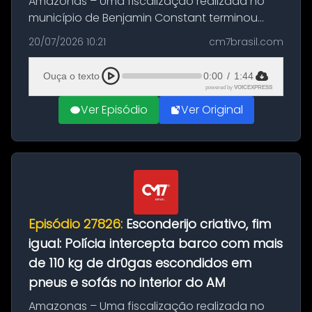
Amazonas – Uma fiscalização realizada no
município de Benjamin Constant terminou
com a apreensão de aproximadamente 115
20/07/2026 10:21
cm7brasil.com
quilos de entorpecentes em uma
embarcação atracada no porto da cidade. O
Ouça o texto
0:00
/
1:44
materia...
powered by
VOICEXPRESS
Ver Episódio
Ver Original
Episódio 27826:
Esconderijo criativo, fim
igual: Polícia intercepta barco com mais
de 110 kg de dr0gas escondidos em
pneus e sofás no interior do AM
Amazonas – Uma fiscalização realizada no