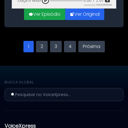
Ouça o texto
0:00
/
1:07
powered by
VOICEXPRESS
Ver Episódio
Ver Original
1
2
3
4
Próxima
BUSCA GLOBAL
Pesquisar no VoiceXpress...
VoiceXpress