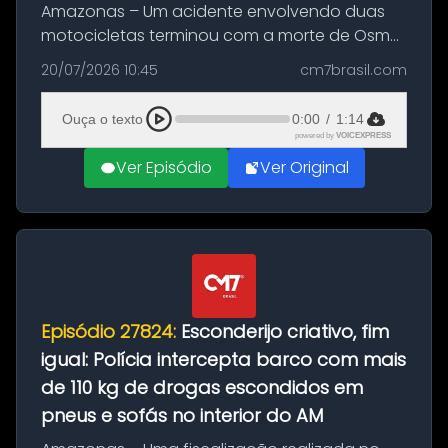
Amazonas – Um acidente envolvendo duas
motocicletas terminou com a morte de Osmar
Figueiredo de Souza, de 38 anos, no município
20/07/2026 10:45
cm7brasil.com
de São Sebastião do Uatumã, no interior do
Amazonas. A colisão ocorreu n...
Ouça o texto
0:00
/
1:14
powered by
VOICEXPRESS
Ver Episódio
Ver Original
Episódio 27824:
Esconderijo criativo, fim
igual: Polícia intercepta barco com mais
de 110 kg de drogas escondidos em
pneus e sofás no interior do AM