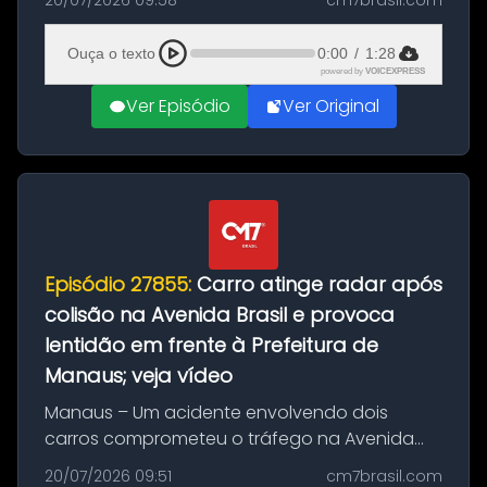
20/07/2026 09:58
cm7brasil.com
desta segunda-feira (20). O pedido pode ser
feito até 20 de ag...
Ouça o texto
0:00
/
1:28
powered by
VOICEXPRESS
Ver Episódio
Ver Original
Episódio 27855:
Carro atinge radar após
colisão na Avenida Brasil e provoca
lentidão em frente à Prefeitura de
Manaus; veja vídeo
Manaus – Um acidente envolvendo dois
carros comprometeu o tráfego na Avenida
Brasil durante a manhã desta segunda-feira
20/07/2026 09:51
cm7brasil.com