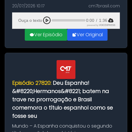
as comemorações pelo título da Copa do
20/07/2026 10:17
cm7brasil.com
Mundo conquistado pela Espanha, em
Ciudad Rodrigo, na província de Salamanca,
Ouça o texto
0:00
/
1:36
no...
powered by
VOICEXPRESS
Ver Episódio
Ver Original
Episódio 27820:
Deu Espanha!
&#8220;Hermanos&#8221; batem na
trave na prorrogação e Brasil
comemora o título espanhol como se
fosse seu
Mundo – A Espanha conquistou o segundo