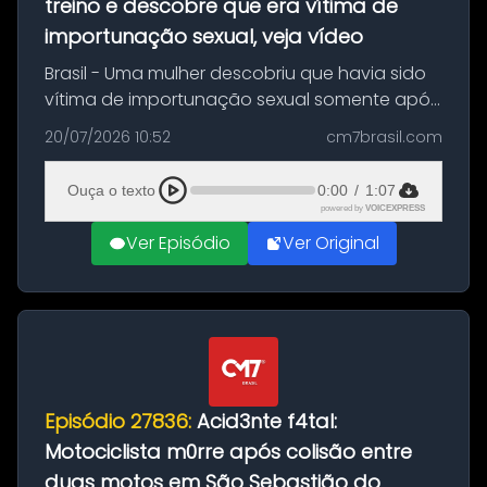
treino e descobre que era vítima de
importunação sexual, veja vídeo
Brasil - Uma mulher descobriu que havia sido
vítima de importunação sexual somente após
assistir a um vídeo que gravou enquanto
20/07/2026 10:52
cm7brasil.com
treinava na academia de um condomínio em
Feira de Santana, na Bahia. O c...
Ouça o texto
0:00
/
1:07
powered by
VOICEXPRESS
Ver Episódio
Ver Original
Episódio 27836:
Acid3nte f4tal:
Motociclista m0rre após colisão entre
duas motos em São Sebastião do