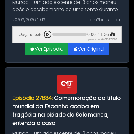
Mundo – Um adolescente de 13 anos morreu
após o desabamento de uma fonte durante
as comemorações pelo título da Copa do
20/07/2026 10:17
cm7brasil.com
Mundo conquistado pela Espanha, em
Ciudad Rodrigo, na província de Salamanca,
Ouça o texto
0:00
/
1:36
no...
powered by
VOICEXPRESS
Ver Episódio
Ver Original
Episódio 27834:
Comemoração do título
mundial da Espanha acaba em
tragédia na cidade de Salamanca,
entenda o caso
Mundo – Um adolescente de 13 anos morreu