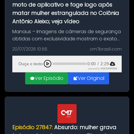
moto de aplicativo e foge logo após
matar mulher estrangulada no Colônia
Antônio Aleixo; veja vídeo
Manaus – Imagens de câmeras de segurança
obtidas com exclusividade mostram o exato
momento da fuga do principal suspeito da
20/07/2026 10:56
cm7brasil.com
morte de Larissa Araújo, de 28 anos. O crime
ocorreu na noite deste último d...
Ouça o texto
0:00
/
2:29
powered by
VOICEXPRESS
Ver Episódio
Ver Original
Episódio 27847:
Absurdo: mulher grava