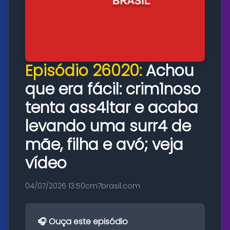
Episódio 26020:
Achou
que era fácil: crim1noso
tenta ass4ltar e acaba
levando uma surr4 de
mãe, filha e avó; veja
vídeo
04/07/2026 13:50
cm7brasil.com
🎧 Ouça este episódio