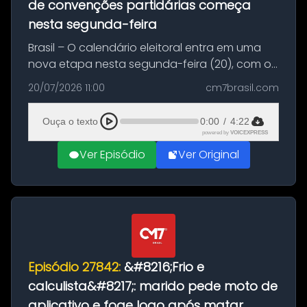
de convenções partidárias começa
nesta segunda-feira
Brasil – O calendário eleitoral entra em uma
nova etapa nesta segunda-feira (20), com o
início do período destinado às convenções
20/07/2026 11:00
cm7brasil.com
partidárias. Até 5 de agosto, partidos e
federações poderão oficializa...
Ouça o texto
0:00
/
4:22
powered by
VOICEXPRESS
Ver Episódio
Ver Original
Episódio 27842:
&#8216;Frio e
calculista&#8217;: marido pede moto de
aplicativo e foge logo após matar