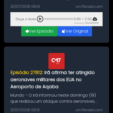
Brasil durante a manhã desta segunda-feira
20/07/2026 09:51
cm7brasil.com
(20), em frente ao complexo da Prefeitura de
Manaus, na Zona Oeste. A batida ter...
Ouça o texto
0:00
/
2:01
powered by
VOICEXPRESS
Ver Episódio
Ver Original
Episódio 27812:
Irã afirma ter atingido
aeronaves militares dos EUA no
Aeroporto de Aqaba
Mundo – O Irã informou neste domingo (19)
que realizou um ataque contra aeronaves
militares dos Estados Unidos estacionadas no
20/07/2026 09:31
cm7brasil.com