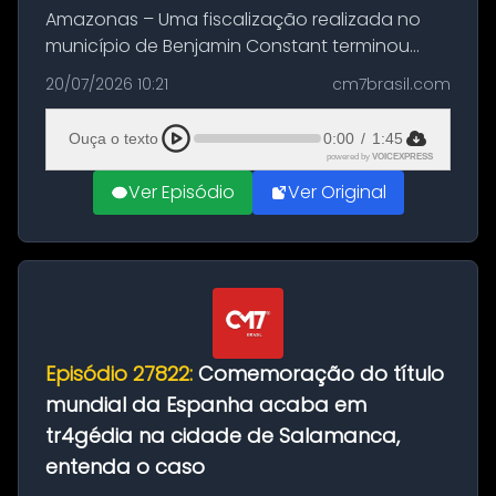
Amazonas – Uma fiscalização realizada no
município de Benjamin Constant terminou
com a apreensão de aproximadamente 115
20/07/2026 10:21
cm7brasil.com
quilos de entorpecentes em uma
embarcação atracada no porto da cidade. O
Ouça o texto
0:00
/
1:45
materia...
powered by
VOICEXPRESS
Ver Episódio
Ver Original
Episódio 27822:
Comemoração do título
mundial da Espanha acaba em
tr4gédia na cidade de Salamanca,
entenda o caso