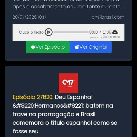
após o desabamento de uma fonte durante
as comemorações pelo título da Copa do
20/07/2026 10:17
cm7brasil.com
Mundo conquistado pela Espanha, em
Ciudad Rodrigo, na província de Salamanca,
Ouça o texto
0:00
/
1:36
no...
powered by
VOICEXPRESS
Ver Episódio
Ver Original
Episódio 27820:
Deu Espanha!
&#8220;Hermanos&#8221; batem na
trave na prorrogação e Brasil
comemora o título espanhol como se
fosse seu