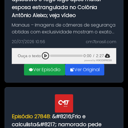
esposa estrangulada no Colônia
Antônio Aleixo; veja vídeo
Manaus – Imagens de câmeras de segurança
obtidas com exclusividade mostram o exato
momento da fuga do principal suspeito da
20/07/2026 10:56
cm7brasil.com
morte de Larissa Araújo, de 28 anos. O crime
ocorreu na noite deste último d...
Ouça o texto
0:00
/
2:27
powered by
VOICEXPRESS
Ver Episódio
Ver Original
Episódio 27848:
&#8216;Frio e
calculista&#8217;: namorado pede