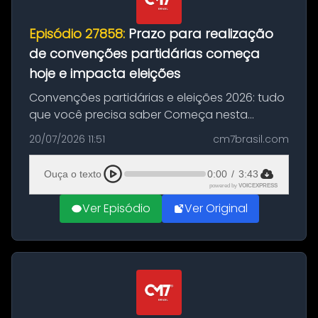
Episódio 27858:
Prazo para realização
de convenções partidárias começa
hoje e impacta eleições
Convenções partidárias e eleições 2026: tudo
que você precisa saber Começa nesta
segunda-feira e vai até 5 de agosto o prazo
20/07/2026 11:51
cm7brasil.com
para que partidos políticos e federações
partidárias realizem suas convençõ...
Ouça o texto
0:00
/
3:43
powered by
VOICEXPRESS
Ver Episódio
Ver Original