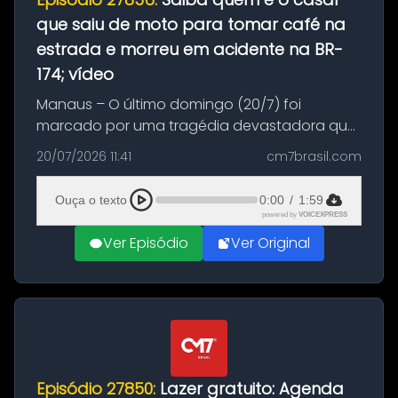
que saiu de moto para tomar café na
estrada e morreu em acidente na BR-
174; vídeo
Manaus – O último domingo (20/7) foi
marcado por uma tragédia devastadora que
resultou na morte precoce de dois jovens na
20/07/2026 11:41
cm7brasil.com
BR-174, na zona rural de Manaus. Um passeio
com destino a um típico café regio...
Ouça o texto
0:00
/
1:59
powered by
VOICEXPRESS
Ver Episódio
Ver Original
Episódio 27850:
Lazer gratuito: Agenda