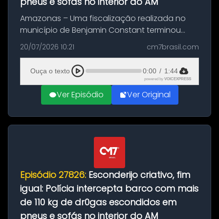
pneus e sofás no interior do AM
Amazonas – Uma fiscalização realizada no
município de Benjamin Constant terminou
com a apreensão de aproximadamente 115
20/07/2026 10:21
cm7brasil.com
quilos de entorpecentes em uma
embarcação atracada no porto da cidade. O
Ouça o texto
0:00
/
1:44
materia...
powered by
VOICEXPRESS
Ver Episódio
Ver Original
Episódio 27826:
Esconderijo criativo, fim
igual: Polícia intercepta barco com mais
de 110 kg de dr0gas escondidos em
pneus e sofás no interior do AM