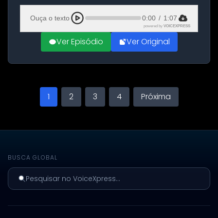
Aeroporto de Aqaba, na Jordânia, durante a
21ª fase da Operação Nasr 2. A...
Ouça o texto
0:00
/
1:07
powered by
VOICEXPRESS
Ver Episódio
Ver Original
1
2
3
4
Próxima
BUSCA GLOBAL
Pesquisar no VoiceXpress...