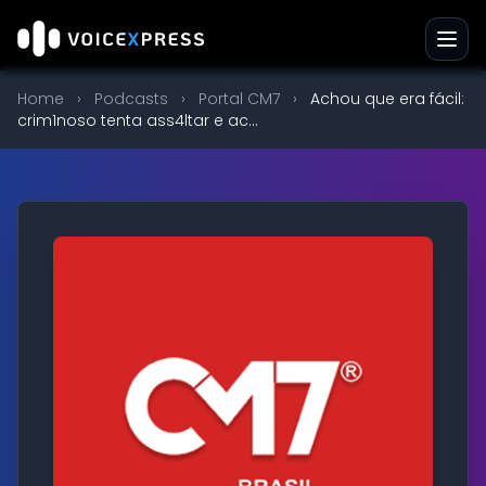
Home
›
Podcasts
›
Portal CM7
›
Achou que era fácil:
crim1noso tenta ass4ltar e ac...