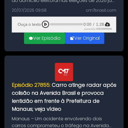
do domicílio eleitoral nas eleições de 2026 já
podem solicitar o voto em trânsito a partir
20/07/2026 09:58
cm7brasil.com
desta segunda-feira (20). O pedido pode ser
feito até 20 de ag...
Ouça o texto
0:00
/
1:28
powered by
VOICEXPRESS
Ver Episódio
Ver Original
Episódio 27855:
Carro atinge radar após
colisão na Avenida Brasil e provoca
lentidão em frente à Prefeitura de
Manaus; veja vídeo
Manaus – Um acidente envolvendo dois
carros comprometeu o tráfego na Avenida