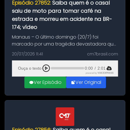
Episódio 27852:
Saiba quem é o casal
saiu de moto para tomar café na
estrada e morreu em acidente na BR-
174; vídeo
Manaus – O último domingo (20/7) foi
marcado por uma tragédia devastadora que
resultou na morte precoce de dois jovens na
20/07/2026 11:41
cm7brasil.com
BR-174, na zona rural de Manaus. Um passeio
com destino a um típico café regio...
Ouça o texto
0:00
/
2:01
powered by
VOICEXPRESS
Ver Episódio
Ver Original
Episódio 27856:
Saiba quem é o casal