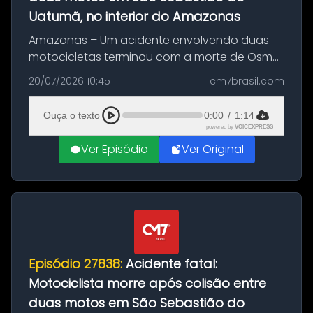
Uatumã, no interior do Amazonas
Amazonas – Um acidente envolvendo duas
motocicletas terminou com a morte de Osmar
Figueiredo de Souza, de 38 anos, no município
20/07/2026 10:45
cm7brasil.com
de São Sebastião do Uatumã, no interior do
Amazonas. A colisão ocorreu n...
Ouça o texto
0:00
/
1:14
powered by
VOICEXPRESS
Ver Episódio
Ver Original
Episódio 27838:
Acidente fatal:
Motociclista morre após colisão entre
duas motos em São Sebastião do