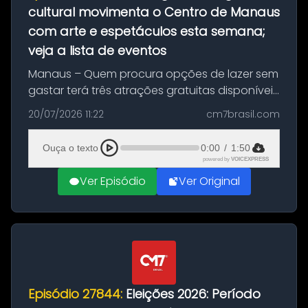
cultural movimenta o Centro de Manaus
com arte e espetáculos esta semana;
veja a lista de eventos
Manaus – Quem procura opções de lazer sem
gastar terá três atrações gratuitas disponíveis
entre esta segunda-feira (20) e quinta-feira
20/07/2026 11:22
cm7brasil.com
(23). A programação inclui uma exposição
dedicada à história das ...
Ouça o texto
0:00
/
1:50
powered by
VOICEXPRESS
Ver Episódio
Ver Original
Episódio 27844:
Eleições 2026: Período