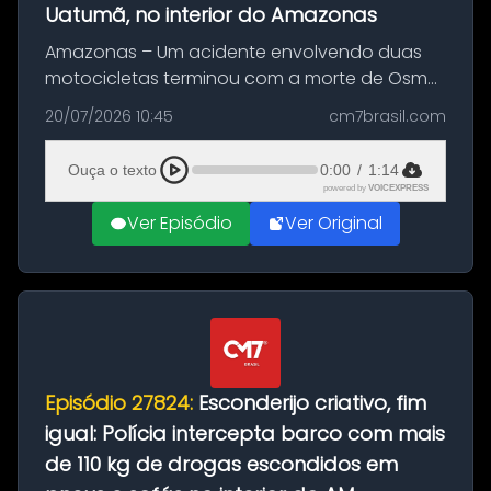
Uatumã, no interior do Amazonas
Amazonas – Um acidente envolvendo duas
motocicletas terminou com a morte de Osmar
Figueiredo de Souza, de 38 anos, no município
20/07/2026 10:45
cm7brasil.com
de São Sebastião do Uatumã, no interior do
Amazonas. A colisão ocorreu n...
Ouça o texto
0:00
/
1:14
powered by
VOICEXPRESS
Ver Episódio
Ver Original
Episódio 27824:
Esconderijo criativo, fim
igual: Polícia intercepta barco com mais
de 110 kg de drogas escondidos em