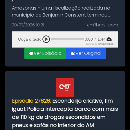
Amazonas – Uma fiscalização realizada no
município de Benjamin Constant terminou
com a apreensão de aproximadamente 115
20/07/2026 10:21
cm7brasil.com
quilos de entorpecentes em uma
embarcação atracada no porto da cidade. O
Ouça o texto
0:00
/
1:44
materia...
powered by
VOICEXPRESS
Ver Episódio
Ver Original
Episódio 27828:
Esconderijo criativo, fim
igual: Polícia intercepta barco com mais
de 110 kg de drogas escondidos em
pneus e sofás no interior do AM