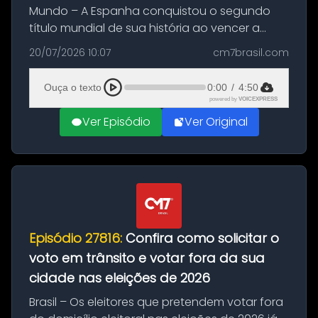
Mundo – A Espanha conquistou o segundo
título mundial de sua história ao vencer a
Argentina por 1 a 0, neste domingo (19), na
20/07/2026 10:07
cm7brasil.com
decisão da Copa do Mundo de 2026. Depois
de um duelo sem gols durante o te...
Ouça o texto
0:00
/
4:50
powered by
VOICEXPRESS
Ver Episódio
Ver Original
Episódio 27816:
Confira como solicitar o
voto em trânsito e votar fora da sua
cidade nas eleições de 2026
Brasil – Os eleitores que pretendem votar fora