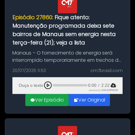
Episódio 27860:
Fique atento:
Manutenção programada deixa sete
bairros de Manaus sem energia nesta
terça-feira (21); veja a lista
Manaus – O fornecimento de energia será
interrompido temporariamente em trechos de
sete bairros de Manaus nesta terça-feira (21).
20/07/2026 11:53
cm7brasil.com
A suspensão programada ocorrerá para a
execução de serviços de manuten...
Ouça o texto
0:00
/
2:22
powered by
VOICEXPRESS
Ver Episódio
Ver Original