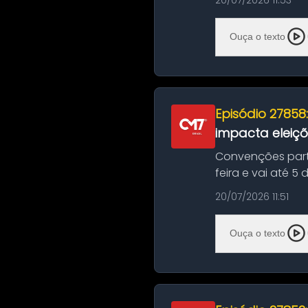
20/07/2026 11:53
Ouça o texto
Episódio 27858
impacta eleiç
Convenções part
feira e vai até 5
suas convençõ...
20/07/2026 11:51
Ouça o texto