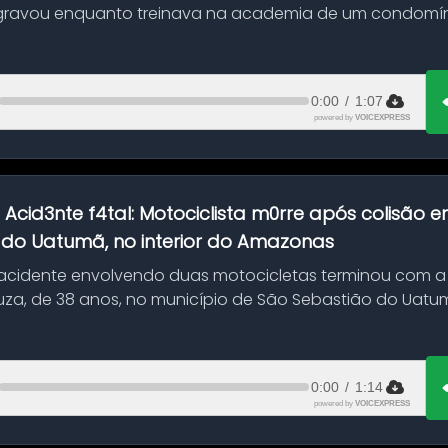
gravou enquanto treinava na academia de um condomíni
0:00
/
1:07
powered by
VOICEXPRESS
:
Acid3nte f4tal: Motociclista m0rre após colisão
 do Uatumã, no interior do Amazonas
cidente envolvendo duas motocicletas terminou com a
uza, de 38 anos, no município de São Sebastião do Uatumã
ão ocorreu n...
0:00
/
1:14
powered by
VOICEXPRESS