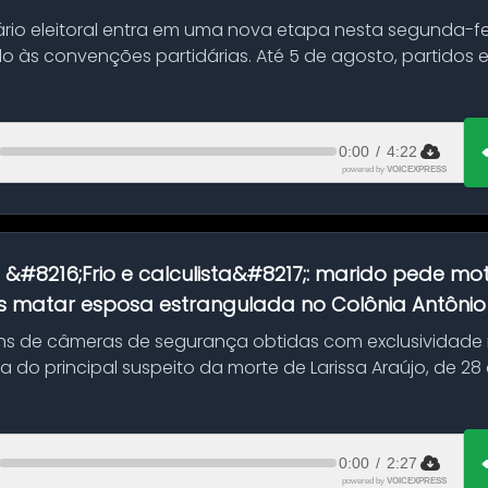
ário eleitoral entra em uma nova etapa nesta segunda-fei
o às convenções partidárias. Até 5 de agosto, partidos
0:00
/
4:22
powered by
VOICEXPRESS
:
&#8216;Frio e calculista&#8217;: marido pede mot
 matar esposa estrangulada no Colônia Antônio A
s de câmeras de segurança obtidas com exclusividade
do principal suspeito da morte de Larissa Araújo, de 28
 d...
0:00
/
2:27
powered by
VOICEXPRESS