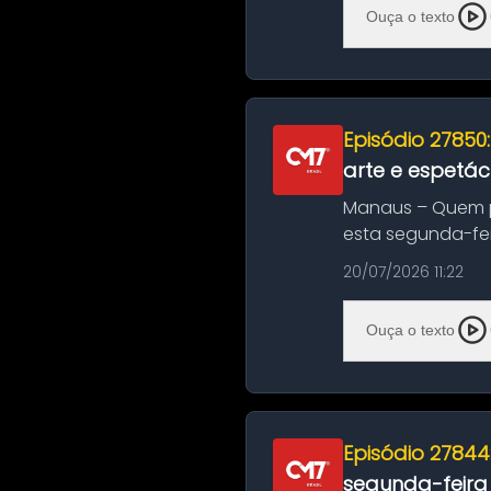
Ouça o texto
Episódio 27850
arte e espetác
Manaus – Quem pr
esta segunda-fei
história das ...
20/07/2026 11:22
Ouça o texto
Episódio 27844
segunda-feira