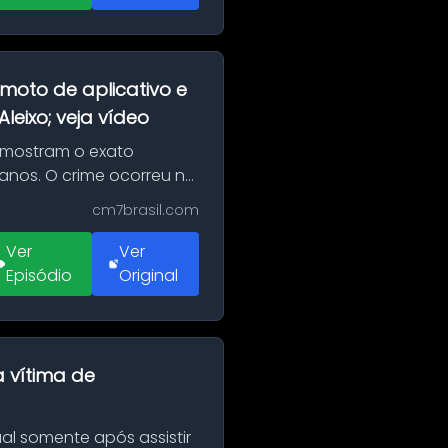
moto de aplicativo e
eixo; veja vídeo
 mostram o exato
 anos. O crime ocorreu na
cm7brasil.com
Ver
Ver
Episódio
Original
a vítima de
al somente após assistir