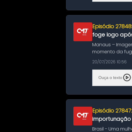
Episódio 27848
foge logo após
Manaus – Imagen
momento da fuga 
noite deste último
20/07/2026 10:56
Ouça o texto
Episódio 27847
importunação s
Brasil - Uma mul