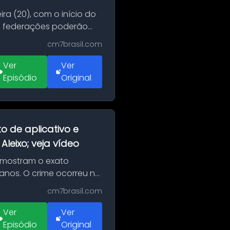
ra (20), com o início do
 e federações poderão
cm7brasil.com
Ver
Ver
Episódio
Original
o de aplicativo e
leixo; veja vídeo
 mostram o exato
 anos. O crime ocorreu na
cm7brasil.com
Ver
Ver
Episódio
Original