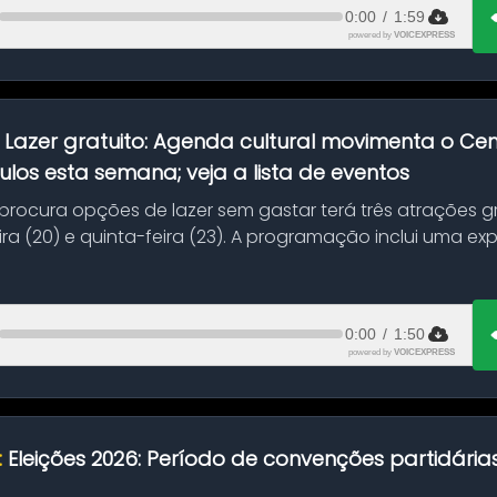
0:00
/
1:59
powered by
VOICEXPRESS
:
Lazer gratuito: Agenda cultural movimenta o C
ulos esta semana; veja a lista de eventos
ocura opções de lazer sem gastar terá três atrações gra
ra (20) e quinta-feira (23). A programação inclui uma e
0:00
/
1:50
powered by
VOICEXPRESS
:
Eleições 2026: Período de convenções partidári