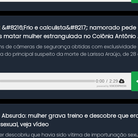
:
&#8216;Frio e calculista&#8217;: namorado pede 
 matar mulher estrangulada no Colônia Antônio Al
s de câmeras de segurança obtidas com exclusividade
do principal suspeito da morte de Larissa Araújo, de 28
 d...
0:00
/
2:29
powered by
VOICEXPRESS
:
Absurdo: mulher grava treino e descobre que er
exual, veja vídeo
her descobriu que havia sido vítima de importunação sexu