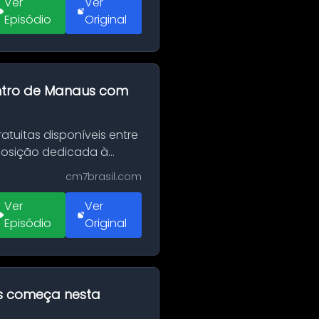
Ver
Ver
Episódio
Original
entro de Manaus com
tuitas disponíveis entre
xposição dedicada à
cm7brasil.com
Ver
Ver
Episódio
Original
as começa nesta