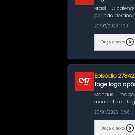
Brasil – O calend
período destinad
oficializa...
20/07/2026 11:00
Ouça o texto
Episódio 27842
foge logo após
Manaus – Imagen
momento da fuga 
noite deste último
20/07/2026 10:56
Ouça o texto