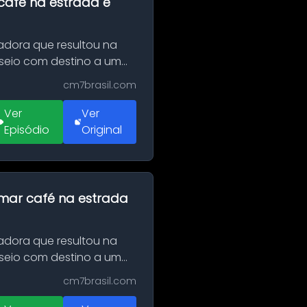
café na estrada e
adora que resultou na
sseio com destino a um
cm7brasil.com
Ver
Ver
Episódio
Original
omar café na estrada
adora que resultou na
sseio com destino a um
cm7brasil.com