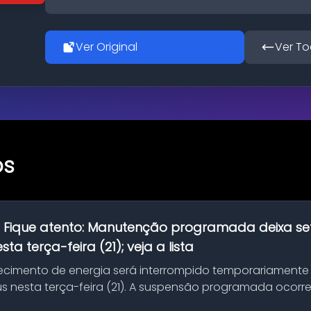
Ver Original
Ver To
os
:
Fique atento: Manutenção programada deixa se
ta terça-feira (21); veja a lista
ecimento de energia será interrompido temporariamente
s nesta terça-feira (21). A suspensão programada ocorr
en...