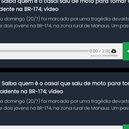
:
Saiba quem é o casal saiu de moto para tomar 
dente na BR-174; vídeo
mo domingo (20/7) foi marcado por uma tragédia devast
 dois jovens na BR-174, na zona rural de Manaus. Um pa
.
0:00
/
2:01
powered by
VOICEXPRESS
:
Saiba quem é o casal que saiu de moto para t
idente na BR-174; vídeo
mo domingo (20/7) foi marcado por uma tragédia devast
 dois jovens na BR-174, na zona rural de Manaus. Um pa
.