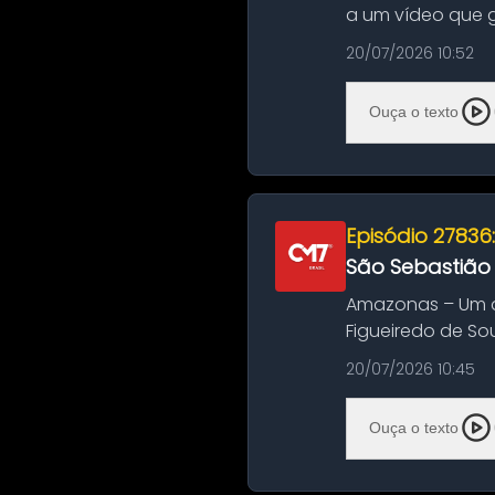
a um vídeo que 
na Bahia. O c...
20/07/2026 10:52
Ouça o texto
Episódio 27836
São Sebastião
Amazonas – Um a
Figueiredo de So
Amazonas. A colis
20/07/2026 10:45
Ouça o texto