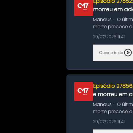
Episódio 27852
morreu em aci
Manaus – O últi
morte precoce de
típico café regio..
20/07/2026 11:41
Ouça o texto
Episódio 27856
e morreu em ac
Manaus – O últi
morte precoce de
típico café regio..
20/07/2026 11:41