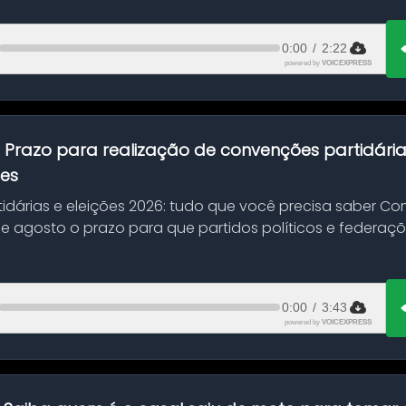
0:00
/
2:22
powered by
VOICEXPRESS
:
Prazo para realização de convenções partidári
ões
idárias e eleições 2026: tudo que você precisa saber 
 de agosto o prazo para que partidos políticos e federaçõ
0:00
/
3:43
powered by
VOICEXPRESS