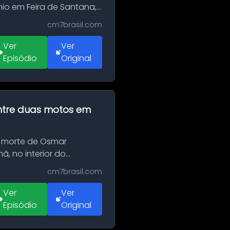
o em Feira de Santana,
cm7brasil.com
Ver
Ver
Episódio
Original
 entre duas motos em
 morte de Osmar
, no interior do
cm7brasil.com
Ver
Ver
Episódio
Original