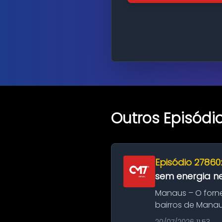
Outros Episódi
Episódio 27860
sem energia nes
Manaus – O forn
bairros de Manau
serviços de manut