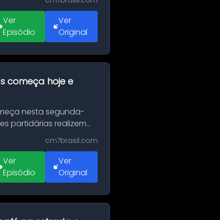
cm7brasil.com
Ver
Ver
Episódio
Original
as começa hoje e
Começa nesta segunda-
es partidárias realizem
cm7brasil.com
Ver
Ver
Episódio
Original